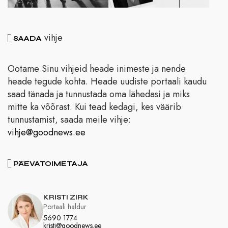
vihje
SAADA
Ootame Sinu vihjeid heade inimeste ja nende
heade tegude kohta. Heade uudiste portaali kaudu
saad tänada ja tunnustada oma lähedasi ja miks
mitte ka võõrast. Kui tead kedagi, kes väärib
tunnustamist, saada meile vihje:
vihje@goodnews.ee
PÄEVATOIMETAJA
KRISTI ZIRK
Portaali haldur
5690 1774
kristi@goodnews.ee