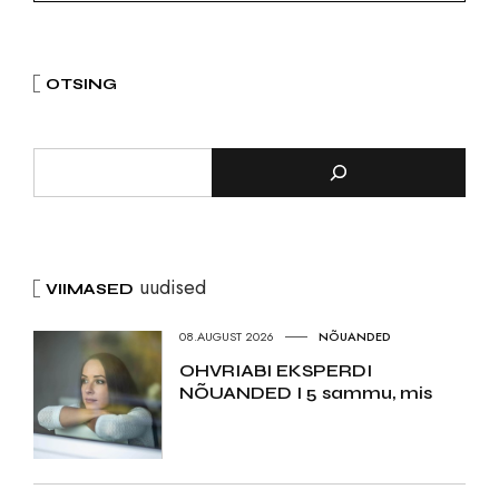
OTSING
uudised
VIIMASED
08.AUGUST 2026
NÕUANDED
OHVRIABI EKSPERDI
NÕUANDED I 5 sammu, mis