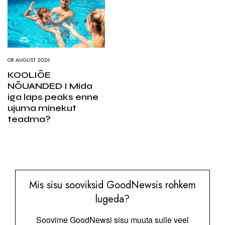
08.AUGUST 2026
KOOLIÕE
NÕUANDED I Mida
iga laps peaks enne
ujuma minekut
teadma?
Mis sisu sooviksid GoodNewsis rohkem
lugeda?
Soovime GoodNewsi sisu muuta sulle veel