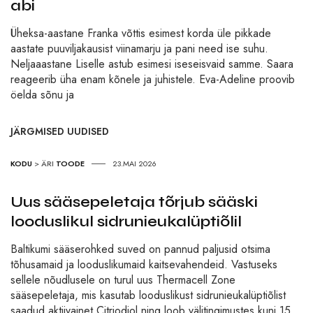
abi
Üheksa-aastane Franka võttis esimest korda üle pikkade
aastate puuviljakausist viinamarju ja pani need ise suhu.
Neljaaastane Liselle astub esimesi iseseisvaid samme. Saara
reageerib üha enam kõnele ja juhistele. Eva-Adeline proovib
öelda sõnu ja
JÄRGMISED UUDISED
KODU
>
ÄRI
TOODE
23.MAI 2026
Uus sääsepeletaja tõrjub sääski
looduslikul sidrunieukalüptiõlil
Baltikumi sääserohked suved on pannud paljusid otsima
tõhusamaid ja looduslikumaid kaitsevahendeid. Vastuseks
sellele nõudlusele on turul uus Thermacell Zone
sääsepeletaja, mis kasutab looduslikust sidrunieukalüptiõlist
saadud aktiivainet Citriodiol ning loob välitingimustes kuni 15