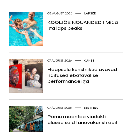
08.AUGUST 2026
LAPSED
KOOLIÕE NÕUANDED I Mida
iga laps peaks
07.AUGUST 2026
KUNST
Haapsalu kunstnikud avavad
näitused ebatavalise
performance’iga
07.AUGUST 2026
EESTI ELU
Pärnu maantee viadukti
alused said tänavakunsti abil