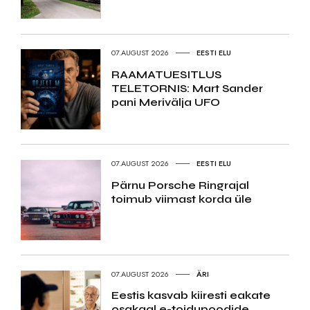
07.AUGUST 2026
EESTI ELU
RAAMATUESITLUS
TELETORNIS: Mart Sander
pani Merivälja UFO
07.AUGUST 2026
EESTI ELU
Pärnu Porsche Ringrajal
toimub viimast korda üle
07.AUGUST 2026
ÄRI
Eestis kasvab kiiresti eakate
osakaal e-toidupoodide