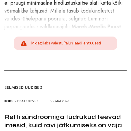
ei pruugi minimaalne kindlustuskaitse alati katta kõiki
võimalikke kahjusid. Millele tasub kodukindlustust
valides tähelepanu pöörata, selgitab Luminori
jaepanganduse valdkonnajuht
Marek-Meelis Puust
.
Midagi läks valesti. Palun laadi leht uuesti.
EELMISED UUDISED
KODU
>
HEATEGEVUS
22.MAI 2026
Retti sündroomiga tüdrukud teevad
imesid, kuid ravi jätkumiseks on vaja