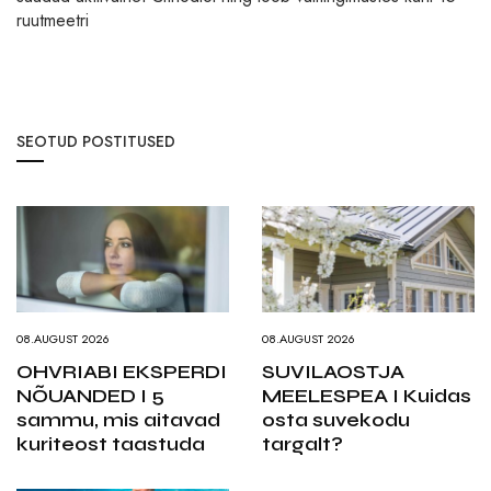
ruutmeetri
SEOTUD POSTITUSED
08.AUGUST 2026
08.AUGUST 2026
OHVRIABI EKSPERDI
SUVILAOSTJA
NÕUANDED I 5
MEELESPEA I Kuidas
sammu, mis aitavad
osta suvekodu
kuriteost taastuda
targalt?