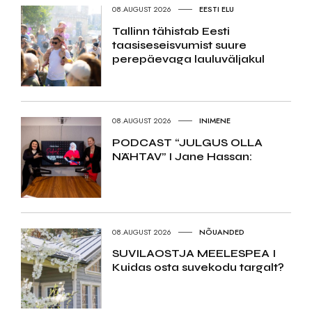
08.AUGUST 2026
EESTI ELU
Tallinn tähistab Eesti
taasiseseisvumist suure
perepäevaga lauluväljakul
08.AUGUST 2026
INIMENE
PODCAST “JULGUS OLLA
NÄHTAV” I Jane Hassan:
08.AUGUST 2026
NÕUANDED
SUVILAOSTJA MEELESPEA I
Kuidas osta suvekodu targalt?