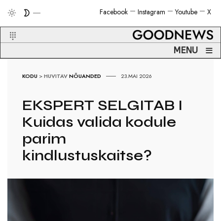
Facebook
Instagram
Youtube
X
≡
MENU
KODU
>
HUVITAV
NÕUANDED
23.MAI 2026
EKSPERT SELGITAB I
Kuidas valida kodule
parim
kindlustuskaitse?