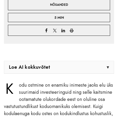
NÕUANDED
5 MIN
Loe AI kokkuvõtet
▾
K
odu ostmine on enamiku inimeste jaoks elu üks
suurimaid investeeringuid ning selle kaitsmine
ootamatute olukordade eest on oluline osa
vastutustundlikust koduomanikuks olemisest. Kuigi
kodulaenuga kodu ostes on kodukindlustus kohustuslik,