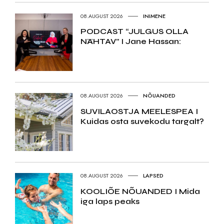
08.AUGUST 2026
INIMENE
PODCAST “JULGUS OLLA
NÄHTAV” I Jane Hassan:
08.AUGUST 2026
NÕUANDED
SUVILAOSTJA MEELESPEA I
Kuidas osta suvekodu targalt?
08.AUGUST 2026
LAPSED
KOOLIÕE NÕUANDED I Mida
iga laps peaks