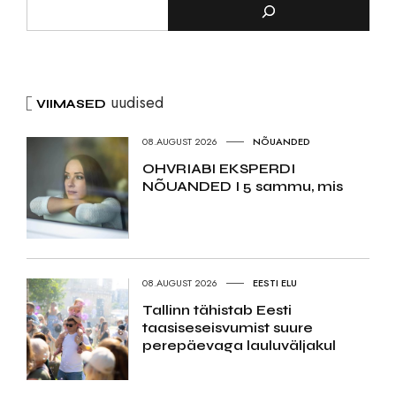
uudised
VIIMASED
08.AUGUST 2026
NÕUANDED
OHVRIABI EKSPERDI
NÕUANDED I 5 sammu, mis
08.AUGUST 2026
EESTI ELU
Tallinn tähistab Eesti
taasiseseisvumist suure
perepäevaga lauluväljakul