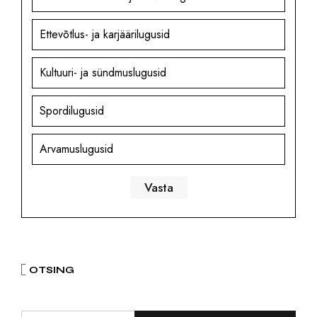
Ettevõtlus- ja karjäärilugusid
Kultuuri- ja sündmuslugusid
Spordilugusid
Arvamuslugusid
OTSING