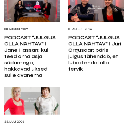
08.AUGUST 2026
01.AUGUST 2026
PODCAST “JULGUS
PODCAST “JULGUS
OLLA NÄHTAV” I
OLLA NÄHTAV” I Jüri
Jane Hassan: kui
Orgusaar: päris
teed oma asja
julgus tähendab, et
südamega,
lubad endal olla
hakkavad uksed
tervik
sulle avanema
25.JUULI 2026