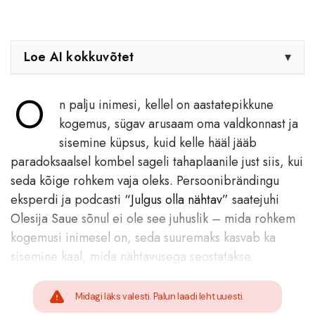
Loe AI kokkuvõtet
▾
O
n palju inimesi, kellel on aastatepikkune
kogemus, sügav arusaam oma valdkonnast ja
sisemine küpsus, kuid kelle hääl jääb
paradoksaalsel kombel sageli tahaplaanile just siis, kui
seda kõige rohkem vaja oleks. Persoonibrändingu
eksperdi ja podcasti
“Julgus olla nähtav”
saatejuhi
Olesija Saue
sõnul ei ole see juhuslik – mida rohkem
kogemusi inimesel on, seda suuremaks kasvab ka
sisemine kaal, mida nähtavusega seostatakse.
Midagi läks valesti. Palun laadi leht uuesti.