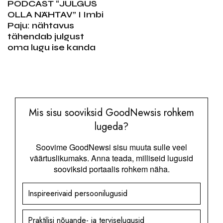
PODCAST “JULGUS
OLLA NÄHTAV” I Imbi
Paju: nähtavus
tähendab julgust
oma lugu ise kanda
Mis sisu sooviksid GoodNewsis rohkem
lugeda?
Soovime GoodNewsi sisu muuta sulle veel
väärtuslikumaks. Anna teada, milliseid lugusid
sooviksid portaalis rohkem näha.
Inspireerivaid persoonilugusid
Praktilisi nõuande- ja terviselugusid