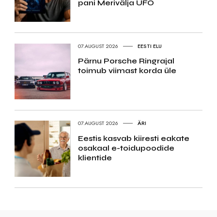
pani Merivälja UFO
07.AUGUST 2026
EESTI ELU
Pärnu Porsche Ringrajal
toimub viimast korda üle
07.AUGUST 2026
ÄRI
Eestis kasvab kiiresti eakate
osakaal e-toidupoodide
klientide