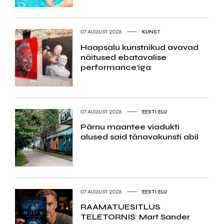
07.AUGUST 2026
KUNST
Haapsalu kunstnikud avavad
näitused ebatavalise
performance’iga
07.AUGUST 2026
EESTI ELU
Pärnu maantee viadukti
alused said tänavakunsti abil
07.AUGUST 2026
EESTI ELU
RAAMATUESITLUS
TELETORNIS: Mart Sander