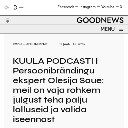
Facebook
Instagram
Youtube
X
≡
MENU
KODU
>
MELU
INIMENE
12.JAANUAR 2026
KUULA PODCASTI I
Persoonibrändingu
ekspert Olesija Saue:
meil on vaja rohkem
julgust teha palju
lolluseid ja valida
iseennast