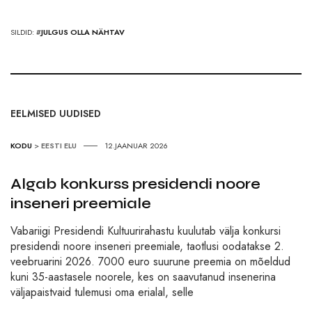
SILDID: #
JULGUS OLLA NÄHTAV
EELMISED UUDISED
KODU
>
EESTI ELU
12.JAANUAR 2026
Algab konkurss presidendi noore
inseneri preemiale
Vabariigi Presidendi Kultuurirahastu kuulutab välja konkursi
presidendi noore inseneri preemiale, taotlusi oodatakse 2.
veebruarini 2026. 7000 euro suurune preemia on mõeldud
kuni 35-aastasele noorele, kes on saavutanud insenerina
väljapaistvaid tulemusi oma erialal, selle