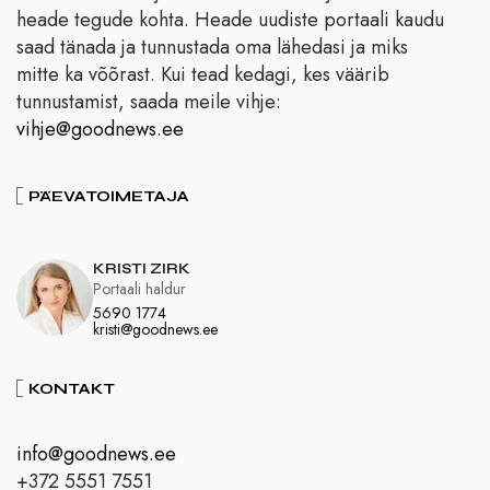
heade tegude kohta. Heade uudiste portaali kaudu
saad tänada ja tunnustada oma lähedasi ja miks
mitte ka võõrast. Kui tead kedagi, kes väärib
tunnustamist, saada meile vihje:
vihje@goodnews.ee
PÄEVATOIMETAJA
KRISTI ZIRK
Portaali haldur
5690 1774
kristi@goodnews.ee
KONTAKT
info@goodnews.ee
+372 5551 7551