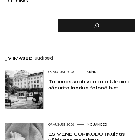
OTSING
uudised
VIIMASED
09.AUGUST 2026
KUNST
Tallinnas saab vaadata Ukraina
sõdurite loodud fotonäitust
09.AUGUST 2026
NÕUANDED
ESIMENE ÜÜRIKODU I Kuidas