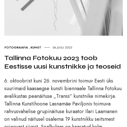
FOTOGRAAFIA
,
KUNST
06.JUULI 2023
Tallinna Fotokuu 2023 toob
Eestisse uusi kunstnikke ja teoseid
6. oktoobrist kuni 26. novembrini toimuv Eesti üks
suurimaid kaasaegse kunsti biennaale Tallinna Fotokuu
avalikustas peanäituse „Transs“ kunstnike nimekirja.
Tallinna Kunstihoone Lasnamäe Paviljonis toimuva
rahvusvahelise grupinäituse kuraator Ilari Laamanen
on valinud näitusel osalema 19 kunstnikku seitsmest
erinevast riigist. Sealhulgas on kaasatud kolm