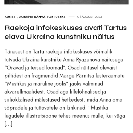
KUNST
,
UKRAINA RAHVA TOETUSEKS
01.AUGUST 2023
Raekoja infokeskuses avati Tartus
elava Ukraina kunstniku näitus
Tänasest on Tartu raekoja infokeskuses võimalik
tutvuda Ukraina kunstniku Anna Ryazanova näitusega
“Oravad ja teised loomad”. Osad näitusel olevaist
piltidest on fragmendid Marge Pärnitsa lasteraamatu
“Mustikas ja maruline jooks” jaoks valminud
akvarellmaalidest. Osad aga lillelõhnalised ja
siiliokkalised mälestused hetkedest, mida Anna oma
sõpradele ja tuttavatele on kinkinud. “Mustika
lugudele illustratsioone tehes meenus mulle, kui väga
[…]