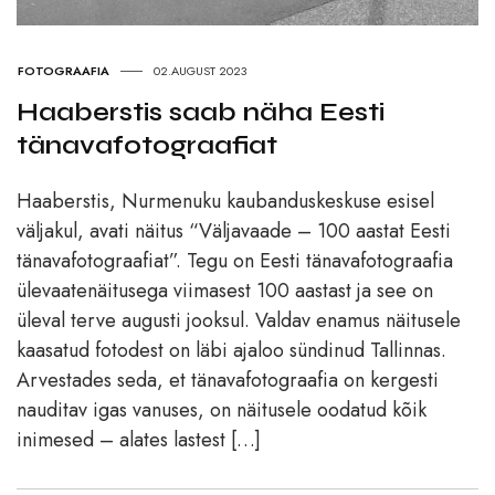
FOTOGRAAFIA
02.AUGUST 2023
Haaberstis saab näha Eesti
tänavafotograafiat
Haaberstis, Nurmenuku kaubanduskeskuse esisel
väljakul, avati näitus “Väljavaade – 100 aastat Eesti
tänavafotograafiat”. Tegu on Eesti tänavafotograafia
ülevaatenäitusega viimasest 100 aastast ja see on
üleval terve augusti jooksul. Valdav enamus näitusele
kaasatud fotodest on läbi ajaloo sündinud Tallinnas.
Arvestades seda, et tänavafotograafia on kergesti
nauditav igas vanuses, on näitusele oodatud kõik
inimesed – alates lastest […]