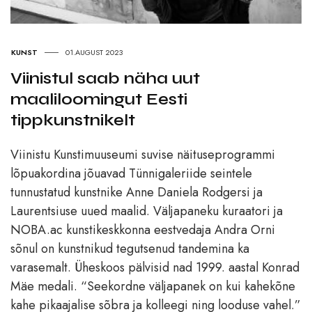
KUNST
01.AUGUST 2023
Viinistul saab näha uut
maaliloomingut Eesti
tippkunstnikelt
Viinistu Kunstimuuseumi suvise näituseprogrammi
lõpuakordina jõuavad Tünnigaleriide seintele
tunnustatud kunstnike Anne Daniela Rodgersi ja
Laurentsiuse uued maalid. Väljapaneku kuraatori ja
NOBA.ac kunstikeskkonna eestvedaja Andra Orni
sõnul on kunstnikud tegutsenud tandemina ka
varasemalt. Üheskoos pälvisid nad 1999. aastal Konrad
Mäe medali. “Seekordne väljapanek on kui kahekõne
kahe pikaajalise sõbra ja kolleegi ning looduse vahel.”