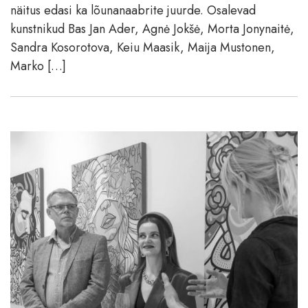
näitus edasi ka lõunanaabrite juurde. Osalevad
kunstnikud Bas Jan Ader, Agnė Jokšė, Morta Jonynaitė,
Sandra Kosorotova, Keiu Maasik, Maija Mustonen,
Marko […]