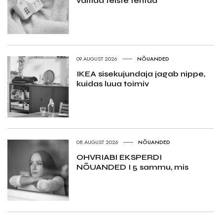
vältida teiste tehtud
09.AUGUST 2026
NÕUANDED
IKEA sisekujundaja jagab nippe,
kuidas luua toimiv
08.AUGUST 2026
NÕUANDED
OHVRIABI EKSPERDI
NÕUANDED I 5 sammu, mis