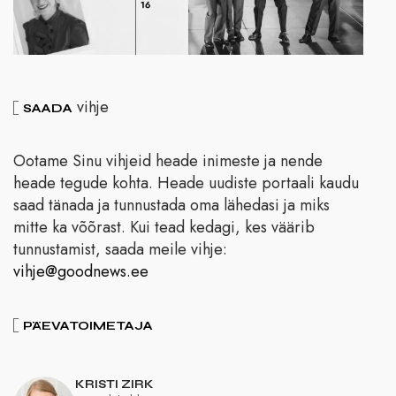
vihje
SAADA
Ootame Sinu vihjeid heade inimeste ja nende
heade tegude kohta. Heade uudiste portaali kaudu
saad tänada ja tunnustada oma lähedasi ja miks
mitte ka võõrast. Kui tead kedagi, kes väärib
tunnustamist, saada meile vihje:
vihje@goodnews.ee
PÄEVATOIMETAJA
KRISTI ZIRK