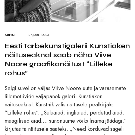
KUNST
27.JUULI 2023
Eesti tarbekunstigalerii Kunstiaken
näituseaknal saab näha Viive
Noore graafikanäitust “Lilleke
rohus”
Selgi suvel on väljas Viive Noore uute ja varasemate
lillemotiivide väljapanek galerii Kunstiaken
näituseaknal. Kunstnik valis näitusele pealkirjaks
“Lilleke rohus”. „Salaaiad, ingliaiad, peidetud aiad,
maagilised aiad…. sünonüüme võiks lisama jäädagi,”
kirjutas ta näitusele saateks. „Need korduvad sageli