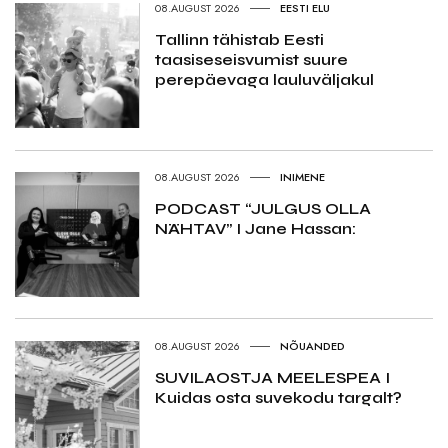
08.AUGUST 2026
EESTI ELU
Tallinn tähistab Eesti
taasiseseisvumist suure
perepäevaga lauluväljakul
08.AUGUST 2026
INIMENE
PODCAST “JULGUS OLLA
NÄHTAV” I Jane Hassan:
08.AUGUST 2026
NÕUANDED
SUVILAOSTJA MEELESPEA I
Kuidas osta suvekodu targalt?