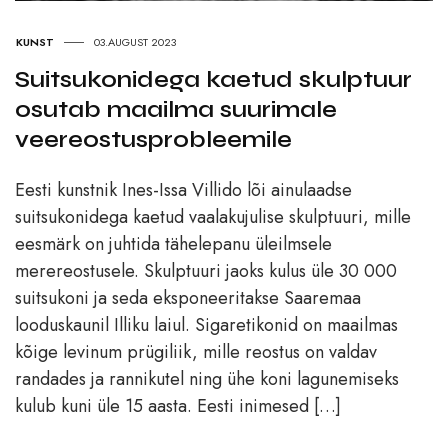
KUNST
03.AUGUST 2023
Suitsukonidega kaetud skulptuur
osutab maailma suurimale
veereostusprobleemile
Eesti kunstnik Ines-Issa Villido lõi ainulaadse
suitsukonidega kaetud vaalakujulise skulptuuri, mille
eesmärk on juhtida tähelepanu üleilmsele
merereostusele. Skulptuuri jaoks kulus üle 30 000
suitsukoni ja seda eksponeeritakse Saaremaa
looduskaunil Illiku laiul. Sigaretikonid on maailmas
kõige levinum prügiliik, mille reostus on valdav
randades ja rannikutel ning ühe koni lagunemiseks
kulub kuni üle 15 aasta. Eesti inimesed […]