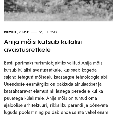
KULTUUR
,
KUNST
30.JUULI 2023
Anija mõis kutsub külalisi
avastusretkele
Eesti parimaks turismiobjektiks valitud Anija mõis
kutsub külalisi avastusretkele, kus saab kogeda
sajanditetagust mõisaelu kaasaegse tehnoloogia abil.
Uuenduste eesmärgiks on pakkuda ainulaadset ja
kaasahaaravat elamust nii lastega peredele kui ka
puuetega külalistele. Anija mõis on tuntud oma
ajaloolise arhitektuuri, rikkaliku pärandi ja põnevate
lugude poolest ning peidab enda seinte vahel enam