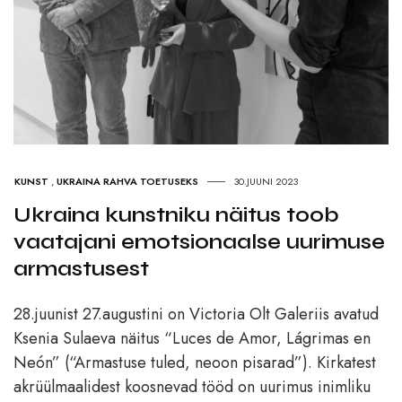
KUNST
,
UKRAINA RAHVA TOETUSEKS
30.JUUNI 2023
Ukraina kunstniku näitus toob
vaatajani emotsionaalse uurimuse
armastusest
28.juunist 27.augustini on Victoria Olt Galeriis avatud
Ksenia Sulaeva näitus “Luces de Amor, Lágrimas en
Neón” (“Armastuse tuled, neoon pisarad”). Kirkatest
akrüülmaalidest koosnevad tööd on uurimus inimliku