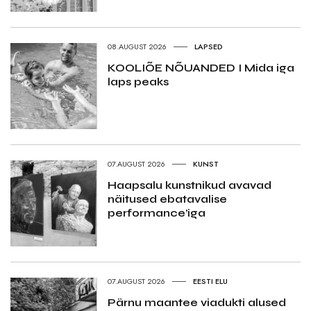
08.AUGUST 2026
LAPSED
KOOLIÕE NÕUANDED I Mida iga
laps peaks
07.AUGUST 2026
KUNST
Haapsalu kunstnikud avavad
näitused ebatavalise
performance’iga
07.AUGUST 2026
EESTI ELU
Pärnu maantee viadukti alused