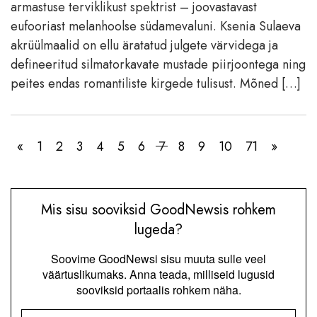
armastuse terviklikust spektrist – joovastavast
eufooriast melanhoolse südamevaluni. Ksenia Sulaeva
akrüülmaalid on ellu äratatud julgete värvidega ja
defineeritud silmatorkavate mustade piirjoontega ning
peites endas romantiliste kirgede tulisust. Mõned […]
«
1
2
3
4
5
6
7
8
9
10
71
»
Mis sisu sooviksid GoodNewsis rohkem
lugeda?
Soovime GoodNewsi sisu muuta sulle veel
väärtuslikumaks. Anna teada, milliseid lugusid
sooviksid portaalis rohkem näha.