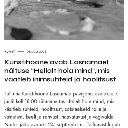
KUNST
03.JUULI 2023
Kunstihoone avab Lasnamäel
näituse “Hellalt hoia mind”, mis
vaatleb inimsuhteid ja hoolitsust
Tallinna Kunstihoone Lasnamäe paviljonis avatakse 7.
juulil kell 18.00 rühmanäitus Hellalt hoia mind, mis
käsitleb suhteid, hoolitsust, sotsiaalseid rolle ja
vastutust, keelt ja rahvust, haavatavust ja vägivalda.
Näitus jääb avatuks 24. septembrini. Tallinnast liigub