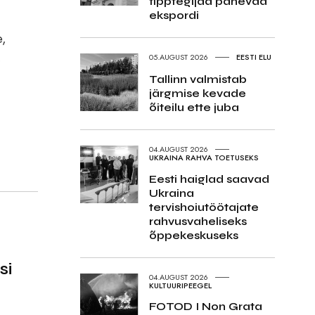
tipptegijad panevad
ekspordi
e,
,
05.AUGUST 2026
EESTI ELU
Tallinn valmistab
järgmise kevade
õiteilu ette juba
04.AUGUST 2026
UKRAINA RAHVA TOETUSEKS
Eesti haiglad saavad
Ukraina
tervishoiutöötajate
rahvusvaheliseks
õppekeskuseks
si
04.AUGUST 2026
KULTUURIPEEGEL
FOTOD I Non Grata