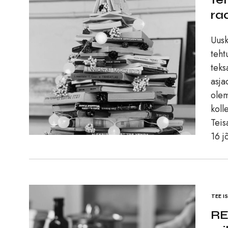
ra
Uusk
teht
teks
asja
olem
koll
Teis
16 j
TEE I
RE