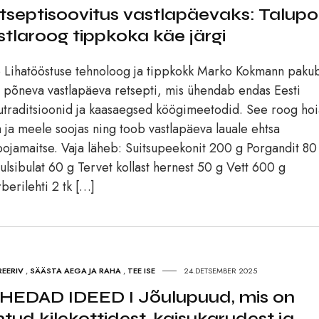
tseptisoovitus vastlapäevaks: Talupo
stlaroog tippkoka käe järgi
Lihatööstuse tehnoloog ja tippkokk Marko Kokmann paku
a põneva vastlapäeva retsepti, mis ühendab endas Eesti
utraditsioonid ja kaasaegsed köögimeetodid. See roog ho
 ja meele soojas ning toob vastlapäeva lauale ehtsa
pojamaitse. Vaja läheb: Suitsupeekonit 200 g Porgandit 80
lsibulat 60 g Tervet kollast hernest 50 g Vett 600 g
berilehti 2 tk […]
REERIV
,
SÄÄSTA AEGA JA RAHA
,
TEE ISE
24.DETSEMBER 2025
HEDAD IDEED I Jõulupuud, mis on
htud kilekottidest, kaisukarudest ja