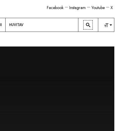
Facebook
Instagram
Youtube
X
RI
HUVITAV
TAVALINE
KESKMINE
SUUR