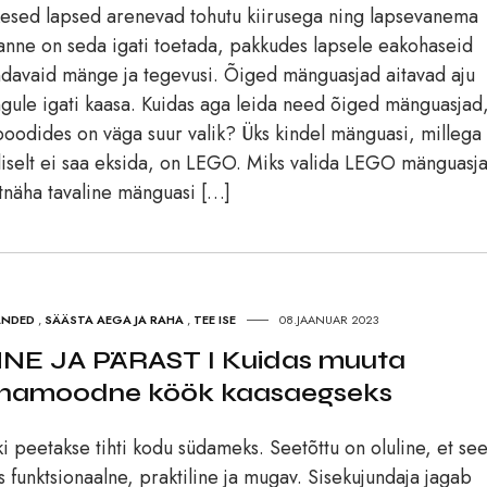
esed lapsed arenevad tohutu kiirusega ning lapsevanema
anne on seda igati toetada, pakkudes lapsele eakohaseid
davaid mänge ja tegevusi. Õiged mänguasjad aitavad aju
gule igati kaasa. Kuidas aga leida need õiged mänguasjad
poodides on väga suur valik? Üks kindel mänguasi, millega
liselt ei saa eksida, on LEGO. Miks valida LEGO mänguasj
tnäha tavaline mänguasi […]
NDED
,
SÄÄSTA AEGA JA RAHA
,
TEE ISE
08.JAANUAR 2023
NE JA PÄRAST I Kuidas muuta
namoodne köök kaasaegseks
i peetakse tihti kodu südameks. Seetõttu on oluline, et se
s funktsionaalne, praktiline ja mugav. Sisekujundaja jagab