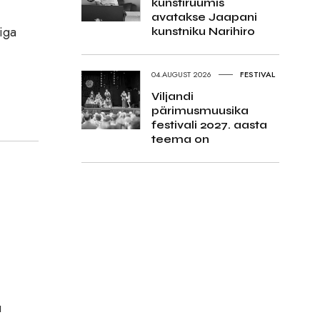
kunstiruumis
avatakse Jaapani
diga
kunstniku Narihiro
04.AUGUST 2026
FESTIVAL
Viljandi
pärimusmuusika
festivali 2027. aasta
teema on
u