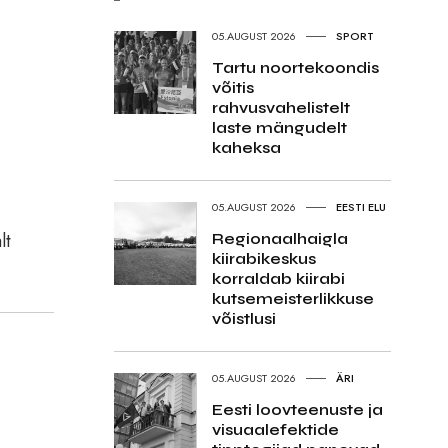
05.AUGUST 2026
SPORT
Tartu noortekoondis
võitis
,
rahvusvahelistelt
laste mängudelt
kaheksa
05.AUGUST 2026
EESTI ELU
lt
Regionaalhaigla
kiirabikeskus
korraldab kiirabi
kutsemeisterlikkuse
võistlusi
05.AUGUST 2026
ÄRI
Eesti loovteenuste ja
visuaalefektide