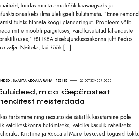
näiteid, kuidas muuta oma köök kaasaegseks ja
ifunktsionaalseks ilma üleliigselt kulutamata. “Enne remon
tamist tuleks hinnata köögi planeeringut. Probleem võib
neda mitte mööbli paigutuses, vaid kasutatud lahenduste
raktilisuses,“ tõi IKEA sisekujundusosakonna juht Pedro
ro välja. Näiteks, kui köök […]
NDED
,
SÄÄSTA AEGA JA RAHA
,
TEE ISE
23.DETSEMBER 2022
jõuluideed, mida käepärastest
henditest meisterdada
kas tarbimine ning ressursside säästlik kasutamine pole
lik vaid keskkonna hoidmiseks, vaid ka kasulik rahaliseks
uhoiuks. Kristiine ja Rocca al Mare keskused kogusid kokk