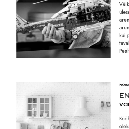
Väik
üles
aren
aren
kui 
tava
Peal
NÕUA
EN
va
Köök
olek