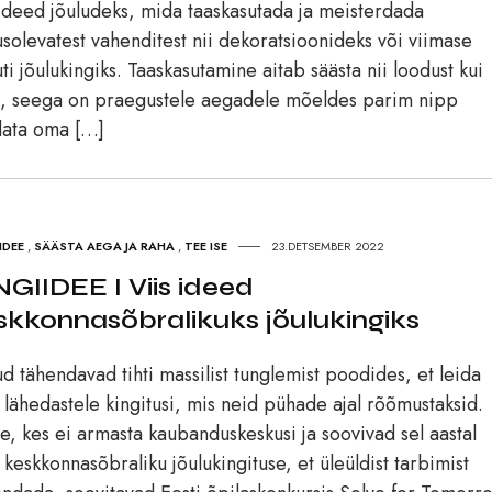
 ideed jõuludeks, mida taaskasutada ja meisterdada
solevatest vahenditest nii dekoratsioonideks või viimase
ti jõulukingiks. Taaskasutamine aitab säästa nii loodust kui
, seega on praegustele aegadele mõeldes parim nipp
data oma […]
IDEE
,
SÄÄSTA AEGA JA RAHA
,
TEE ISE
23.DETSEMBER 2022
NGIIDEE I Viis ideed
skkonnasõbralikuks jõulukingiks
ud tähendavad tihti massilist tunglemist poodides, et leida
lähedastele kingitusi, mis neid pühade ajal rõõmustaksid.
e, kes ei armasta kaubanduskeskusi ja soovivad sel aastal
 keskkonnasõbraliku jõulukingituse, et üleüldist tarbimist