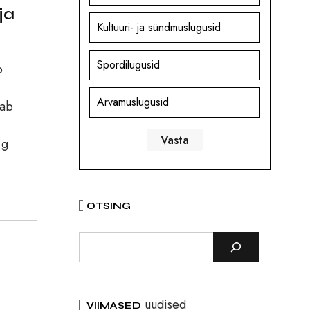
ja
Kultuuri- ja sündmuslugusid
Spordilugusid
b
Arvamuslugusid
iab
 g
OTSING
uudised
VIIMASED