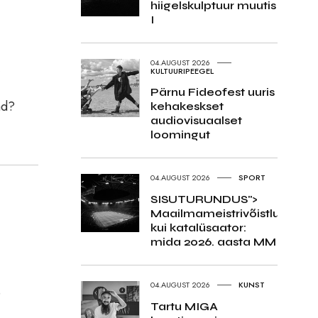
hiigelskulptuur muutis
I
04.AUGUST 2026
,
KULTUURIPEEGEL
Pärnu Fideofest uuris
ad?
kehakeskset
audiovisuaalset
loomingut
04.AUGUST 2026
SPORT
SISUTURUNDUS">
Maailmameistrivõistlused
kui katalüsaator:
mida 2026. aasta MM
04.AUGUST 2026
KUNST
e
Tartu MIGA