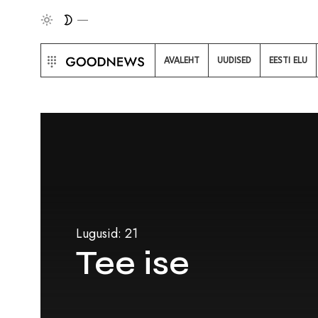
AVALEHT
UUDISED
EESTI ELU
Lugusid: 21
Tee ise