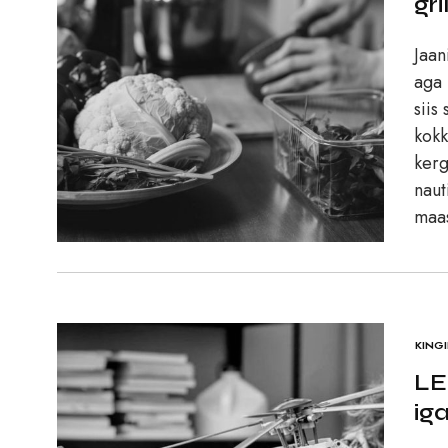
gr
Jaan
aga 
siis
kokk
kerg
naut
maas
KINGI
LE
ig