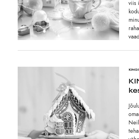
viis
kodu
minu
raha
vaa
KINGI
KI
ke
Jõul
oma 
Neil
teha