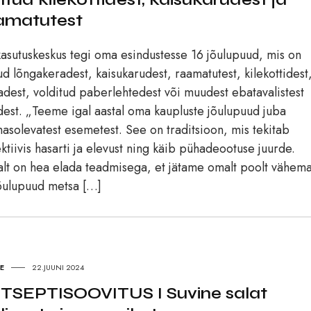
amatutest
asutuskeskus tegi oma esindustesse 16 jõulupuud, mis on
ud lõngakeradest, kaisukarudest, raamatutest, kilekottidest
adest, volditud paberlehtedest või muudest ebatavalistest
dest. „Teeme igal aastal oma kaupluste jõulupuud juba
asolevatest esemetest. See on traditsioon, mis tekitab
ektiivis hasarti ja elevust ning käib pühadeootuse juurde.
alt on hea elada teadmisega, et jätame omalt poolt vähema
õulupuud metsa […]
SE
22.JUUNI 2024
TSEPTISOOVITUS I Suvine salat