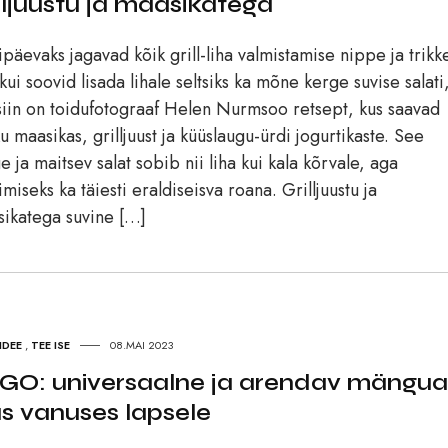
illjuustu ja maasikatega
ipäevaks jagavad kõik grill-liha valmistamise nippe ja trikk
kui soovid lisada lihale seltsiks ka mõne kerge suvise salati
 siin on toidufotograaf Helen Nurmsoo retsept, kus saavad
u maasikas, grilljuust ja küüslaugu-ürdi jogurtikaste. See
e ja maitsev salat sobib nii liha kui kala kõrvale, aga
imiseks ka täiesti eraldiseisva roana. Grilljuustu ja
ikatega suvine […]
IDEE
,
TEE ISE
08.MAI 2023
GO: universaalne ja arendav mängua
as vanuses lapsele