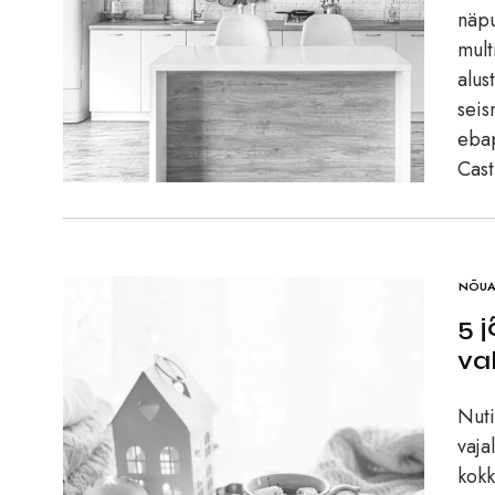
näpu
mult
alus
seis
ebap
Cast
NÕUA
5 
va
Nuti
vaja
kokk