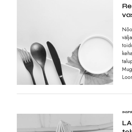
Re
va
Nõo 
välj
toid
keha
talu
Mugu
Loor
INSPI
LA
te