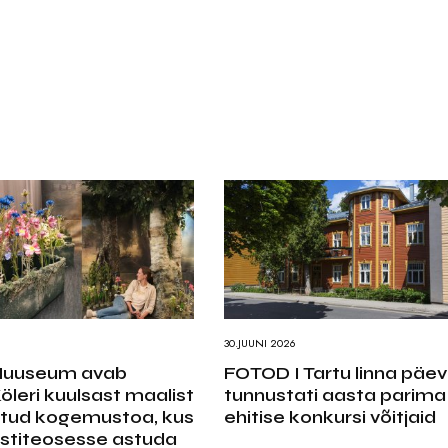
30.JUUNI 2026
 Muuseum avab
FOTOD I Tartu linna päev
leri kuulsast maalist
tunnustati aasta parima
ritud kogemustoa, kus
ehitise konkursi võitjaid
stiteosesse astuda