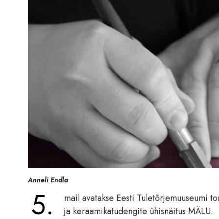
Anneli Endla
5.
mail avatakse Eesti Tuletõrjemuuseumi torn
ja keraamikatudengite ühisnäitus MÄLU.