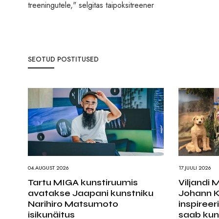
treeningutele," selgitas taipoksitreener
SEOTUD POSTITUSED
04.AUGUST 2026
17.JUULI 2026
Tartu MIGA kunstiruumis
Viljandi
avatakse Jaapani kunstniku
Johann Kö
Narihiro Matsumoto
inspiree
isikunäitus
saab kun