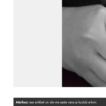
Märkus:
see artikkel on üle viie aasta vana ja kuulub arhiivi.