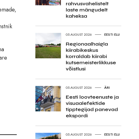
rahvusvahelistelt
teemade,
laste mängudelt
kaheksa
nstnik
05.AUGUST 2026
EESTI ELU
Regionaalhaigla
na
kiirabikeskus
korraldab kiirabi
Mare
kutsemeisterlikkuse
võistlusi
05.AUGUST 2026
ÄRI
Eesti loovteenuste ja
visuaalefektide
tipptegijad panevad
ekspordi
05.AUGUST 2026
EESTI ELU