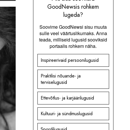
GoodNewsis rohkem
lugeda?
Soovime GoodNewsi sisu muuta
sulle veel väärtuslikumaks. Anna
teada, milliseid lugusid sooviksid
portaalis rohkem näha.
Inspireerivaid persoonilugusid
Praktilisi nõuande- ja
terviselugusid
Ettevõtlus- ja karjäärilugusid
Kultuuri- ja sündmuslugusid
Spordilugusid