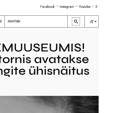
Facebook
Instagram
Youtube
X
RI
HUVITAV
TAVALINE
KESKMINE
EMUUSEUMIS!
SUUR
tornis avatakse
gite ühisnäitus