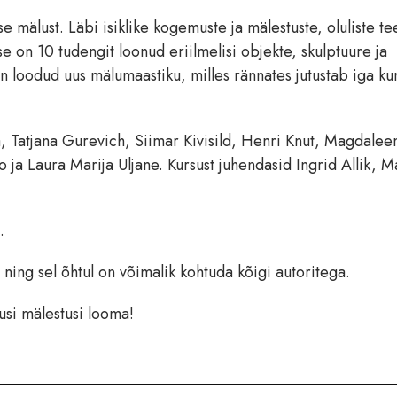
se mälust. Läbi isiklike kogemuste ja mälestuste, oluliste 
ise on 10 tudengit loonud eriilmelisi objekte, skulptuure ja
 on loodud uus mälumaastiku, milles rännates jutustab iga ku
la, Tatjana Gurevich, Siimar Kivisild, Henri Knut, Magdalee
o ja Laura Marija Uljane. Kursust juhendasid Ingrid Allik, 
.
​ ning sel õhtul on võimalik kohtuda kõigi autoritega.
uusi mälestusi looma!