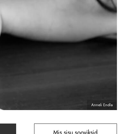
Anneli Endla
Mis sisu sooviksid