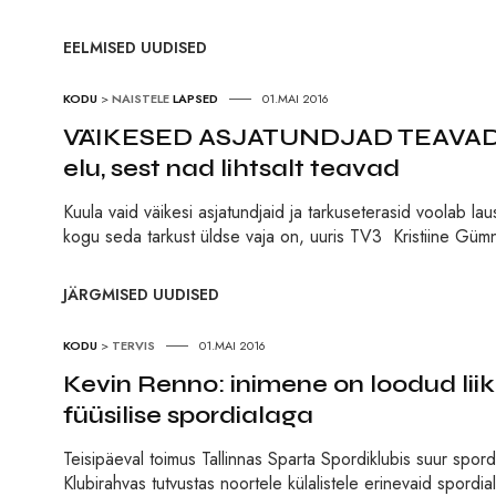
EELMISED UUDISED
KODU
>
NAISTELE
LAPSED
01.MAI 2016
VÄIKESED ASJATUNDJAD TEAVAD! Vä
elu, sest nad lihtsalt teavad
Kuula vaid väikesi asjatundjaid ja tarkuseterasid voolab l
kogu seda tarkust üldse vaja on, uuris TV3 Kristiine Gümna
JÄRGMISED UUDISED
KODU
>
TERVIS
01.MAI 2016
Kevin Renno: inimene on loodud li
füüsilise spordialaga
Teisipäeval toimus Tallinnas Sparta Spordiklubis suur spor
Klubirahvas tutvustas noortele külalistele erinevaid spordial