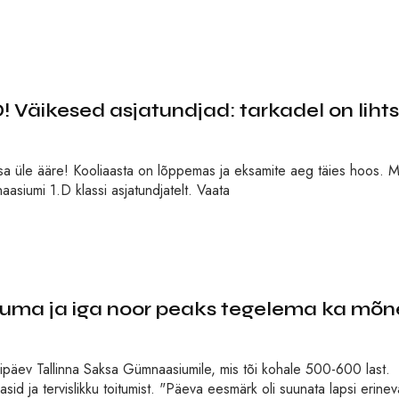
ikesed asjatundjad: tarkadel on liht
ausa üle ääre! Kooliaasta on lõppemas ja eksamite aeg täies hoos. M
asiumi 1.D klassi asjatundjatelt. Vaata
ikuma ja iga noor peaks tegelema ka mõn
dipäev Tallinna Saksa Gümnaasiumile, mis tõi kohale 500-600 last.
asid ja tervislikku toitumist. "Päeva eesmärk oli suunata lapsi erinev