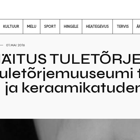
KULTUUR
MELU
SPORT
HINGELE
HEATEGEVUS
TERVIS
Ä
01.MAI 2016
NÄITUS TULETÕRJ
Tuletõrjemuuseumi 
- ja keraamikatuden