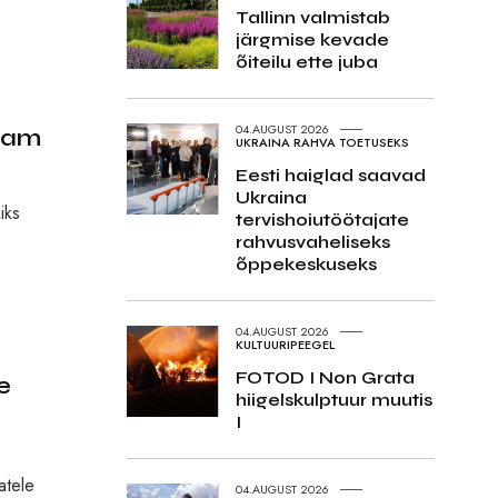
Tallinn valmistab
järgmise kevade
õiteilu ette juba
04.AUGUST 2026
sam
UKRAINA RAHVA TOETUSEKS
Eesti haiglad saavad
Ukraina
iks
tervishoiutöötajate
rahvusvaheliseks
õppekeskuseks
04.AUGUST 2026
KULTUURIPEEGEL
FOTOD I Non Grata
e
hiigelskulptuur muutis
I
atele
04.AUGUST 2026