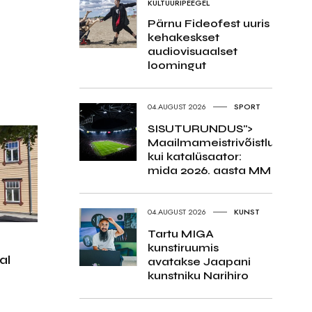
KULTUURIPEEGEL
Pärnu Fideofest uuris
kehakeskset
audiovisuaalset
loomingut
04.AUGUST 2026
SPORT
SISUTURUNDUS">
Maailmameistrivõistlused
kui katalüsaator:
mida 2026. aasta MM
04.AUGUST 2026
KUNST
Tartu MIGA
kunstiruumis
al
avatakse Jaapani
kunstniku Narihiro