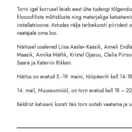
Torni igal korrusel leiab eest ühe tudengi tõlgendu
filosoofiliste mõtiskluste ning materjaliga katsetam
installatsioone. Astudes välja tarbekunsti piiridest
vaatajale oma loo.
Näitusel osalevad Liisa Aaslav-­Kaasik, Anneli End
Maasik, Annika Mätlik, Kristel Ojasuu, Clelia Piirso
Saare ja Kateriin Rikken.
Näitus on avatud 5.-19. maini, tööpäeviti kell 14-18
14. mail, ​Muuseumiööl, on torn avatud kell 18 ­– 22
Keldrist katuseni kunsti täis torn ootab vaatama ja 