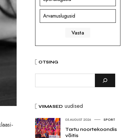
Arvamuslugusid
OTSING
uudised
VIIMASED
05.AUGUST 2026
SPORT
laasi-
Tartu noortekoondis
võitis