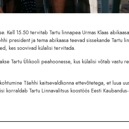
e. Kell 15.50 tervitab Tartu linnapea Urmas Klaas abikaas
ehhi president ja tema abikaasa teevad sissekande Tartu li
d, kes soovivad külalisi tervitada.
akse Tartu Ülikooli peahoonesse, kus külalisi võtab vastu r
kohtumine Tšehhi kaitsevaldkonna ettevõtetega, et luua uu
isi korraldab Tartu Linnavalitsus koostöös Eesti Kaubandus-