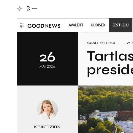
AVALEHT
UUDISED
EESTI ELU
KODU
>
EESTI ELU
26.
Tartla
26
presid
MAI 2026
KRISTI ZIRK