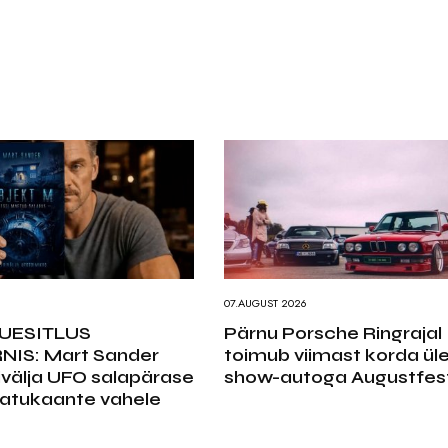
07.AUGUST 2026
UESITLUS
Pärnu Porsche Ringrajal
NIS: Mart Sander
toimub viimast korda üle
ivälja UFO salapärase
show-autoga Augustfes
atukaante vahele