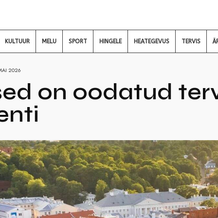
KULTUUR
MELU
SPORT
HINGELE
HEATEGEVUS
TERVIS
Ä
MAI 2026
sed on oodatud ter
enti