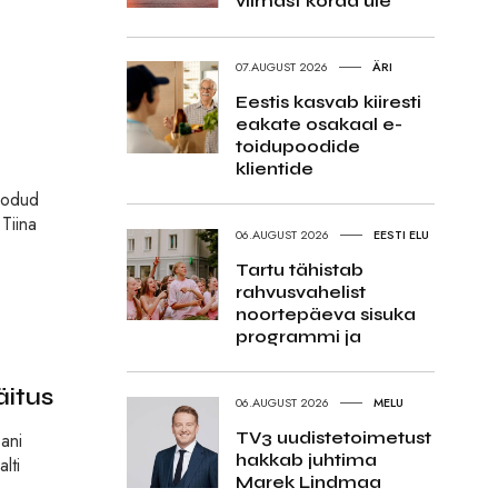
viimast korda üle
07.AUGUST 2026
ÄRI
Eestis kasvab kiiresti
eakate osakaal e-
toidupoodide
klientide
loodud
 Tiina
06.AUGUST 2026
EESTI ELU
Tartu tähistab
rahvusvahelist
noortepäeva sisuka
programmi ja
äitus
06.AUGUST 2026
MELU
TV3 uudistetoimetust
ani
hakkab juhtima
lti
Marek Lindmaa