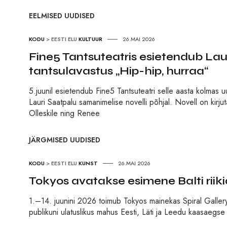
EELMISED UUDISED
KODU
>
EESTI ELU
KULTUUR
26.MAI 2026
Fine5 Tantsuteatris esietendub Laur
tantsulavastus „Hip-hip, hurraa“
5.juunil esietendub Fine5 Tantsuteatri selle aasta kolmas 
Lauri Saatpalu samanimelise novelli põhjal. Novell on kirjut
Olleskile ning Renee
JÄRGMISED UUDISED
KODU
>
EESTI ELU
KUNST
26.MAI 2026
Tokyos avatakse esimene Balti riikid
1.–14. juunini 2026 toimub Tokyos mainekas Spiral Gallery
publikuni ulatuslikus mahus Eesti, Läti ja Leedu kaasaegse 