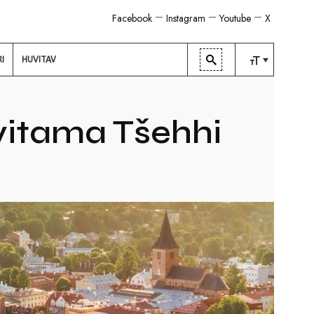
Facebook
Instagram
Youtube
X
RI
HUVITAV
TAVALINE
KESKMINE
vitama Tšehhi
SUUR