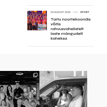
05.AUGUST 2026
SPORT
Tartu noortekoondis
võitis
rahvusvahelistelt
laste mängudelt
kaheksa