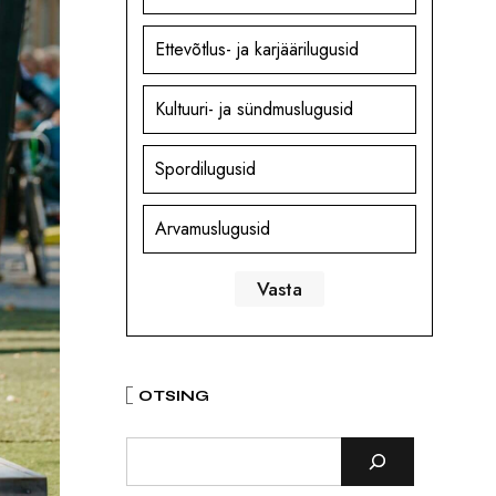
Ettevõtlus- ja karjäärilugusid
Kultuuri- ja sündmuslugusid
Spordilugusid
Arvamuslugusid
OTSING