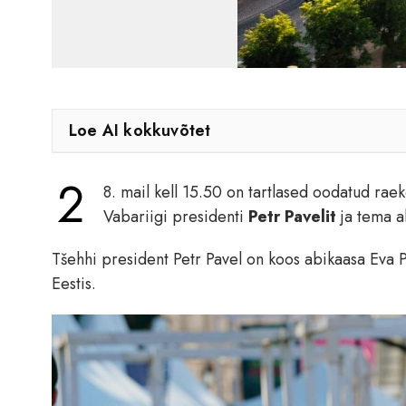
Loe AI kokkuvõtet
2
8. mail kell 15.50 on tartlased oodatud raekoj
Vabariigi presidenti
Petr Pavelit
ja tema a
Tšehhi president Petr Pavel on koos abikaasa Eva Pa
Eestis.