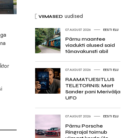
uudised
VIIMASED
07.AUGUST 2026
EESTI ELU
aga
Pärnu maantee
nna
viadukti alused said
tänavakunsti abil
ektor
07.AUGUST 2026
EESTI ELU
RAAMATUESITLUS
TELETORNIS: Mart
si
Sander pani Merivälja
UFO
07.AUGUST 2026
EESTI ELU
Pärnu Porsche
Ringrajal toimub