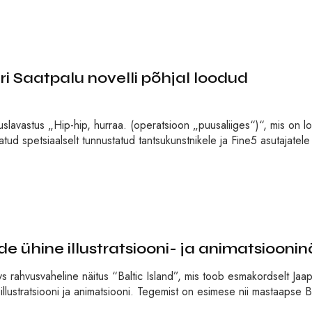
i Saatpalu novelli põhjal loodud
uuslavastus „Hip-hip, hurraa. (operatsioon „puusaliiges“)“, mis on 
atud spetsiaalselt tunnustatud tantsukunstnikele ja Fine5 asutajatele
e ühine illustratsiooni- ja animatsioonin
s rahvusvaheline näitus “Baltic Island”, mis toob esmakordselt Jaap
illustratsiooni ja animatsiooni. Tegemist on esimese nii mastaapse Ba