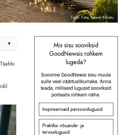
Tartu. Foto: Kaarel Kõvatu
▾
Mis sisu sooviksid
GoodNewsis rohkem
lugeda?
 Tšehhi
Soovime GoodNewsi sisu muuta
sulle veel väärtuslikumaks. Anna
idil
teada, milliseid lugusid sooviksid
portaalis rohkem näha.
Inspireerivaid persoonilugusid
Praktilisi nõuande- ja
terviselugusid