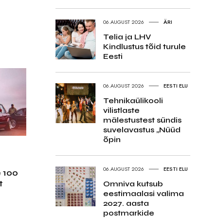
06.AUGUST 2026
ÄRI
Telia ja LHV
Kindlustus tõid turule
Eesti
06.AUGUST 2026
EESTI ELU
Tehnikaülikooli
vilistlaste
mälestustest sündis
suvelavastus „Nüüd
õpin
06.AUGUST 2026
EESTI ELU
 100
t
Omniva kutsub
eestimaalasi valima
2027. aasta
postmarkide