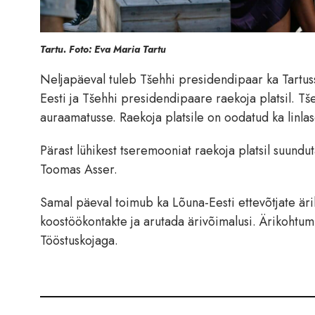
Tartu. Foto: Eva Maria Tartu
Neljapäeval tuleb Tšehhi presidendipaar ka Tartuss
Eesti ja Tšehhi presidendipaare raekoja platsil. Tš
auraamatusse. Raekoja platsile on oodatud ka linlase
Pärast lühikest tseremooniat raekoja platsil suundut
Toomas Asser.
Samal päeval toimub ka Lõuna-Eesti ettevõtjate äri
koostöökontakte ja arutada ärivõimalusi. Ärikohtum
Tööstuskojaga.