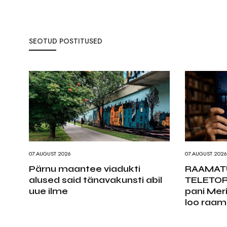
SEOTUD POSTITUSED
07.AUGUST 2026
07.AUGUST 2026
Pärnu maantee viadukti
RAAMAT
alused said tänavakunsti abil
TELETOR
uue ilme
pani Mer
loo raam