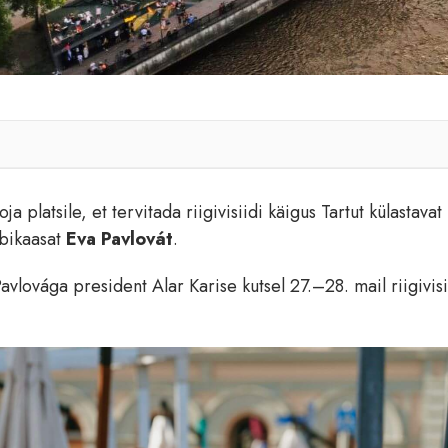
a platsile, et tervitada riigivisiidi käigus Tartut külastavat
bikaasat
Eva Pavlovát
.
vlovága president Alar Karise kutsel 27.–28. mail riigivisi