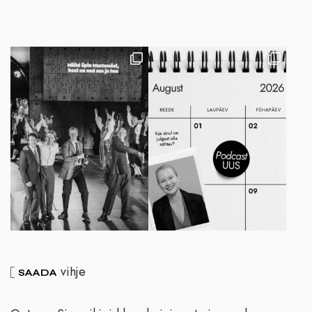
vihje
SAADA