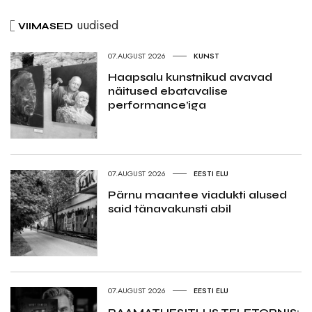
uudised
VIIMASED
07.AUGUST 2026
KUNST
Haapsalu kunstnikud avavad
näitused ebatavalise
performance’iga
07.AUGUST 2026
EESTI ELU
Pärnu maantee viadukti alused
said tänavakunsti abil
07.AUGUST 2026
EESTI ELU