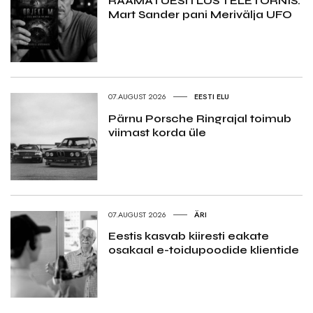
RAAMATUESITLUS TELETORNIS:
Mart Sander pani Merivälja UFO
07.AUGUST 2026
EESTI ELU
Pärnu Porsche Ringrajal toimub
viimast korda üle
07.AUGUST 2026
ÄRI
Eestis kasvab kiiresti eakate
osakaal e-toidupoodide klientide