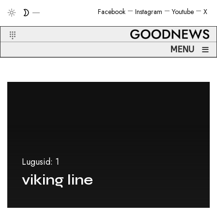
Facebook
Instagram
Youtube
X
≡
MENU
Lugusid: 1
viking line