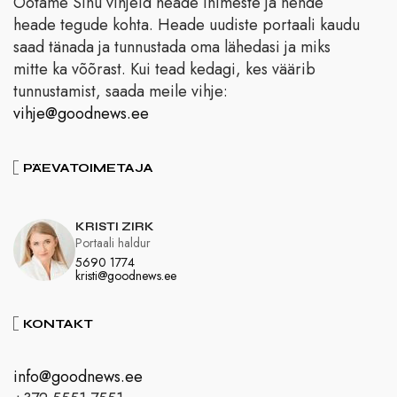
Ootame Sinu vihjeid heade inimeste ja nende
heade tegude kohta. Heade uudiste portaali kaudu
saad tänada ja tunnustada oma lähedasi ja miks
mitte ka võõrast. Kui tead kedagi, kes väärib
tunnustamist, saada meile vihje:
vihje@goodnews.ee
PÄEVATOIMETAJA
KRISTI ZIRK
Portaali haldur
5690 1774
kristi@goodnews.ee
KONTAKT
info@goodnews.ee