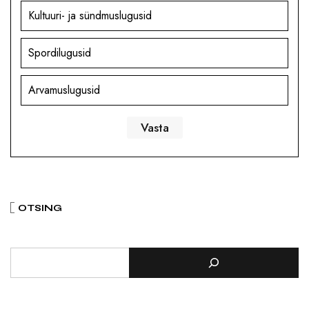
Kultuuri- ja sündmuslugusid
Spordilugusid
Arvamuslugusid
OTSING