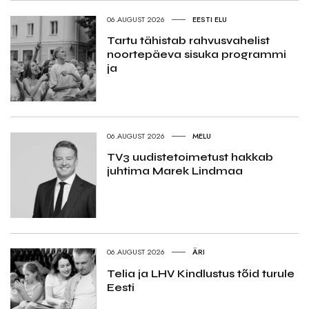
06.AUGUST 2026
EESTI ELU
Tartu tähistab rahvusvahelist
noortepäeva sisuka programmi
ja
06.AUGUST 2026
MELU
TV3 uudistetoimetust hakkab
juhtima Marek Lindmaa
06.AUGUST 2026
ÄRI
Telia ja LHV Kindlustus tõid turule
Eesti