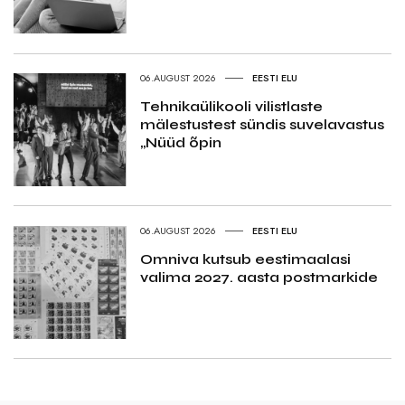
06.AUGUST 2026
EESTI ELU
Tehnikaülikooli vilistlaste
mälestustest sündis suvelavastus
„Nüüd õpin
06.AUGUST 2026
EESTI ELU
Omniva kutsub eestimaalasi
valima 2027. aasta postmarkide