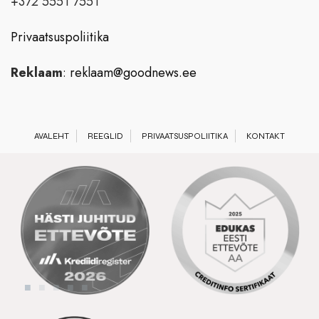
+372 5551 7551
Privaatsuspoliitika
Reklaam
:
reklaam@goodnews.ee
AVALEHT
REEGLID
PRIVAATSUSPOLIITIKA
KONTAKT