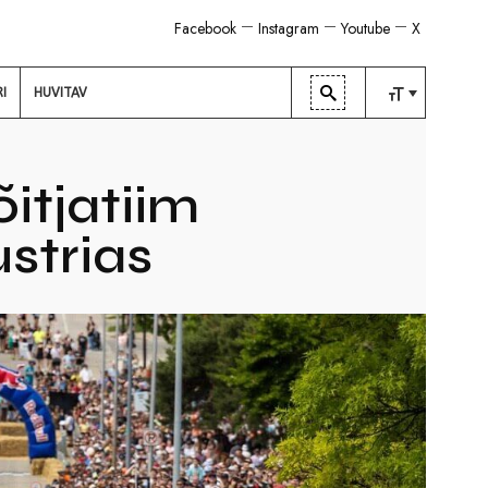
Facebook
Instagram
Youtube
X
RI
HUVITAV
TAVALINE
KESKMINE
itjatiim
SUUR
strias