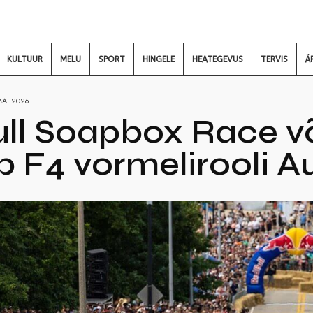
KULTUUR
MELU
SPORT
HINGELE
HEATEGEVUS
TERVIS
Ä
MAI 2026
ll Soapbox Race võ
 F4 vormelirooli Au