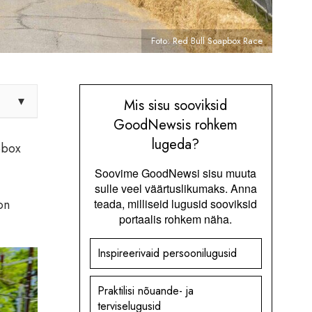
Foto: Red Bull Soapbox Race
▾
Mis sisu sooviksid
GoodNewsis rohkem
lugeda?
pbox
Soovime GoodNewsi sisu muuta
sulle veel väärtuslikumaks. Anna
on
teada, milliseid lugusid sooviksid
portaalis rohkem näha.
Inspireerivaid persoonilugusid
Praktilisi nõuande- ja
terviselugusid