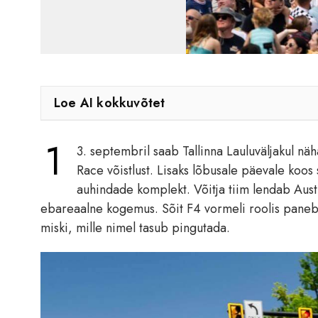
Loe AI kokkuvõtet
1
3. septembril saab Tallinna Lauluväljakul n
Race võistlust. Lisaks lõbusale päevale koo
auhindade komplekt. Võitja tiim lendab Austr
ebareaalne kogemus. Sõit F4 vormeli roolis paneb 
miski, mille nimel tasub pingutada.