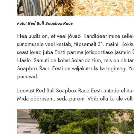
Foto: Red Bull Soapbox Race
Hea uudis on, et veel jõuab. Kandideerimine sellel
sündmusele veel kestab, täpsemalt 31. maini. Kokk
seast leiab juba Eesti parima jetisportlase Jasmiin
Hääle. Samuti on kohal Solaride tiim, mis on ehita
Soapbox Race Eesti on väljakutseks ka tegimegi Yout
panevad.
Loovust Red Bull Soapbox Race Eesti autode ehitamis
Mida pöörasem, seda parem. Võib olla ka üle võlli,