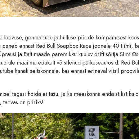
e loovuse, geniaalsuse ja hulluse piiride kompamisest koo
u paneb ennast Red Bull Soapbox Race joonele 40 tiimi, ke
 Üprausi ja Baltimaade paremikku kuuluv driftisõitja Siim Os
nud üle maailma edukalt võistlenud päikeseautosid. Red Bul
ube kanali seltskonnale, kes ennast erineval viisil proovil
el tagasi hoida ei tasu. Ja ka meeskonna enda stilistika o
 taevas on piiriks!