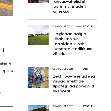
rahvusvahelistelt
laste mängudelt
kaheksa
05.AUGUST 2026
EESTI ELU
Regionaalhaigla
kiirabikeskus
korraldab kiirabi
kutsemeisterlikkuse
üüd
võistlusi
utseid
05.AUGUST 2026
ÄRI
aega ja
Eesti loovteenuste ja
visuaalefektide
tipptegijad panevad
ekspordi
b
05.AUGUST 2026
EESTI ELU