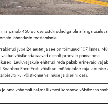
 mis paneb 450 eurose ostukrediidiga õla alla iga osaleva
emate lahenduste teostamisele.
rraldatud juba 24 aastat ja see on toimunud 107 linnas. N
lja valitud võistkonda saavad esmalt proovile panna oma
kused. Lauluväljakule ehitatud rada pakub erinevaid väljak
ll Soapbox Race Eesti võistlusel mõõdetakse raja läbimise 
rbiauto kui võistkonna välimuse ja disaini osas.
 ja oma vähemalt neljast liikmest koosneva võistkonna saa