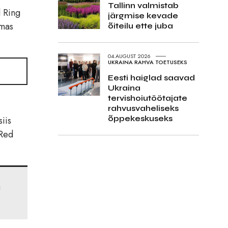
Tallinn valmistab
l Ring
järgmise kevade
lmas
õiteilu ette juba
04.AUGUST 2026
UKRAINA RAHVA TOETUSEKS
Eesti haiglad saavad
Ukraina
tervishoiutöötajate
rahvusvaheliseks
õppekeskuseks
iis
 Red
n