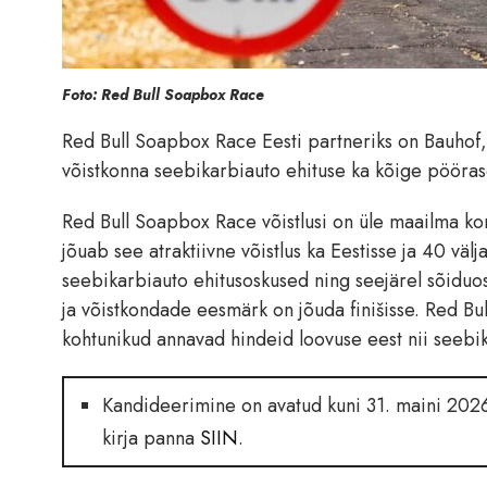
Foto: Red Bull Soapbox Race
Red Bull Soapbox Race Eesti partneriks on Bauhof,
võistkonna seebikarbiauto ehituse ka kõige pööras
Red Bull Soapbox Race võistlusi on üle maailma ko
jõuab see atraktiivne võistlus ka Eestisse ja 40 vä
seebikarbiauto ehitusoskused ning seejärel sõiduos
ja võistkondade eesmärk on jõuda finišisse. Red Bu
kohtunikud annavad hindeid loovuse eest nii seebika
Kandideerimine on avatud kuni 31. maini 2026
kirja panna
SIIN
.