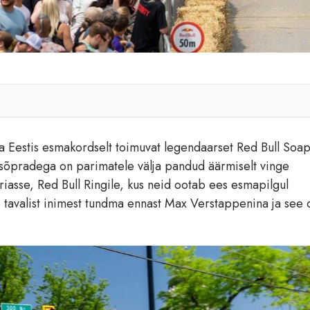
äha Eestis esmakordselt toimuvat legendaarset Red Bull Soa
s sõpradega on parimatele välja pandud äärmiselt vinge
iasse, Red Bull Ringile, kus neid ootab ees esmapilgul
tavalist inimest tundma ennast Max Verstappenina ja see 