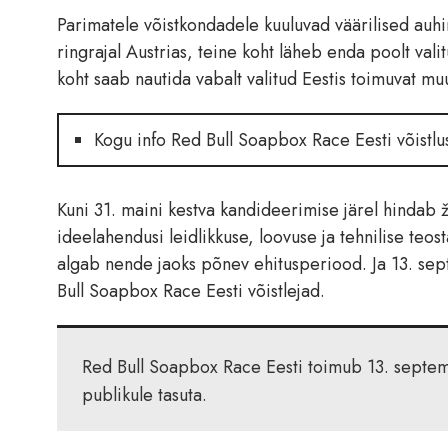
Parimatele võistkondadele kuuluvad väärilised au
ringrajal Austrias, teine koht läheb enda poolt val
koht saab nautida vabalt valitud Eestis toimuvat muu
Kogu info Red Bull Soapbox Race Eesti võistlu
Kuni 31. maini kestva kandideerimise järel hindab 
ideelahendusi leidlikkuse, loovuse ja tehnilise teos
algab nende jaoks põnev ehitusperiood. Ja 13. se
Bull Soapbox Race Eesti võistlejad.
Red Bull Soapbox Race Eesti toimub 13. septemb
publikule tasuta.