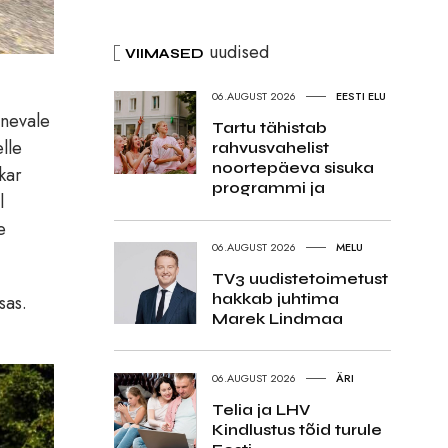
uudised
VIIMASED
06.AUGUST 2026
EESTI ELU
snevale
Tartu tähistab
lle
rahvusvahelist
noortepäeva sisuka
kar
programmi ja
l
e
06.AUGUST 2026
MELU
TV3 uudistetoimetust
hakkab juhtima
sas.
Marek Lindmaa
06.AUGUST 2026
ÄRI
Telia ja LHV
Kindlustus tõid turule