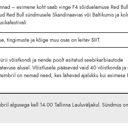
hinnad – esimene koht saab vinge F4 sõiduelamuse Red Bul
itud Red Bull sündmusele Skandinaavias või Baltikumis ja ko
sikafestivali.
se, tingimuste ja kõige muu osas on leitav
SIIT
.
žürii võistkondi ja nende poolt esitatud seebikarbiautode
tatavuse alusel. Võistlusele pääsevad vaid 40 võistkonda ja s
ptembril on nemad need, kes lähevad ajalukku kui esimese
ril algusega kell 14.00 Tallinna Lauluväljakul. Sündmus o