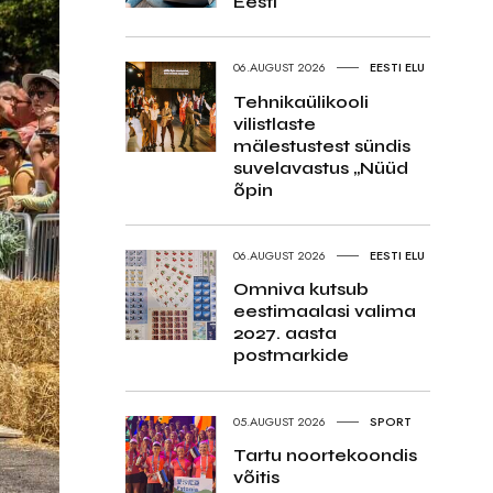
Eesti
06.AUGUST 2026
EESTI ELU
Tehnikaülikooli
vilistlaste
mälestustest sündis
suvelavastus „Nüüd
õpin
06.AUGUST 2026
EESTI ELU
Omniva kutsub
eestimaalasi valima
2027. aasta
postmarkide
05.AUGUST 2026
SPORT
Tartu noortekoondis
võitis