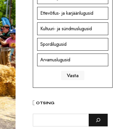
Ettevõtlus- ja karjäärilugusid
Kultuuri- ja sündmuslugusid
Spordilugusid
Arvamuslugusid
OTSING