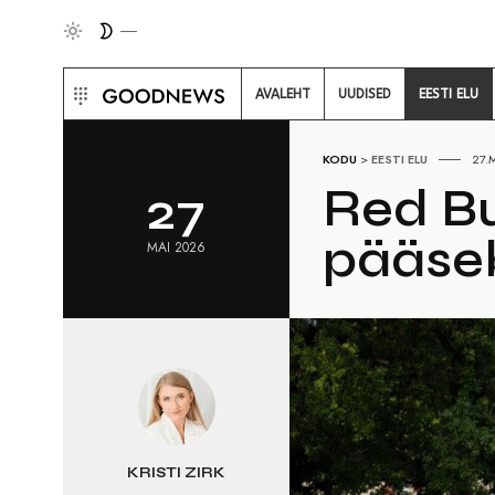
AVALEHT
UUDISED
EESTI ELU
KODU
>
EESTI ELU
27.
Red Bu
27
pääseb
MAI 2026
KRISTI ZIRK