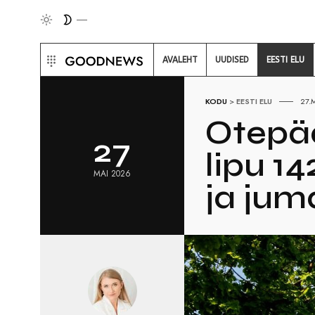
AVALEHT
UUDISED
EESTI ELU
KODU
>
EESTI ELU
27.
Otepää
27
lipu 1
MAI 2026
ja jum