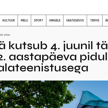
KULTUUR
MELU
SPORT
HINGELE
HEATEGEVUS
TERVIS
Ä
MAI 2026
 kutsub 4. juunil t
42. aastapäeva pidu
alateenistusega