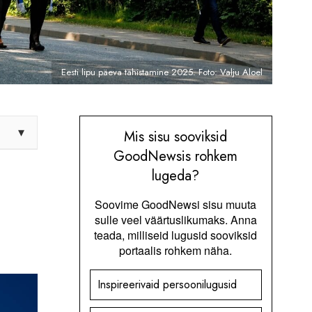
Eesti lipu päeva tähistamine 2025. Foto: Valju Aloel
▾
Mis sisu sooviksid
GoodNewsis rohkem
lugeda?
Soovime GoodNewsi sisu muuta
sulle veel väärtuslikumaks. Anna
teada, milliseid lugusid sooviksid
portaalis rohkem näha.
Inspireerivaid persoonilugusid