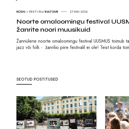
KODU
>
EESTI ELU
KULTUUR
27.MAI 2026
Noorte omaloomingu festival UUSMU
žanrite noori muusikuid
Žanriülene noorte omaloomingu festival UUSMUS toimub taas
jazz või folk - žanrilisi piire festivalil ei ole! Teist korda t
SEOTUD POSTITUSED