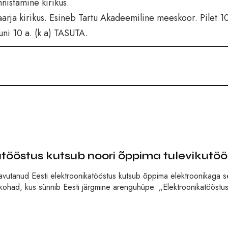
nistamine kirikus.
arja kirikus. Esineb Tartu Akadeemiline meeskoor. Pilet 1
uni 10 a. (k a) TASUTA.
katööstus kutsub noori õppima tulevikutö
aavutanud Eesti elektroonikatööstus kutsub õppima elektroonikaga 
kohad, kus sünnib Eesti järgmine arenguhüpe. „Elektroonikatööstu