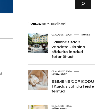
uudised
VIIMASED
09.AUGUST 2026
KUNST
Tallinnas saab
vaadata Ukraina
sõdurite loodud
fotonäitust
09.AUGUST 2026
st
NÕUANDED
ESIMENE ÜÜRIKODU
I Kuidas vältida teiste
tehtud
09.AUGUST 2026
NÕUANDED