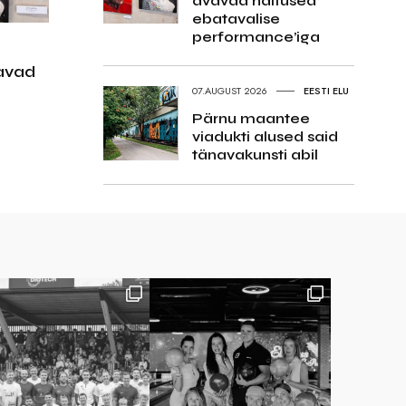
avavad näitused
ebatavalise
performance’iga
avad
07.AUGUST 2026
EESTI ELU
Pärnu maantee
viadukti alused said
tänavakunsti abil