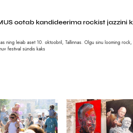
S ootab kandideerima rockist jazzini k
 ning leiab aset 10. oktoobril, Tallinnas. Olgu sinu looming rock,
oimuv festival sündis kaks