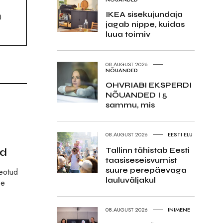
IKEA sisekujundaja
0
jagab nippe, kuidas
luua toimiv
08.AUGUST 2026
NÕUANDED
OHVRIABI EKSPERDI
NÕUANDED I 5
sammu, mis
08.AUGUST 2026
EESTI ELU
Tallinn tähistab Eesti
öd
taasiseseisvumist
suure perepäevaga
seotud
lauluväljakul
se
08.AUGUST 2026
INIMENE