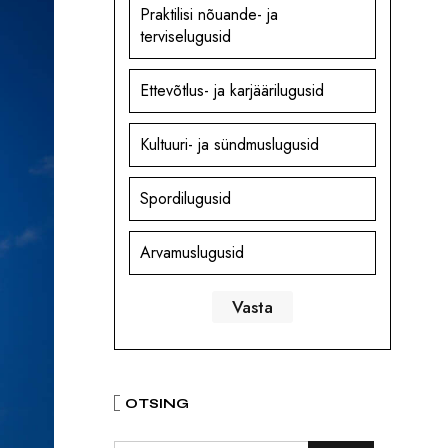
Praktilisi nõuande- ja
terviselugusid
Ettevõtlus- ja karjäärilugusid
Kultuuri- ja sündmuslugusid
Spordilugusid
Arvamuslugusid
OTSING