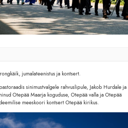
rongkäik, jumalateenistus ja kontsert.
pastoraadis sinimustvalgele rahvuslipule, Jakob Hurdale ja
lminud Otepää Maarja koguduse, Otepää valla ja Otepää
deemilise meeskoori kontsert Otepää kirikus.