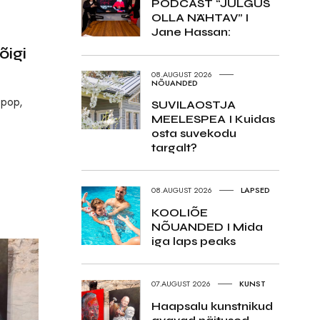
PODCAST “JULGUS
OLLA NÄHTAV” I
Jane Hassan:
õigi
08.AUGUST 2026
NÕUANDED
 pop,
SUVILAOSTJA
MEELESPEA I Kuidas
osta suvekodu
targalt?
08.AUGUST 2026
LAPSED
KOOLIÕE
NÕUANDED I Mida
iga laps peaks
07.AUGUST 2026
KUNST
Haapsalu kunstnikud