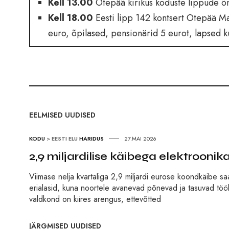
Kell 13.00
Otepää kirikus koduste lippude õn
Kell 18.00
Eesti lipp 142 kontsert Otepää Ma
euro, õpilased, pensionärid 5 eurot, lapsed k
EELMISED UUDISED
KODU
>
EESTI ELU
HARIDUS
27.MAI 2026
2,9 miljardilise käibega elektrooni
Viimase nelja kvartaliga 2,9 miljardi eurose koondkäibe s
erialasid, kuna noortele avanevad põnevad ja tasuvad töö
valdkond on kiires arengus, ettevõtted
JÄRGMISED UUDISED