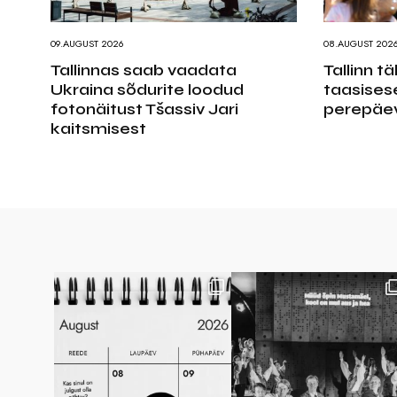
09.AUGUST 2026
08.AUGUST 202
Tallinnas saab vaadata
Tallinn t
Ukraina sõdurite loodud
taasises
fotonäitust Tšassiv Jari
perepäev
kaitsmisest