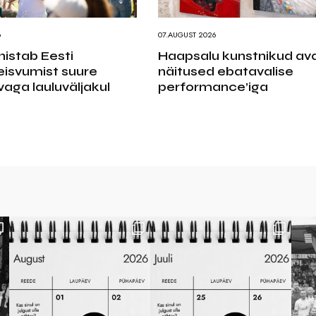
6
07.AUGUST 2026
ähistab Eesti
Haapsalu kunstnikud av
eisvumist suure
näitused ebatavalise
aga lauluväljakul
performance’iga