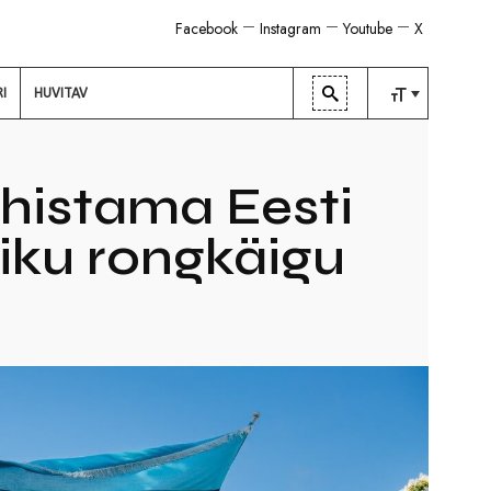
Facebook
Instagram
Youtube
X
RI
HUVITAV
TAVALINE
KESKMINE
ähistama Eesti
SUUR
liku rongkäigu