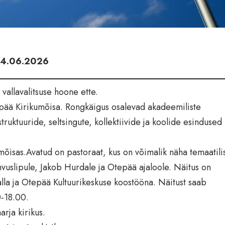
 04.06.2026
allavalitsuse hoone ette.
epää Kirikumõisa. Rongkäigus osalevad akadeemiliste
truktuuride, seltsingute, kollektiivide ja koolide esindused
õisas.Avatud on pastoraat, kus on võimalik näha temaatili
hvuslipule, Jakob Hurdale ja Otepää ajaloole. Näitus on
la ja Otepää Kultuurikeskuse koostööna. Näitust saab
0-18.00.
rja kirikus.