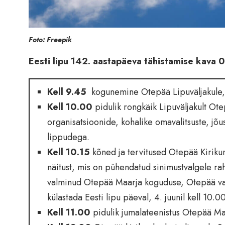
Foto: Freepik
Eesti lipu 142. aastapäeva tähistamise kava
Kell 9.45
kogunemine Otepää Lipuväljakule, v
Kell 10.00
pidulik rongkäik Lipuväljakult Ot
organisatsioonide, kohalike omavalitsuste, jõus
lippudega.
Kell 10.15
kõned ja tervitused Otepää Kirikum
näitust, mis on pühendatud sinimustvalgele ra
valminud Otepää Maarja koguduse, Otepää val
külastada Eesti lipu päeval, 4. juunil kell 10.0
Kell 11.00
pidulik jumalateenistus Otepää Maa