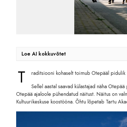
Loe AI kokkuvõtet
T
raditsiooni kohaselt toimub Otepääl pidulik 
Sellel aastal saavad külastajad näha Otepää 
Otepää ajaloole pühendatud näitust. Näitus on va
Kultuurikeskuse koostööna. Õhtu lõpetab Tartu Aka