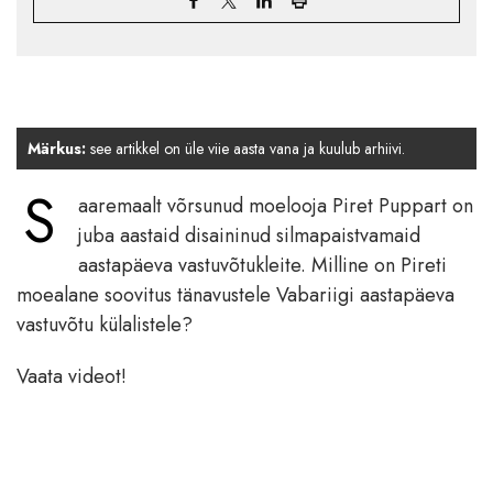
Märkus:
see artikkel on üle viie aasta vana ja kuulub arhiivi.
S
aaremaalt võrsunud moelooja Piret Puppart on
juba aastaid disaininud silmapaistvamaid
aastapäeva vastuvõtukleite. Milline on Pireti
moealane soovitus tänavustele Vabariigi aastapäeva
vastuvõtu külalistele?
Vaata videot!