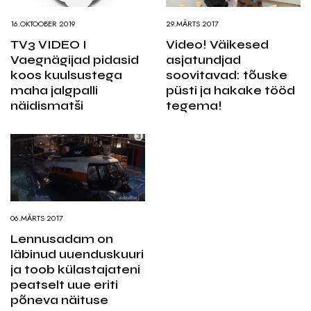
16.OKTOOBER 2019
29.MÄRTS 2017
TV3 VIDEO I
Video! Väikesed
Vaegnägijad pidasid
asjatundjad
koos kuulsustega
soovitavad: tõuske
maha jalgpalli
püsti ja hakake tööd
näidismatši
tegema!
06.MÄRTS 2017
Lennusadam on
läbinud uuenduskuuri
ja toob külastajateni
peatselt uue eriti
põneva näituse