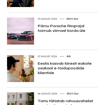
07.AUGUST 2026
EESTI ELU
Pärnu Porsche Ringrajal
toimub viimast korda üle
07.AUGUST 2026
ÄRI
Eestis kasvab kiiresti eakate
osakaal e-toidupoodide
klientide
06.AUGUST 2026
EESTI ELU
Tartu tähistab rahvusvahelist