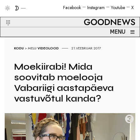
Facebook
Instagram
Youtube
X
≡
MENU
KODU
>
MELU
VIDEOLOOD
21.VEEBRUAR 2017
Moekiirabi! Mida
soovitab moelooja
Vabariigi aastapäeva
vastuvõtul kanda?