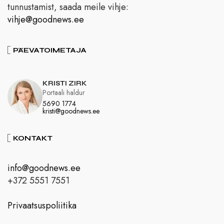
tunnustamist, saada meile vihje:
vihje@goodnews.ee
PÄEVATOIMETAJA
KRISTI ZIRK
Portaali haldur
5690 1774
kristi@goodnews.ee
KONTAKT
info@goodnews.ee
+372 5551 7551
Privaatsuspoliitika