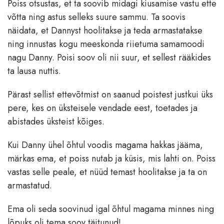
Poiss otsustas, et ta soovib midagi kiusamise vastu ette
võtta ning astus selleks suure sammu. Ta soovis
näidata, et Dannyst hoolitakse ja teda armastatakse
ning innustas kogu meeskonda riietuma samamoodi
nagu Danny. Poisi soov oli nii suur, et sellest rääkides
ta lausa nuttis.
Pärast sellist ettevõtmist on saanud poistest justkui üks
pere, kes on üksteisele vendade eest, toetades ja
abistades üksteist kõiges.
Kui Danny ühel õhtul voodis magama hakkas jääma,
märkas ema, et poiss nutab ja küsis, mis lahti on. Poiss
vastas selle peale, et nüüd temast hoolitakse ja ta on
armastatud.
Ema oli seda soovinud igal õhtul magama minnes ning
lõpuks oli tema soov täitunud!