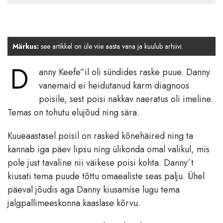
Märkus:
see artikkel on üle viie aasta vana ja kuulub arhiivi.
D
anny Keefe”il oli sündides raske puue. Danny
vanemaid ei heidutanud karm diagnoos
poisile, sest poisi nakkav naeratus oli imeline.
Temas on tohutu elujõud ning sära.
Kuueaastasel poisil on rasked kõnehäired ning ta
kannab iga päev lipsu ning ülikonda omal valikul, mis
pole just tavaline nii väikese poisi kohta. Danny´t
kiusati tema puude tõttu omaealiste seas palju. Ühel
päeval jõudis aga Danny kiusamise lugu tema
jalgpallimeeskonna kaaslase kõrvu.