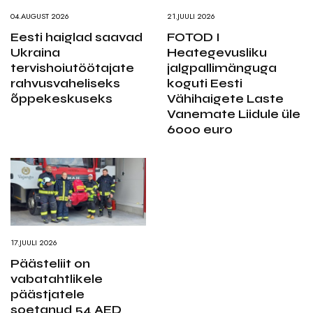
04.AUGUST 2026
21.JUULI 2026
Eesti haiglad saavad
FOTOD I
Ukraina
Heategevusliku
tervishoiutöötajate
jalgpallimänguga
rahvusvaheliseks
koguti Eesti
õppekeskuseks
Vähihaigete Laste
Vanemate Liidule üle
6000 euro
17.JUULI 2026
Päästeliit on
vabatahtlikele
päästjatele
soetanud 54 AED