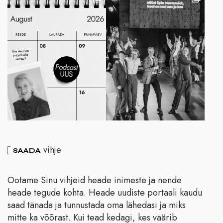
vihje
SAADA
Ootame Sinu vihjeid heade inimeste ja nende
heade tegude kohta. Heade uudiste portaali kaudu
saad tänada ja tunnustada oma lähedasi ja miks
mitte ka võõrast. Kui tead kedagi, kes väärib