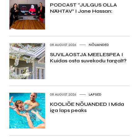
PODCAST “JULGUS OLLA
NÄHTAV” I Jane Hassan:
08.AUGUST 2026
NÕUANDED
SUVILAOSTJA MEELESPEA I
Kuidas osta suvekodu targalt?
08.AUGUST 2026
LAPSED
KOOLIÕE NÕUANDED I Mida
iga laps peaks