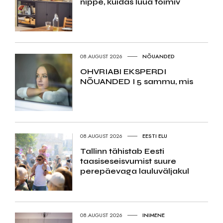
nippe, kuidas luua toimiv
08.AUGUST 2026
NÕUANDED
OHVRIABI EKSPERDI
NÕUANDED I 5 sammu, mis
08.AUGUST 2026
EESTI ELU
Tallinn tähistab Eesti
taasiseseisvumist suure
perepäevaga lauluväljakul
08.AUGUST 2026
INIMENE