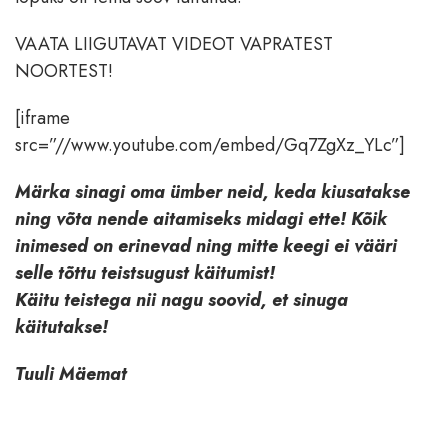
VAATA LIIGUTAVAT VIDEOT VAPRATEST
NOORTEST!
[iframe
src=”//www.youtube.com/embed/Gq7ZgXz_YLc”]
Märka sinagi oma ümber neid, keda kiusatakse
ning võta nende aitamiseks midagi ette! Kõik
inimesed on erinevad ning mitte keegi ei vääri
selle tõttu teistsugust käitumist!
Käitu teistega nii nagu soovid, et sinuga
käitutakse!
Tuuli Mäemat