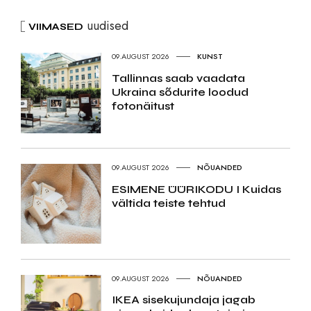
uudised
VIIMASED
09.AUGUST 2026
KUNST
Tallinnas saab vaadata
Ukraina sõdurite loodud
fotonäitust
09.AUGUST 2026
NÕUANDED
ESIMENE ÜÜRIKODU I Kuidas
vältida teiste tehtud
09.AUGUST 2026
NÕUANDED
IKEA sisekujundaja jagab