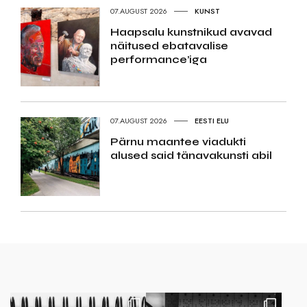
07.AUGUST 2026
KUNST
Haapsalu kunstnikud avavad
näitused ebatavalise
performance’iga
07.AUGUST 2026
EESTI ELU
Pärnu maantee viadukti
alused said tänavakunsti abil