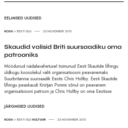
EELMISED UUDISED
KODU
>
EESTI ELU
25.NOVEMBER 2013
Skaudid valisid Briti suursaadiku oma
patrooniks
Möödunud nädalavahetusel toimunud Eesti Skautide Ühingu
üldkogu koosolekul valiti organisatsiooni peavanemaks
Suurbritannia suursaadik Eestis Chris Holtby. Eesti Skautide
Ühingu peaskaudi Kristjan Pommi sõnul on peavanem
organisatsiooni patroon ja Chris Holtby on oma Eestisse
JÄRGMISED UUDISED
KODU
>
EESTI ELU
KULTUUR
25.NOVEMBER 2013