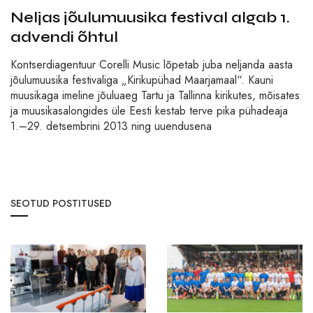
Neljas jõulumuusika festival algab 1.
advendi õhtul
Kontserdiagentuur Corelli Music lõpetab juba neljanda aasta
jõulumuusika festivaliga „Kirikupühad Maarjamaal“. Kauni
muusikaga imeline jõuluaeg Tartu ja Tallinna kirikutes, mõisates
ja muusikasalongides üle Eesti kestab terve pika pühadeaja
1.–29. detsembrini 2013 ning uuendusena
SEOTUD POSTITUSED