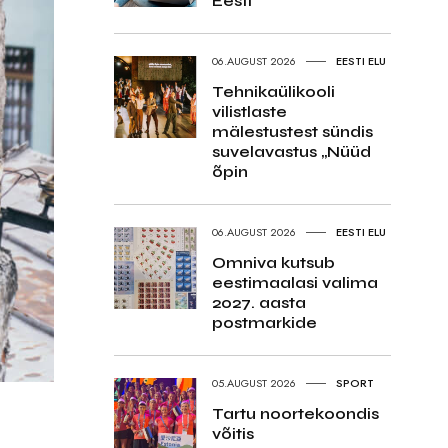
Eesti
06.AUGUST 2026
EESTI ELU
Tehnikaülikooli
vilistlaste
mälestustest sündis
suvelavastus „Nüüd
õpin
06.AUGUST 2026
EESTI ELU
Omniva kutsub
eestimaalasi valima
2027. aasta
postmarkide
05.AUGUST 2026
SPORT
Tartu noortekoondis
võitis