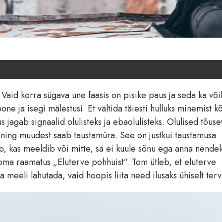
aid korra sügava une faasis on pisike paus ja seda ka või
ne ja isegi mälestusi. Et vältida täiesti hulluks minemist k
us jagab signaalid olulisteks ja ebaolulisteks. Olulised tõus
d ning muudest saab taustamüra. See on justkui taustamusa
ab, kas meeldib või mitte, sa ei kuule sõnu ega anna nende
ma raamatus „Eluterve pohhuist”. Tom ütleb, et eluterve
a meeli lahutada, vaid hoopis liita need ilusaks ühiselt terv