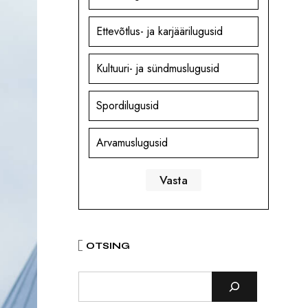
Ettevõtlus- ja karjäärilugusid
Kultuuri- ja sündmuslugusid
Spordilugusid
Arvamuslugusid
OTSING