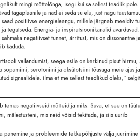
elikult mingi mõttelõnga, isegi kui sa sellest teadlik pole.
vad tagaplaanile ja nad ei seda su elu, just nagu taustamuu
s saad positiivse energialaengu, millele järgneb meeldiv t
a ja tegutseda. Energia- ja inspiratsioonikanalid avarduvad.
 sahmaka negatiivset tunnet, ärritust, mis on dissonantne j
õib kaduda.
tisooli vallandumist, seega esile on kerkinud pisut hirmu, ä
a sopamiini, serotoniini ja oksütotsiini tõusuga meie ajus j
d signaalidele, ilma et me sellest teadlikud oleks,” selgi
b temas negatiivseid mõtteid ja miks. Suva, et see on tüüt
, mälestusteni, mis neid võisid tekitada, ja siis uurib
alla panemine ja probleemide tekkepõhjuste välja juurimine