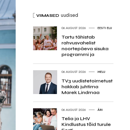
uudised
VIIMASED
06.AUGUST 2026
EESTI ELU
Tartu tähistab
rahvusvahelist
noortepäeva sisuka
programmi ja
06.AUGUST 2026
MELU
TV3 uudistetoimetust
hakkab juhtima
Marek Lindmaa
06.AUGUST 2026
ÄRI
Telia ja LHV
Kindlustus tõid turule