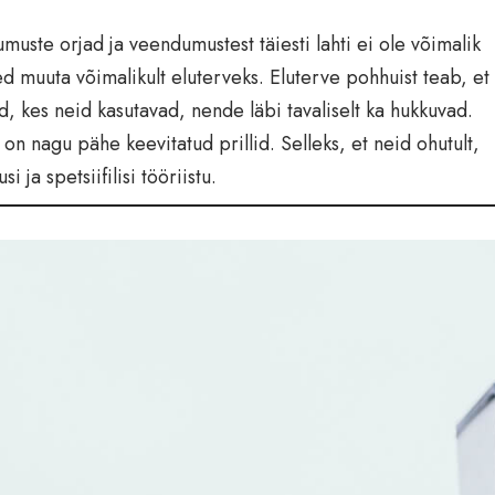
uste orjad ja veendumustest täiesti lahti ei ole võimalik
muuta võimalikult eluterveks. Eluterve pohhuist teab, et
es neid kasutavad, nende läbi tavaliselt ka hukkuvad.
n nagu pähe keevitatud prillid. Selleks, et neid ohutult,
ja spetsiifilisi tööriistu.