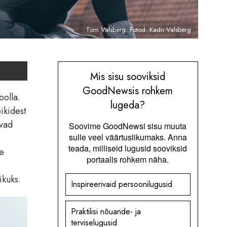
Tom Valsberg. Fotod: Kadri Valsberg
Mis sisu sooviksid
GoodNewsis rohkem
bolla.
lugeda?
õikidest
evad
Soovime GoodNewsi sisu muuta
sulle veel väärtuslikumaks. Anna
teada, milliseid lugusid sooviksid
le
portaalis rohkem näha.
ikuks.
Inspireerivaid persoonilugusid
Praktilisi nõuande- ja
terviselugusid