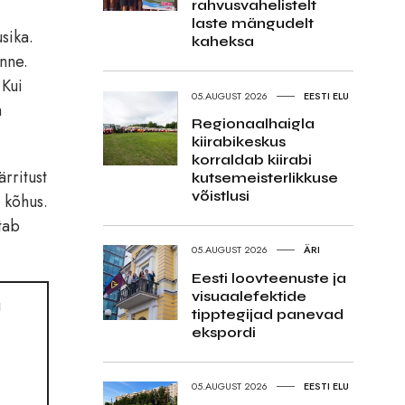
rahvusvahelistelt
laste mängudelt
sika.
kaheksa
unne.
 Kui
05.AUGUST 2026
EESTI ELU
a
Regionaalhaigla
kiirabikeskus
korraldab kiirabi
rritust
kutsemeisterlikkuse
võistlusi
a kõhus.
tab
05.AUGUST 2026
ÄRI
Eesti loovteenuste ja
visuaalefektide
u
tipptegijad panevad
ekspordi
05.AUGUST 2026
EESTI ELU