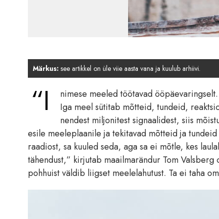
Märkus:
see artikkel on üle viie aasta vana ja kuulub arhiivi.
“I
nimese meeled töötavad ööpäevaringselt. V
Iga meel sütitab mõtteid, tundeid, reaktsioo
nendest miljonitest signaalidest, siis mõist
esile meeleplaanile ja tekitavad mõtteid ja tundei
raadiost, sa kuuled seda, aga sa ei mõtle, kes laul
tähendust,” kirjutab maailmarändur Tom Valsberg o
pohhuist väldib liigset meelelahutust. Ta ei taha om