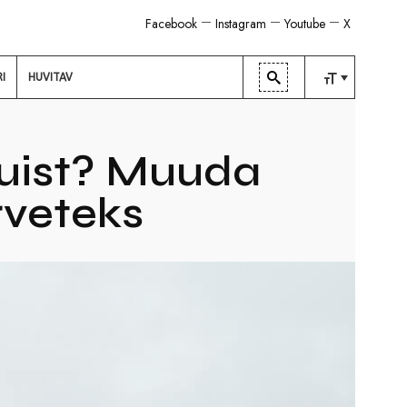
Facebook
Instagram
Youtube
X
RI
HUVITAV
TAVALINE
KESKMINE
huist? Muuda
SUUR
veteks