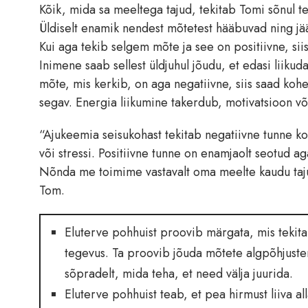
Kõik, mida sa meeltega tajud, tekitab Tomi sõnul teg
Üldiselt enamik nendest mõtetest hääbuvad ning jää
Kui aga tekib selgem mõte ja see on positiivne, sii
Inimene saab sellest üldjuhul jõudu, et edasi liikud
mõte, mis kerkib, on aga negatiivne, siis saad kohe
segav. Energia liikumine takerdub, motivatsioon v
“Ajukeemia seisukohast tekitab negatiivne tunne kor
või stressi. Positiivne tunne on enamjaolt seotud ag
Nõnda me toimime vastavalt oma meelte kaudu tajutu
Tom.
Eluterve pohhuist proovib märgata, mis tekita
tegevus. Ta proovib jõuda mõtete algpõhjusteni
sõpradelt, mida teha, et need välja juurida.
Eluterve pohhuist teab, et pea hirmust liiva 