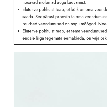
nõuavad mõlemad augu kaevamist.
Eluterve pohhuist teab, et kõik on oma veendum
saada. Seepärast proovib ta oma veendumused 
raudsed veendumused on nagu mõõgad. Need, k
Eluterve pohhuist teab, et tema veendumused o
endale liiga tegemata eemaldada, on vaja oskusi 