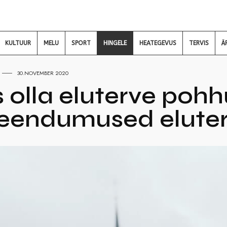
KULTUUR
MELU
SPORT
HINGELE
HEATEGEVUS
TERVIS
Ä
30.NOVEMBER 2020
 olla eluterve poh
eendumused eluter