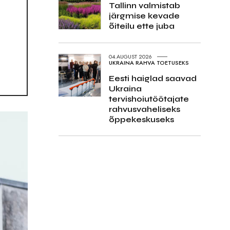
Tallinn valmistab
järgmise kevade
õiteilu ette juba
04.AUGUST 2026
UKRAINA RAHVA TOETUSEKS
Eesti haiglad saavad
Ukraina
tervishoiutöötajate
rahvusvaheliseks
õppekeskuseks