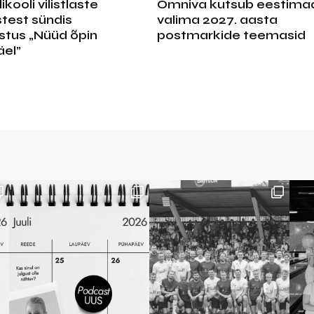
kooli vilistlaste
Omniva kutsub eestimaa
test sündis
valima 2027. aasta
stus „Nüüd õpin
postmarkide teemasid
el”