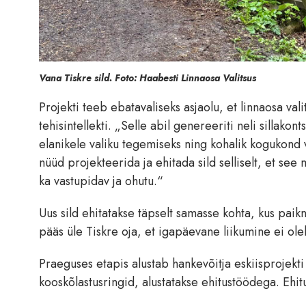
Vana Tiskre sild. Foto: Haabesti Linnaosa Valitsus
Projekti teeb ebatavaliseks asjaolu, et linnaosa val
tehisintellekti. „Selle abil genereeriti neli sillakon
elanikele valiku tegemiseks ning kohalik kogukond 
nüüd projekteerida ja ehitada sild selliselt, et see 
ka vastupidav ja ohutu.“
Uus sild ehitatakse täpselt samasse kohta, kus paik
pääs üle Tiskre oja, et igapäevane liikumine ei olek
Praeguses etapis alustab hankevõitja eskiisprojekti 
kooskõlastusringid, alustatakse ehitustöödega. Ehit