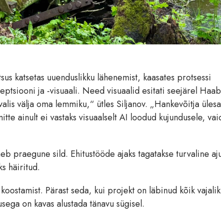
itsus katsetas uuenduslikku lähenemist, kaasates protsessi
tseptsiooni ja -visuaali. Need visuaalid esitati seejärel Haab
valis välja oma lemmiku,“ ütles Siljanov. „Hankevõitja üles
mitte ainult ei vastaks visuaalselt AI loodud kujundusele, vai
neb praegune sild. Ehitustööde ajaks tagatakse turvaline aj
s häiritud.
koostamist. Pärast seda, kui projekt on läbinud kõik vajali
usega on kavas alustada tänavu sügisel.