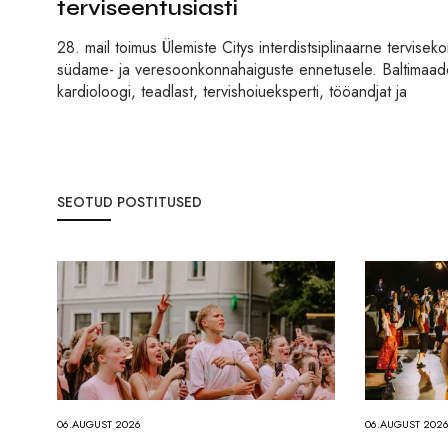
terviseentusiasti
28. mail toimus Ülemiste Citys interdistsiplinaarne tervi
südame- ja veresoonkonnahaiguste ennetusele. Baltimaade s
kardioloogi, teadlast, tervishoiueksperti, tööandjat ja
SEOTUD POSTITUSED
06.AUGUST 2026
06.AUGUST 202