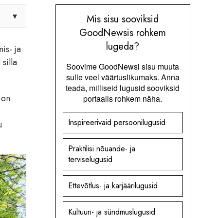
▾
Mis sisu sooviksid
GoodNewsis rohkem
lugeda?
is- ja
silla
Soovime GoodNewsi sisu muuta
sulle veel väärtuslikumaks. Anna
teada, milliseid lugusid sooviksid
 on
portaalis rohkem näha.
Inspireerivaid persoonilugusid
u
Praktilisi nõuande- ja
terviselugusid
Ettevõtlus- ja karjäärilugusid
Kultuuri- ja sündmuslugusid