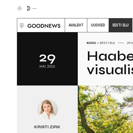
AVALEHT
UUDISED
EESTI ELU
KODU
>
EESTI ELU
29.
Haaber
29
visuali
MAI 2026
KRISTI ZIRK