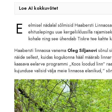
Loe AI kokkuvõtet
E
elmisel nädalal sõlmisid Haabersti Linnaosa
ehituslepingu uue kergeliiklussilla rajamisek
kohale ning see ühendab Tiskre tee kahte ka
Haabersti linnaosa vanema
Oleg Siljanovi
sõnul s
näide sellest, kuidas kogukonna hääl määrab linnaru
kaasava eelarve programmi „Koos loodud linn“ raame
kujunduse valisid välja meie linnaosa elanikud,“ sõn