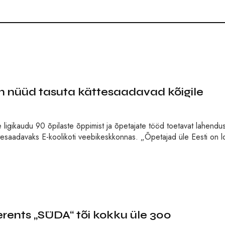
n nüüd tasuta kättesaadavad kõigile
ligikaudu 90 õpilaste õppimist ja õpetajate tööd toetavat lahendus
ättesaadavaks E-koolikoti veebikeskkonnas. „Õpetajad üle Eesti on 
rents „SÜDA“ tõi kokku üle 300