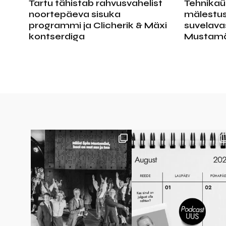
Tartu tähistab rahvusvahelist
Tehnikaüli
noortepäeva sisuka
mälestus
programmi ja Clicherik & Mäxi
suvelava
kontserdiga
Mustamä