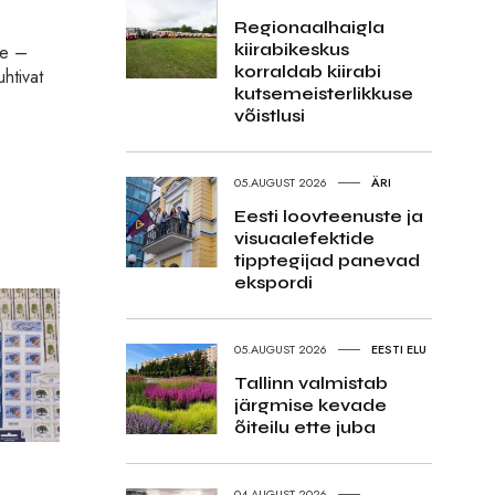
Regionaalhaigla
kiirabikeskus
le –
korraldab kiirabi
htivat
kutsemeisterlikkuse
võistlusi
05.AUGUST 2026
ÄRI
Eesti loovteenuste ja
visuaalefektide
tipptegijad panevad
ekspordi
05.AUGUST 2026
EESTI ELU
Tallinn valmistab
järgmise kevade
õiteilu ette juba
04.AUGUST 2026