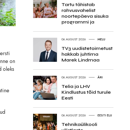
Tartu tähistab
rahvusvahelist
noortepäeva sisuka
programmi ja
06.AUGUST 2026
MELU
TV3 uudistetoimetust
ersti
hakkab juhtima
Marek Lindmaa
anne on
d oleks
06.AUGUST 2026
ÄRI
Telia ja LHV
utine
Kindlustus tõid turule
Eesti
kud
06.AUGUST 2026
EESTI ELU
Tehnikaülikooli