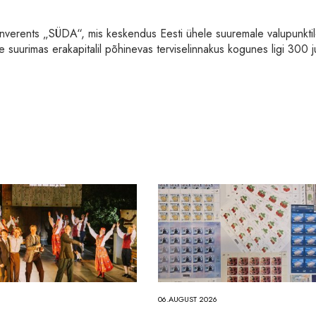
sekonverents „SÜDA“, mis keskendus Eesti ühele suuremale valupunkti
uurimas erakapitalil põhinevas terviselinnakus kogunes ligi 300 ju
6
06.AUGUST 2026