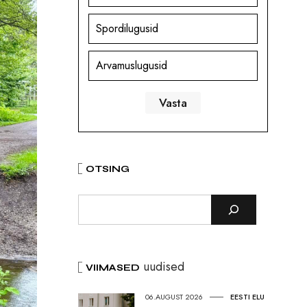
Spordilugusid
Arvamuslugusid
OTSING
uudised
VIIMASED
06.AUGUST 2026
EESTI ELU