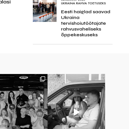
lasi
UKRAINA RAHVA TOETUSEKS
Eesti haiglad saavad
Ukraina
tervishoiutöötajate
rahvusvaheliseks
õppekeskuseks