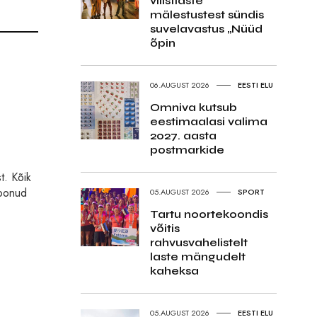
vilistlaste
mälestustest sündis
suvelavastus „Nüüd
õpin
06.AUGUST 2026
EESTI ELU
Omniva kutsub
eestimaalasi valima
2027. aasta
postmarkide
t. Kõik
loonud
05.AUGUST 2026
SPORT
Tartu noortekoondis
võitis
rahvusvahelistelt
laste mängudelt
kaheksa
05.AUGUST 2026
EESTI ELU