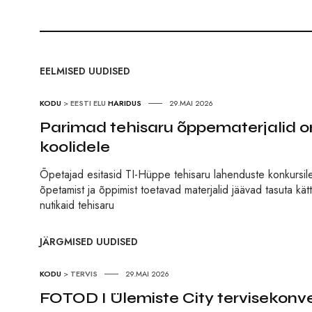
EELMISED UUDISED
KODU
>
EESTI ELU
HARIDUS
29.MAI 2026
Parimad tehisaru õppematerjalid o
koolidele
Õpetajad esitasid TI-Hüppe tehisaru lahenduste konkursile 
õpetamist ja õppimist toetavad materjalid jäävad tasuta k
nutikaid tehisaru
JÄRGMISED UUDISED
KODU
>
TERVIS
29.MAI 2026
FOTOD I Ülemiste City tervisekonve