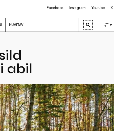
Facebook
Instagram
Youtube
X
RI
HUVITAV
TAVALINE
KESKMINE
sild
SUUR
i abil