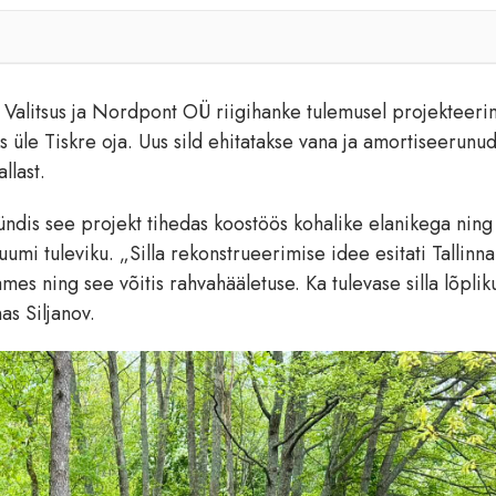
 Valitsus ja Nordpont OÜ riigihanke tulemusel projekteerim
s üle Tiskre oja. Uus sild ehitatakse vana ja amortiseerunud 
llast.
ündis see projekt tihedas koostöös kohalike elanikega ning
umi tuleviku. „Silla rekonstrueerimise idee esitati Tallinna
s ning see võitis rahvahääletuse. Ka tulevase silla lõplik
as Siljanov.