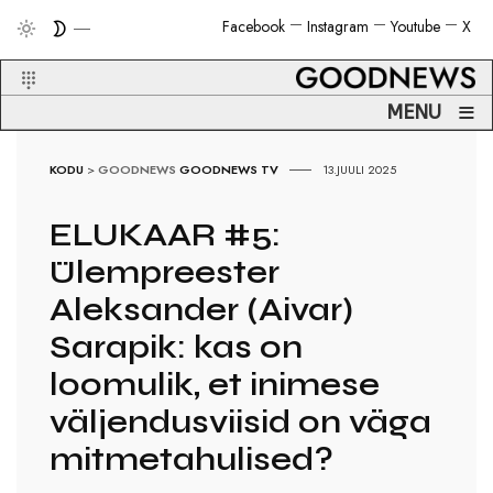
Facebook
Instagram
Youtube
X
≡
MENU
KODU
>
GOODNEWS
GOODNEWS TV
13.JUULI 2025
ELUKAAR #5:
Ülempreester
Aleksander (Aivar)
Sarapik: kas on
loomulik, et inimese
väljendusviisid on väga
mitmetahulised?