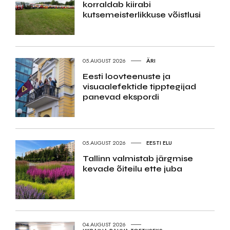
korraldab kiirabi
kutsemeisterlikkuse võistlusi
05.AUGUST 2026
ÄRI
Eesti loovteenuste ja
visuaalefektide tipptegijad
panevad ekspordi
05.AUGUST 2026
EESTI ELU
Tallinn valmistab järgmise
kevade õiteilu ette juba
04.AUGUST 2026