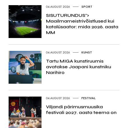
04.AUGUST 2026
SPORT
SISUTURUNDUS">
Maailmameistrivõistlused kui
katalüsaator: mida 2026. aasta
MM
04.AUGUST 2026
KUNST
Tartu MIGA kunstiruumis
avatakse Jaapani kunstniku
Narihiro
04.AUGUST 2026
FESTIVAL
Viljandi pärimusmuusika
festivali 2027. aasta teema on