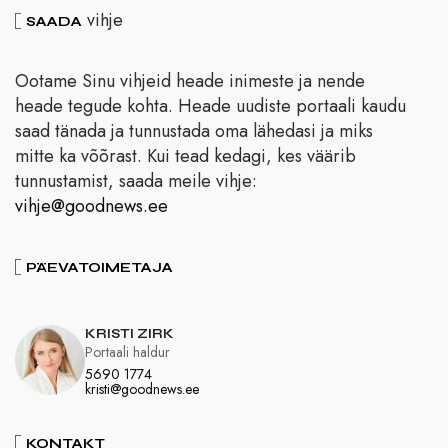
vihje
SAADA
Ootame Sinu vihjeid heade inimeste ja nende
heade tegude kohta. Heade uudiste portaali kaudu
saad tänada ja tunnustada oma lähedasi ja miks
mitte ka võõrast. Kui tead kedagi, kes väärib
tunnustamist, saada meile vihje:
vihje@goodnews.ee
PÄEVATOIMETAJA
KRISTI ZIRK
Portaali haldur
5690 1774
kristi@goodnews.ee
KONTAKT