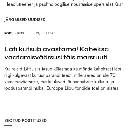
Heaolutreener ja psühholoogilise nõustamise spetsialist Kristi
JÄRGMISED UUDISED
KODU
>
REIS
13.JUULI 2025
Läti kutsub avastama! Kaheksa
vaatamisväärsusi täis marsruuti
Kui reisid Lätti, siis tasub külastada ka mõnda kaheksast läbi
riigi kulgevast kultuuripärandi teest, mille ääres on üle 70
vaatamisväärsuse, mis kuuluvad lõunanaabrite kultuuri- ja
looduspärandi hulka. Euroopa Liidu fondide toel on alates
SEOTUD POSTITUSED