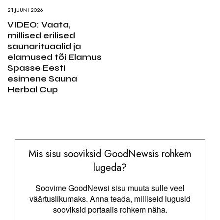
21.JUUNI 2026
VIDEO: Vaata,
millised erilised
saunarituaalid ja
elamused tõi Elamus
Spasse Eesti
esimene Sauna
Herbal Cup
Mis sisu sooviksid GoodNewsis rohkem
lugeda?
Soovime GoodNewsi sisu muuta sulle veel
väärtuslikumaks. Anna teada, milliseid lugusid
sooviksid portaalis rohkem näha.