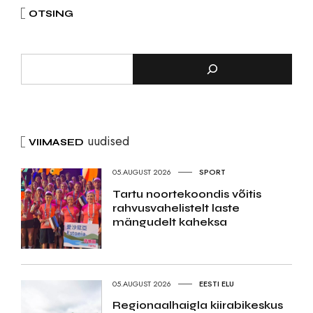
OTSING
uudised
VIIMASED
05.AUGUST 2026
SPORT
Tartu noortekoondis võitis
rahvusvahelistelt laste
mängudelt kaheksa
05.AUGUST 2026
EESTI ELU
Regionaalhaigla kiirabikeskus