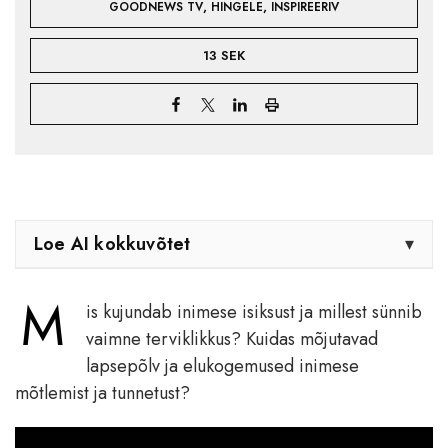
,
,
GOODNEWS TV
HINGELE
INSPIREERIV
13 SEK
Loe AI kokkuvõtet
▾
M
is kujundab inimese isiksust ja millest sünnib
vaimne terviklikkus? Kuidas mõjutavad
lapsepõlv ja elukogemused inimese
mõtlemist ja tunnetust?