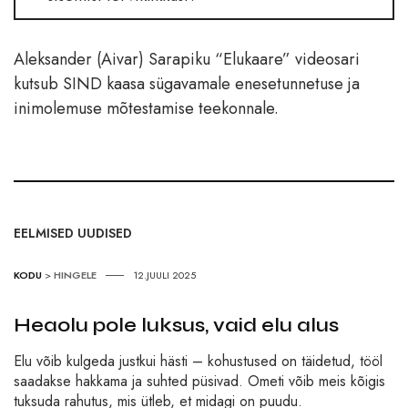
Aleksander (Aivar) Sarapiku “Elukaare” videosari
kutsub SIND kaasa sügavamale enesetunnetuse ja
inimolemuse mõtestamise teekonnale.
EELMISED UUDISED
KODU
>
HINGELE
12.JUULI 2025
Heaolu pole luksus, vaid elu alus
Elu võib kulgeda justkui hästi – kohustused on täidetud, tööl
saadakse hakkama ja suhted püsivad. Ometi võib meis kõigis
tuksuda rahutus, mis ütleb, et midagi on puudu.