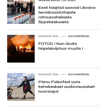
UKRAINA RAHVA TOETUSEKS
Eesti haiglad saavad Ukraina
tervishoiutöötajate
rahvusvaheliseks
õppekeskuseks
04.AUGUST 2026
KULTUURIPEEGEL
FOTOD I Non Grata
hiigelskulptuur muutis I
04.AUGUST 2026
KULTUURIPEEGEL
Pärnu Fideofest uuris
kehakeskset audiovisuaalset
loomingut