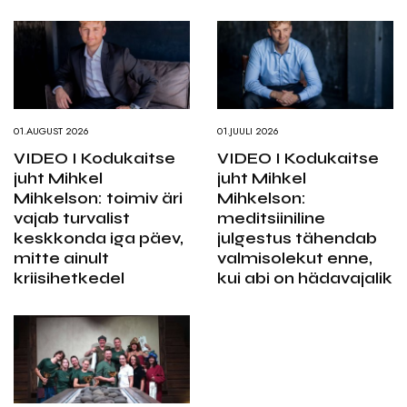
01.AUGUST 2026
01.JUULI 2026
VIDEO I Kodukaitse
VIDEO I Kodukaitse
juht Mihkel
juht Mihkel
Mihkelson: toimiv äri
Mihkelson:
vajab turvalist
meditsiiniline
keskkonda iga päev,
julgestus tähendab
mitte ainult
valmisolekut enne,
kriisihetkedel
kui abi on hädavajalik