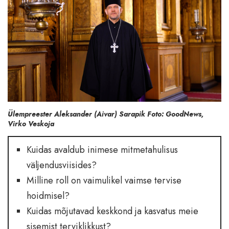
Ülempreester Aleksander (Aivar) Sarapik Foto: GoodNews,
Virko Veskoja
Kuidas avaldub inimese mitmetahulisus
väljendusviisides?
Milline roll on vaimulikel vaimse tervise
hoidmisel?
Kuidas mõjutavad keskkond ja kasvatus meie
sisemist terviklikkust?