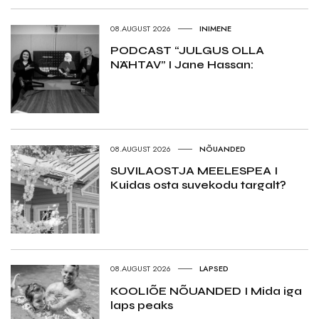
08.AUGUST 2026
INIMENE
PODCAST “JULGUS OLLA
NÄHTAV” I Jane Hassan:
08.AUGUST 2026
NÕUANDED
SUVILAOSTJA MEELESPEA I
Kuidas osta suvekodu targalt?
08.AUGUST 2026
LAPSED
KOOLIÕE NÕUANDED I Mida iga
laps peaks