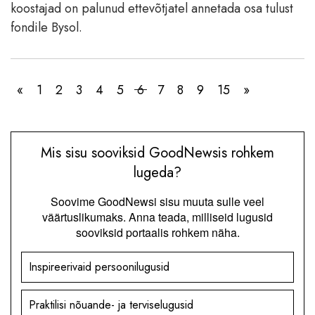
koostajad on palunud ettevõtjatel annetada osa tulust
fondile Bysol.
«
1
2
3
4
5
6
7
8
9
15
»
Mis sisu sooviksid GoodNewsis rohkem
lugeda?
Soovime GoodNewsi sisu muuta sulle veel
väärtuslikumaks. Anna teada, milliseid lugusid
sooviksid portaalis rohkem näha.
Inspireerivaid persoonilugusid
Praktilisi nõuande- ja terviselugusid