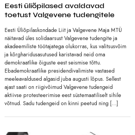
Eesti üliõpilased avaldavad
toetust Valgevene tudengitele
Eesti Üliõpilaskondade Liit ja Valgevene Maja MTÜ
näitavad üles solidaarsust Valgevene tudengite ja
akadeemiliste töötajatega olukorras, kus valitsusvõim
ja kõrgharidusasutused karistavad neid oma
demokraatlike õiguste eest seismise tõttu.
Ebademokraatlike presidendivalimiste vastased
meeleavaldused algasid juba augusti lõpus. Sellest
ajast saati on riigivõimud Valgevene tudengeid
aktiivse protesteerimise eest süstemaatiliselt sihile
võtnud. Sadu tudengeid on kinni peetud ning […]