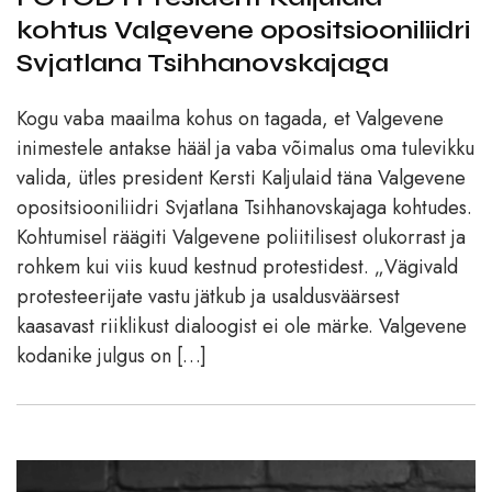
kohtus Valgevene opositsiooniliidri
Svjatlana Tsihhanovskajaga
Kogu vaba maailma kohus on tagada, et Valgevene
inimestele antakse hääl ja vaba võimalus oma tulevikku
valida, ütles president Kersti Kaljulaid täna Valgevene
opositsiooniliidri Svjatlana Tsihhanovskajaga kohtudes.
Kohtumisel räägiti Valgevene poliitilisest olukorrast ja
rohkem kui viis kuud kestnud protestidest. „Vägivald
protesteerijate vastu jätkub ja usaldusväärsest
kaasavast riiklikust dialoogist ei ole märke. Valgevene
kodanike julgus on […]