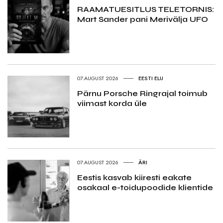
RAAMATUESITLUS TELETORNIS:
Mart Sander pani Merivälja UFO
07.AUGUST 2026
EESTI ELU
Pärnu Porsche Ringrajal toimub
viimast korda üle
07.AUGUST 2026
ÄRI
Eestis kasvab kiiresti eakate
osakaal e-toidupoodide klientide