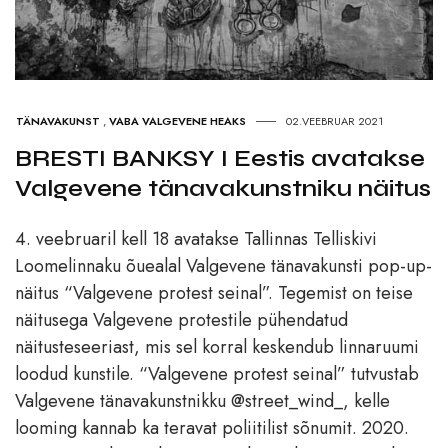
TÄNAVAKUNST
,
VABA VALGEVENE HEAKS
02.VEEBRUAR 2021
BRESTI BANKSY I Eestis avatakse
Valgevene tänavakunstniku näitus
4. veebruaril kell 18 avatakse Tallinnas Telliskivi
Loomelinnaku õuealal Valgevene tänavakunsti pop-up-
näitus “Valgevene protest seinal”. Tegemist on teise
näitusega Valgevene protestile pühendatud
näitusteseeriast, mis sel korral keskendub linnaruumi
loodud kunstile. “Valgevene protest seinal” tutvustab
Valgevene tänavakunstnikku @street_wind_, kelle
looming kannab ka teravat poliitilist sõnumit. 2020.