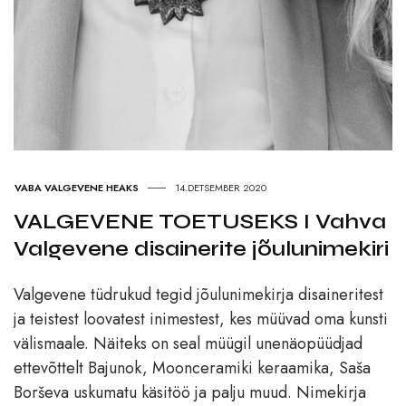
VABA VALGEVENE HEAKS
14.DETSEMBER 2020
VALGEVENE TOETUSEKS I Vahva
Valgevene disainerite jõulunimekiri
Valgevene tüdrukud tegid jõulunimekirja disaineritest
ja teistest loovatest inimestest, kes müüvad oma kunsti
välismaale. Näiteks on seal müügil unenäopüüdjad
ettevõttelt Bajunok, Moonceramiki keraamika, Saša
Borševa uskumatu käsitöö ja palju muud. Nimekirja