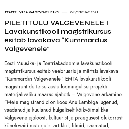
TEATER
,
VABA VALGEVENE HEAKS
04.VEEBRUAR 2021
PILETITULU VALGEVENELE I
Lavakunstikooli magistrikursus
esitab lavakava “Kummardus
Valgevenele”
Eesti Muusika- ja Teatriakadeemia lavakunstikooli
magistrikursus esitab veebruaris ja märtsis lavakava
“Kummardus Valgevenele”. EMTA lavakunstikooli
magistrantide teise aasta loomingulise projekti
materjalivaliku määras ajahetk – Valgevene ärkamine.
“Meie magistrandid on koos Anu Lambiga lugenud,
vaadanud ja kuulanud hulgaliselt kõikvõimalikke
Valgevene ajaloost, kultuurist ja praegusest olukorrast
kõnelevaid materjale: artiklid, filmid, raamatud,