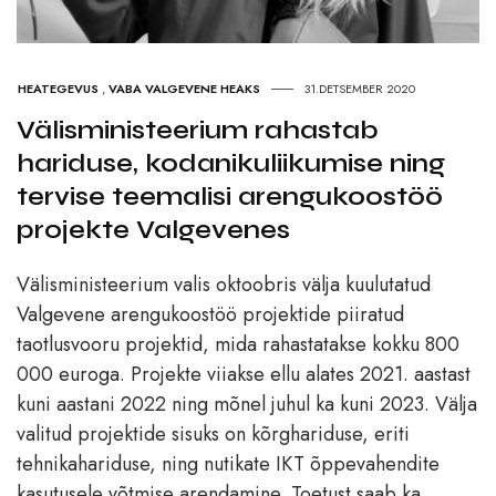
HEATEGEVUS
,
VABA VALGEVENE HEAKS
31.DETSEMBER 2020
Välisministeerium rahastab
hariduse, kodanikuliikumise ning
tervise teemalisi arengukoostöö
projekte Valgevenes
Välisministeerium valis oktoobris välja kuulutatud
Valgevene arengukoostöö projektide piiratud
taotlusvooru projektid, mida rahastatakse kokku 800
000 euroga. Projekte viiakse ellu alates 2021. aastast
kuni aastani 2022 ning mõnel juhul ka kuni 2023. Välja
valitud projektide sisuks on kõrghariduse, eriti
tehnikahariduse, ning nutikate IKT õppevahendite
kasutusele võtmise arendamine. Toetust saab ka