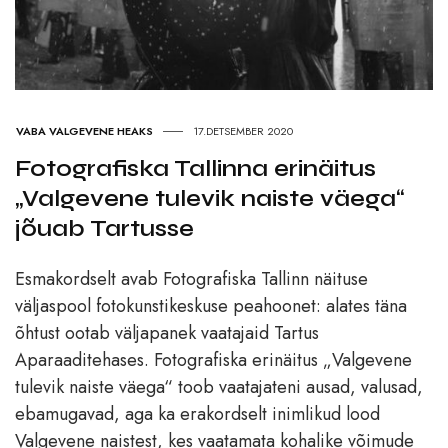
VABA VALGEVENE HEAKS
17.DETSEMBER 2020
Fotografiska Tallinna erinäitus
„Valgevene tulevik naiste väega“
jõuab Tartusse
Esmakordselt avab Fotografiska Tallinn näituse
väljaspool fotokunstikeskuse peahoonet: alates täna
õhtust ootab väljapanek vaatajaid Tartus
Aparaaditehases. Fotografiska erinäitus „Valgevene
tulevik naiste väega“ toob vaatajateni ausad, valusad,
ebamugavad, aga ka erakordselt inimlikud lood
Valgevene naistest, kes vaatamata kohalike võimude