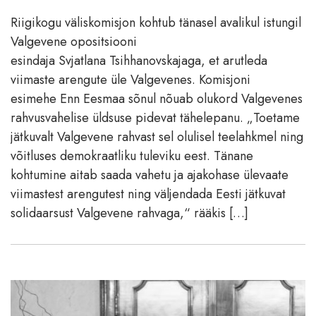
Riigikogu väliskomisjon kohtub tänasel avalikul istungil
Valgevene opositsiooni
esindaja Svjatlana Tsihhanovskajaga, et arutleda
viimaste arengute üle Valgevenes. Komisjoni
esimehe Enn Eesmaa sõnul nõuab olukord Valgevenes
rahvusvahelise üldsuse pidevat tähelepanu. „Toetame
jätkuvalt Valgevene rahvast sel olulisel teelahkmel ning
võitluses demokraatliku tuleviku eest. Tänane
kohtumine aitab saada vahetu ja ajakohase ülevaate
viimastest arengutest ning väljendada Eesti jätkuvat
solidaarsust Valgevene rahvaga,“ rääkis […]