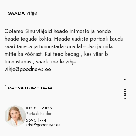
vihje
SAADA
Ootame Sinu vihjeid heade inimeste ja nende
heade tegude kohta. Heade uudiste portaali kaudu
saad tänada ja tunnustada oma lähedasi ja miks
mitte ka võõrast. Kui tead kedagi, kes väärib
tunnustamist, saada meile vihje:
vihje@goodnews.ee
KERI ÜLES
PÄEVATOIMETAJA
KRISTI ZIRK
Portaali haldur
5690 1774
kristi@goodnews.ee