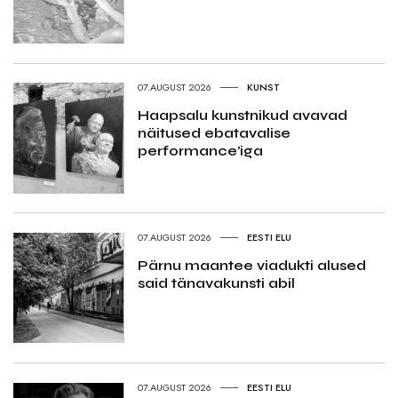
07.AUGUST 2026
KUNST
Haapsalu kunstnikud avavad
näitused ebatavalise
performance’iga
07.AUGUST 2026
EESTI ELU
Pärnu maantee viadukti alused
said tänavakunsti abil
07.AUGUST 2026
EESTI ELU