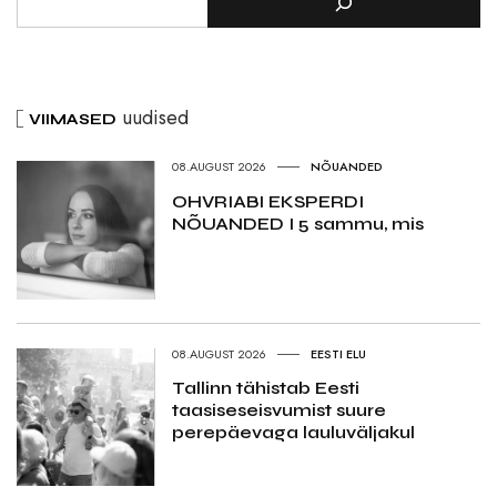
uudised
VIIMASED
08.AUGUST 2026
NÕUANDED
OHVRIABI EKSPERDI
NÕUANDED I 5 sammu, mis
08.AUGUST 2026
EESTI ELU
Tallinn tähistab Eesti
taasiseseisvumist suure
perepäevaga lauluväljakul