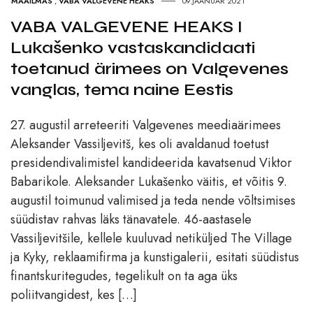
MAAILMAS
,
VABA VALGEVENE HEAKS
09.JAANUAR 2021
VABA VALGEVENE HEAKS I
Lukašenko vastaskandidaati
toetanud ärimees on Valgevenes
vanglas, tema naine Eestis
27. augustil arreteeriti Valgevenes meediaärimees
Aleksander Vassiljevitš, kes oli avaldanud toetust
presidendivalimistel kandideerida kavatsenud Viktor
Babarikole. Aleksander Lukašenko väitis, et võitis 9.
augustil toimunud valimised ja teda nende võltsimises
süüdistav rahvas läks tänavatele. 46-aastasele
Vassiljevitšile, kellele kuuluvad netiküljed The Village
ja Kyky, reklaamifirma ja kunstigalerii, esitati süüdistus
finantskuritegudes, tegelikult on ta aga üks
poliitvangidest, kes […]