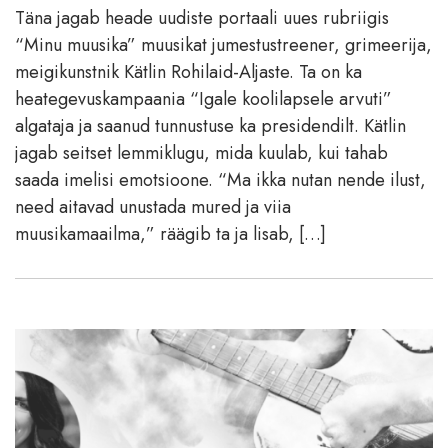
Täna jagab heade uudiste portaali uues rubriigis
“Minu muusika” muusikat jumestustreener, grimeerija,
meigikunstnik Kätlin Rohilaid-Aljaste. Ta on ka
heategevuskampaania “Igale koolilapsele arvuti”
algataja ja saanud tunnustuse ka presidendilt. Kätlin
jagab seitset lemmiklugu, mida kuulab, kui tahab
saada imelisi emotsioone. “Ma ikka nutan nende ilust,
need aitavad unustada mured ja viia
muusikamaailma,” räägib ta ja lisab, […]