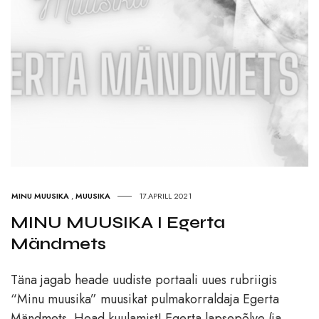
MINU MUUSIKA
,
MUUSIKA
17.APRILL 2021
MINU MUUSIKA I Egerta
Mändmets
Täna jagab heade uudiste portaali uues rubriigis
“Minu muusika” muusikat pulmakorraldaja Egerta
Mändmets. Head kuulamist! Egerta lapsepõlve (ja