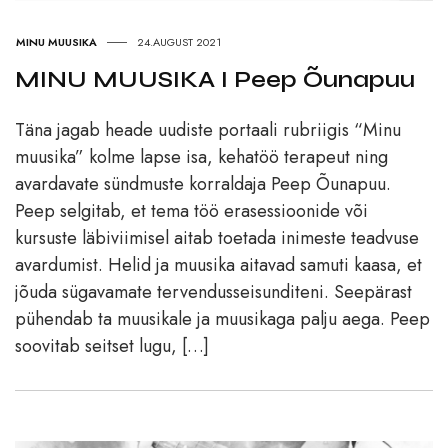
MINU MUUSIKA
24.AUGUST 2021
MINU MUUSIKA I Peep Õunapuu
Täna jagab heade uudiste portaali rubriigis “Minu
muusika” kolme lapse isa, kehatöö terapeut ning
avardavate sündmuste korraldaja Peep Õunapuu.
Peep selgitab, et tema töö erasessioonide või
kursuste läbiviimisel aitab toetada inimeste teadvuse
avardumist. Helid ja muusika aitavad samuti kaasa, et
jõuda sügavamate tervendusseisunditeni. Seepärast
pühendab ta muusikale ja muusikaga palju aega. Peep
soovitab seitset lugu, […]