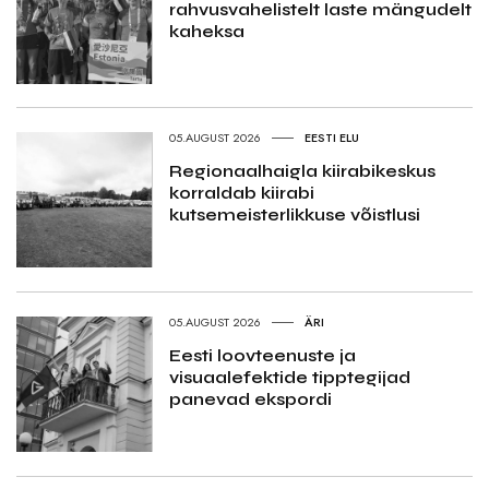
rahvusvahelistelt laste mängudelt
kaheksa
05.AUGUST 2026
EESTI ELU
Regionaalhaigla kiirabikeskus
korraldab kiirabi
kutsemeisterlikkuse võistlusi
05.AUGUST 2026
ÄRI
Eesti loovteenuste ja
visuaalefektide tipptegijad
panevad ekspordi