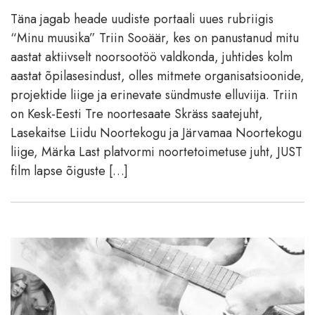
Täna jagab heade uudiste portaali uues rubriigis
“Minu muusika” Triin Sooäär, kes on panustanud mitu
aastat aktiivselt noorsootöö valdkonda, juhtides kolm
aastat õpilasesindust, olles mitmete organisatsioonide,
projektide liige ja erinevate sündmuste elluviija. Triin
on Kesk-Eesti Tre noortesaate Skräss saatejuht,
Lasekaitse Liidu Noortekogu ja Järvamaa Noortekogu
liige, Märka Last platvormi noortetoimetuse juht, JUST
film lapse õiguste […]