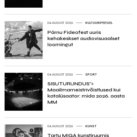
04.AUGUST 2026
KULTUURIPEEGEL
Pärnu Fideofest uuris
kehakeskset audiovisuaalset
loomingut
04.AUGUST 2026
SPORT
SISUTURUNDUS">
Maailmameistrivõistlused kui
katalüsaator: mida 2026. aasta
MM
04.AUGUST 2026
KUNST
Tartu MIGA kunstiruumis