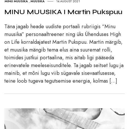
MINU MUUSIKA
,
MUUSIKA
14.AUGUST 2021
MINU MUUSIKA I Martin Pukspuu
Täna jagab heade uudiste portaali rubriigis “Minu
muusika” personaaltreener ning üks Ühenduses High
on Life korraldajatest Martin Pukspuu. Martin märgib,
et muusika mängib tema elus aina suuremat rolli,
toimides justkui portaalina, mis aitab ligi pääseda
erinevatele meeleseisunditele. Ta jagab seitset lugu ja
mainib, et mõni lugu viib sügavale sisevaatlusesse,
teine loob tugeva tegutsemise energia, kolmas […]