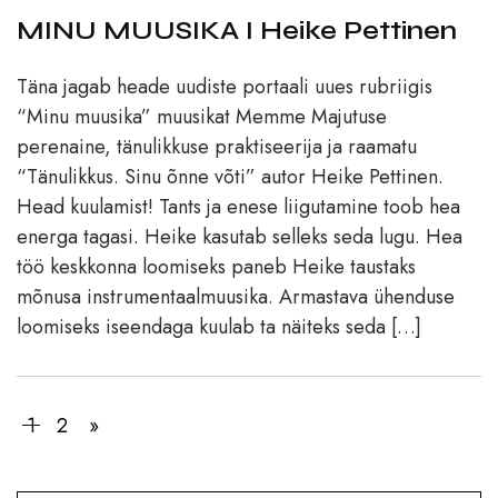
MINU MUUSIKA I Heike Pettinen
Täna jagab heade uudiste portaali uues rubriigis
“Minu muusika” muusikat Memme Majutuse
perenaine, tänulikkuse praktiseerija ja raamatu
“Tänulikkus. Sinu õnne võti” autor Heike Pettinen.
Head kuulamist! Tants ja enese liigutamine toob hea
energa tagasi. Heike kasutab selleks seda lugu. Hea
töö keskkonna loomiseks paneb Heike taustaks
mõnusa instrumentaalmuusika. Armastava ühenduse
loomiseks iseendaga kuulab ta näiteks seda […]
1
2
»