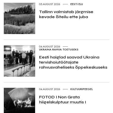
05.AUGUST 2026
EESTI ELU
Tallinn valmistab järgmise
kevade õiteilu ette juba
04.AUGUST 2026
UKRAINA RAHVA TOETUSEKS
Eesti haiglad saavad Ukraina
tervishoiutöötajate
rahvusvaheliseks õppekeskuseks
04.AUGUST 2026
KULTUURIPEEGEL
FOTOD I Non Grata
hiigelskulptuur muutis I