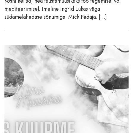
Koshi kellad, hea taustamuusikaks töö tegemisel või
mediteerimisel. Imeline Ingrid Lukas väga
südamelähedase sõnumiga. Mick Pedaja. […]