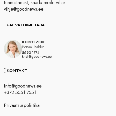
tunnustamist, saada meile vihje:
vihje@goodnews.ee
PÄEVATOIMETAJA
KRISTI ZIRK
Portaali haldur
5690 1774
kristi@goodnews.ee
KONTAKT
info@goodnews.ee
+372 5551 7551
Privaatsuspoliitika