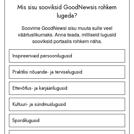
Mis sisu sooviksid GoodNewsis rohkem
lugeda?
Soovime GoodNewsi sisu muuta sulle veel
väärtuslikumaks. Anna teada, milliseid lugusid
sooviksid portaalis rohkem näha.
Inspireerivaid persoonilugusid
Praktilisi nõuande- ja terviselugusid
Ettevõtlus- ja karjäärilugusid
Kultuuri- ja sündmuslugusid
Spordilugusid