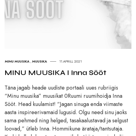
MINU MUUSIKA
,
MUUSIKA
11.APRILL 2021
MINU MUUSIKA I Inna Sööt
Täna jagab heade uudiste portaali uues rubriigis
“Minu muusika” muusikat 0Ruumi ruumihoidja Inna
Sööt. Head kuulamist! “Jagan sinuga enda viimaste
aasta inspireerivamaid lugusid. Olgu need sinu jaoks
sama pehmed ning helged, tasakaalustavad ja selgust
loovad,” ütleb Inna. Hommikune ärataja/tantsutaja.