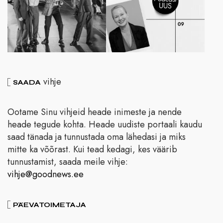
vihje
SAADA
Ootame Sinu vihjeid heade inimeste ja nende
heade tegude kohta. Heade uudiste portaali kaudu
saad tänada ja tunnustada oma lähedasi ja miks
mitte ka võõrast. Kui tead kedagi, kes väärib
tunnustamist, saada meile vihje:
vihje@goodnews.ee
PÄEVATOIMETAJA