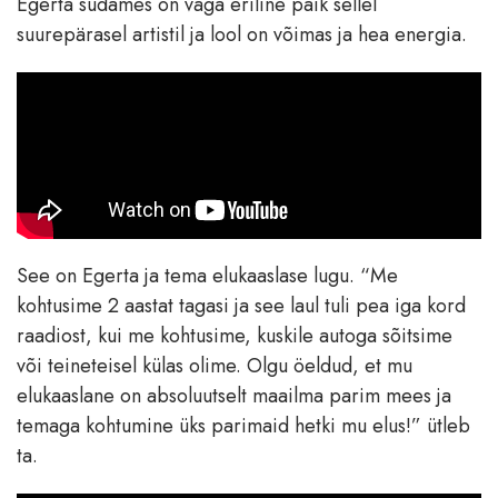
Egerta südames on väga eriline paik sellel
suurepärasel artistil ja lool on võimas ja hea energia.
See on Egerta ja tema elukaaslase lugu. “Me
kohtusime 2 aastat tagasi ja see laul tuli pea iga kord
raadiost, kui me kohtusime, kuskile autoga sõitsime
või teineteisel külas olime. Olgu öeldud, et mu
elukaaslane on absoluutselt maailma parim mees ja
temaga kohtumine üks parimaid hetki mu elus!” ütleb
ta.