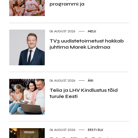
programmi ja
06.AUGUST 2026
MELU
TV3 uudistetoimetust hakkab
juhtima Marek Lindmaa
06.AUGUST 2026
ÄRI
Telia ja LHV Kindlustus tõid
turule Eesti
06.AUGUST 2026
EESTI ELU