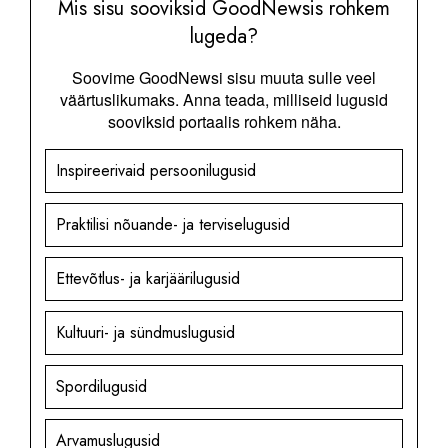
Mis sisu sooviksid GoodNewsis rohkem
lugeda?
Soovime GoodNewsi sisu muuta sulle veel
väärtuslikumaks. Anna teada, milliseid lugusid
sooviksid portaalis rohkem näha.
Inspireerivaid persoonilugusid
Praktilisi nõuande- ja terviselugusid
Ettevõtlus- ja karjäärilugusid
Kultuuri- ja sündmuslugusid
Spordilugusid
Arvamuslugusid