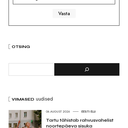
OTSING
uudised
VIIMASED
06.AUGUST 2026
EESTI ELU
Tartu tähistab rahvusvahelist
noortepäeva sisuka