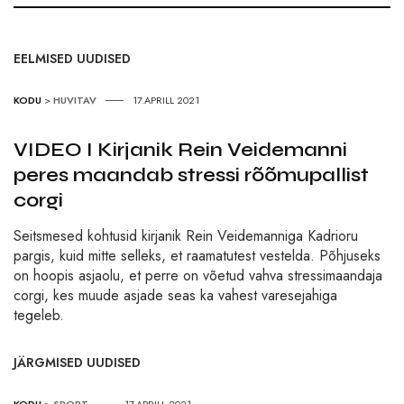
EELMISED UUDISED
KODU
>
HUVITAV
17.APRILL 2021
VIDEO I Kirjanik Rein Veidemanni
peres maandab stressi rõõmupallist
corgi
Seitsmesed kohtusid kirjanik Rein Veidemanniga Kadrioru
pargis, kuid mitte selleks, et raamatutest vestelda. Põhjuseks
on hoopis asjaolu, et perre on võetud vahva stressimaandaja
corgi, kes muude asjade seas ka vahest varesejahiga
tegeleb.
JÄRGMISED UUDISED