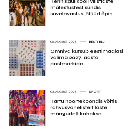
Tehnikaülikooli vilistlaste
mälestustest sündis
suvelavastus „Nüüd õpin
06.AUGUST 2026
EESTI ELU
Omniva kutsub eestimaalasi
valima 2027. aasta
postmarkide
05.AUGUST 2026
SPORT
Tartu noortekoondis võitis
rahvusvahelistelt laste
mängudelt kaheksa