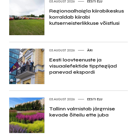
05.AUGUST 2026
EESTI ELU
Regionaalhaigla kiirabikeskus
korraldab kiirabi
kutsemeisterlikkuse võistlusi
05.AUGUST 2026
ÄRI
Eesti loovteenuste ja
visuaalefektide tipptegijad
panevad ekspordi
05.AUGUST 2026
EESTI ELU
Tallinn valmistab järgmise
kevade õiteilu ette juba