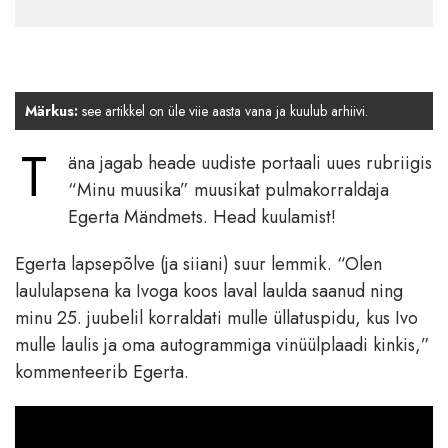
Märkus:
see artikkel on üle viie aasta vana ja kuulub arhiivi.
T
äna jagab heade uudiste portaali uues rubriigis
“Minu muusika” muusikat pulmakorraldaja
Egerta Mändmets. Head kuulamist!
Egerta lapsepõlve (ja siiani) suur lemmik. “Olen
laululapsena ka Ivoga koos laval laulda saanud ning
minu 25. juubelil korraldati mulle üllatuspidu, kus Ivo
mulle laulis ja oma autogrammiga vinüülplaadi kinkis,”
kommenteerib Egerta.