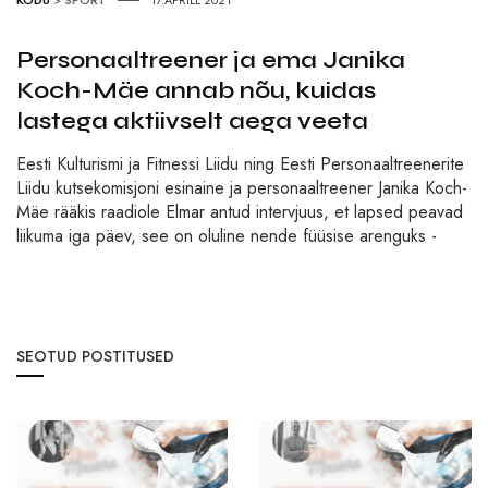
KODU
>
SPORT
17.APRILL 2021
Personaaltreener ja ema Janika
Koch-Mäe annab nõu, kuidas
lastega aktiivselt aega veeta
Eesti Kulturismi ja Fitnessi Liidu ning Eesti Personaaltreenerite
Liidu kutsekomisjoni esinaine ja personaaltreener Janika Koch-
Mäe rääkis raadiole Elmar antud intervjuus, et lapsed peavad
liikuma iga päev, see on oluline nende füüsise arenguks -
SEOTUD POSTITUSED