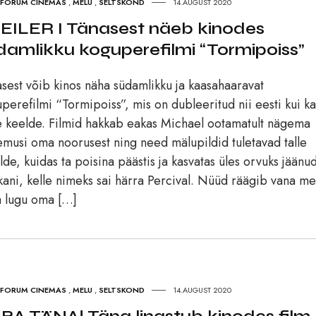
FORUM CINEMAS
,
MELU
,
SELTSKOND
14.AUGUST 2020
EILER I Tänasest näeb kinodes
damlikku koguperefilmi “Tormipoiss”
sest võib kinos näha südamlikku ja kaasahaaravat
perefilmi “Tormipoiss”, mis on dubleeritud nii eesti kui ka
 keelde. Filmid hakkab eakas Michael ootamatult nägema
musi oma noorusest ning need mälupildid tuletavad talle
de, kuidas ta poisina päästis ja kasvatas üles orvuks jäänu
kani, kelle nimeks sai härra Percival. Nüüd räägib vana m
 lugu oma […]
FORUM CINEMAS
,
MELU
,
SELTSKOND
14.AUGUST 2020