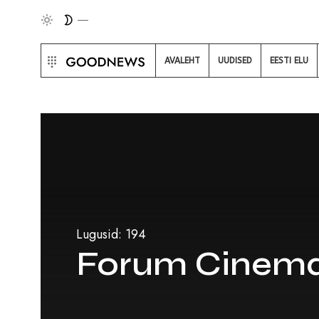
AVALEHT
UUDISED
EESTI ELU
Lugusid: 194
Forum Cinem