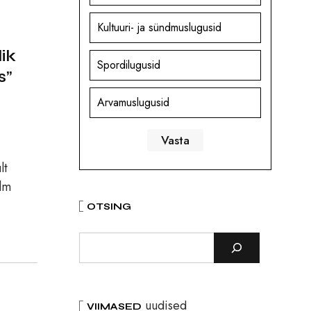
Kultuuri- ja sündmuslugusid
ik
Spordilugusid
s”
Arvamuslugusid
lt
ilm
OTSING
uudised
VIIMASED