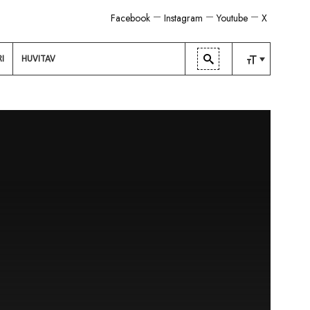
Facebook
Instagram
Youtube
X
RI
HUVITAV
TAVALINE
KESKMINE
SUUR