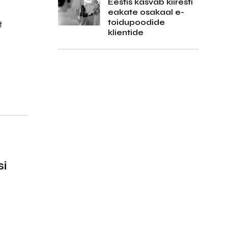
Eestis kasvab kiiresti
eakate osakaal e-
toidupoodide
t
klientide
i