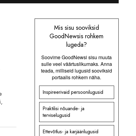
Mis sisu sooviksid
GoodNewsis rohkem
lugeda?
Soovime GoodNewsi sisu muuta
sulle veel väärtuslikumaks. Anna
b
teada, milliseid lugusid sooviksid
portaalis rohkem näha.
Inspireerivaid persoonilugusid
e
i,
Praktilisi nõuande- ja
terviselugusid
Ettevõtlus- ja karjäärilugusid