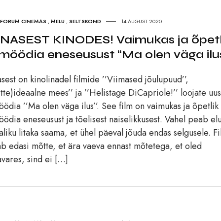
FORUM CINEMAS
,
MELU
,
SELTSKOND
14.AUGUST 2020
NASEST KINODES! Vaimukas ja õpetl
möödia eneseusust “Ma olen väga ilu
sest on kinolinadel filmide ’’Viimased jõulupuud’’,
itte)ideaalne mees’’ ja ’’Helistage DiCapriole!’’ loojate uus
ödia ’’Ma olen väga ilus’’. See film on vaimukas ja õpetlik
ödia eneseusust ja tõelisest naiselikkusest. Vahel peab elu
aliku litaka saama, et ühel päeval jõuda endas selgusele. F
b edasi mõtte, et ära vaeva ennast mõtetega, et oled
vares, sind ei […]