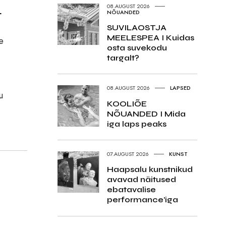
08.AUGUST 2026
t
NÕUANDED
SUVILAOSTJA
MEELESPEA I Kuidas
e
osta suvekodu
targalt?
08.AUGUST 2026
LAPSED
u
KOOLIÕE
NÕUANDED I Mida
iga laps peaks
07.AUGUST 2026
KUNST
Haapsalu kunstnikud
avavad näitused
ebatavalise
performance’iga