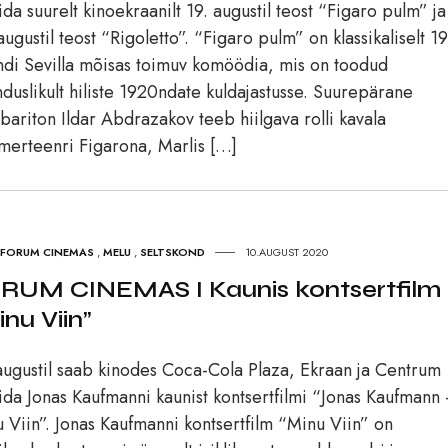
ida suurelt kinoekraanilt 19. augustil teost “Figaro pulm” ja
augustil teost “Rigoletto”. “Figaro pulm” on klassikaliselt 19
ndi Sevilla mõisas toimuv komöödia, mis on toodud
duslikult hiliste 1920ndate kuldajastusse. Suurepärane
bariton Ildar Abdrazakov teeb hiilgava rolli kavala
erteenri Figarona, Marlis […]
FORUM CINEMAS
,
MELU
,
SELTSKOND
10.AUGUST 2020
RUM CINEMAS I Kaunis kontsertfilm
inu Viin”
augustil saab kinodes Coca-Cola Plaza, Ekraan ja Centrum
ida Jonas Kaufmanni kaunist kontsertfilmi “Jonas Kaufmann
 Viin”. Jonas Kaufmanni kontsertfilm “Minu Viin” on