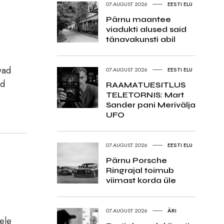
07.AUGUST 2026
EESTI ELU
Pärnu maantee
viadukti alused said
tänavakunsti abil
vad
07.AUGUST 2026
EESTI ELU
ud
RAAMATUESITLUS
TELETORNIS: Mart
Sander pani Merivälja
UFO
07.AUGUST 2026
EESTI ELU
Pärnu Porsche
Ringrajal toimub
viimast korda üle
07.AUGUST 2026
ÄRI
ele