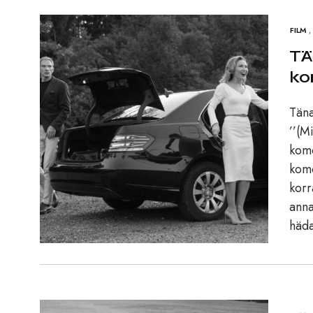
FILM
,
TÄ
ko
Täna
’’(M
komö
komö
korr
anna
häda