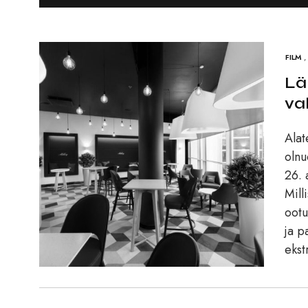
FILM
,
Lä
va
Alat
olnu
26. 
Mill
ootu
ja p
ekst