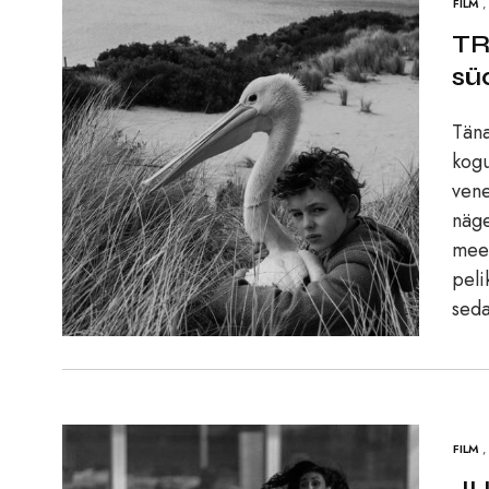
FILM
,
TR
sü
Täna
kogu
vene
näge
meel
peli
seda
FILM
,