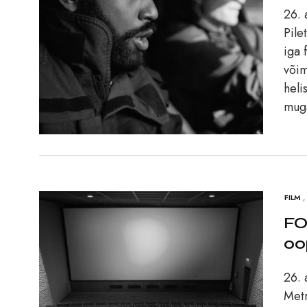
26. 
Pile
iga 
võim
heli
muga
FILM
,
FO
oo
26. 
Metr