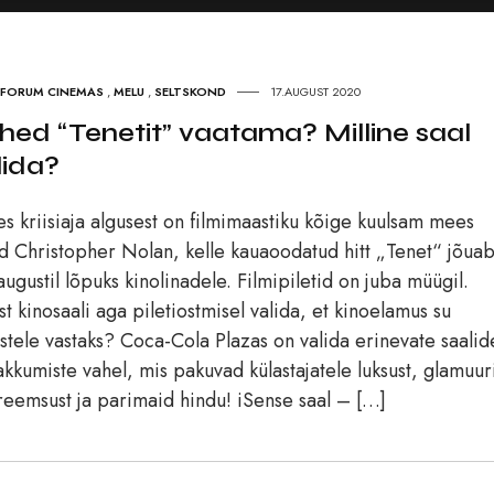
FORUM CINEMAS
,
MELU
,
SELTSKOND
17.AUGUST 2020
hed “Tenetit” vaatama? Milline saal
lida?
es kriisiaja algusest on filmimaastiku kõige kuulsam mees
d Christopher Nolan, kelle kauaoodatud hitt „Tenet“ jõua
augustil lõpuks kinolinadele. Filmipiletid on juba müügil.
ist kinosaali aga piletiostmisel valida, et kinoelamus su
stele vastaks? Coca-Cola Plazas on valida erinevate saalid
akkumiste vahel, mis pakuvad külastajatele luksust, glamuur
reemsust ja parimaid hindu! iSense saal – […]