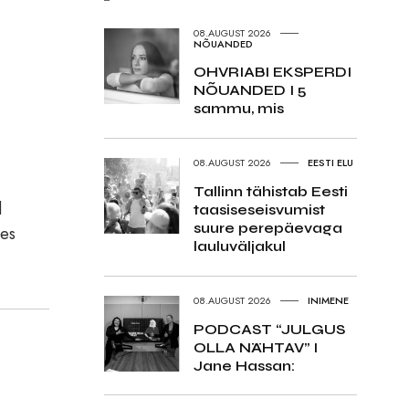
08.AUGUST 2026
NÕUANDED
OHVRIABI EKSPERDI
NÕUANDED I 5
sammu, mis
08.AUGUST 2026
EESTI ELU
Tallinn tähistab Eesti
d
taasiseseisvumist
suure perepäevaga
ees
lauluväljakul
08.AUGUST 2026
INIMENE
PODCAST “JULGUS
OLLA NÄHTAV” I
Jane Hassan: