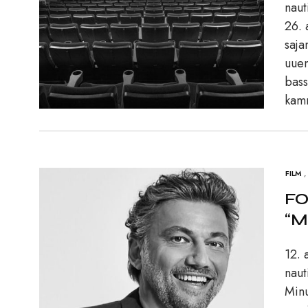
naut
26. 
saja
uuen
bass
kamm
FILM
,
FO
“M
12. 
naut
Minu