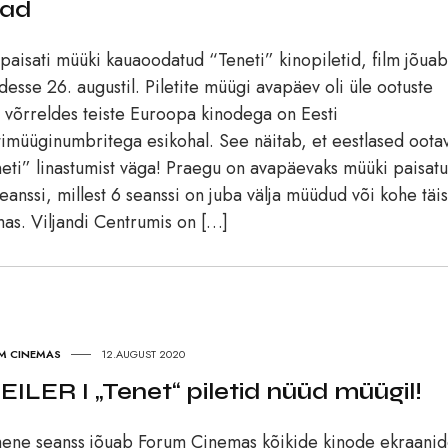
iad
 paisati müüki kauaoodatud “Teneti” kinopiletid, film jõuab
desse 26. augustil. Piletite müügi avapäev oli üle ootuste
 võrreldes teiste Euroopa kinodega on Eesti
timüüginumbritega esikohal. See näitab, et eestlased oota
eti” linastumist väga! Praegu on avapäevaks müüki paisat
eanssi, millest 6 seanssi on juba välja müüdud või kohe täis
as. Viljandi Centrumis on […]
M CINEMAS
12.AUGUST 2020
EILER I „Tenet“ piletid nüüd müügil!
ene seanss jõuab Forum Cinemas kõikide kinode ekraanid