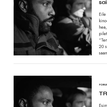
sa
Eile
kino
hea,
pile
“Ten
20 s
saam
FORU
TR
Esim