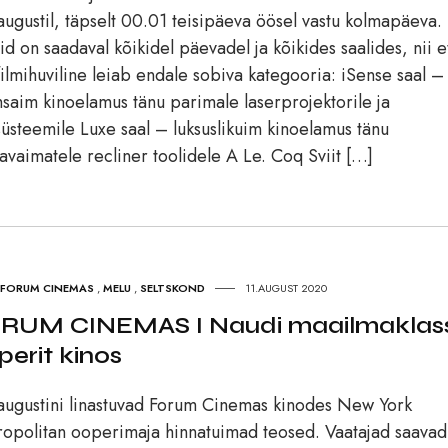
augustil, täpselt 00.01 teisipäeva öösel vastu kolmapäeva.
tid on saadaval kõikidel päevadel ja kõikides saalides, nii e
filmihuviline leiab endale sobiva kategooria: iSense saal –
saim kinoelamus tänu parimale laserprojektorile ja
süsteemile Luxe saal – luksuslikuim kinoelamus tänu
vaimatele recliner toolidele A Le. Coq Sviit […]
FORUM CINEMAS
,
MELU
,
SELTSKOND
11.AUGUST 2020
RUM CINEMAS I Naudi maailmaklass
perit kinos
augustini linastuvad Forum Cinemas kinodes New York
opolitan ooperimaja hinnatuimad teosed. Vaatajad saavad