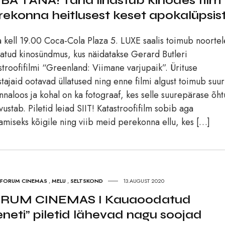
BA TÄNA! Täna linastub kinodes film
rekonna heitlusest keset apokalüpsis
 kell 19.00 Coca-Cola Plaza 5. LUXE saalis toimub noortel
atud kinosündmus, kus näidatakse Gerard Butleri
stroofifilmi “Greenland: Viimane varjupaik”. Ürituse
stajaid ootavad üllatused ning enne filmi algust toimub suur
nnaloos ja kohal on ka fotograaf, kes selle suurepärase õht
vustab. Piletid leiad SIIT! Katastroofifilm sobib aga
amiseks kõigile ning viib meid perekonna ellu, kes […]
FORUM CINEMAS
,
MELU
,
SELTSKOND
13.AUGUST 2020
RUM CINEMAS I Kauaoodatud
eneti” piletid lähevad nagu soojad