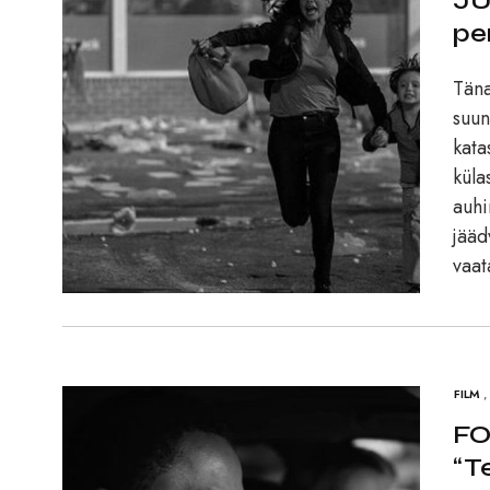
JU
pe
Täna
suun
kata
küla
auhi
jääd
vaat
FILM
,
FO
“T