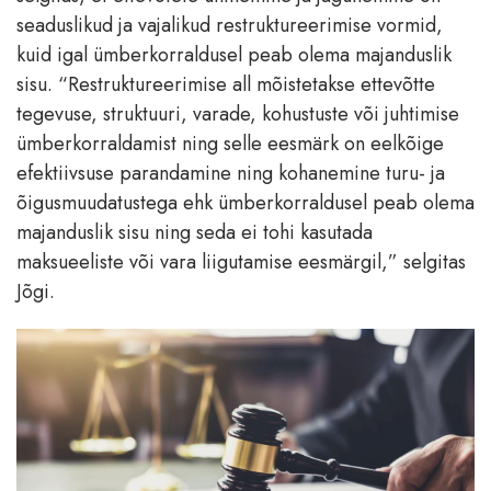
seaduslikud ja vajalikud restruktureerimise vormid,
kuid igal ümberkorraldusel peab olema majanduslik
sisu. “Restruktureerimise all mõistetakse ettevõtte
tegevuse, struktuuri, varade, kohustuste või juhtimise
ümberkorraldamist ning selle eesmärk on eelkõige
efektiivsuse parandamine ning kohanemine turu- ja
õigusmuudatustega ehk ümberkorraldusel peab olema
majanduslik sisu ning seda ei tohi kasutada
maksueeliste või vara liigutamise eesmärgil,” selgitas
Jõgi.