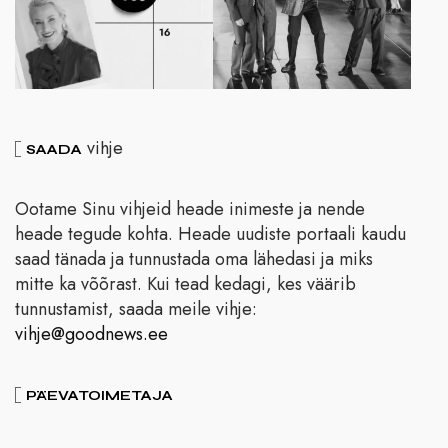
vihje
SAADA
Ootame Sinu vihjeid heade inimeste ja nende
heade tegude kohta. Heade uudiste portaali kaudu
saad tänada ja tunnustada oma lähedasi ja miks
mitte ka võõrast. Kui tead kedagi, kes väärib
tunnustamist, saada meile vihje:
vihje@goodnews.ee
PÄEVATOIMETAJA