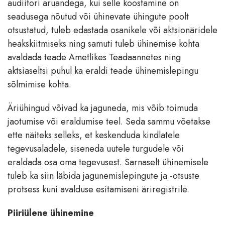
audiitori aruandega, kui selle koostamine on
seadusega nõutud või ühinevate ühingute poolt
otsustatud, tuleb edastada osanikele või aktsionäridele
heakskiitmiseks ning samuti tuleb ühinemise kohta
avaldada teade Ametlikes Teadaannetes ning
aktsiaseltsi puhul ka eraldi teade ühinemislepingu
sõlmimise kohta.
Äriühingud võivad ka jaguneda, mis võib toimuda
jaotumise või eraldumise teel. Seda sammu võetakse
ette näiteks selleks, et keskenduda kindlatele
tegevusaladele, siseneda uutele turgudele või
eraldada osa oma tegevusest. Sarnaselt ühinemisele
tuleb ka siin läbida jagunemislepingute ja -otsuste
protsess kuni avalduse esitamiseni äriregistrile.
Piiriülene ühinemine