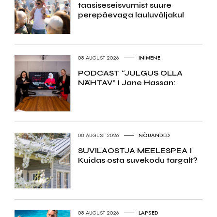
taasiseseisvumist suure
perepäevaga lauluväljakul
08.AUGUST 2026
INIMENE
PODCAST “JULGUS OLLA
NÄHTAV” I Jane Hassan:
08.AUGUST 2026
NÕUANDED
SUVILAOSTJA MEELESPEA I
Kuidas osta suvekodu targalt?
08.AUGUST 2026
LAPSED