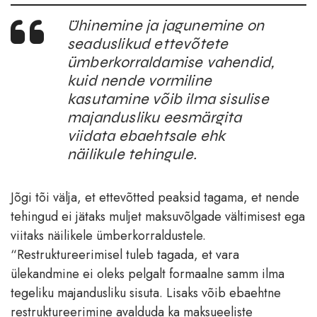
Ühinemine ja jagunemine on
seaduslikud ettevõtete
ümberkorraldamise vahendid,
kuid nende vormiline
kasutamine võib ilma sisulise
majandusliku eesmärgita
viidata ebaehtsale ehk
näilikule tehingule.
Jõgi tõi välja, et ettevõtted peaksid tagama, et nende
tehingud ei jätaks muljet maksuvõlgade vältimisest ega
viitaks näilikele ümberkorraldustele.
“Restruktureerimisel tuleb tagada, et vara
ülekandmine ei oleks pelgalt formaalne samm ilma
tegeliku majandusliku sisuta. Lisaks võib ebaehtne
restruktureerimine avalduda ka maksueeliste