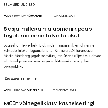
EELMISED UUDISED
KODU
>
HUVITAV
NÕUANDED
11.OKTOOBER 2025
8 asja, millega majaomanik peab
tegelema enne talve tulekut
Sügisel on terve hulk töid, mida majaomanik ei tohi enne
külmade tulekut tegemata jätta. Kinnisvara24 turundusjuht
Martin Matsberg jagab soovitusi, mis ühest küljest muudavad
elu talvel ja eesootaval kevadel lihtsamaks, kuid pikas
perspektiivis
JÄRGMISED UUDISED
KODU
>
HUVITAV
OLE TEADLIK
11.OKTOOBER 2025
Müüt või tegelikkus: kas teise ringi