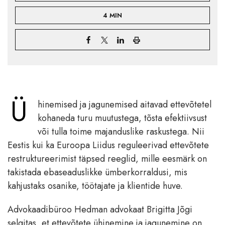
4 MIN
Ü
hinemised ja jagunemised aitavad ettevõtetel
kohaneda turu muutustega, tõsta efektiivsust
või tulla toime majanduslike raskustega. Nii
Eestis kui ka Euroopa Liidus reguleerivad ettevõtete
restruktureerimist täpsed reeglid, mille eesmärk on
takistada ebaseaduslikke ümberkorraldusi, mis
kahjustaks osanike, töötajate ja klientide huve.
Advokaadibüroo Hedman advokaat Brigitta Jõgi
selgitas, et ettevõtete ühinemine ja jagunemine on