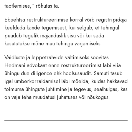
taotlemises,” rõhutas ta.
Ebaehtsa restruktureerimise korral võib registripidaja
keelduda kande tegemisest, kui selgub, et tehingul
puudub tegelik majanduslik sisu või kui seda
kasutatakse mõne muu tehingu varjamiseks.
Vaidluste ja leppetrahvide vältimiseks soovitas
Hedmani advokaat enne restruktureerimist läbi viia
ühingu due diligence ehk hoolsusaudit. Samuti tasub
igal ümberkorraldamisel läbi mõelda, kuidas hakkavad
toimuma ühingute juhtimine ja tegevus, sealhulgas, kas
on vaja teha muudatusi juhatuses või nõukogus.