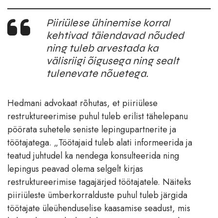
Piiriülese ühinemise korral
kehtivad täiendavad nõuded
ning tuleb arvestada ka
välisriigi õigusega ning sealt
tulenevate nõuetega.
Hedmani advokaat rõhutas, et piiriülese
restruktureerimise puhul tuleb erilist tähelepanu
pöörata suhetele seniste lepingupartnerite ja
töötajatega. „Töötajaid tuleb alati informeerida ja
teatud juhtudel ka nendega konsulteerida ning
lepingus peavad olema selgelt kirjas
restruktureerimise tagajärjed töötajatele. Näiteks
piiriüleste ümberkorralduste puhul tuleb järgida
töötajate üleühenduselise kaasamise seadust, mis