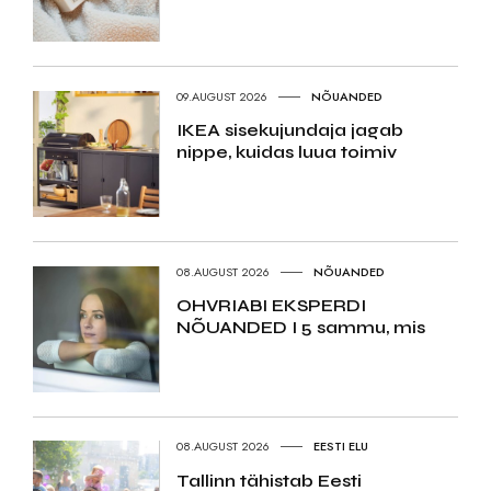
09.AUGUST 2026
NÕUANDED
IKEA sisekujundaja jagab
nippe, kuidas luua toimiv
08.AUGUST 2026
NÕUANDED
OHVRIABI EKSPERDI
NÕUANDED I 5 sammu, mis
08.AUGUST 2026
EESTI ELU
Tallinn tähistab Eesti