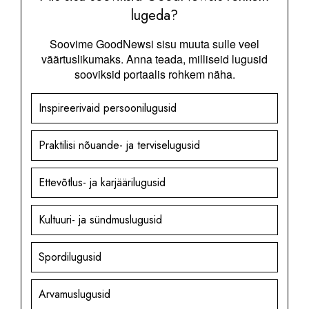
lugeda?
Soovime GoodNewsi sisu muuta sulle veel
väärtuslikumaks. Anna teada, milliseid lugusid
sooviksid portaalis rohkem näha.
Inspireerivaid persoonilugusid
Praktilisi nõuande- ja terviselugusid
Ettevõtlus- ja karjäärilugusid
Kultuuri- ja sündmuslugusid
Spordilugusid
Arvamuslugusid