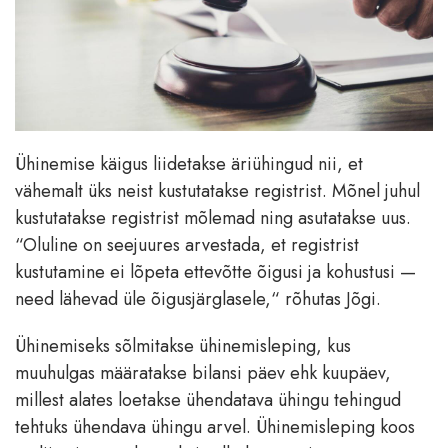
Ühinemise käigus liidetakse äriühingud nii, et
vähemalt üks neist kustutatakse registrist. Mõnel juhul
kustutatakse registrist mõlemad ning asutatakse uus.
“Oluline on seejuures arvestada, et registrist
kustutamine ei lõpeta ettevõtte õigusi ja kohustusi —
need lähevad üle õigusjärglasele,“ rõhutas Jõgi.
Ühinemiseks sõlmitakse ühinemisleping, kus
muuhulgas määratakse bilansi päev ehk kuupäev,
millest alates loetakse ühendatava ühingu tehingud
tehtuks ühendava ühingu arvel. Ühinemisleping koos