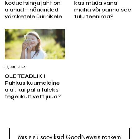
koduotsingu jaht on
kas müüa vana
alanud – nõuanded
maha või panna see
värsketele üürnikele
tulu teenima?
31.JUULI 2026
OLE TEADLIK I
Puhkus kuumalaine
ajal: kui palju tuleks
tegelikult vett juua?
Mis sisu sooviksid GoodNewsis rohkem