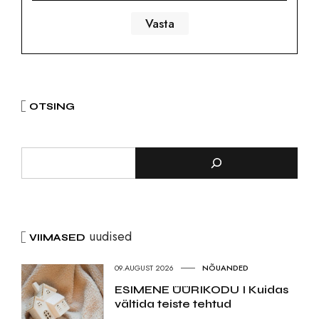
OTSING
uudised
VIIMASED
09.AUGUST 2026
NÕUANDED
ESIMENE ÜÜRIKODU I Kuidas
vältida teiste tehtud