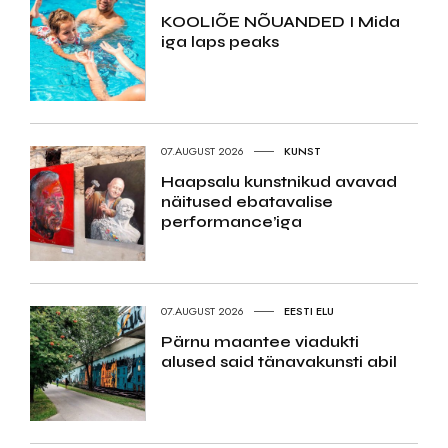
KOOLIÕE NÕUANDED I Mida
iga laps peaks
07.AUGUST 2026
KUNST
Haapsalu kunstnikud avavad
näitused ebatavalise
performance’iga
07.AUGUST 2026
EESTI ELU
Pärnu maantee viadukti
alused said tänavakunsti abil