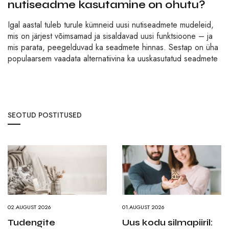
nutiseadme kasutamine on ohutu?
Igal aastal tuleb turule kümneid uusi nutiseadmete mudeleid,
mis on järjest võimsamad ja sisaldavad uusi funktsioone – ja
mis parata, peegelduvad ka seadmete hinnas. Sestap on üha
populaarsem vaadata alternatiivina ka uuskasutatud seadmete
SEOTUD POSTITUSED
02.AUGUST 2026
01.AUGUST 2026
Tudengite
Uus kodu silmapiiril: