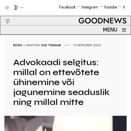
Facebook
Instagram
Youtube
X
≡
MENU
KODU
>
HUVITAV
OLE TEADLIK
11.OKTOOBER 2025
Advokaadi selgitus:
millal on ettevõtete
ühinemine või
jagunemine seaduslik
ning millal mitte