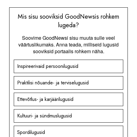
Mis sisu sooviksid GoodNewsis rohkem
lugeda?
Soovime GoodNewsi sisu muuta sulle veel
väärtuslikumaks. Anna teada, milliseid lugusid
sooviksid portaalis rohkem näha.
Inspireerivaid persoonilugusid
Praktilisi nõuande- ja terviselugusid
Ettevõtlus- ja karjäärilugusid
Kultuuri- ja sündmuslugusid
Spordilugusid