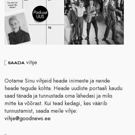
vihje
SAADA
Ootame Sinu vihjeid heade inimeste ja nende
heade tegude kohta. Heade uudiste portaali kaudu
saad tänada ja tunnustada oma lähedasi ja miks
mitte ka võõrast. Kui tead kedagi, kes väärib
tunnustamist, saada meile vihje:
vihje@goodnews.ee