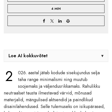
4 MIN
Loe AI kokkuvõtet
▾
2
026. aastal jätab kodude sisekujundus selja
taha range minimalismi ning muutub
soojemaks ja väljendusrikkamaks. Rahulikku
neutraalset tausta ilmestavad värvid, mõnusad
materjalid, mängulised aktsendid ja paindlikud
disainilahendused. Selle tulemuseks on isikupärased,