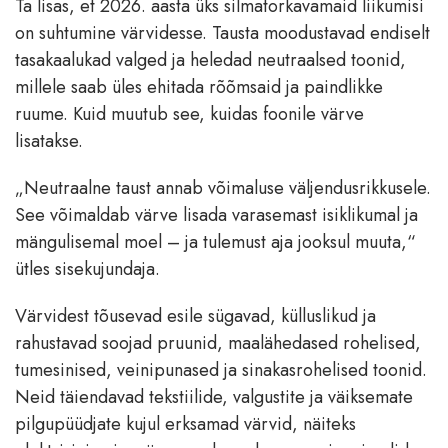
Ta lisas, et 2026. aasta üks silmatorkavamaid liikumisi
on suhtumine värvidesse. Tausta moodustavad endiselt
tasakaalukad valged ja heledad neutraalsed toonid,
millele saab üles ehitada rõõmsaid ja paindlikke
ruume. Kuid muutub see, kuidas foonile värve
lisatakse.
„Neutraalne taust annab võimaluse väljendusrikkusele.
See võimaldab värve lisada varasemast isiklikumal ja
mängulisemal moel – ja tulemust aja jooksul muuta,“
ütles sisekujundaja.
Värvidest tõusevad esile sügavad, külluslikud ja
rahustavad soojad pruunid, maalähedased rohelised,
tumesinised, veinipunased ja sinakasrohelised toonid.
Neid täiendavad tekstiilide, valgustite ja väiksemate
pilgupüüdjate kujul erksamad värvid, näiteks