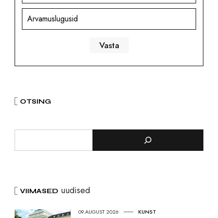
Arvamuslugusid
OTSING
uudised
VIIMASED
09.AUGUST 2026
KUNST