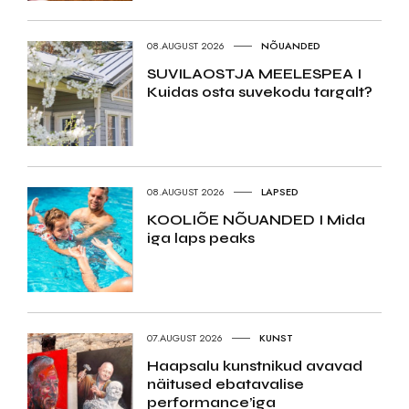
08.AUGUST 2026
NÕUANDED
SUVILAOSTJA MEELESPEA I
Kuidas osta suvekodu targalt?
08.AUGUST 2026
LAPSED
KOOLIÕE NÕUANDED I Mida
iga laps peaks
07.AUGUST 2026
KUNST
Haapsalu kunstnikud avavad
näitused ebatavalise
performance’iga