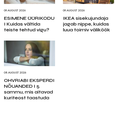
09.AUGUST 2026
09.AUGUST 2026
ESIMENE ÜÜRIKODU
IKEA sisekujundaja
I Kuidas vältida
jagab nippe, kuidas
teiste tehtud vigu?
luua toimiv väliköök
08.AUGUST 2026
OHVRIABI EKSPERDI
NÕUANDED I 5
sammu, mis aitavad
kuriteost taastuda