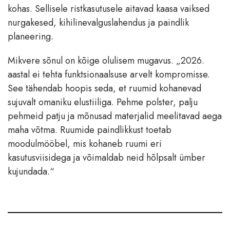
kohas. Sellisele ristkasutusele aitavad kaasa vaiksed
nurgakesed, kihilinevalguslahendus ja paindlik
planeering.
Mikvere sõnul on kõige olulisem mugavus. „2026.
aastal ei tehta funktsionaalsuse arvelt kompromisse.
See tähendab hoopis seda, et ruumid kohanevad
sujuvalt omaniku elustiiliga. Pehme polster, palju
pehmeid patju ja mõnusad materjalid meelitavad aega
maha võtma. Ruumide paindlikkust toetab
moodulmööbel, mis kohaneb ruumi eri
kasutusviisidega ja võimaldab neid hõlpsalt ümber
kujundada.“