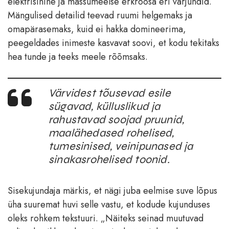
elektrisinine ja mässumeelse erkroosa eri varjundid.
Mängulised detailid teevad ruumi helgemaks ja
omapärasemaks, kuid ei hakka domineerima,
peegeldades inimeste kasvavat soovi, et kodu tekitaks
hea tunde ja teeks meele rõõmsaks.
Värvidest tõusevad esile
sügavad, külluslikud ja
rahustavad soojad pruunid,
maalähedased rohelised,
tumesinised, veinipunased ja
sinakasrohelised toonid.
Sisekujundaja märkis, et nägi juba eelmise suve lõpus
üha suuremat huvi selle vastu, et kodude kujunduses
oleks rohkem tekstuuri. „Näiteks seinad muutuvad