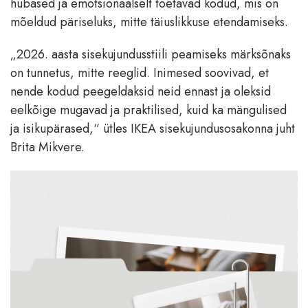
hubased ja emotsionaalselt toetavad kodud, mis on
mõeldud päriseluks, mitte täiuslikkuse etendamiseks.
„2026. aasta sisekujundusstiili peamiseks märksõnaks
on tunnetus, mitte reeglid. Inimesed soovivad, et
nende kodud peegeldaksid neid ennast ja oleksid
eelkõige mugavad ja praktilised, kuid ka mängulised
ja isikupärased,“ ütles IKEA sisekujundusosakonna juht
Brita Mikvere.