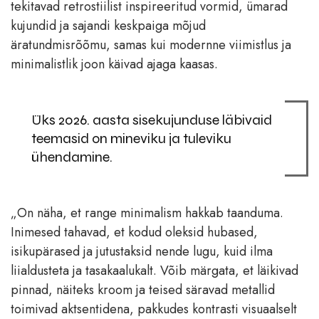
tekitavad retrostiilist inspireeritud vormid, ümarad
kujundid ja sajandi keskpaiga mõjud
äratundmisrõõmu, samas kui modernne viimistlus ja
minimalistlik joon käivad ajaga kaasas.
Üks 2026. aasta sisekujunduse läbivaid
teemasid on mineviku ja tuleviku
ühendamine.
„On näha, et range minimalism hakkab taanduma.
Inimesed tahavad, et kodud oleksid hubased,
isikupärased ja jutustaksid nende lugu, kuid ilma
liialdusteta ja tasakaalukalt. Võib märgata, et läikivad
pinnad, näiteks kroom ja teised säravad metallid
toimivad aktsentidena, pakkudes kontrasti visuaalselt