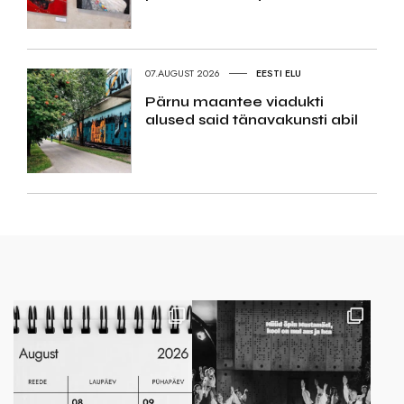
07.AUGUST 2026
EESTI ELU
Pärnu maantee viadukti
alused said tänavakunsti abil