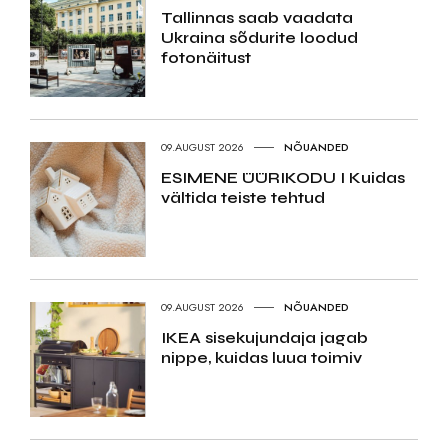
Tallinnas saab vaadata
Ukraina sõdurite loodud
fotonäitust
09.AUGUST 2026
NÕUANDED
ESIMENE ÜÜRIKODU I Kuidas
vältida teiste tehtud
09.AUGUST 2026
NÕUANDED
IKEA sisekujundaja jagab
nippe, kuidas luua toimiv