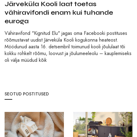
Järveküla Kooli laat toetas
vähiravifondi enam kui tuhande
euroga
Vähiravifond "Kignitud Elu" jagas oma Facebooki postituses
rõõmustavat uudist Järveküla Kooli kogukonna heateost.
Möödunud aasta 16. detsembril toimunud kooli jõululaat tõi
kokku rohkelt rõõmu, loovust ja jõulumeeleolu – kauplemiseks
oli välja müüdud kõik
SEOTUD POSTITUSED