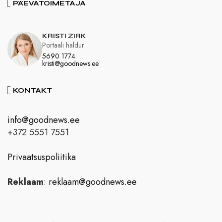
PÄEVATOIMETAJA
KRISTI ZIRK
Portaali haldur
5690 1774
kristi@goodnews.ee
KONTAKT
info@goodnews.ee
+372 5551 7551
Privaatsuspoliitika
Reklaam
:
reklaam@goodnews.ee