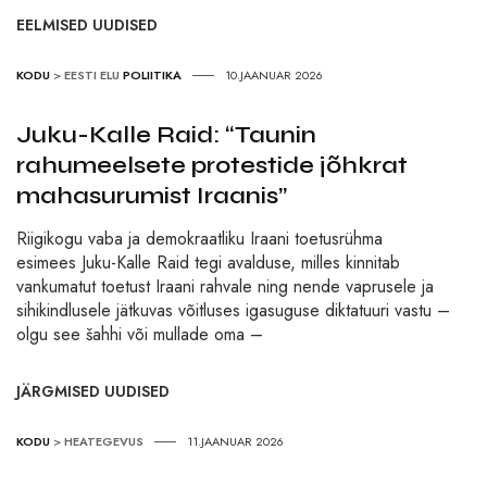
EELMISED UUDISED
KODU
>
EESTI ELU
POLIITIKA
10.JAANUAR 2026
Juku-Kalle Raid: “Taunin
rahumeelsete protestide jõhkrat
mahasurumist Iraanis”
Riigikogu vaba ja demokraatliku Iraani toetusrühma
esimees Juku-Kalle Raid tegi avalduse, milles kinnitab
vankumatut toetust Iraani rahvale ning nende vaprusele ja
sihikindlusele jätkuvas võitluses igasuguse diktatuuri vastu –
olgu see šahhi või mullade oma –
JÄRGMISED UUDISED
KODU
>
HEATEGEVUS
11.JAANUAR 2026