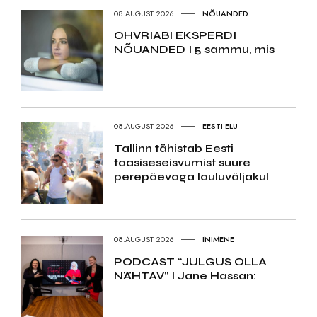
08.AUGUST 2026
NÕUANDED
OHVRIABI EKSPERDI
NÕUANDED I 5 sammu, mis
08.AUGUST 2026
EESTI ELU
Tallinn tähistab Eesti
taasiseseisvumist suure
perepäevaga lauluväljakul
08.AUGUST 2026
INIMENE
PODCAST “JULGUS OLLA
NÄHTAV” I Jane Hassan: