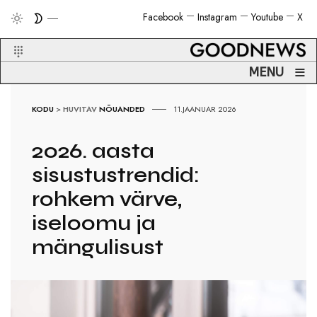
Facebook
Instagram
Youtube
X
≡
MENU
KODU
>
HUVITAV
NÕUANDED
11.JAANUAR 2026
2026. aasta
sisustustrendid:
rohkem värve,
iseloomu ja
mängulisust