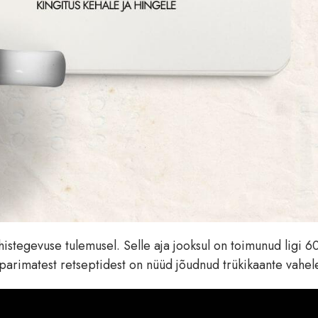
stegevuse tulemusel. Selle aja jooksul on toimunud ligi 6
ik parimatest retseptidest on nüüd jõudnud trükikaante vahel