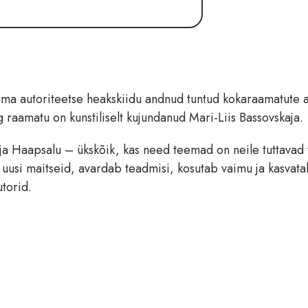
 oma autoriteetse heakskiidu andnud tuntud kokaraamatute 
 raamatu on kunstiliselt kujundanud Mari-Liis Bassovskaja.
 ja Haapsalu – ükskõik, kas need teemad on neile tuttavad 
uusi maitseid, avardab teadmisi, kosutab vaimu ja kasvata
torid.