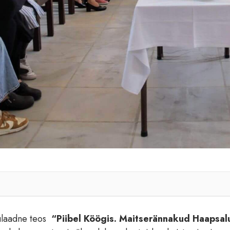
inulaadne teos
“Piibel Köögis. Maitserännakud Haapsal