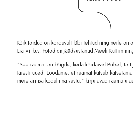
Kõik toidud on korduvalt läbi tehtud ning neile on
Lia Virkus. Fotod on jäädvustanud Meeli Küttim ning
“See raamat on kõigile, keda köidavad Piibel, toit
täiesti uued. Loodame, et raamat kutsub katsetama 
meie armsa kodulinna vastu,“ kirjutavad raamatu au