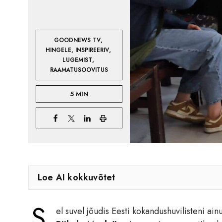
,
GOODNEWS TV
,
,
HINGELE
INSPIREERIV
,
LUGEMIST
RAAMATUSOOVITUS
5 MIN
Loe AI kokkuvõtet
S
el suvel jõudis Eesti kokandushuvilisteni a