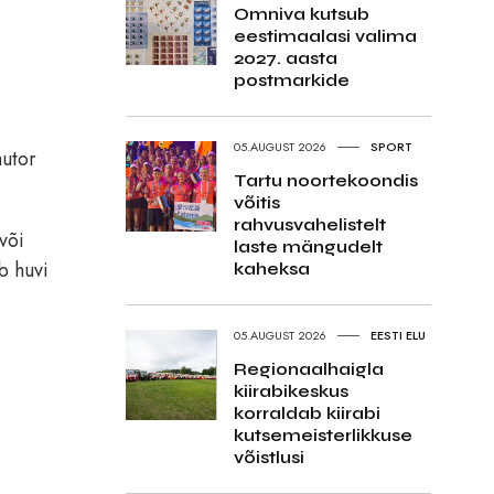
Omniva kutsub
eestimaalasi valima
2027. aasta
postmarkide
05.AUGUST 2026
SPORT
autor
Tartu noortekoondis
võitis
rahvusvahelistelt
või
laste mängudelt
b huvi
kaheksa
05.AUGUST 2026
EESTI ELU
Regionaalhaigla
kiirabikeskus
korraldab kiirabi
kutsemeisterlikkuse
võistlusi