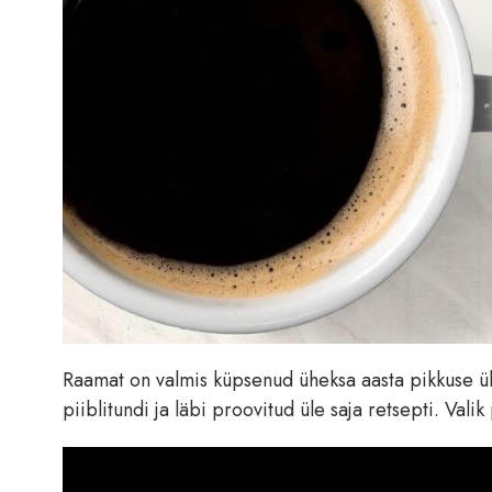
Raamat on valmis küpsenud üheksa aasta pikkuse ühi
piiblitundi ja läbi proovitud üle saja retsepti. Val