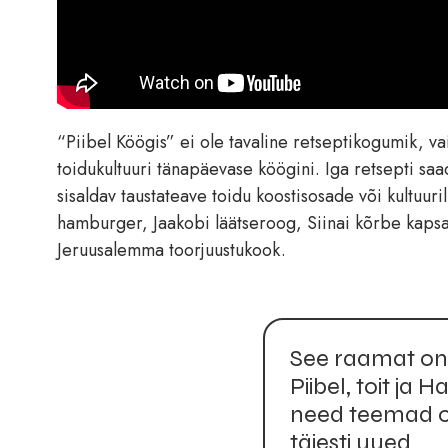
“Piibel Köögis” ei ole tavaline retseptikogumik, va
toidukultuuri tänapäevase köögini. Iga retsepti saa
sisaldav taustateave toidu koostisosade või kultuur
hamburger, Jaakobi läätseroog, Siinai kõrbe kapsa
Jeruusalemma toorjuustukook.
See raamat on 
Piibel, toit ja 
need teemad on
täiesti uued.