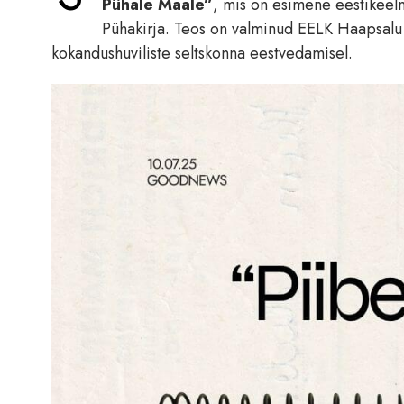
Pühale Maale”
, mis on esimene eestikeel
Pühakirja. Teos on valminud EELK Haapsalu 
kokandushuviliste seltskonna eestvedamisel.