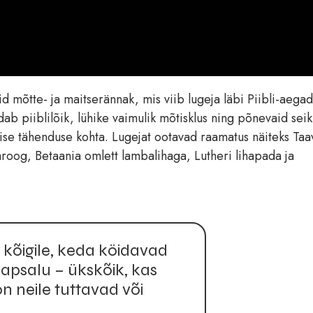
id mõtte- ja maitserännak, mis viib lugeja läbi Piibli-aega
dab piiblilõik, lühike vaimulik mõtisklus ning põnevaid sei
ilise tähenduse kohta. Lugejat ootavad raamatus näiteks Taa
roog, Betaania omlett lambalihaga, Lutheri lihapada ja
kõigile, keda köidavad
Haapsalu – ükskõik, kas
 neile tuttavad või