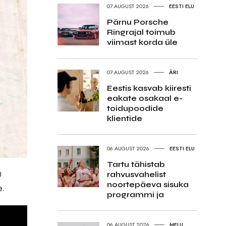
07.AUGUST 2026
EESTI ELU
Pärnu Porsche
Ringrajal toimub
viimast korda üle
07.AUGUST 2026
ÄRI
Eestis kasvab kiiresti
eakate osakaal e-
toidupoodide
klientide
06.AUGUST 2026
EESTI ELU
Tartu tähistab
0
rahvusvahelist
noortepäeva sisuka
e.
programmi ja
06.AUGUST 2026
MELU