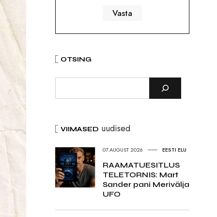
OTSING
uudised
VIIMASED
07.AUGUST 2026
EESTI ELU
RAAMATUESITLUS
TELETORNIS: Mart
Sander pani Merivälja
UFO