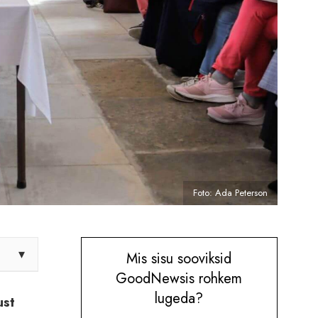
Foto: Ada Peterson
▾
Mis sisu sooviksid
GoodNewsis rohkem
lugeda?
ust