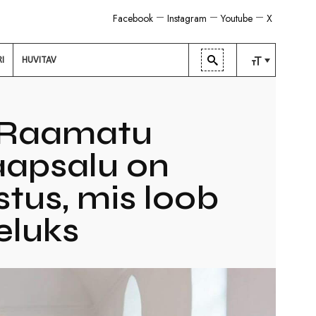
Facebook
Instagram
Youtube
X
RI
HUVITAV
TAVALINE
KESKMINE
 Raamatu
SUUR
Haapsalu on
tus, mis loob
eluks