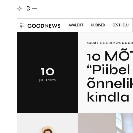
AVALEHT
UUDISED
EESTI ELU
KODU
>
GOODNEWS
GOOD
10 MÕ
“Piibe
10
õnneli
JUULI 2025
kindla