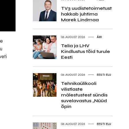
TV3 uudistetoimetust
hakkab juhtima
Marek Lindmaa
06.AUGUST 2026
ÄRI
de
Telia ja LHV
ku
Kindlustus tõid turule
veti
Eesti
06.AUGUST 2026
EESTI ELU
Tehnikaülikooli
vilistlaste
mälestustest sündis
suvelavastus „Nüüd
õpin
06.AUGUST 2026
EESTI ELU