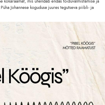
ne kokaraamat, mis ühendab endas toiduvalmistamise ja
Püha Johannese koguduse juures tegutseva piibli- ja