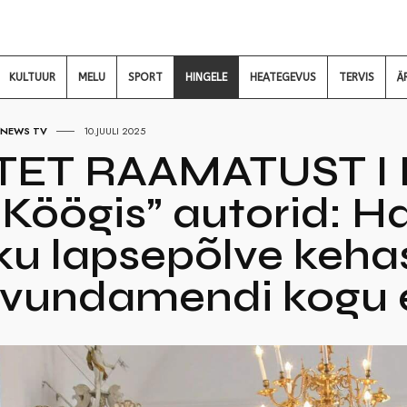
KULTUUR
MELU
SPORT
HINGELE
HEATEGEVUS
TERVIS
Ä
NEWS TV
10.JUULI 2025
TET RAAMATUST I
l Köögis” autorid: 
ku lapsepõlve kehas
 vundamendi kogu 