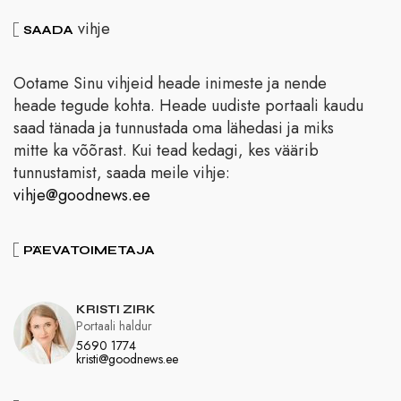
vihje
SAADA
Ootame Sinu vihjeid heade inimeste ja nende
heade tegude kohta. Heade uudiste portaali kaudu
saad tänada ja tunnustada oma lähedasi ja miks
mitte ka võõrast. Kui tead kedagi, kes väärib
tunnustamist, saada meile vihje:
vihje@goodnews.ee
PÄEVATOIMETAJA
KRISTI ZIRK
Portaali haldur
5690 1774
kristi@goodnews.ee