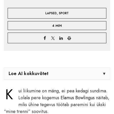
,
LAPSED
SPORT
4 MIN
Loe AI kokkuvõtet
▾
K
ui liikumine on mäng, ei pea kedagi sundima.
Lolala pere kogemus
Elamus Bowlingus
näitab,
miks ühine tegevus töötab paremini kui ükski
“mine trenni” soovitus.