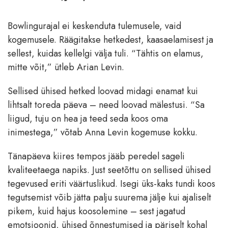
Bowlingurajal ei keskenduta tulemusele, vaid
kogemusele. Räägitakse hetkedest, kaasaelamisest ja
sellest, kuidas kellelgi välja tuli. “Tähtis on elamus,
mitte võit,” ütleb Arian Levin.
Sellised ühised hetked loovad midagi enamat kui
lihtsalt toreda päeva – need loovad mälestusi. “Sa
liigud, tuju on hea ja teed seda koos oma
inimestega,” võtab Anna Levin kogemuse kokku.
Tänapäeva kiires tempos jääb peredel sageli
kvaliteetaega napiks. Just seetõttu on sellised ühised
tegevused eriti väärtuslikud. Isegi üks-kaks tundi koos
tegutsemist võib jätta palju suurema jälje kui ajaliselt
pikem, kuid hajus koosolemine – sest jagatud
emotsioonid, ühised õnnestumised ja päriselt kohal