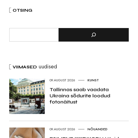
OTSING
uudised
VIIMASED
09.AUGUST 2026
KUNST
Tallinnas saab vaadata
Ukraina sõdurite loodud
fotonäitust
09.AUGUST 2026
NÕUANDED