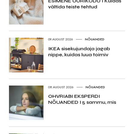
ESIMENE ÜÜRIKODU I Kuidas
vältida teiste tehtud
09.AUGUST 2026
NÕUANDED
IKEA sisekujundaja jagab
nippe, kuidas luua toimiv
08.AUGUST 2026
NÕUANDED
OHVRIABI EKSPERDI
NÕUANDED I 5 sammu, mis