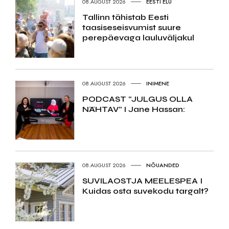
08.AUGUST 2026
EESTI ELU
Tallinn tähistab Eesti
taasiseseisvumist suure
perepäevaga lauluväljakul
08.AUGUST 2026
INIMENE
PODCAST “JULGUS OLLA
NÄHTAV” I Jane Hassan:
08.AUGUST 2026
NÕUANDED
SUVILAOSTJA MEELESPEA I
Kuidas osta suvekodu targalt?