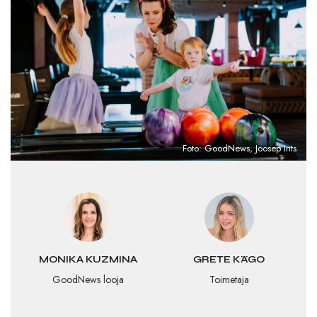
Foto: GoodNews, Joosep Ints
MONIKA KUZMINA
GRETE KÄGO
GoodNews looja
Toimetaja