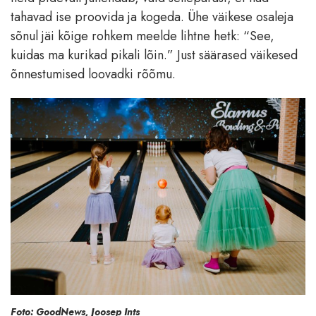
tahavad ise proovida ja kogeda. Ühe väikese osaleja
sõnul jäi kõige rohkem meelde lihtne hetk: “See,
kuidas ma kurikad pikali lõin.” Just säärased väikesed
õnnestumised loovadki rõõmu.
Foto: GoodNews, Joosep Ints