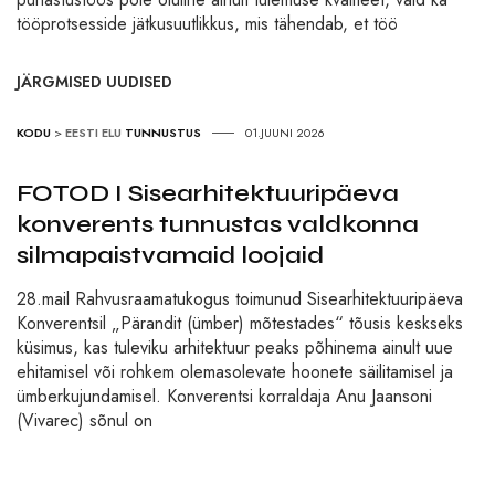
tööprotsesside jätkusuutlikkus, mis tähendab, et töö
JÄRGMISED UUDISED
KODU
>
EESTI ELU
TUNNUSTUS
01.JUUNI 2026
FOTOD I Sisearhitektuuripäeva
konverents tunnustas valdkonna
silmapaistvamaid loojaid
28.mail Rahvusraamatukogus toimunud Sisearhitektuuripäeva
Konverentsil „Pärandit (ümber) mõtestades“ tõusis keskseks
küsimus, kas tuleviku arhitektuur peaks põhinema ainult uue
ehitamisel või rohkem olemasolevate hoonete säilitamisel ja
ümberkujundamisel. Konverentsi korraldaja Anu Jaansoni
(Vivarec) sõnul on