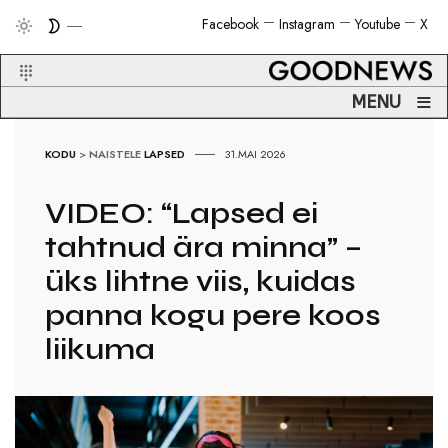
Facebook
Instagram
Youtube
X
≡
MENU
KODU
>
NAISTELE
LAPSED
31.MAI 2026
VIDEO: “Lapsed ei
tahtnud ära minna” –
üks lihtne viis, kuidas
panna kogu pere koos
liikuma