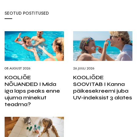
SEOTUD POSTITUSED
08.AUGUST 2026
26.JUULI 2026
KOOLIÕE
KOOLIÕDE
NÕUANDED I Mida
SOOVITAB I Kanna
iga laps peaks enne
päikesekreemi juba
ujuma minekut
UV-indeksist 3 alates
teadma?