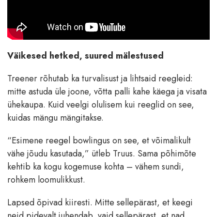
Väikesed hetked, suured mälestused
Treener rõhutab ka turvalisust ja lihtsaid reegleid:
mitte astuda üle joone, võtta palli kahe käega ja visata
ühekaupa. Kuid veelgi olulisem kui reeglid on see,
kuidas mängu mängitakse.
“Esimene reegel bowlingus on see, et võimalikult
vähe jõudu kasutada,” ütleb Truus. Sama põhimõte
kehtib ka kogu kogemuse kohta – vähem sundi,
rohkem loomulikkust.
Lapsed õpivad kiiresti. Mitte sellepärast, et keegi
neid pidevalt juhendab, vaid sellepärast, et nad