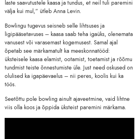
laste saavutustele kaasa ja tundus, et neil tuli paremini
välja kui mul,” ütleb Anna Levin.
Bowlingu tugevus seisneb selle lihtsuses ja
ligipääsetavuses – kaasa saab teha igaüks, olenemata
vanusest või varasemast kogemusest. Samal ajal
õpetab see märkamatult ka meeskonnatööd:
üksteisele kaasa elamist, ootamist, toetamist ja rõõmu
tundmist teiste õnnestumiste üle. Just need oskused on
olulised ka igapäevaelus – nii peres, koolis kui ka
töös.
Seetõttu pole bowling ainult ajaveetmine, vaid lihtne
viis olla koos ja õppida üksteist paremini märkama.