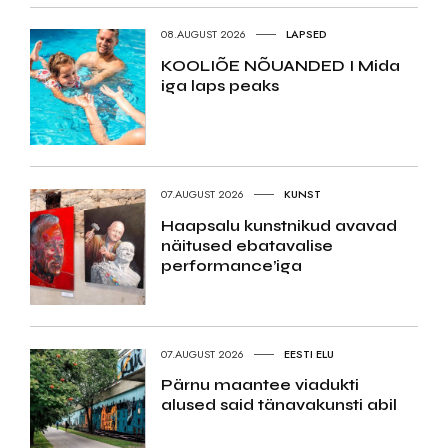
08.AUGUST 2026
LAPSED
KOOLIÕE NÕUANDED I Mida
iga laps peaks
07.AUGUST 2026
KUNST
Haapsalu kunstnikud avavad
näitused ebatavalise
performance’iga
07.AUGUST 2026
EESTI ELU
Pärnu maantee viadukti
alused said tänavakunsti abil