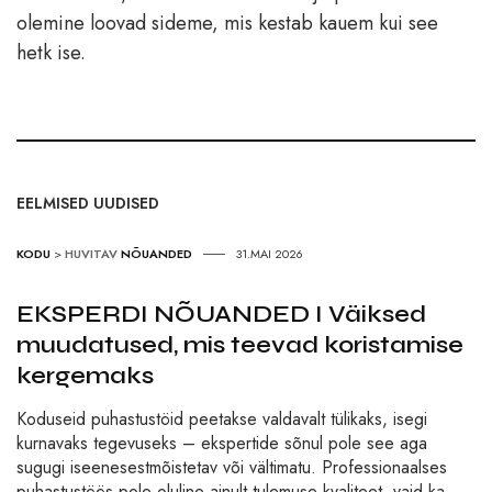
olemine loovad sideme, mis kestab kauem kui see
hetk ise.
EELMISED UUDISED
KODU
>
HUVITAV
NÕUANDED
31.MAI 2026
EKSPERDI NÕUANDED I Väiksed
muudatused, mis teevad koristamise
kergemaks
Koduseid puhastustöid peetakse valdavalt tülikaks, isegi
kurnavaks tegevuseks – ekspertide sõnul pole see aga
sugugi iseenesestmõistetav või vältimatu. Professionaalses
puhastustöös pole oluline ainult tulemuse kvaliteet, vaid ka