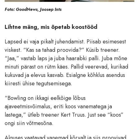
Foto: GoodNews, Joosep Ints
Lihtne mäng, mis õpetab koostööd
Lapsed ei vaja pikalt juhendamist. Piisab esimesest
viskest. “Kas sa tahad proovida?” Küsib treener.
“Jaa,” vastab laps ja juba haarabki palli. Juba mõne
minuti pärast on rütm käes. Pallid veerevad, kurikad
kukuvad ja elevus kasvab. Esialgne kõhklus asendus
kiiresti ühise tegutsemisega.
“Bowling on ikkagi eelkõige lõbus
ajaveetmisvõimalus, eriti koos vanematega ja
lastega,” ütleb treener Kert Truus. Just see “koos”
ongi siin võtmesõna.
Alguses vaatavad vanemad kõrvalt ja siis proovivad