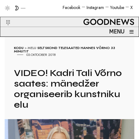
Facebook
Instagram
Youtube
X
≡
MENU
KODU
>
MELU
SELTSKOND
TELESAATED
HANNES VÕRNO 33
MINUTIT
03.OKTOOBER 2018
VIDEO! Kadri Tali Võrno
saates: mänedžer
organiseerib kunstniku
elu