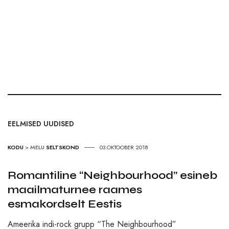
EELMISED UUDISED
KODU
>
MELU
SELTSKOND
03.OKTOOBER 2018
Romantiline “Neighbourhood” esineb
maailmaturnee raames
esmakordselt Eestis
Ameerika indi-rock grupp “The Neighbourhood”