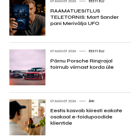
07.AUGUST 2026
EESTI ELU
RAAMATUESITLUS
TELETORNIS: Mart Sander
pani Merivälja UFO
07.AUGUST 2026
EESTI ELU
Pärnu Porsche Ringrajal
toimub viimast korda üle
07.AUGUST 2026
ÄRI
Eestis kasvab kiiresti eakate
osakaal e-toidupoodide
klientide