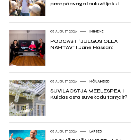
perepäevaga lauluväljakul
08.AUGUST 2026
INIMENE
PODCAST “JULGUS OLLA
NÄHTAV” I Jane Hassan:
08.AUGUST 2026
NÕUANDED
SUVILAOSTJA MEELESPEA I
Kuidas osta suvekodu targalt?
08.AUGUST 2026
LAPSED