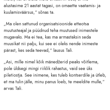
alustasime 21 aastat tagasi, on omaette vaatamis- ja
kuulamisväärsus,“ sõnas ta.
„Ma olen sattunud organisatsioonide etteotsa
muutusteajal ja püüdnud teha muutused inimestele
mugavaks. Ma ei tea, kas ma armastaksin seda
muusikat nii palju, kui see ei oleks nende inimeste
pärast, kes seda teevad,“ lausus Tali.
„Asi, mille nimel kõik mänedžerid peaks võitlema,
pole üldsegi mingi riiklik rahastus, vaid see üks
piletiostja. See inimene, kes tuleb kontserdile ja ütleb,
et ma tulin jälle, minu panus loeb, te meeldite mulle,“
arvas Tali.