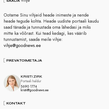
vihje
SAADA
Ootame Sinu vihjeid heade inimeste ja nende
heade tegude kohta. Heade uudiste portaali kaudu
saad tänada ja tunnustada oma lähedasi ja miks
mitte ka võõrast. Kui tead kedagi, kes väärib
tunnustamist, saada meile vihje:
vihje@goodnews.ee
PÄEVATOIMETAJA
KRISTI ZIRK
Portaali haldur
5690 1774
kristi@goodnews.ee
KONTAKT