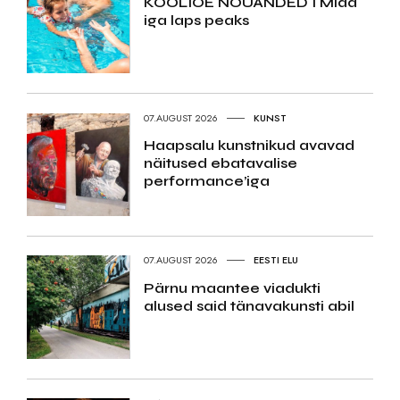
KOOLIÕE NÕUANDED I Mida
iga laps peaks
07.AUGUST 2026
KUNST
Haapsalu kunstnikud avavad
näitused ebatavalise
performance’iga
07.AUGUST 2026
EESTI ELU
Pärnu maantee viadukti
alused said tänavakunsti abil