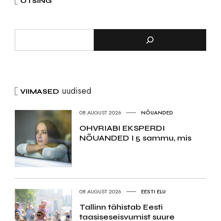
OTSING
uudised
VIIMASED
08.AUGUST 2026
NÕUANDED
OHVRIABI EKSPERDI
NÕUANDED I 5 sammu, mis
08.AUGUST 2026
EESTI ELU
Tallinn tähistab Eesti
taasiseseisvumist suure