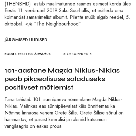
(THENBHD) astub maailmaturnee raames esimest korda üles
Eestis 11. veebruaril 2019 Saku Suurhallis, et esitleda oma
kolmandat samanimelist albumit. Piletite müük algab reedel, 5.
oktoobril. </a “The Neighbourhood”
JÄRGMISED UUDISED
KODU
>
EESTI ELU
ARVAMUS
03.OKTOOBER 2018
101-aastane Magda Niklus-Niklas
peab pikaealisuse saladuseks
positiivset mõtlemist
Täna tähistab 101. sünnipäeva nõmmelane Magda Niklus-
Niklas. Väärikas eas sünnipäevalast käis õnnitlemas ka
Nõmme linnaosa vanem Grete Šillis. Grete Šillise sõnul on
hämmastav, et pärast keerulisi ja rakseid katsumusi
vangilaagris on eakas proua