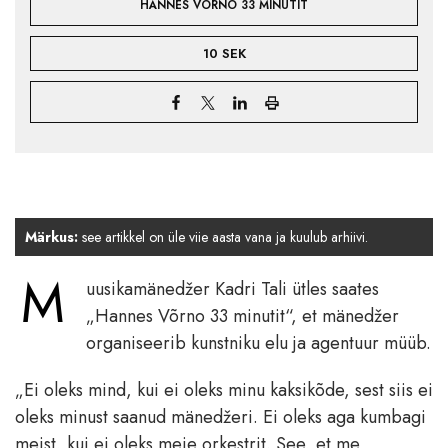
HANNES VÕRNO 33 MINUTIT
10 SEK
Märkus:
see artikkel on üle viie aasta vana ja kuulub arhiivi.
M
uusikamänedžer Kadri Tali ütles saates
„Hannes Võrno 33 minutit“, et mänedžer
organiseerib kunstniku elu ja agentuur müüb.
„Ei oleks mind, kui ei oleks minu kaksikõde, sest siis ei
oleks minust saanud mänedžeri. Ei oleks aga kumbagi
meist, kui ei oleks meie orkestrit. See, et me