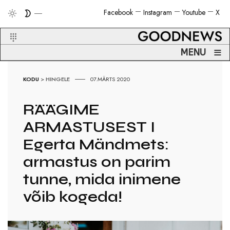
Facebook
Instagram
Youtube
X
≡
MENU
KODU
>
HINGELE
07.MÄRTS 2020
RÄÄGIME
ARMASTUSEST I
Egerta Mändmets:
armastus on parim
tunne, mida inimene
võib kogeda!