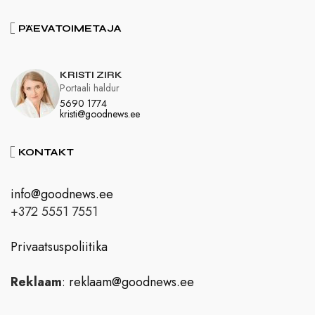
PÄEVATOIMETAJA
KRISTI ZIRK
Portaali haldur
5690 1774
kristi@goodnews.ee
KONTAKT
info@goodnews.ee
+372 5551 7551
Privaatsuspoliitika
Reklaam
:
reklaam@goodnews.ee