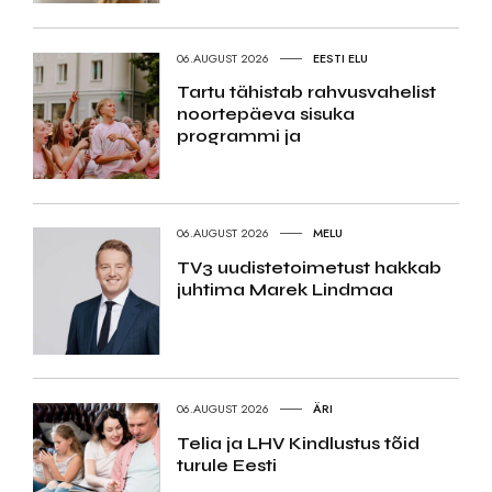
06.AUGUST 2026
EESTI ELU
Tartu tähistab rahvusvahelist
noortepäeva sisuka
programmi ja
06.AUGUST 2026
MELU
TV3 uudistetoimetust hakkab
juhtima Marek Lindmaa
06.AUGUST 2026
ÄRI
Telia ja LHV Kindlustus tõid
turule Eesti