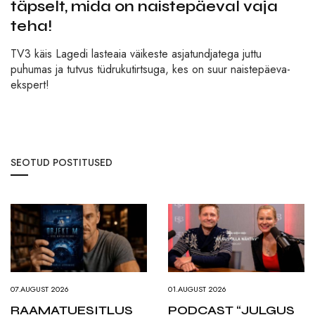
täpselt, mida on naistepäeval vaja
teha!
TV3 käis Lagedi lasteaia väikeste asjatundjatega juttu
puhumas ja tutvus tüdrukutirtsuga, kes on suur naistepäeva-
ekspert!
SEOTUD POSTITUSED
07.AUGUST 2026
01.AUGUST 2026
RAAMATUESITLUS
PODCAST “JULGUS