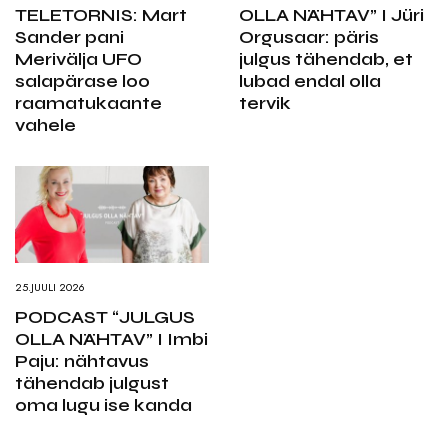
TELETORNIS: Mart
OLLA NÄHTAV” I Jüri
Sander pani
Orgusaar: päris
Merivälja UFO
julgus tähendab, et
salapärase loo
lubad endal olla
raamatukaante
tervik
vahele
25.JUULI 2026
PODCAST “JULGUS
OLLA NÄHTAV” I Imbi
Paju: nähtavus
tähendab julgust
oma lugu ise kanda