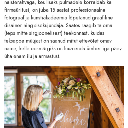
naisterahvaga, kes lisaks pulmadele korraldab ka
firmaüritusi, on juba 15 aastat professionaalne
fotograaf ja kunstiakadeemia lõpetanud graafiline
disainer ning sisekujundaja. Saates räägib ta oma
(teps mitte sirgjoonelisest) teekonnast, kuidas
teksapoe müüjast on saanud mitut ettevõtet omav
naine, kelle eesmärgiks on luua enda ümber iga päev
üha enam ilu ja armastust.