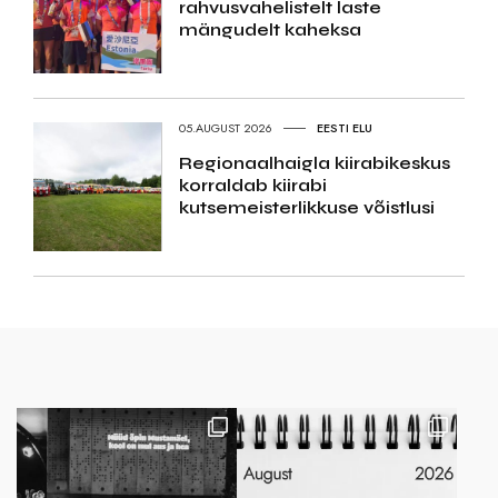
rahvusvahelistelt laste
mängudelt kaheksa
05.AUGUST 2026
EESTI ELU
Regionaalhaigla kiirabikeskus
korraldab kiirabi
kutsemeisterlikkuse võistlusi