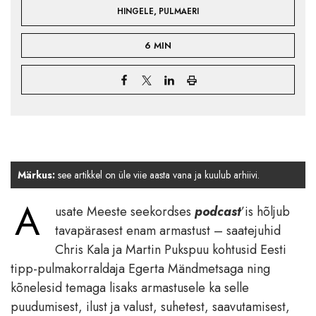
,
HINGELE
PULMAERI
6 MIN
Märkus:
see artikkel on üle viie aasta vana ja kuulub arhiivi.
A
usate Meeste seekordses
podcast
’is hõljub
tavapärasest enam armastust – saatejuhid
Chris Kala ja Martin Pukspuu kohtusid Eesti
tipp-pulmakorraldaja Egerta Mändmetsaga ning
kõnelesid temaga lisaks armastusele ka selle
puudumisest, ilust ja valust, suhetest, saavutamisest,