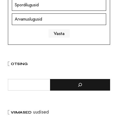
Spordilugusid
Arvamuslugusid
OTSING
uudised
VIIMASED