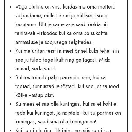
Väga oluline on viis, kuidas me oma mõtteid
väljendame, millist tooni ja milliseid sõnu
kasutame. Üht ja sama asja saab öelda nii
tänitavalt virisedes kui ka oma seisukohta
armastuse ja soojusega selgitades.
Kui ma üritan teist inimest õnnelikuks teha, siis
see ju tuleb tegelikult ringiga tagasi. Mida
annad, seda saad.
Suhtes toimib palju paremini see, kui sa
toetad, tunnustad ja tõstad, kui see, et sa teed
kõike vastupidist.
Su mees ei saa olla kuningas, kui sa ei kohtle
teda kui kuningat. Ja naistele: kui su partner on
kuningas, saad sina olla kuninganna!
Kui sa ei ole õnnelik inimene, siis sa ei saa