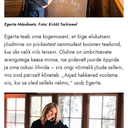
Egerta Mändmets. Foto: Krõõt Tarkmeel
Egerta teab oma kogemusest, et õige elukutseni
jõudmine on pisikestest sammudest koosnev teekond,
kus üks valik viib teiseni. Oluline on ümbritsevate
arengutega kaasa minna, ise pidevalt juurde õppida
ja oma oskusi lihvida – siis ongi võimalik jõuda selleni,
mis sind päriselt kõnetab. „Asjad hakkavad voolama
siis, kui sa oled selleks valmis,“ usub Egerta.