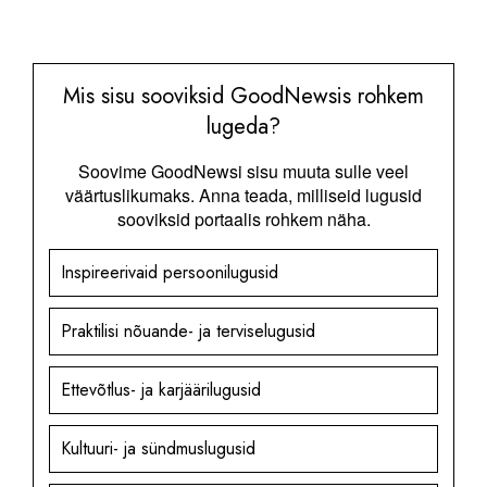
Mis sisu sooviksid GoodNewsis rohkem
lugeda?
Soovime GoodNewsi sisu muuta sulle veel
väärtuslikumaks. Anna teada, milliseid lugusid
sooviksid portaalis rohkem näha.
Inspireerivaid persoonilugusid
Praktilisi nõuande- ja terviselugusid
Ettevõtlus- ja karjäärilugusid
Kultuuri- ja sündmuslugusid