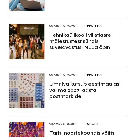
06.AUGUST 2026
EESTI ELU
Tehnikaülikooli vilistlaste
mälestustest sündis
suvelavastus „Nüüd õpin
06.AUGUST 2026
EESTI ELU
Omniva kutsub eestimaalasi
valima 2027. aasta
postmarkide
05.AUGUST 2026
SPORT
Tartu noortekoondis võitis