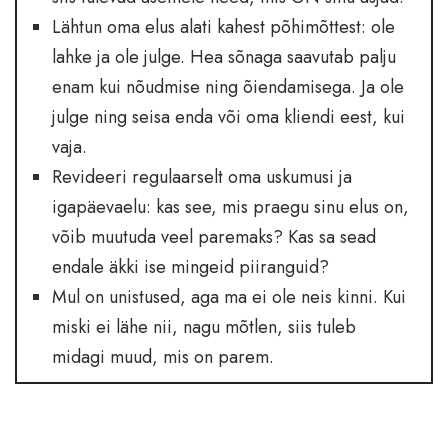
Lähtun oma elus alati kahest põhimõttest: ole
lahke ja ole julge. Hea sõnaga saavutab palju
enam kui nõudmise ning õiendamisega. Ja ole
julge ning seisa enda või oma kliendi eest, kui
vaja.
Revideeri regulaarselt oma uskumusi ja
igapäevaelu: kas see, mis praegu sinu elus on,
võib muutuda veel paremaks? Kas sa sead
endale äkki ise mingeid piiranguid?
Mul on unistused, aga ma ei ole neis kinni. Kui
miski ei lähe nii, nagu mõtlen, siis tuleb
midagi muud, mis on parem.