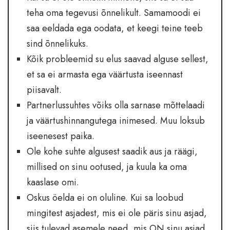
teha oma tegevusi õnnelikult. Samamoodi ei
saa eeldada ega oodata, et keegi teine teeb
sind õnnelikuks.
Kõik probleemid su elus saavad alguse sellest,
et sa ei armasta ega väärtusta iseennast
piisavalt.
Partnerlussuhtes võiks olla sarnase mõttelaadi
ja väärtushinnangutega inimesed. Muu loksub
iseenesest paika.
Ole kohe suhte algusest saadik aus ja räägi,
millised on sinu ootused, ja kuula ka oma
kaaslase omi.
Oskus öelda ei on oluline. Kui sa loobud
mingitest asjadest, mis ei ole päris sinu asjad,
siis tulevad asemele need, mis ON sinu asjad.