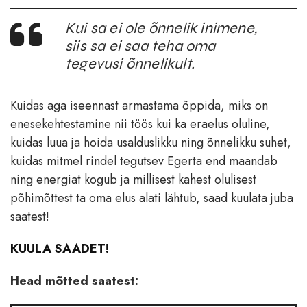
Kui sa ei ole õnnelik inimene,
siis sa ei saa teha oma
tegevusi õnnelikult.
Kuidas aga iseennast armastama õppida, miks on
enesekehtestamine nii töös kui ka eraelus oluline,
kuidas luua ja hoida usalduslikku ning õnnelikku suhet,
kuidas mitmel rindel tegutsev Egerta end maandab
ning energiat kogub ja millisest kahest olulisest
põhimõttest ta oma elus alati lähtub, saad kuulata juba
saatest!
KUULA SAADET!
Head mõtted saatest: