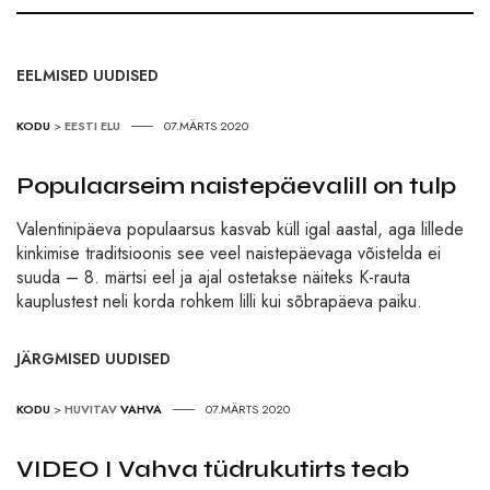
EELMISED UUDISED
KODU
>
EESTI ELU
07.MÄRTS 2020
Populaarseim naistepäevalill on tulp
Valentinipäeva populaarsus kasvab küll igal aastal, aga lillede
kinkimise traditsioonis see veel naistepäevaga võistelda ei
suuda – 8. märtsi eel ja ajal ostetakse näiteks K-rauta
kauplustest neli korda rohkem lilli kui sõbrapäeva paiku.
JÄRGMISED UUDISED
KODU
>
HUVITAV
VAHVA
07.MÄRTS 2020
VIDEO I Vahva tüdrukutirts teab