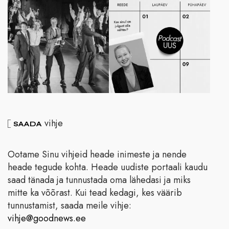
vihje
SAADA
Ootame Sinu vihjeid heade inimeste ja nende
heade tegude kohta. Heade uudiste portaali kaudu
saad tänada ja tunnustada oma lähedasi ja miks
mitte ka võõrast. Kui tead kedagi, kes väärib
tunnustamist, saada meile vihje:
vihje@goodnews.ee