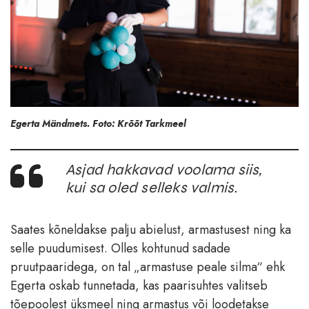
Egerta Mändmets. Foto: Krõõt Tarkmeel
Asjad hakkavad voolama siis,
kui sa oled selleks valmis.
Saates kõneldakse palju abielust, armastusest ning ka
selle puudumisest. Olles kohtunud sadade
pruutpaaridega, on tal „armastuse peale silma“ ehk
Egerta oskab tunnetada, kas paarisuhtes valitseb
tõepoolest üksmeel ning armastus või loodetakse