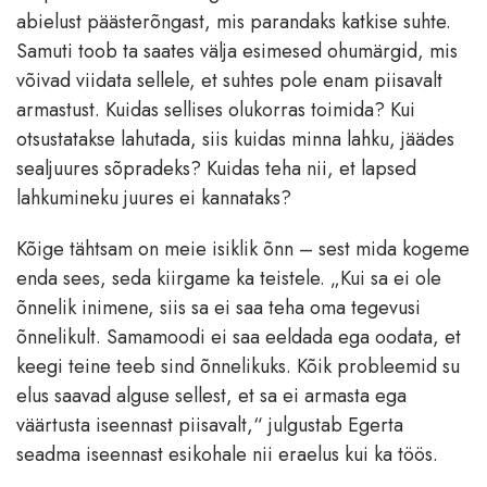
abielust päästerõngast, mis parandaks katkise suhte.
Samuti toob ta saates välja esimesed ohumärgid, mis
võivad viidata sellele, et suhtes pole enam piisavalt
armastust. Kuidas sellises olukorras toimida? Kui
otsustatakse lahutada, siis kuidas minna lahku, jäädes
sealjuures sõpradeks? Kuidas teha nii, et lapsed
lahkumineku juures ei kannataks?
Kõige tähtsam on meie isiklik õnn – sest mida kogeme
enda sees, seda kiirgame ka teistele. „Kui sa ei ole
õnnelik inimene, siis sa ei saa teha oma tegevusi
õnnelikult. Samamoodi ei saa eeldada ega oodata, et
keegi teine teeb sind õnnelikuks. Kõik probleemid su
elus saavad alguse sellest, et sa ei armasta ega
väärtusta iseennast piisavalt,“ julgustab Egerta
seadma iseennast esikohale nii eraelus kui ka töös.