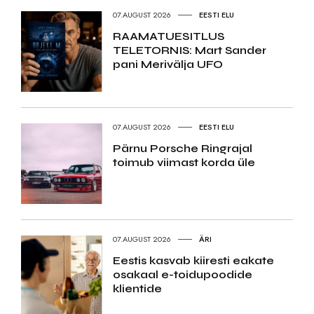
07.AUGUST 2026
EESTI ELU
RAAMATUESITLUS
TELETORNIS: Mart Sander
pani Merivälja UFO
07.AUGUST 2026
EESTI ELU
Pärnu Porsche Ringrajal
toimub viimast korda üle
07.AUGUST 2026
ÄRI
Eestis kasvab kiiresti eakate
osakaal e-toidupoodide
klientide