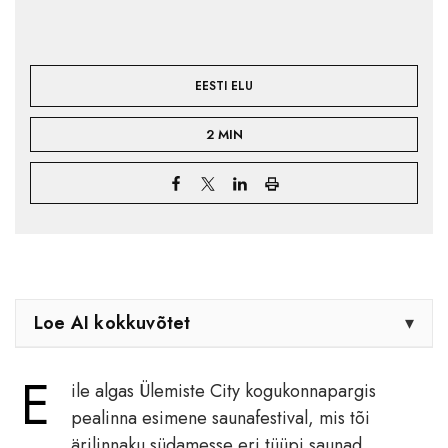
EESTI ELU
2 MIN
Loe AI kokkuvõtet
▾
E
ile algas Ülemiste City kogukonnapargis
pealinna esimene saunafestival, mis tõi
ärilinnaku südamesse eri tüüpi saunad,