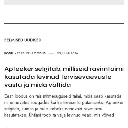
EELMISED UUDISED
KODU
>
EESTI ELU
LOODUS
05.JUUNI 2026
Apteeker selgitab, milliseid ravimtaimi
kasutada levinud tervisevaevuste
vastu ja mida vältida
Eesti loodus on täis mitmesuguseid taimi, mida saab kasutada
nii erinevates roogades kui ka tervise turgutamiseks. Apteeker
selgitab, kuidas ja mille tarbeks erinevaid ravimtaimi
kasutatakse. Ühtlasi toob ta välja levinud vead, mis võivad