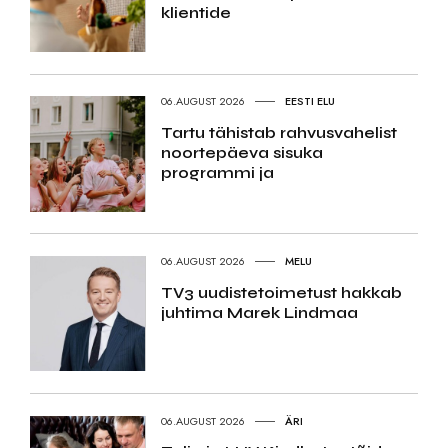
klientide
06.AUGUST 2026
EESTI ELU
Tartu tähistab rahvusvahelist
noortepäeva sisuka
programmi ja
06.AUGUST 2026
MELU
TV3 uudistetoimetust hakkab
juhtima Marek Lindmaa
06.AUGUST 2026
ÄRI