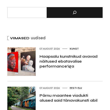
uudised
VIIMASED
07.AUGUST 2026
KUNST
Haapsalu kunstnikud avavad
näitused ebatavalise
performance’iga
07.AUGUST 2026
EESTI ELU
Pärnu maantee viadukti
alused said tänavakunsti abil