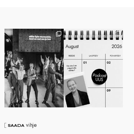
vihje
SAADA