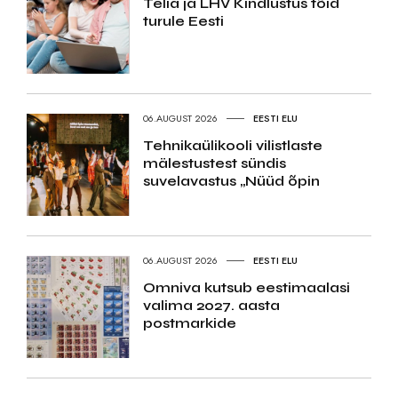
Telia ja LHV Kindlustus tõid
turule Eesti
06.AUGUST 2026
EESTI ELU
Tehnikaülikooli vilistlaste
mälestustest sündis
suvelavastus „Nüüd õpin
06.AUGUST 2026
EESTI ELU
Omniva kutsub eestimaalasi
valima 2027. aasta
postmarkide