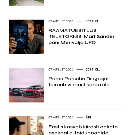
07.AUGUST 2026
EESTI ELU
RAAMATUESITLUS
TELETORNIS: Mart Sander
pani Merivälja UFO
07.AUGUST 2026
EESTI ELU
Pärnu Porsche Ringrajal
toimub viimast korda üle
07.AUGUST 2026
ÄRI
Eestis kasvab kiiresti eakate
osakaal e-toidupoodide