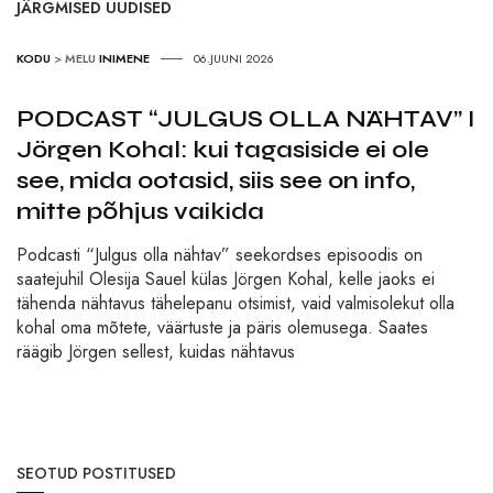
JÄRGMISED UUDISED
KODU
>
MELU
INIMENE
06.JUUNI 2026
PODCAST “JULGUS OLLA NÄHTAV” I
Jörgen Kohal: kui tagasiside ei ole
see, mida ootasid, siis see on info,
mitte põhjus vaikida
Podcasti “Julgus olla nähtav” seekordses episoodis on
saatejuhil Olesija Sauel külas Jörgen Kohal, kelle jaoks ei
tähenda nähtavus tähelepanu otsimist, vaid valmisolekut olla
kohal oma mõtete, väärtuste ja päris olemusega. Saates
räägib Jörgen sellest, kuidas nähtavus
SEOTUD POSTITUSED