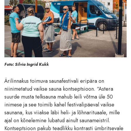
Foto: Silvia Ingrid Kukk
Ärilinnakus toimuva saunafestivali eripära on
niinimetatud vaikse sauna kontseptsioon. “Astera
suurde musta telksauna mahub leili võtma üle 50
inimese ja see toimib kahel festivalipäeval vaikse
saunana, kus viiakse läbi heli- ja lõhnarituaale, mille
ajal on kõnelemine lubatud ainult saunameistril.
Kontseptsioon pakub teadlikku kontrasti ümbritsevale