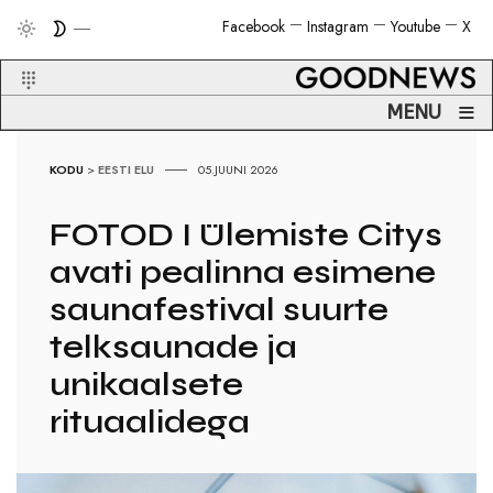
Facebook
Instagram
Youtube
X
≡
MENU
KODU
>
EESTI ELU
05.JUUNI 2026
FOTOD I Ülemiste Citys
avati pealinna esimene
saunafestival suurte
telksaunade ja
unikaalsete
rituaalidega