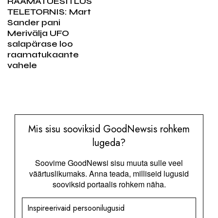
RAAMATUESITLUS
TELETORNIS: Mart
Sander pani
Merivälja UFO
salapärase loo
raamatukaante
vahele
Mis sisu sooviksid GoodNewsis rohkem
lugeda?
Soovime GoodNewsi sisu muuta sulle veel
väärtuslikumaks. Anna teada, milliseid lugusid
sooviksid portaalis rohkem näha.
Inspireerivaid persoonilugusid