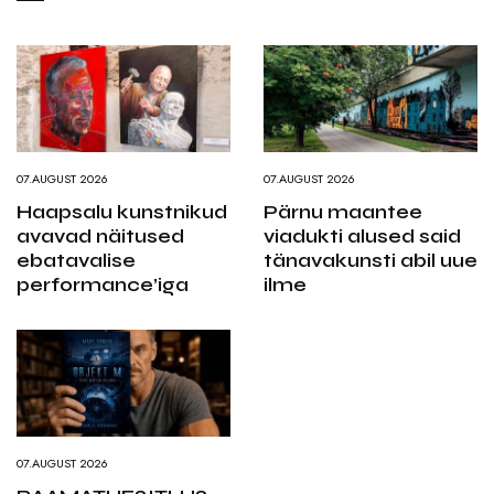
07.AUGUST 2026
07.AUGUST 2026
Haapsalu kunstnikud
Pärnu maantee
avavad näitused
viadukti alused said
ebatavalise
tänavakunsti abil uue
performance’iga
ilme
07.AUGUST 2026