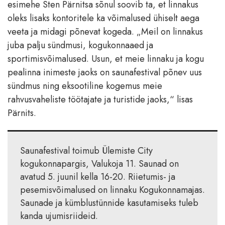
esimehe Sten Pärnitsa sõnul soovib ta, et linnakus
oleks lisaks kontoritele ka võimalused ühiselt aega
veeta ja midagi põnevat kogeda. „Meil on linnakus
juba palju sündmusi, kogukonnaaed ja
sportimisvõimalused. Usun, et meie linnaku ja kogu
pealinna inimeste jaoks on saunafestival põnev uus
sündmus ning eksootiline kogemus meie
rahvusvaheliste töötajate ja turistide jaoks,“ lisas
Pärnits.
Saunafestival toimub Ülemiste City
kogukonnapargis, Valukoja 11. Saunad on
avatud 5. juunil kella 16-20. Riietumis- ja
pesemisvõimalused on linnaku Kogukonnamajas.
Saunade ja kümblustünnide kasutamiseks tuleb
kanda ujumisriideid.