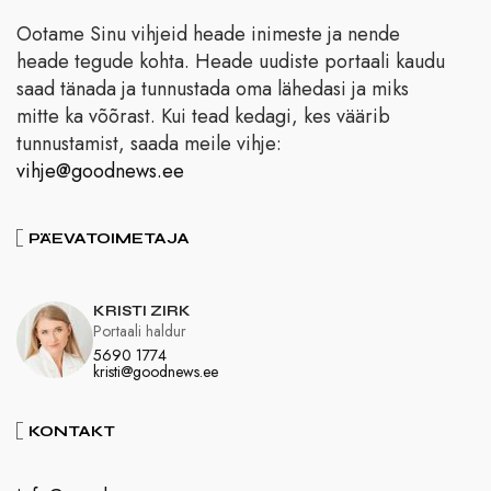
Ootame Sinu vihjeid heade inimeste ja nende
heade tegude kohta. Heade uudiste portaali kaudu
saad tänada ja tunnustada oma lähedasi ja miks
mitte ka võõrast. Kui tead kedagi, kes väärib
tunnustamist, saada meile vihje:
vihje@goodnews.ee
PÄEVATOIMETAJA
KRISTI ZIRK
Portaali haldur
5690 1774
kristi@goodnews.ee
KONTAKT