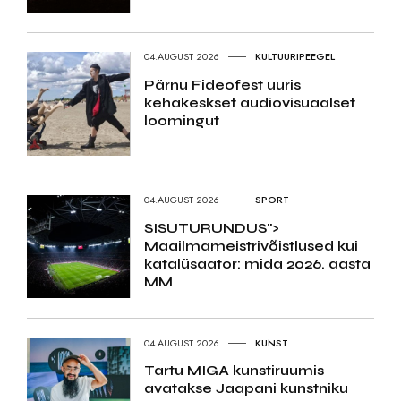
04.AUGUST 2026
KULTUURIPEEGEL
Pärnu Fideofest uuris
kehakeskset audiovisuaalset
loomingut
04.AUGUST 2026
SPORT
SISUTURUNDUS">
Maailmameistrivõistlused kui
katalüsaator: mida 2026. aasta
MM
04.AUGUST 2026
KUNST
Tartu MIGA kunstiruumis
avatakse Jaapani kunstniku