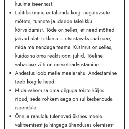
kuulma iseennast.
Lahtilaskmine ei tähenda kõigi negatiivsete
mõtete, tunnete ja ideede täielikku
kõrvaldamist. Tõde on selles, et need mõtted
jäävad alati tekkima – otsustavaks saab see,
mida me nendega teeme. Küsimus on selles,
kuidas sa oma reaktsiooni juhid. Tõeline
vabaduse võti on eneseteadvustamine.
Andestus loob meile meelerahu. Andestamine
teeb kõigile head.
Mida vähem sa oma pilguga teiste küljes
ripud, seda rohkem aega on sul keskenduda
iseendale.
Õnn ja rahulolu tulenevad üksnes meele
valitsemisest ja hingega ühenduses olemisest