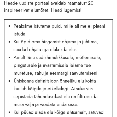
Heade uudiste portaal avaldab raamatust 20
inspireerivat elumõtet. Head lugemist!
Peaksime istutama puid, mille all me ei plaani
istuda.
Kui õpid oma hingamist ohjama ja juhtima,
suudad ohjata iga olukorda elus.
Ainult tänu uudishimulikkusele, mõtlemisele,
pingutusele ja avastamisele leiame tee
muretuse, rahu ja eesmärgi saavutamiseni.
Ühiskonna definitsioon õnneliku elu kohta
kuulub kõigile ja eikellelegi. Ainuke viis
sepistada tähendusrikast elu on filtreerida
müra välja ja vaadata enda sisse.
Kui püüad elada elu kõige ehtsamalt, satuvad