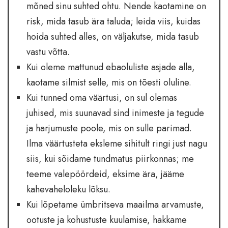
mõned sinu suhted ohtu. Nende kaotamine on
risk, mida tasub ära taluda; leida viis, kuidas
hoida suhted alles, on väljakutse, mida tasub
vastu võtta.
Kui oleme mattunud ebaoluliste asjade alla,
kaotame silmist selle, mis on tõesti oluline.
Kui tunned oma väärtusi, on sul olemas
juhised, mis suunavad sind inimeste ja tegude
ja harjumuste poole, mis on sulle parimad.
Ilma väärtusteta eksleme sihitult ringi just nagu
siis, kui sõidame tundmatus piirkonnas; me
teeme valepöördeid, eksime ära, jääme
kahevaheloleku lõksu.
Kui lõpetame ümbritseva maailma arvamuste,
ootuste ja kohustuste kuulamise, hakkame