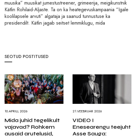
muusika” muusikat jumestustreener, grimeerija, meigikunstnik
Kätlin Rohilaid-Aljaste. Ta on ka heategevuskampaania “Igale
koolilapsele arvuti” algataja ja saanud tunnustuse ka
presidendilt. Kätlin jagab seitset lemmiklugu, mida
SEOTUD POSTITUSED
10.APRILL 2026
21.VEEBRUAR 2026
Mida juhid tegelikult
VIDEO I
vajavad? Rohkem
Enesearengu teejuht
ausaid arutelusid,
Asse Sauga: