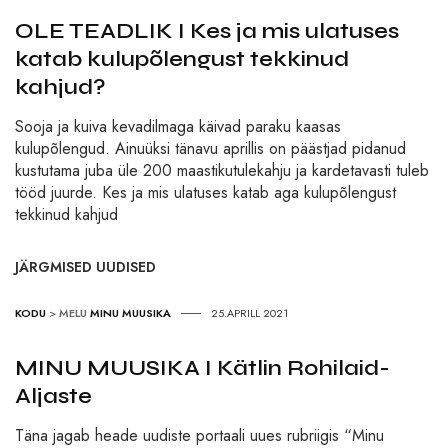
OLE TEADLIK I Kes ja mis ulatuses
katab kulupõlengust tekkinud
kahjud?
Sooja ja kuiva kevadilmaga käivad paraku kaasas
kulupõlengud. Ainuüksi tänavu aprillis on päästjad pidanud
kustutama juba üle 200 maastikutulekahju ja kardetavasti tuleb
tööd juurde. Kes ja mis ulatuses katab aga kulupõlengust
tekkinud kahjud
JÄRGMISED UUDISED
KODU
>
MELU
MINU MUUSIKA
25.APRILL 2021
MINU MUUSIKA I Kätlin Rohilaid-
Aljaste
Täna jagab heade uudiste portaali uues rubriigis “Minu