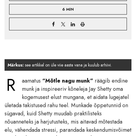
6 MIN
Märkus:
see artikkel on üle viie aasta vana ja kuulub arhiivi.
R
aamatus
“Mõtle nagu munk”
räägib endine
munk ja inspireeriv kõneleja Jay Shetty oma
kogemusest elust mungana, et aidata lugejatel
ületada takistused rahu teel. Munkade õppetunnid on
sügavad, kuid Shetty muudab praktilisteks
nõuanneteks ja harjutusteks, mis aitavad mõtestada
elu, vähendada stressi, parandada keskendumisvõimet