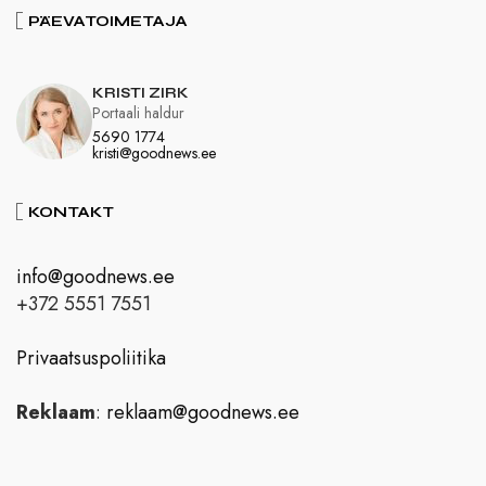
PÄEVATOIMETAJA
KRISTI ZIRK
Portaali haldur
5690 1774
kristi@goodnews.ee
KONTAKT
info@goodnews.ee
+372 5551 7551
Privaatsuspoliitika
Reklaam
:
reklaam@goodnews.ee