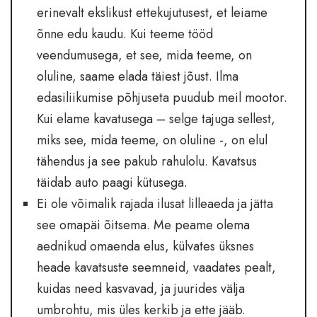
erinevalt ekslikust ettekujutusest, et leiame
õnne edu kaudu. Kui teeme tööd
veendumusega, et see, mida teeme, on
oluline, saame elada täiest jõust. Ilma
edasiliikumise põhjuseta puudub meil mootor.
Kui elame kavatusega – selge tajuga sellest,
miks see, mida teeme, on oluline -, on elul
tähendus ja see pakub rahulolu. Kavatsus
täidab auto paagi kütusega.
Ei ole võimalik rajada ilusat lilleaeda ja jätta
see omapäi õitsema. Me peame olema
aednikud omaenda elus, külvates üksnes
heade kavatsuste seemneid, vaadates pealt,
kuidas need kasvavad, ja juurides välja
umbrohtu, mis üles kerkib ja ette jääb.