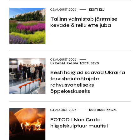
05.AUGUST 2026
EESTI ELU
Tallinn valmistab järgmise
kevade õiteilu ette juba
04.AUGUST 2026
UKRAINA RAHVA TOETUSEKS
Eesti haiglad saavad Ukraina
tervishoiutöötajate
rahvusvaheliseks
õppekeskuseks
04.AUGUST 2026
KULTUURIPEEGEL
FOTOD I Non Grata
hiigelskulptuur muutis I