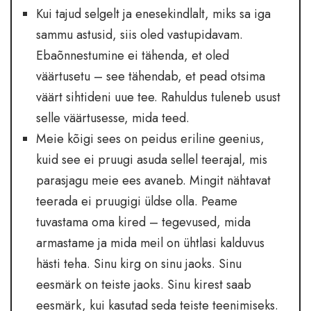
Kui tajud selgelt ja enesekindlalt, miks sa iga
sammu astusid, siis oled vastupidavam.
Ebaõnnestumine ei tähenda, et oled
väärtusetu – see tähendab, et pead otsima
väärt sihtideni uue tee. Rahuldus tuleneb usust
selle väärtusesse, mida teed.
Meie kõigi sees on peidus eriline geenius,
kuid see ei pruugi asuda sellel teerajal, mis
parasjagu meie ees avaneb. Mingit nähtavat
teerada ei pruugigi üldse olla. Peame
tuvastama oma kired – tegevused, mida
armastame ja mida meil on ühtlasi kalduvus
hästi teha. Sinu kirg on sinu jaoks. Sinu
eesmärk on teiste jaoks. Sinu kirest saab
eesmärk, kui kasutad seda teiste teenimiseks.