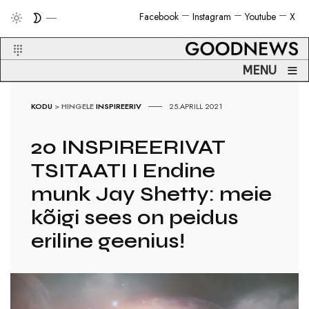
Facebook
Instagram
Youtube
X
≡
MENU
KODU
>
HINGELE
INSPIREERIV
25.APRILL 2021
20 INSPIREERIVAT
TSITAATI I Endine
munk Jay Shetty: meie
kõigi sees on peidus
eriline geenius!