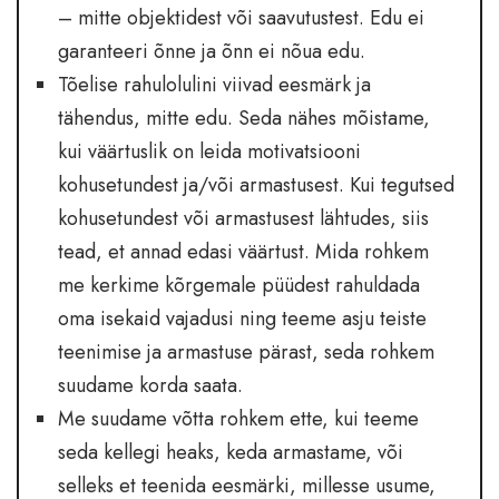
– mitte objektidest või saavutustest. Edu ei
garanteeri õnne ja õnn ei nõua edu.
Tõelise rahulolulini viivad eesmärk ja
tähendus, mitte edu. Seda nähes mõistame,
kui väärtuslik on leida motivatsiooni
kohusetundest ja/või armastusest. Kui tegutsed
kohusetundest või armastusest lähtudes, siis
tead, et annad edasi väärtust. Mida rohkem
me kerkime kõrgemale püüdest rahuldada
oma isekaid vajadusi ning teeme asju teiste
teenimise ja armastuse pärast, seda rohkem
suudame korda saata.
Me suudame võtta rohkem ette, kui teeme
seda kellegi heaks, keda armastame, või
selleks et teenida eesmärki, millesse usume,