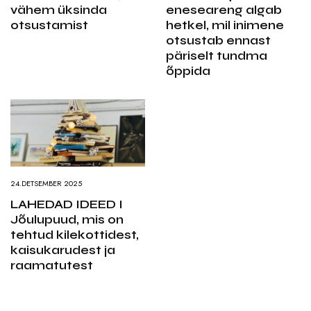
vähem üksinda
eneseareng algab
otsustamist
hetkel, mil inimene
otsustab ennast
päriselt tundma
õppida
24.DETSEMBER 2025
LAHEDAD IDEED I
Jõulupuud, mis on
tehtud kilekottidest,
kaisukarudest ja
raamatutest