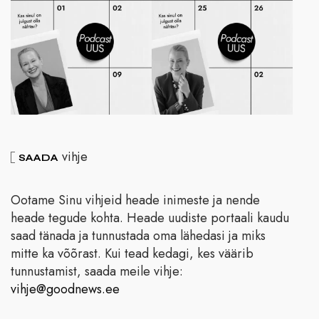
vihje
SAADA
Ootame Sinu vihjeid heade inimeste ja nende
heade tegude kohta. Heade uudiste portaali kaudu
saad tänada ja tunnustada oma lähedasi ja miks
mitte ka võõrast. Kui tead kedagi, kes väärib
tunnustamist, saada meile vihje:
vihje@goodnews.ee