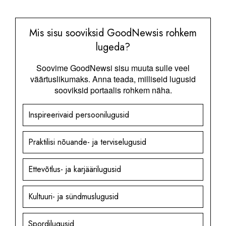
Mis sisu sooviksid GoodNewsis rohkem
lugeda?
Soovime GoodNewsi sisu muuta sulle veel
väärtuslikumaks. Anna teada, milliseid lugusid
sooviksid portaalis rohkem näha.
Inspireerivaid persoonilugusid
Praktilisi nõuande- ja terviselugusid
Ettevõtlus- ja karjäärilugusid
Kultuuri- ja sündmuslugusid
Spordilugusid