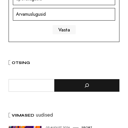
Arvamuslugusid
OTSING
uudised
VIIMASED
05.AUGUST 2026
SPORT