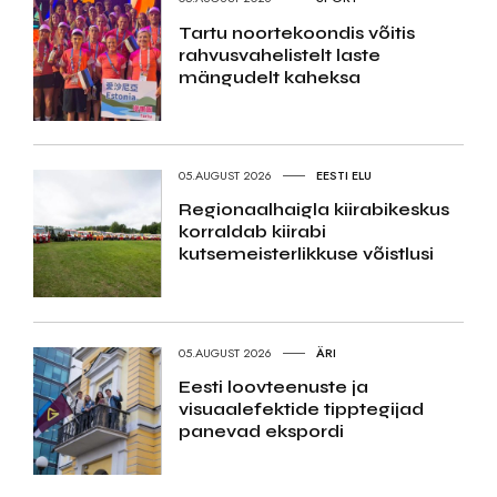
Tartu noortekoondis võitis
rahvusvahelistelt laste
mängudelt kaheksa
05.AUGUST 2026
EESTI ELU
Regionaalhaigla kiirabikeskus
korraldab kiirabi
kutsemeisterlikkuse võistlusi
05.AUGUST 2026
ÄRI
Eesti loovteenuste ja
visuaalefektide tipptegijad
panevad ekspordi