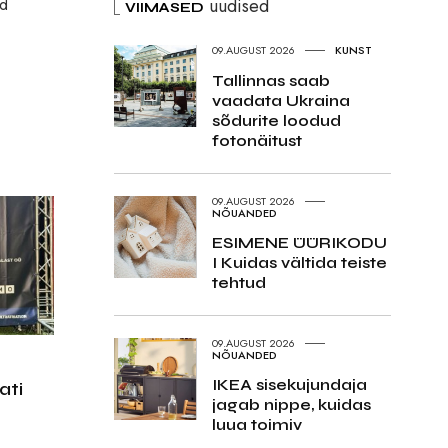
uudised
ud
VIIMASED
09.AUGUST 2026
KUNST
Tallinnas saab
vaadata Ukraina
sõdurite loodud
fotonäitust
09.AUGUST 2026
NÕUANDED
ESIMENE ÜÜRIKODU
I Kuidas vältida teiste
tehtud
09.AUGUST 2026
NÕUANDED
IKEA sisekujundaja
ati
jagab nippe, kuidas
luua toimiv