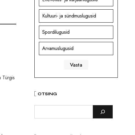
Kultuuri- ja sündmuslugusid
Spordilugusid
Arvamuslugusid
n Türgis
OTSING