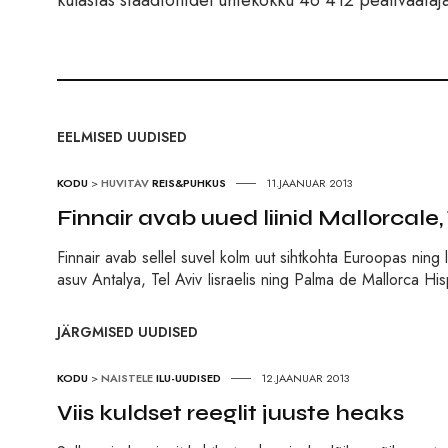
külastas staadionidel ühtekokku 46 412 pealtvaataja
EELMISED UUDISED
KODU
>
HUVITAV
REIS&PUHKUS
11.JAANUAR 2013
Finnair avab uued liinid Mallorcale, 
Finnair avab sellel suvel kolm uut sihtkohta Euroopas ning 
asuv Antalya, Tel Aviv Iisraelis ning Palma de Mallorca Hi
JÄRGMISED UUDISED
KODU
>
NAISTELE
ILU-UUDISED
12.JAANUAR 2013
Viis kuldset reeglit juuste heaks