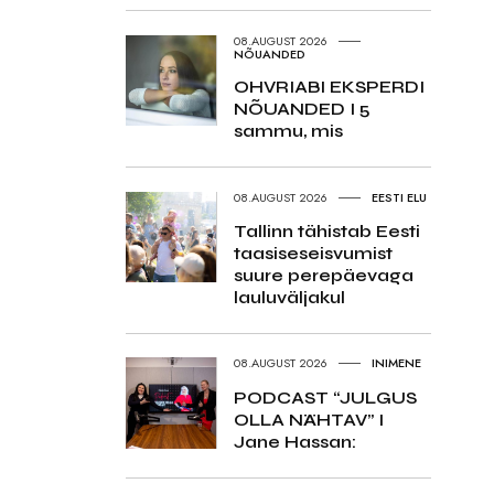
08.AUGUST 2026
NÕUANDED
OHVRIABI EKSPERDI
NÕUANDED I 5
sammu, mis
08.AUGUST 2026
EESTI ELU
Tallinn tähistab Eesti
taasiseseisvumist
suure perepäevaga
lauluväljakul
08.AUGUST 2026
INIMENE
PODCAST “JULGUS
OLLA NÄHTAV” I
Jane Hassan: