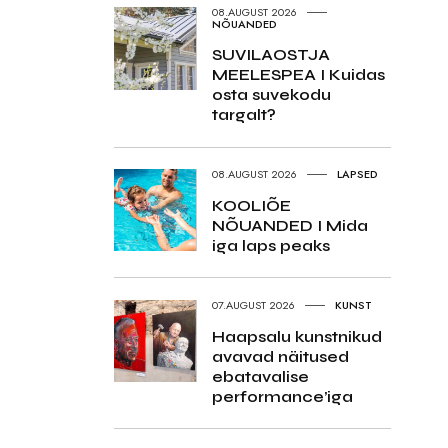
08.AUGUST 2026
NÕUANDED
SUVILAOSTJA
MEELESPEA I Kuidas
osta suvekodu
targalt?
08.AUGUST 2026
LAPSED
KOOLIÕE
NÕUANDED I Mida
iga laps peaks
07.AUGUST 2026
KUNST
Haapsalu kunstnikud
avavad näitused
ebatavalise
performance’iga