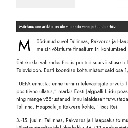
Märkus:
see artikkel on üle viie aasta vana ja kuulub arhiivi.
M
öödunud suvel Tallinnas, Rakveres ja Haa
meistrivõistluste finaalturniiri kohtumise
Ühtekokku vahendas Eestis peetud suurvõistluse telep
Televisioon. Eesti koondise kohtumistest said osa 1,
“UEFA ennustas enne turniiri televaatajate arvuks 11 
positiivne üllatus,” märkis Eesti Jalgpalli Liidu pea
ning mänge võõrustanud linnu laialdaselt tutvustada
Tallinna, Haapsalu ja Rakvere kohta,” lisas Rei.
3.-15. juulini Tallinnas, Rakveres ja Haapsalus toim