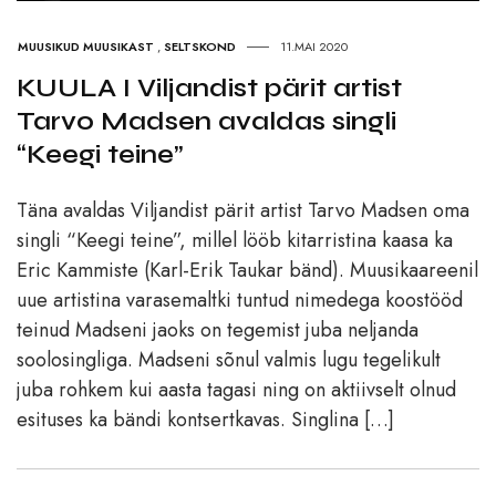
MUUSIKUD MUUSIKAST
,
SELTSKOND
11.MAI 2020
KUULA I Viljandist pärit artist
Tarvo Madsen avaldas singli
“Keegi teine”
Täna avaldas Viljandist pärit artist Tarvo Madsen oma
singli “Keegi teine”, millel lööb kitarristina kaasa ka
Eric Kammiste (Karl-Erik Taukar bänd). Muusikaareenil
uue artistina varasemaltki tuntud nimedega koostööd
teinud Madseni jaoks on tegemist juba neljanda
soolosingliga. Madseni sõnul valmis lugu tegelikult
juba rohkem kui aasta tagasi ning on aktiivselt olnud
esituses ka bändi kontsertkavas. Singlina […]