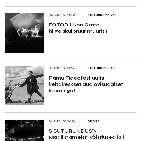
04.AUGUST 2026
KULTUURIPEEGEL
FOTOD I Non Grata
hiigelskulptuur muutis I
04.AUGUST 2026
KULTUURIPEEGEL
Pärnu Fideofest uuris
kehakeskset audiovisuaalset
loomingut
04.AUGUST 2026
SPORT
SISUTURUNDUS">
Maailmameistrivõistlused kui