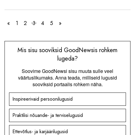
«
1
2
3
4
5
»
Mis sisu sooviksid GoodNewsis rohkem
lugeda?
Soovime GoodNewsi sisu muuta sulle veel
väärtuslikumaks. Anna teada, milliseid lugusid
sooviksid portaalis rohkem näha.
Inspireerivaid persoonilugusid
Praktilisi nõuande- ja terviselugusid
Ettevõtlus- ja karjäärilugusid