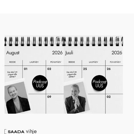
vihje
SAADA