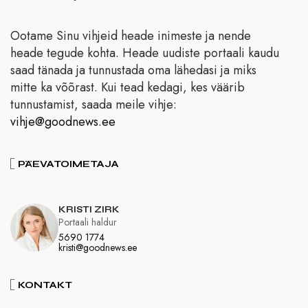
Ootame Sinu vihjeid heade inimeste ja nende
heade tegude kohta. Heade uudiste portaali kaudu
saad tänada ja tunnustada oma lähedasi ja miks
mitte ka võõrast. Kui tead kedagi, kes väärib
tunnustamist, saada meile vihje:
vihje@goodnews.ee
PÄEVATOIMETAJA
KRISTI ZIRK
Portaali haldur
5690 1774
kristi@goodnews.ee
KONTAKT