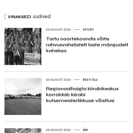
uudised
VIIMASED
05.AUGUST 2026
SPORT
Tartu noortekoondis võitis
rahvusvahelistelt laste mängudelt
kaheksa
05.AUGUST 2026
EESTI ELU
Regionaalhaigla kiirabikeskus
korraldab kiirabi
kutsemeisterlikkuse võistlusi
05.AUGUST 2026
ÄRI