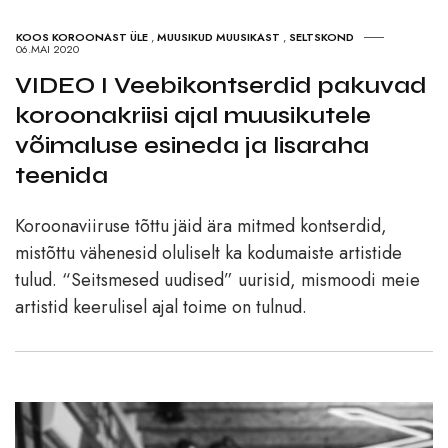
KOOS KOROONAST ÜLE
,
MUUSIKUD MUUSIKAST
,
SELTSKOND
06.MAI 2020
VIDEO I Veebikontserdid pakuvad
koroonakriisi ajal muusikutele
võimaluse esineda ja lisaraha
teenida
Koroonaviiruse tõttu jäid ära mitmed kontserdid,
mistõttu vähenesid oluliselt ka kodumaiste artistide
tulud. “Seitsmesed uudised” uurisid, mismoodi meie
artistid keerulisel ajal toime on tulnud.