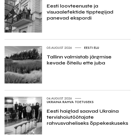
Eesti loovteenuste ja
visuaalefektide tipptegijad
panevad ekspordi
05.AUGUST 2026
EESTI ELU
Tallinn valmistab järgmise
kevade õiteilu ette juba
04.AUGUST 2026
UKRAINA RAHVA TOETUSEKS
Eesti haiglad saavad Ukraina
tervishoiutöötajate
rahvusvaheliseks õppekeskuseks