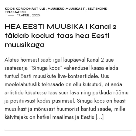
KOOS KOROONAST ÜLE
,
MUUSIKUD MUUSIKAST
,
SELTSKOND
,
TELESAATED
17.APRILL 2020
HEA EESTI MUUSIKA I Kanal 2
täidab kodud taas hea Eesti
muusikaga
Alates homsest saab igal laupäeval Kanal 2 uue
saatesarja “Sinuga koos” vahendusel kaasa elada
tuntud Eesti muusikute live-kontsertidele. Uus
meelelahutuslik telesaade on ellu kutsutud, et anda
artistide käsutusse taas suur lava ning pakkuda rõõmu
ja positiivsust kodus püsimisel. Sinuga koos on heast
muusikast ja mõnusast huumorist kantud saade, mille
käivitajaks on hetkel maailmas ja Eestis […]