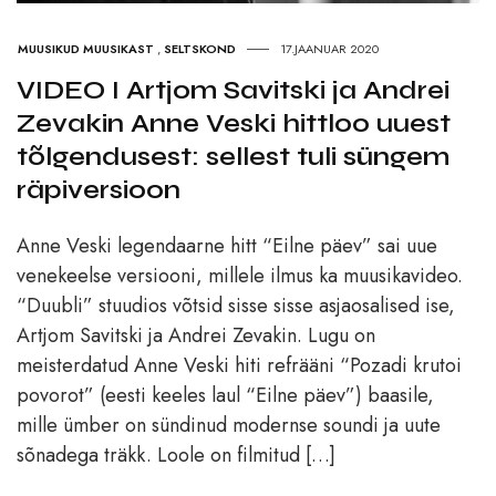
MUUSIKUD MUUSIKAST
,
SELTSKOND
17.JAANUAR 2020
VIDEO I Artjom Savitski ja Andrei
Zevakin Anne Veski hittloo uuest
tõlgendusest: sellest tuli süngem
räpiversioon
Anne Veski legendaarne hitt “Eilne päev” sai uue
venekeelse versiooni, millele ilmus ka muusikavideo.
“Duubli” stuudios võtsid sisse sisse asjaosalised ise,
Artjom Savitski ja Andrei Zevakin. Lugu on
meisterdatud Anne Veski hiti refrääni “Pozadi krutoi
povorot” (eesti keeles laul “Eilne päev”) baasile,
mille ümber on sündinud modernse soundi ja uute
sõnadega träkk. Loole on filmitud […]