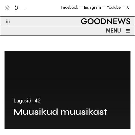
Facebook
Instagram
Youtube
X
≡
MENU
Lugusid: 42
Muusikud muusikast