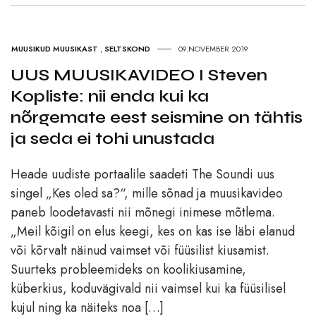
MUUSIKUD MUUSIKAST
,
SELTSKOND
09.NOVEMBER 2019
UUS MUUSIKAVIDEO I Steven
Kopliste: nii enda kui ka
nõrgemate eest seismine on tähtis
ja seda ei tohi unustada
Heade uudiste portaalile saadeti The Soundi uus
singel „Kes oled sa?“, mille sõnad ja muusikavideo
paneb loodetavasti nii mõnegi inimese mõtlema.
„Meil kõigil on elus keegi, kes on kas ise läbi elanud
või kõrvalt näinud vaimset või füüsilist kiusamist.
Suurteks probleemideks on koolikiusamine,
küberkius, koduvägivald nii vaimsel kui ka füüsilisel
kujul ning ka näiteks noa […]