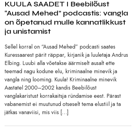
KUULA SAADET I Beebilõust
“Ausad Mehed” podcastis: vangla
on õpetanud mulle kannatlikkust
ja unistamist
Sellel korral on “Ausad Mehed” podcasti saates
Kuressaarest pärit räppar, kirjanik ja luuletaja Andrus
Elbing. Luubi alla võetakse äärmiselt ausalt ette
teemad nagu kodune elu, kriminaalne minevik ja
vangla ning looming. Kuula! Kriminaalne minevik
Aastatel 2000–2002 kandis Beebilõust
vanglakaristust korrakaitsja ründamise eest. Pärast
vabanemist ei muutunud otseselt tema elustiil ja ta
jätkas vanaviisi, mis viis […]