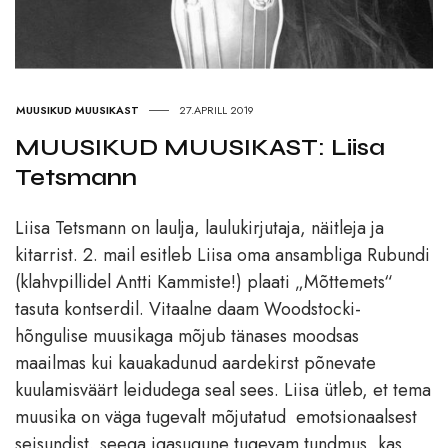
MUUSIKUD MUUSIKAST
27.APRILL 2019
MUUSIKUD MUUSIKAST: Liisa
Tetsmann
Liisa Tetsmann on laulja, laulukirjutaja, näitleja ja
kitarrist. 2. mail esitleb Liisa oma ansambliga Rubundi
(klahvpillidel Antti Kammiste!) plaati „Mõttemets“
tasuta kontserdil. Vitaalne daam Woodstocki-
hõngulise muusikaga mõjub tänases moodsas
maailmas kui kauakadunud aardekirst põnevate
kuulamisväärt leidudega seal sees. Liisa ütleb, et tema
muusika on väga tugevalt mõjutatud emotsionaalsest
seisundist, seega igasugune tugevam tundmus, kas