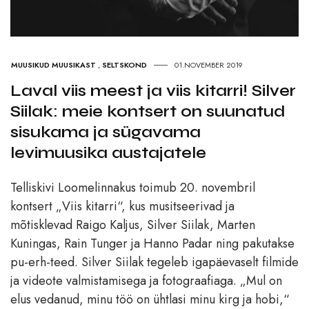
MUUSIKUD MUUSIKAST
,
SELTSKOND
01.NOVEMBER 2019
Laval viis meest ja viis kitarri! Silver
Siilak: meie kontsert on suunatud
sisukama ja sügavama
levimuusika austajatele
Telliskivi Loomelinnakus toimub 20. novembril
kontsert „Viis kitarri“, kus musitseerivad ja
mõtisklevad Raigo Kaljus, Silver Siilak, Marten
Kuningas, Rain Tunger ja Hanno Padar ning pakutakse
pu-erh-teed. Silver Siilak tegeleb igapäevaselt filmide
ja videote valmistamisega ja fotograafiaga. „Mul on
elus vedanud, minu töö on ühtlasi minu kirg ja hobi,“