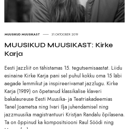
MUUSIKUD MUUSIKAST
31.OKTOOBER 2019
MUUSIKUD MUUSIKAST: Kirke
Karja
Eesti Jazzliit on tähistamas 15. tegutsemisaastat. Liidu
esinaine Kirke Karja pani sel puhul kokku oma 15 läbi
aegade lemmikut ja inspireerivamat jazzlugu. Kirke
Karja (1989) on õpetanud klassikalise klaveri
bakalaureuse Eesti Muusika- ja Teatriakadeemias
Tanel Joametsa ning Ivari Ilja juhendamisel ning
jazzmuusika magistrantuuri Kristjan Randalu õpilasena.
Ta on õppinud ka kompositsiooni Raul Söödi ning