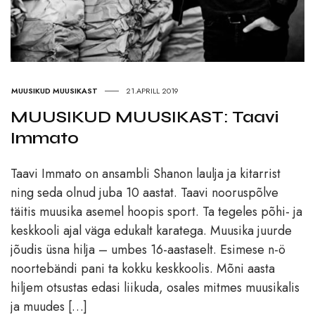
MUUSIKUD MUUSIKAST
21.APRILL 2019
MUUSIKUD MUUSIKAST: Taavi
Immato
Taavi Immato on ansambli Shanon laulja ja kitarrist
ning seda olnud juba 10 aastat. Taavi nooruspõlve
täitis muusika asemel hoopis sport. Ta tegeles põhi- ja
keskkooli ajal väga edukalt karatega. Muusika juurde
jõudis üsna hilja – umbes 16-aastaselt. Esimese n-ö
noortebändi pani ta kokku keskkoolis. Mõni aasta
hiljem otsustas edasi liikuda, osales mitmes muusikalis
ja muudes […]