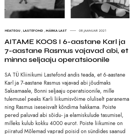
HEATEGU
,
LASTEFOND
,
MÄRKA LAST
08.JAANUAR 2021
AITAME KOOS I 6-aastane Karl ja
7-aastane Rasmus vajavad abi, et
minna seljaaju operatsioonile
SA TÜ Kliinikumi Lastefond andis teada, et 6-aastane
Karl ja 7-aastane Rasmus vajavad abi jõudmaks
Saksamaale, Bonni seljaaju operatsioonile, mille
tulemusel peaks Karli liikumisvõime oluliselt paranema
ning Rasmus iseseisvalt kõndima hakkama. Poiste
pered paluvad abi sõidu- ja elamiskulude tasumisel,
milleks kulub kokku 4000 eurot. Poiste liikumine on
piiratud Mõlemad vaprad poisid on sündides saanud