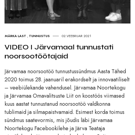
MÄRKA LAST
,
TUNNUSTUS
02.VEEBRUAR 2021
VIDEO I Järvamaal tunnustati
noorsootöötajaid
Järvamaa noorsootöö tunnustussündmus Aasta Tähed
2020 toimus 28. jaanuaril erakordselt ja innovaatiliselt
– veebiülekande vahendusel. Järvamaa Noortekogu
ja Järvamaa Omavalitsuste Liit on koostöös viimased
kuus aastat tunnustanud noorsootöö valdkonna
tublimaid ja silmapaistvamaid. Esimest korda toimus
sündmus saatevormis, mis jõudis läbi Järvamaa
Noortekogu Facebookilehe ja Järva Teataja