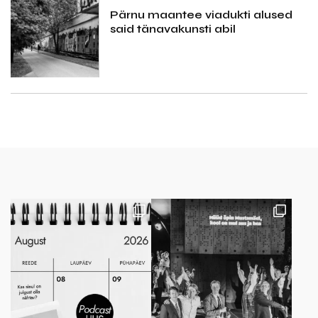
Pärnu maantee viadukti alused
said tänavakunsti abil