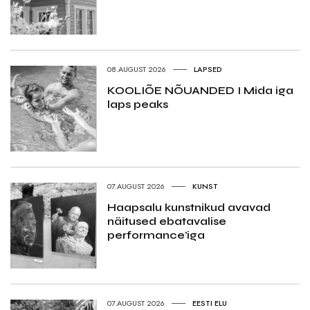
08.AUGUST 2026
LAPSED
KOOLIÕE NÕUANDED I Mida iga
laps peaks
07.AUGUST 2026
KUNST
Haapsalu kunstnikud avavad
näitused ebatavalise
performance’iga
07.AUGUST 2026
EESTI ELU