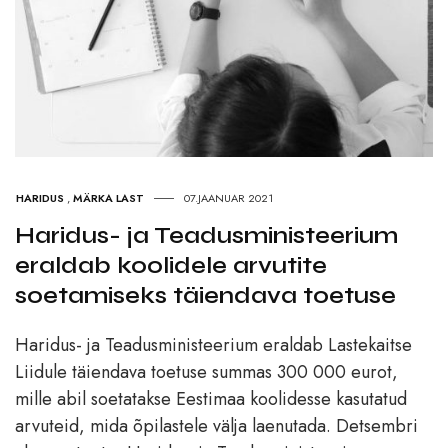
HARIDUS
,
MÄRKA LAST
07.JAANUAR 2021
Haridus- ja Teadusministeerium
eraldab koolidele arvutite
soetamiseks täiendava toetuse
Haridus- ja Teadusministeerium eraldab Lastekaitse
Liidule täiendava toetuse summas 300 000 eurot,
mille abil soetatakse Eestimaa koolidesse kasutatud
arvuteid, mida õpilastele välja laenutada. Detsembri