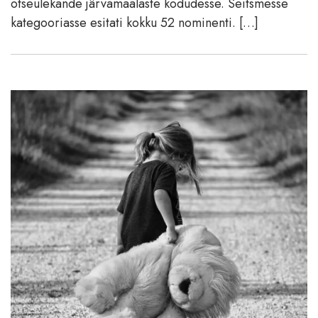
otseülekande järvamaalaste kodudesse. Seitsmesse
kategooriasse esitati kokku 52 nominenti. […]