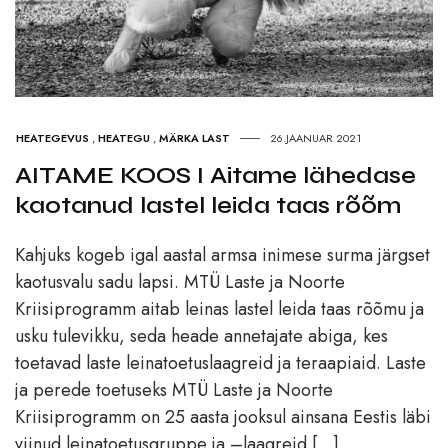
HEATEGEVUS
,
HEATEGU
,
MÄRKA LAST
26.JAANUAR 2021
AITAME KOOS I Aitame lähedase
kaotanud lastel leida taas rõõm
Kahjuks kogeb igal aastal armsa inimese surma järgset
kaotusvalu sadu lapsi. MTÜ Laste ja Noorte
Kriisiprogramm aitab leinas lastel leida taas rõõmu ja
usku tulevikku, seda heade annetajate abiga, kes
toetavad laste leinatoetuslaagreid ja teraapiaid. Laste
ja perede toetuseks MTÜ Laste ja Noorte
Kriisiprogramm on 25 aasta jooksul ainsana Eestis läbi
viinud leinatoetusgruppe ja –laagreid […]