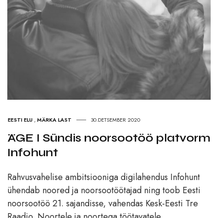
EESTI ELU
,
MÄRKA LAST
30.DETSEMBER 2020
ÄGE I Sündis noorsootöö platvorm
Infohunt
Rahvusvahelise ambitsiooniga digilahendus Infohunt
ühendab noored ja noorsootöötajad ning toob Eesti
noorsootöö 21. sajandisse, vahendas Kesk-Eesti Tre
Raadio. Noortele ja noortega töötavatele