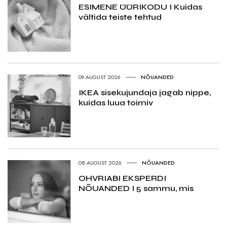
ESIMENE ÜÜRIKODU I Kuidas
vältida teiste tehtud
09.AUGUST 2026
NÕUANDED
IKEA sisekujundaja jagab nippe,
kuidas luua toimiv
08.AUGUST 2026
NÕUANDED
OHVRIABI EKSPERDI
NÕUANDED I 5 sammu, mis