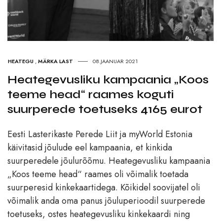
HEATEGU
,
MÄRKA LAST
08.JAANUAR 2021
Heategevusliku kampaania „Koos
teeme head“ raames koguti
suurperede toetuseks 4165 eurot
Eesti Lasterikaste Perede Liit ja myWorld Estonia
käivitasid jõulude eel kampaania, et kinkida
suurperedele jõulurõõmu. Heategevusliku kampaania
„Koos teeme head“ raames oli võimalik toetada
suurperesid kinkekaartidega. Kõikidel soovijatel oli
võimalik anda oma panus jõuluperioodil suurperede
toetuseks, ostes heategevusliku kinkekaardi ning