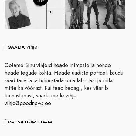
vihje
SAADA
Ootame Sinu vihjeid heade inimeste ja nende
heade tegude kohta. Heade uudiste portaali kaudu
saad tänada ja tunnustada oma lähedasi ja miks
mitte ka võõrast. Kui tead kedagi, kes väärib
tunnustamist, saada meile vihje:
vihje@goodnews.ee
PÄEVATOIMETAJA