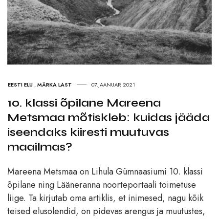
EESTI ELU
,
MÄRKA LAST
07.JAANUAR 2021
10. klassi õpilane Mareena
Metsmaa mõtiskleb: kuidas jääda
iseendaks kiiresti muutuvas
maailmas?
Mareena Metsmaa on Lihula Gümnaasiumi 10. klassi
õpilane ning Lääneranna noorteportaali toimetuse
liige. Ta kirjutab oma artiklis, et inimesed, nagu kõik
teised elusolendid, on pidevas arengus ja muutustes,