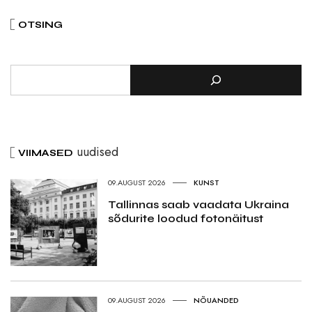
OTSING
uudised
VIIMASED
09.AUGUST 2026
KUNST
Tallinnas saab vaadata Ukraina
sõdurite loodud fotonäitust
09.AUGUST 2026
NÕUANDED