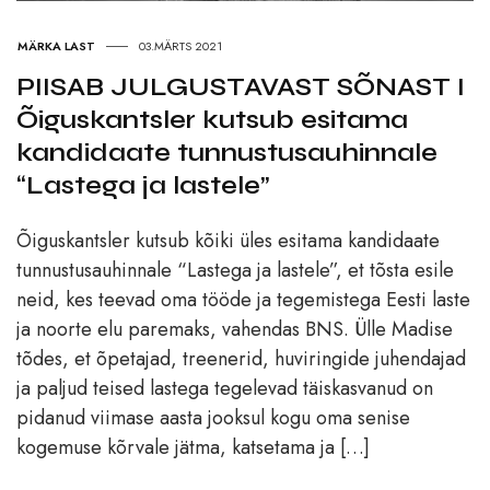
MÄRKA LAST
03.MÄRTS 2021
PIISAB JULGUSTAVAST SÕNAST I
Õiguskantsler kutsub esitama
kandidaate tunnustusauhinnale
“Lastega ja lastele”
Õiguskantsler kutsub kõiki üles esitama kandidaate
tunnustusauhinnale “Lastega ja lastele”, et tõsta esile
neid, kes teevad oma tööde ja tegemistega Eesti laste
ja noorte elu paremaks, vahendas BNS. Ülle Madise
tõdes, et õpetajad, treenerid, huviringide juhendajad
ja paljud teised lastega tegelevad täiskasvanud on
pidanud viimase aasta jooksul kogu oma senise
kogemuse kõrvale jätma, katsetama ja […]