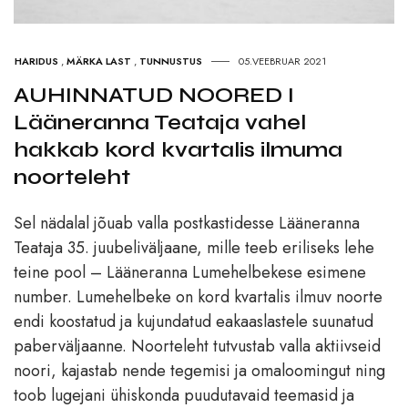
HARIDUS
,
MÄRKA LAST
,
TUNNUSTUS
05.VEEBRUAR 2021
AUHINNATUD NOORED I
Lääneranna Teataja vahel
hakkab kord kvartalis ilmuma
noorteleht
Sel nädalal jõuab valla postkastidesse Lääneranna
Teataja 35. juubeliväljaane, mille teeb eriliseks lehe
teine pool – Lääneranna Lumehelbekese esimene
number. Lumehelbeke on kord kvartalis ilmuv noorte
endi koostatud ja kujundatud eakaaslastele suunatud
paberväljaanne. Noorteleht tutvustab valla aktiivseid
noori, kajastab nende tegemisi ja omaloomingut ning
toob lugejani ühiskonda puudutavaid teemasid ja