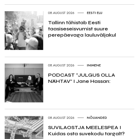
08.AUGUST 2026
EESTI ELU
Tallinn tähistab Eesti
taasiseseisvumist suure
perepäevaga lauluväljakul
08.AUGUST 2026
INIMENE
PODCAST “JULGUS OLLA
NÄHTAV” I Jane Hassan:
08.AUGUST 2026
NÕUANDED
SUVILAOSTJA MEELESPEA I
Kuidas osta suvekodu targalt?