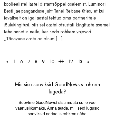
kooliealistel lastel distantsõppel osalemist. Luminori
Eesti jaepanganduse juht Tanel Rebane ütles, et kui
tavaliselt on igal aastal tehtud oma partneritele
jõulukingitusi, siis sel aastal otsustati kingituste asemel
teha annetus neile, kes seda rohkem vajavad.
„Tänavune aasta on olnud […]
«
1
6
7
8
9
10
11
12
13
»
Mis sisu sooviksid GoodNewsis rohkem
lugeda?
Soovime GoodNewsi sisu muuta sulle veel
väärtuslikumaks. Anna teada, milliseid lugusid
sooviksid portaalis rohkem näha.