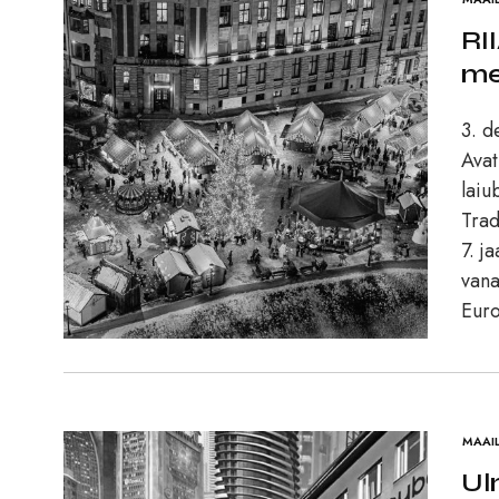
RI
me
3. d
Avat
laiu
Trad
7. j
vana
Euro
MAAI
Ul