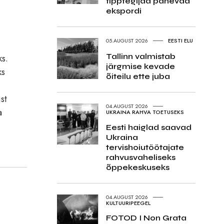
tipptegijad panevad
ekspordi
b
05.AUGUST 2026
EESTI ELU
Tallinn valmistab
ks.
järgmise kevade
ks
õiteilu ette juba
st
04.AUGUST 2026
a
UKRAINA RAHVA TOETUSEKS
Eesti haiglad saavad
Ukraina
tervishoiutöötajate
rahvusvaheliseks
õppekeskuseks
04.AUGUST 2026
KULTUURIPEEGEL
FOTOD I Non Grata