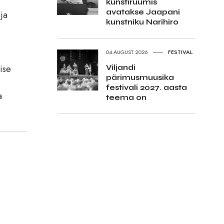
kunstiruumis
avatakse Jaapani
ja
kunstniku Narihiro
04.AUGUST 2026
FESTIVAL
Viljandi
ise
pärimusmuusika
festivali 2027. aasta
a
teema on