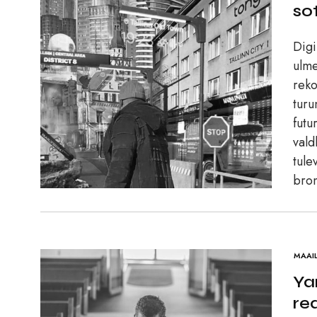
so
Digi
ulme
reko
turu
futu
vald
tule
bro
MAAI
Ya
re