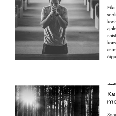
Eile
sool
koda
ajal
nais
konv
esim
õigu
MAAI
Ke
me
Soom