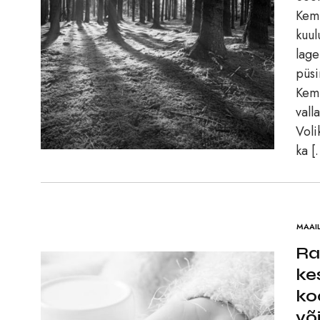
Kemi
kuul
lage
püsi
Kemi
vall
Voli
ka [
MAAI
Ra
ke
ko
võ