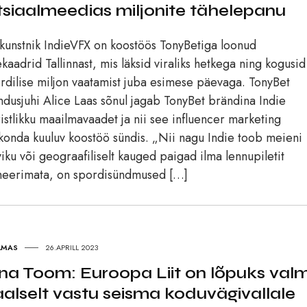
tsiaalmeedias miljonite tähelepanu
kunstnik IndieVFX on koostöös TonyBetiga loonud
kaadrid Tallinnast, mis läksid viraliks hetkega ning kogusid
rdilise miljon vaatamist juba esimese päevaga. TonyBet
ndusjuhi Alice Laas sõnul jagab TonyBet brändina Indie
ristlikku maailmavaadet ja nii see influencer marketing
konda kuuluv koostöö sündis. „Nii nagu Indie toob meieni
viku või geograafiliselt kauged paigad ilma lennupiletit
neerimata, on spordisündmused […]
LMAS
26.APRILL 2023
na Toom: Euroopa Liit on lõpuks valm
aalselt vastu seisma koduvägivallale