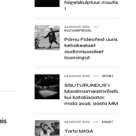
hiigelskulptuur muutis
I
04.AUGUST 2026
KULTUURIPEEGEL
Pärnu Fideofest uuris
kehakeskset
audiovisuaalset
loomingut
04.AUGUST 2026
SPORT
SISUTURUNDUS">
Maailmameistrivõistlused
kui katalüsaator:
mida 2026. aasta MM
is
04.AUGUST 2026
KUNST
Tartu MIGA