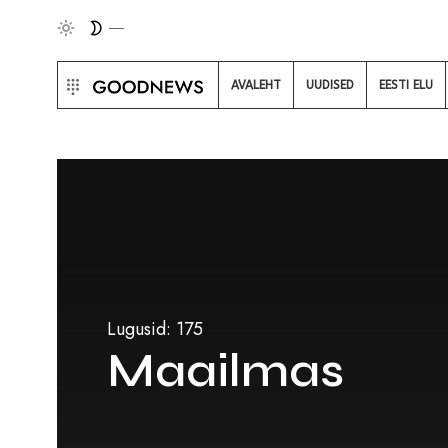
AVALEHT
UUDISED
EESTI ELU
Lugusid: 175
Maailmas