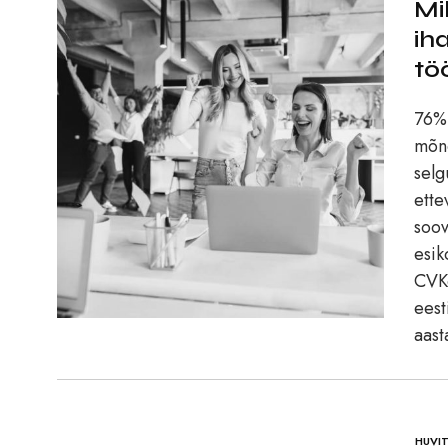
Mi
ih
tö
76% 
mõne
selg
ette
soov
esik
CVKe
eest
aast
HUVI