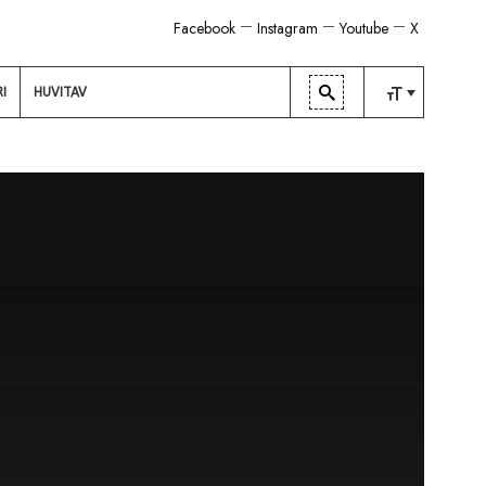
Facebook
Instagram
Youtube
X
RI
HUVITAV
TAVALINE
KESKMINE
SUUR