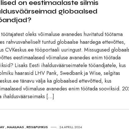
llised on eestimaalaste silmis
aldusväärseimad globaalsed
öandjad?
töötajatest oleks võimaluse avanedes huvitatud töötama
s rahvusvaheliselt tuntud globaalse haardega ettevõttes,
us CVKeskus.ee tööportaali uuringust. Missugused globaal
võttes eestimaalased võimaluse avanedes enim töötada
iksid? Lisaks Eesti ihaldusväärseimatele tööandjatele, kus
olmiku haarasid LHV Pank, Swedbank ja Wise, selgitas
skus.ee tänavu välja ka globaalsed ettevõtted, kus
imaalased võimaluse avanedes enim töötada sooviksid. 20
a ihaldusväärseimaks […]
TAV
,
MAAILMAS
,
REIS&PUHKUS
24.APRILL 2024