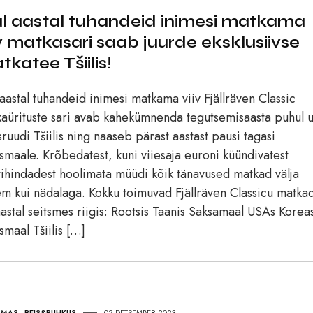
al aastal tuhandeid inimesi matkama
iv matkasari saab juurde eksklusiivse
tkatee Tšiilis!
 aastal tuhandeid inimesi matkama viiv Fjällräven Classic
aürituste sari avab kahekümnenda tegutsemisaasta puhul 
ruudi Tšiilis ning naaseb pärast aastast pausi tagasi
ismaale. Krõbedatest, kuni viiesaja euroni küündivatest
tihindadest hoolimata müüdi kõik tänavused matkad välja
m kui nädalaga. Kokku toimuvad Fjällräven Classicu matka
aastal seitsmes riigis: Rootsis Taanis Saksamaal USAs Korea
ismaal Tšiilis […]
LMAS
,
REIS&PUHKUS
02.DETSEMBER 2023