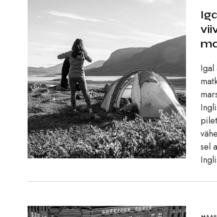
Ig
vi
ma
Igal
matk
mars
Ingl
pile
vähe
sel 
Ingl
MAAI