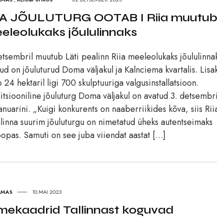
IA JÕULUTURG OOTAB I Riia muutu
eleolukaks jõululinnaks
etsembril muutub Läti pealinn Riia meeleolukaks jõululinna
ud on jõuluturud Doma väljakul ja Kalnciema kvartalis. Lisa
b 24 hektaril ligi 700 skulptuuriga valgusinstallatsioon.
itsiooniline jõuluturg Doma väljakul on avatud 3. detsembri
aanuarini. „Kuigi konkurents on naaberriikides kõva, siis Rii
linna suurim jõuluturgu on nimetatud üheks autentseimaks
opas. Samuti on see juba viiendat aastat […]
LMAS
10.MAI 2023
mekaadrid Tallinnast koguvad