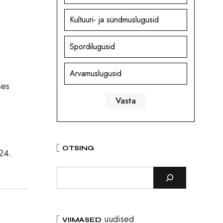
Kultuuri- ja sündmuslugusid
Spordilugusid
Arvamuslugusid
ses
OTSING
24.
uudised
VIIMASED