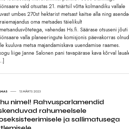
önsaare vald otsustas 21. märtsil võtta kolmandiku vallale
uvast umbes 270st hektarist metsast kaitse alla ning asend
raiemajandus oma metsades täielikult
metsandusvõtetega, vahendas Hs.fi. Säärase otsuseni jõuti
önsaare valla planeeringute komisjonis päevakorras olnud
ale kuuluva metsa majandamiskava uuendamise raames.
kogu liige Janne Salonen pani tavapärase kava kõrval laual
…]
LMAS
13.MÄRTS 2023
hu nimel! Rahvusparlamendid
skenduvad rahumeelsele
oseksisteerimisele ja sallimatusega
itlemisele