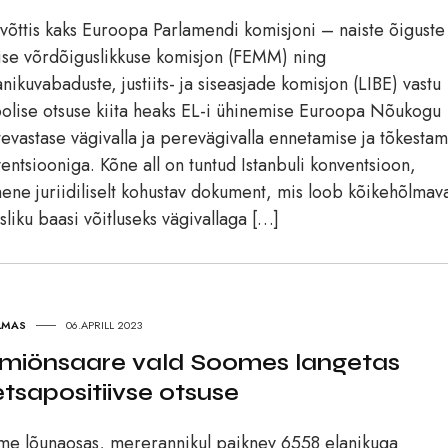
 võttis kaks Euroopa Parlamendi komisjoni – naiste õiguste 
ise võrdõiguslikkuse komisjon (FEMM) ning
nikuvabaduste, justiits- ja siseasjade komisjon (LIBE) vastu
oolise otsuse kiita heaks EL-i ühinemise Euroopa Nõukogu
tevastase vägivalla ja perevägivalla ennetamise ja tõkestam
entsiooniga. Kõne all on tuntud Istanbuli konventsioon,
ene juriidiliselt kohustav dokument, mis loob kõikehõlmav
sliku baasi võitluseks vägivallaga […]
LMAS
06.APRILL 2023
miönsaare vald Soomes langetas
tsapositiivse otsuse
e lõunaosas, mererannikul paiknev 6558 elanikuga