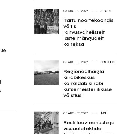
05.AUGUST 2026
SPORT
Tartu noortekoondis
võitis
rahvusvahelistelt
laste mängudelt
kaheksa
uue
05.AUGUST 2026
EESTI ELU
Regionaalhaigla
kiirabikeskus
d
korraldab kiirabi
kutsemeisterlikkuse
s
võistlusi
05.AUGUST 2026
ÄRI
Eesti loovteenuste ja
visuaalefektide