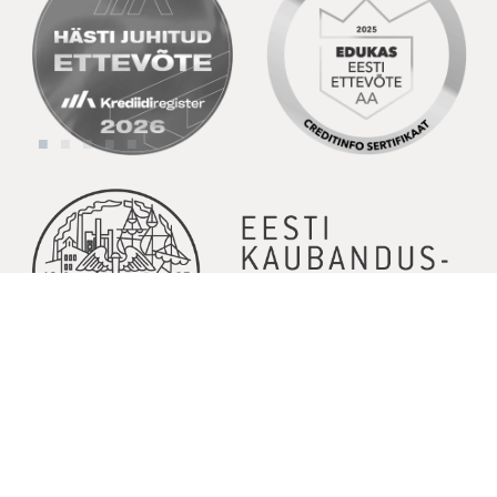
© Copyright 2026 | Kõik õigused kaitstud | Powered by
GoodNews
Communication