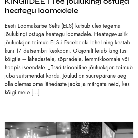
KINGIIDEE I Tee jõulukingi ostuga
heategu loomadele
Eesti Loomakaitse Selts (ELS) kutsub üles tegema
jõulukingi ostuga heategu loomadele. Heategevuslik
jõuluoksjon toimub ELS-i Facebooki lehel ning kestab
kuni 17. detsembri keskööni. Oksjonilt leiab kingitusi
kõigile – lähedastele, sõpradele, lemmikloomale või
hoopis iseendale. „Traditsiooniline jõuluoksjon toimub
juba seitsmendat korda. Jõulud on suurepärane aeg
olla olemas oma lähedaste jaoks ja märgata neid, kes
kõigi meie […]