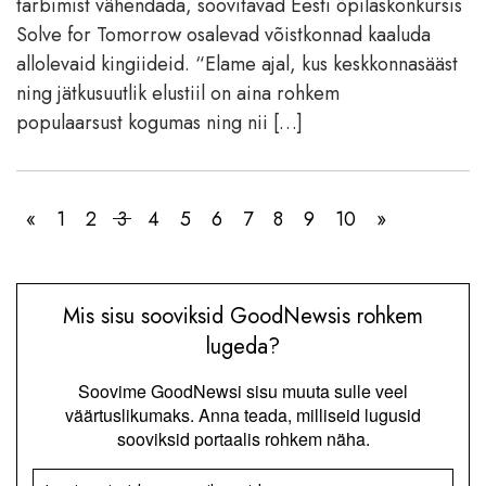
tarbimist vähendada, soovitavad Eesti õpilaskonkursis
Solve for Tomorrow osalevad võistkonnad kaaluda
allolevaid kingiideid. “Elame ajal, kus keskkonnasääst
ning jätkusuutlik elustiil on aina rohkem
populaarsust kogumas ning nii […]
«
1
2
3
4
5
6
7
8
9
10
»
Mis sisu sooviksid GoodNewsis rohkem
lugeda?
Soovime GoodNewsi sisu muuta sulle veel
väärtuslikumaks. Anna teada, milliseid lugusid
sooviksid portaalis rohkem näha.