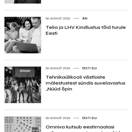
06.AUGUST 2026
ÄRI
Telia ja LHV Kindlustus tõid turule
Eesti
06.AUGUST 2026
EESTI ELU
Tehnikaülikooli vilistlaste
mälestustest sündis suvelavastus
„Nüüd õpin
06.AUGUST 2026
EESTI ELU
Omniva kutsub eestimaalasi