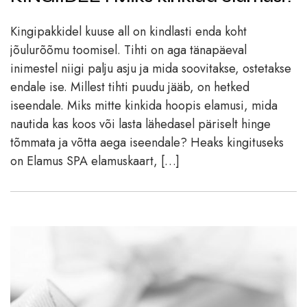
Kingipakkidel kuuse all on kindlasti enda koht
jõulurõõmu toomisel. Tihti on aga tänapäeval
inimestel niigi palju asju ja mida soovitakse, ostetakse
endale ise. Millest tihti puudu jääb, on hetked
iseendale. Miks mitte kinkida hoopis elamusi, mida
nautida kas koos või lasta lähedasel päriselt hinge
tõmmata ja võtta aega iseendale? Heaks kingituseks
on Elamus SPA elamuskaart, […]