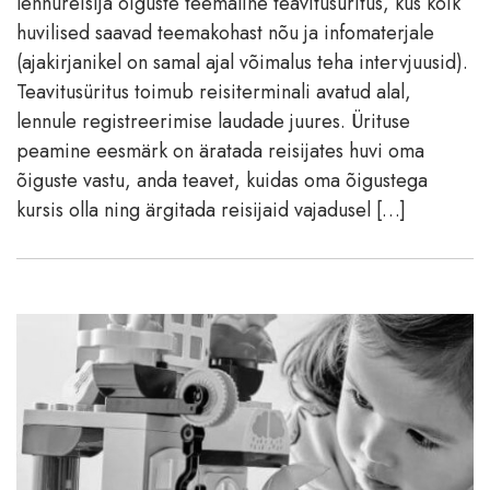
lennureisija õiguste teemaline teavitusüritus, kus kõik
huvilised saavad teemakohast nõu ja infomaterjale
(ajakirjanikel on samal ajal võimalus teha intervjuusid).
Teavitusüritus toimub reisiterminali avatud alal,
lennule registreerimise laudade juures. Ürituse
peamine eesmärk on äratada reisijates huvi oma
õiguste vastu, anda teavet, kuidas oma õigustega
kursis olla ning ärgitada reisijaid vajadusel […]