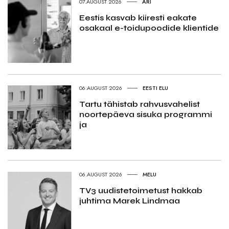
07.AUGUST 2026
ÄRI
Eestis kasvab kiiresti eakate
osakaal e-toidupoodide klientide
06.AUGUST 2026
EESTI ELU
Tartu tähistab rahvusvahelist
noortepäeva sisuka programmi
ja
06.AUGUST 2026
MELU
TV3 uudistetoimetust hakkab
juhtima Marek Lindmaa