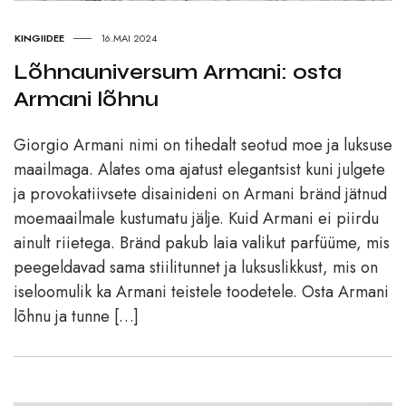
KINGIIDEE
16.MAI 2024
Lõhnauniversum Armani: osta
Armani lõhnu
Giorgio Armani nimi on tihedalt seotud moe ja luksuse
maailmaga. Alates oma ajatust elegantsist kuni julgete
ja provokatiivsete disainideni on Armani bränd jätnud
moemaailmale kustumatu jälje. Kuid Armani ei piirdu
ainult riietega. Bränd pakub laia valikut parfüüme, mis
peegeldavad sama stiilitunnet ja luksuslikkust, mis on
iseloomulik ka Armani teistele toodetele. Osta Armani
lõhnu ja tunne […]