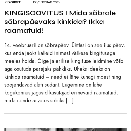
KINGIIDEE
10.VEEBRUAR 2024
KINGISOOVITUS I Mida sõbrale
sõbrapäevaks kinkida? Ikka
raamatuid!
14. veebruaril on sõbrapäev. Ühtlasi on see ilus päev,
kus enda jaoks kalleid inimesi väikese kingitusega
meeles hoida. Õige ja erilise kingituse leidmine võib
aga osutuda parajaks pähkliks. Üheks ideeks on
kinkida raamatuid – need ei lähe kunagi moest ning
soojendavad alati südant. Lugemine on lahe
kogukonnas jagasid kasutajad erinevaid raamatuid,
mida nende arvates sobiks […]