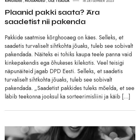
KINGIIDEE
,
NÕUANDED
,
OLE TEADLIK
18.DETSEMBER 2023
Plaanid pakki saata? Ära
saadetist nii pakenda
Pakkide saatmise kõrghooaeg on käes. Selleks, et
saadetis turvaliselt sihtkohta jõuaks, tuleb see sobivalt
pakendada. Näiteks ei tohiks kaupa teele panna vaid
kinkepakendis ega õhukeses kilekotis. Veel teisigi
näpunäiteid jagab DPD Eesti. Selleks, et saadetis
turvaliselt sihtkohta jõuaks, tuleb see sobivalt
pakendada. „Saadetist pakkides tuleks mõelda, et see
läbib teekonna jooksul ka sorteerimisliini ja käib […]