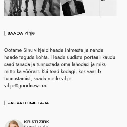
vihje
SAADA
Ootame Sinu vihjeid heade inimeste ja nende
heade tegude kohta. Heade uudiste portaali kaudu
saad tänada ja tunnustada oma lähedasi ja miks
mitte ka võõrast. Kui tead kedagi, kes väärib
tunnustamist, saada meile vihje:
vihje@goodnews.ee
PÄEVATOIMETAJA
KRISTI ZIRK