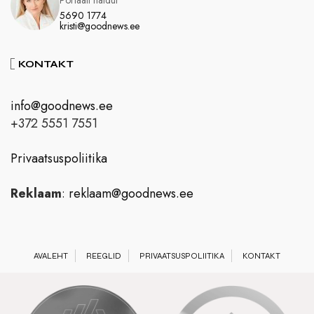
Portaali haldur
5690 1774
kristi@goodnews.ee
KONTAKT
info@goodnews.ee
+372 5551 7551
Privaatsuspoliitika
Reklaam
:
reklaam@goodnews.ee
AVALEHT
REEGLID
PRIVAATSUSPOLIITIKA
KONTAKT