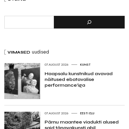
uudised
VIIMASED
07.AUGUST 2026
KUNST
Haapsalu kunstnikud avavad
näitused ebatavalise
performance’iga
07.AUGUST 2026
EESTI ELU
Pärnu maantee viadukti alused
said tänavakunsti abil