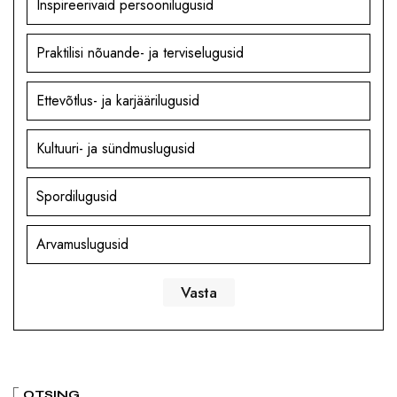
Inspireerivaid persoonilugusid
Praktilisi nõuande- ja terviselugusid
Ettevõtlus- ja karjäärilugusid
Kultuuri- ja sündmuslugusid
Spordilugusid
Arvamuslugusid
OTSING