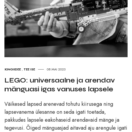
KINGIIDEE
,
TEE ISE
08.MAI 2023
LEGO: universaalne ja arendav
mänguasi igas vanuses lapsele
Väikesed lapsed arenevad tohutu kiirusega ning
lapsevanema ülesanne on seda igati toetada,
pakkudes lapsele eakohaseid arendavaid mänge ja
tegevusi. Õiged mänguasjad aitavad aju arengule igati