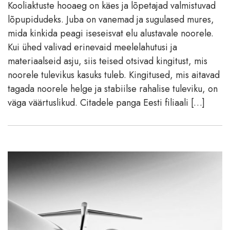
Kooliaktuste hooaeg on käes ja lõpetajad valmistuvad
lõpupidudeks. Juba on vanemad ja sugulased mures,
mida kinkida peagi iseseisvat elu alustavale noorele.
Kui ühed valivad erinevaid meelelahutusi ja
materiaalseid asju, siis teised otsivad kingitust, mis
noorele tulevikus kasuks tuleb. Kingitused, mis aitavad
tagada noorele helge ja stabiilse rahalise tuleviku, on
väga väärtuslikud. Citadele panga Eesti filiaali […]