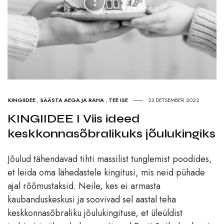
KINGIIDEE
,
SÄÄSTA AEGA JA RAHA
,
TEE ISE
23.DETSEMBER 2022
KINGIIDEE I Viis ideed
keskkonnasõbralikuks jõulukingiks
Jõulud tähendavad tihti massilist tunglemist poodides,
et leida oma lähedastele kingitusi, mis neid pühade
ajal rõõmustaksid. Neile, kes ei armasta
kaubanduskeskusi ja soovivad sel aastal teha
keskkonnasõbraliku jõulukingituse, et üleüldist