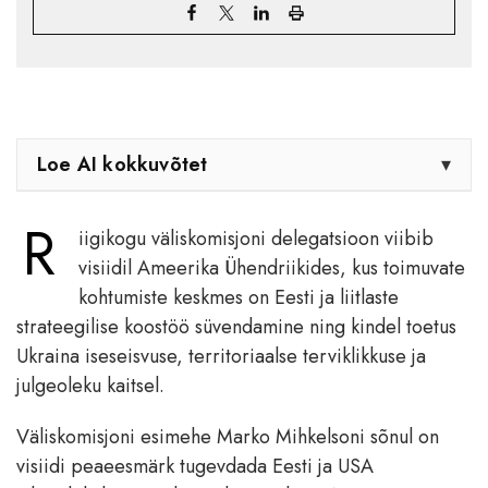
Loe AI kokkuvõtet
▾
R
iigikogu väliskomisjoni delegatsioon viibib
visiidil Ameerika Ühendriikides, kus toimuvate
kohtumiste keskmes on Eesti ja liitlaste
strateegilise koostöö süvendamine ning kindel toetus
Ukraina iseseisvuse, territoriaalse terviklikkuse ja
julgeoleku kaitsel.
Väliskomisjoni esimehe Marko Mihkelsoni sõnul on
visiidi peaeesmärk tugevdada Eesti ja USA