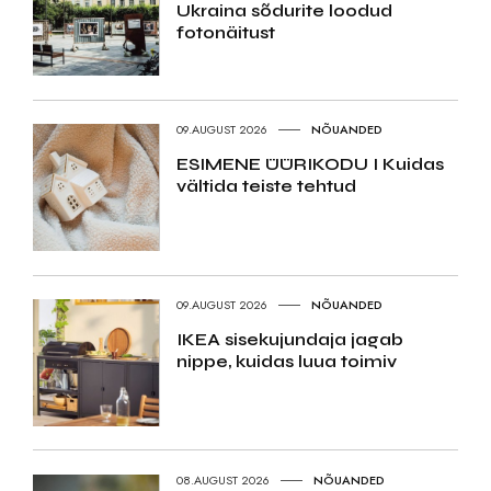
Ukraina sõdurite loodud
fotonäitust
09.AUGUST 2026
NÕUANDED
ESIMENE ÜÜRIKODU I Kuidas
vältida teiste tehtud
09.AUGUST 2026
NÕUANDED
IKEA sisekujundaja jagab
nippe, kuidas luua toimiv
08.AUGUST 2026
NÕUANDED