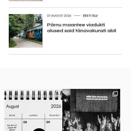
07.AUGUST 2026
EESTI ELU
Pärnu maantee viadukti
alused said tänavakunsti abil