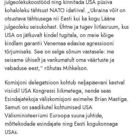
julgeolekukoostööd ning kinnitada USA püsiva
kohaloleku tähtsust NATO idatiival. „Ukraina võit on
otsustava tähtsusega nii Eesti kui ka kogu Lääne
julgeoleku seisukohast. Ühtne ja tugev liitlasruum, kus
USA on jätkuvalt kindel tugitala, on meie kõige
kindlam garantii Venemaa edasise agressiooni
tõrjumiseks. See on selge sõnum vastasele: me
seisame ühiselt ja vankumatult oma väärtuste ja
vabaduse eest,“ rõhutas Mihkelson.
Komisjoni delegatsioon kohtub neljapäevani kestval
visiidil USA Kongressi liikmetega, nende seas
Esindajatekoja väliskomisjoni esimehe Brian Mastiga.
Samuti on saadikutel kohtumised USA
Välisministeeriumi Euroopa suuna juhtide,
mõttekodade esindajate ning Eesti kogukonnaga
USAs.