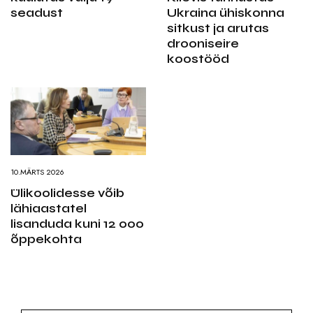
seadust
Ukraina ühiskonna
sitkust ja arutas
drooniseire
koostööd
10.MÄRTS 2026
Ülikoolidesse võib
lähiaastatel
lisanduda kuni 12 000
õppekohta