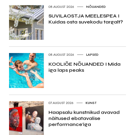
08.AUGUST 2026
NÕUANDED
SUVILAOSTJA MEELESPEA I
Kuidas osta suvekodu targalt?
08.AUGUST 2026
LAPSED
KOOLIÕE NÕUANDED I Mida
iga laps peaks
07.AUGUST 2026
KUNST
Haapsalu kunstnikud avavad
näitused ebatavalise
performance’iga