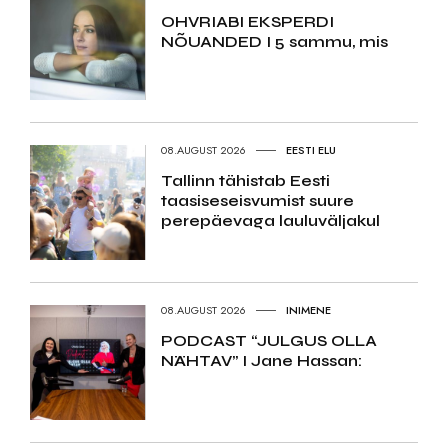
OHVRIABI EKSPERDI
NÕUANDED I 5 sammu, mis
08.AUGUST 2026
EESTI ELU
Tallinn tähistab Eesti
taasiseseisvumist suure
perepäevaga lauluväljakul
08.AUGUST 2026
INIMENE
PODCAST “JULGUS OLLA
NÄHTAV” I Jane Hassan: