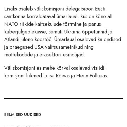
Lisaks osaleb väliskomisjoni delegatsioon Eesti
saatkonna korraldataval ümarlaual, kus on kõne all
NATO riikide kaitsekulude tõstmine ja panus
küberjulgeolekusse, samuti Ukraina õppetunnid ja
Atlandi-ülene koostöö. Ümarlaual osalevad ka endised
ja praegused USA valitsusametnikud ning
mõttekodade ja erasektori esindajad.
Väliskomisjoni esimehe kõrval osalevad visiidil
komisjoni liikmed Luisa Rõivas ja Henn Põlluaas.
EELMISED UUDISED