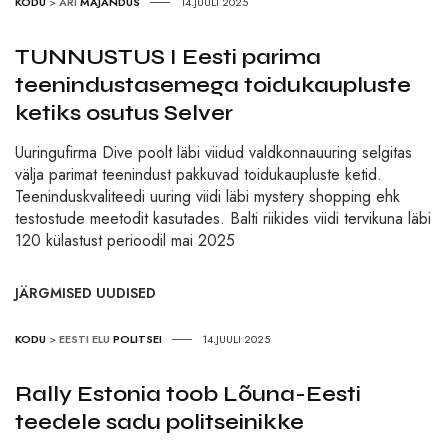
KODU
>
ÄRI
MAJANDUS
14.JUULI 2025
TUNNUSTUS I Eesti parima
teenindustasemega toidukaupluste
ketiks osutus Selver
Uuringufirma Dive poolt läbi viidud valdkonnauuring selgitas
välja parimat teenindust pakkuvad toidukaupluste ketid.
Teeninduskvaliteedi uuring viidi läbi mystery shopping ehk
testostude meetodit kasutades. Balti riikides viidi tervikuna läbi
120 külastust perioodil mai 2025
JÄRGMISED UUDISED
KODU
>
EESTI ELU
POLITSEI
14.JUULI 2025
Rally Estonia toob Lõuna-Eesti
teedele sadu politseinikke