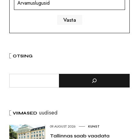
Arvamuslugusid
OTSING
uudised
VIIMASED
09.AUGUST 2026
KUNST
Tallinnas saab vaadata