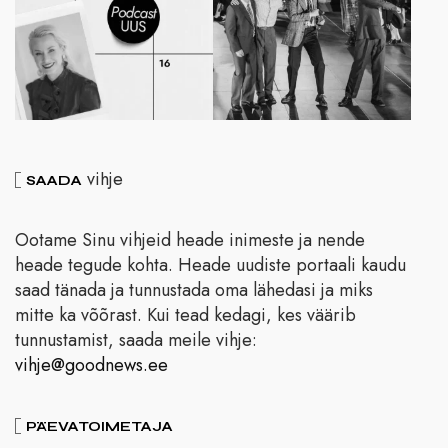
vihje
SAADA
Ootame Sinu vihjeid heade inimeste ja nende
heade tegude kohta. Heade uudiste portaali kaudu
saad tänada ja tunnustada oma lähedasi ja miks
mitte ka võõrast. Kui tead kedagi, kes väärib
tunnustamist, saada meile vihje:
vihje@goodnews.ee
PÄEVATOIMETAJA