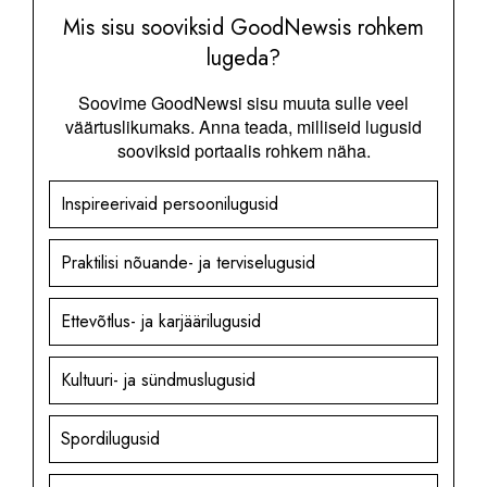
Mis sisu sooviksid GoodNewsis rohkem
lugeda?
Soovime GoodNewsi sisu muuta sulle veel
väärtuslikumaks. Anna teada, milliseid lugusid
sooviksid portaalis rohkem näha.
Inspireerivaid persoonilugusid
Praktilisi nõuande- ja terviselugusid
Ettevõtlus- ja karjäärilugusid
Kultuuri- ja sündmuslugusid
Spordilugusid