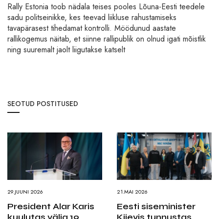
Rally Estonia toob nädala teises pooles Lõuna-Eesti teedele
sadu politseinikke, kes teevad liikluse rahustamiseks
tavapärasest tihedamat kontrolli. Möödunud aastate
rallikogemus näitab, et siinne rallipublik on olnud igati mõistlik
ning suuremalt jaolt liigutakse katselt
SEOTUD POSTITUSED
29.JUUNI 2026
21.MAI 2026
President Alar Karis
Eesti siseminister
kuulutas välja 19
Kiievis tunnustas