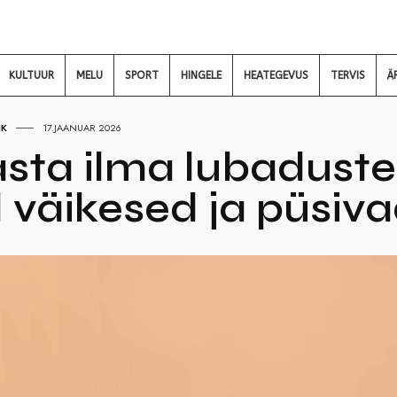
KULTUUR
MELU
SPORT
HINGELE
HEATEGEVUS
TERVIS
Ä
IK
17.JAANUAR 2026
sta ilma lubaduste
 väikesed ja püsi