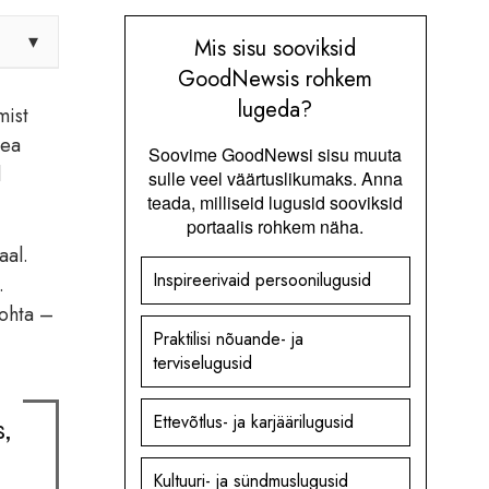
▾
Mis sisu sooviksid
GoodNewsis rohkem
lugeda?
mist
pea
Soovime GoodNewsi sisu muuta
d
sulle veel väärtuslikumaks. Anna
teada, milliseid lugusid sooviksid
portaalis rohkem näha.
aal.
Inspireerivaid persoonilugusid
.
kohta –
Praktilisi nõuande- ja
terviselugusid
Ettevõtlus- ja karjäärilugusid
,
Kultuuri- ja sündmuslugusid