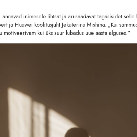
nnavad inimesele lihtsat ja arusaadavat tagasisidet selle 
spert ja Huawei koolitusjuht Jekaterina Mishina. „Kui sammu
u motiveerivam kui üks suur lubadus uue aasta alguses.“