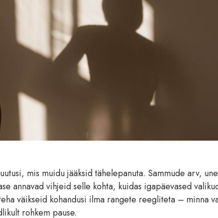
muutusi, mis muidu jääksid tähelepanuta. Sammude arv, une
tase annavad vihjeid selle kohta, kuidas igapäevased valiku
eha väikseid kohandusi ilma rangete reegliteta – minna 
dlikult rohkem pause.