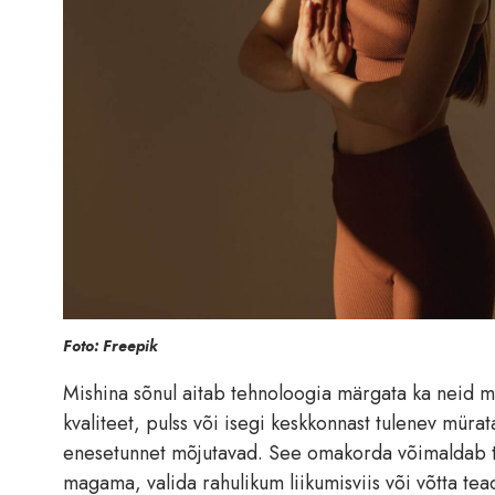
Foto: Freepik
Mishina sõnul aitab tehnoloogia märgata ka neid 
kvaliteet, pulss või isegi keskkonnast tulenev müra
enesetunnet mõjutavad. See omakorda võimaldab t
magama, valida rahulikum liikumisviis või võtta tea