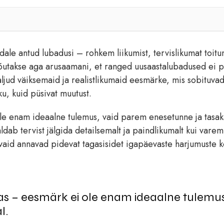
ale antud lubadusi – rohkem liikumist, tervislikumat toitu
i jõutakse aga arusaamani, et ranged uusaastalubadused ei 
aljud väiksemaid ja realistlikumaid eesmärke, mis sobituva
u, kuid püsivat muutust.
e enam ideaalne tulemus, vaid parem enesetunne ja tasak
ab tervist jälgida detailsemalt ja paindlikumalt kui varem
aid annavad pidevat tagasisidet igapäevaste harjumuste 
s – eesmärk ei ole enam ideaalne tulemus
l.