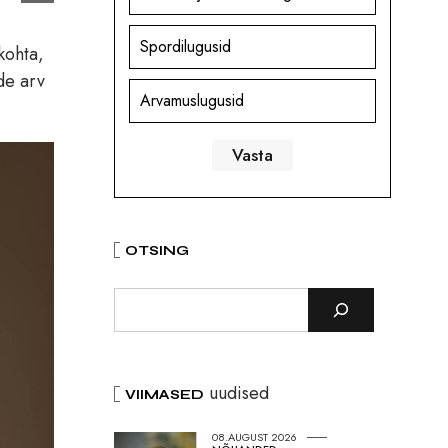
Spordilugusid
kohta,
de arv
Arvamuslugusid
OTSING
uudised
VIIMASED
08.AUGUST 2026