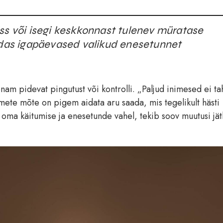
ss või isegi keskkonnast tulenev müratase
uidas igapäevased valikud enesetunnet
nam pidevat pingutust või kontrolli. „Paljud inimesed ei ta
dmete mõte on pigem aidata aru saada, mis tegelikult hästi
oma käitumise ja enesetunde vahel, tekib soov muutusi jät