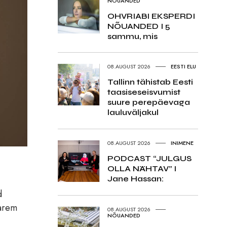
NÕUANDED
OHVRIABI EKSPERDI
NÕUANDED I 5
sammu, mis
08.AUGUST 2026
EESTI ELU
Tallinn tähistab Eesti
taasiseseisvumist
suure perepäevaga
lauluväljakul
08.AUGUST 2026
INIMENE
PODCAST “JULGUS
OLLA NÄHTAV” I
Jane Hassan:
d
varem
08.AUGUST 2026
NÕUANDED