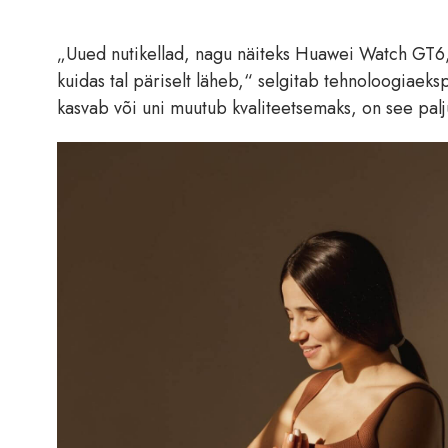
„Uued nutikellad, nagu näiteks Huawei Watch GT6, a
kuidas tal päriselt läheb,“ selgitab tehnoloogiaek
kasvab või uni muutub kvaliteetsemaks, on see palj