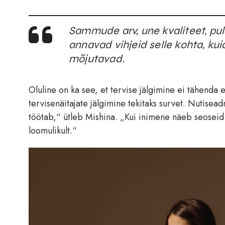
Sammude arv, une kvaliteet, pul
annavad vihjeid selle kohta, k
mõjutavad.
Oluline on ka see, et tervise jälgimine ei tähenda e
tervisenäitajate jälgimine tekitaks survet. Nutisea
töötab,“ ütleb Mishina. „Kui inimene näeb seoseid 
loomulikult.“