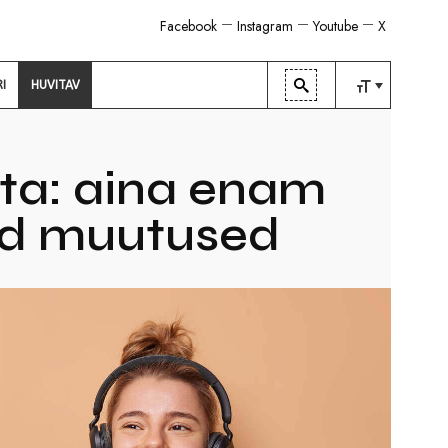
Facebook
Instagram
Youtube
X
RI
HUVITAV
TAVALINE
KESKMINE
ta: aina enam
SUUR
vad muutused