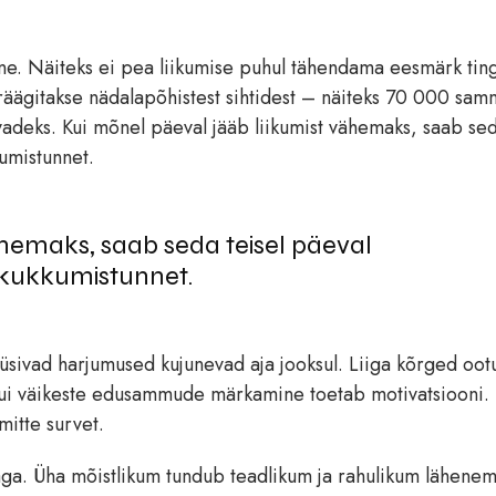
e. Näiteks ei pea liikumise puhul tähendama eesmärk tin
äägitakse nädalapõhistest sihtidest – näiteks 70 000 sam
vadeks. Kui mõnel päeval jääb liikumist vähemaks, saab se
kumistunnet.
ähemaks, saab seda teisel päeval
bikukkumistunnet.
püsivad harjumused kujunevad aja jooksul. Liiga kõrged oot
kui väikeste edusammude märkamine toetab motivatsiooni.
mitte survet.
ga. Üha mõistlikum tundub teadlikum ja rahulikum lähenem