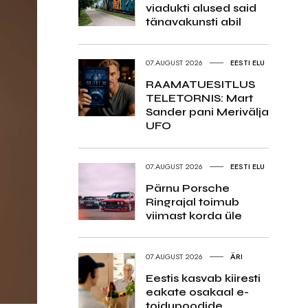
viadukti alused said
tänavakunsti abil
07.AUGUST 2026
EESTI ELU
RAAMATUESITLUS
TELETORNIS: Mart
Sander pani Merivälja
UFO
07.AUGUST 2026
EESTI ELU
Pärnu Porsche
Ringrajal toimub
viimast korda üle
07.AUGUST 2026
ÄRI
Eestis kasvab kiiresti
eakate osakaal e-
toidupoodide