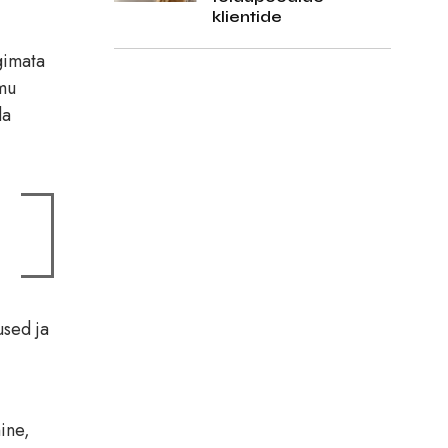
klientide
gimata
mu
da
used ja
ine,