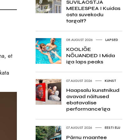
SUVILAOSTJA
MEELESPEA I Kuidas
osta suvekodu
targalt?
08.AUGUST 2026
LAPSED
KOOLIÕE
ha, et
NÕUANDED I Mida
iga laps peaks
kata
07.AUGUST 2026
KUNST
Haapsalu kunstnikud
avavad näitused
ebatavalise
performance’iga
07.AUGUST 2026
EESTI ELU
Pärnu maantee