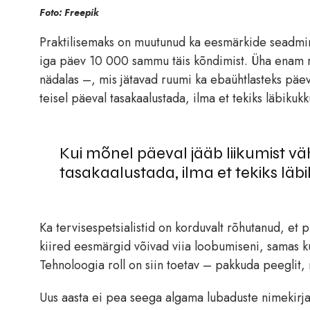
Foto: Freepik
Praktilisemaks on muutunud ka eesmärkide seadmin
iga päev 10 000 sammu täis kõndimist. Üha enam r
nädalas –, mis jätavad ruumi ka ebaühtlasteks päe
teisel päeval tasakaalustada, ilma et tekiks läbikuk
Kui mõnel päeval jääb liikumist v
tasakaalustada, ilma et tekiks lä
Ka tervisespetsialistid on korduvalt rõhutanud, et 
kiired eesmärgid võivad viia loobumiseni, samas 
Tehnoloogia roll on siin toetav – pakkuda peeglit, 
Uus aasta ei pea seega algama lubaduste nimekirja