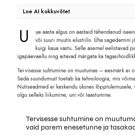
Loe AI kokkuvõtet
U
ue aasta algus on aastaid tähendanud iseend
või suuri muutis elustiilis. Üha sagedamin
kuigi kaua vastu. Selle asemel eelistavad p
igapäevaellu ning aitavad märgata ka tagasihoidlikk
Tervisesse suhtumine on muutumas – eesmärk ei ol
Seda suundumust toetab ka tehnoloogia, mis võimald
Nutiseadmed ei keskendu üksnes lõpptulemusele, v
olgu selleks liikumine, uni või taastumine.
Tervisesse suhtumine on muutuma
vaid parem enesetunne ja tasakaa