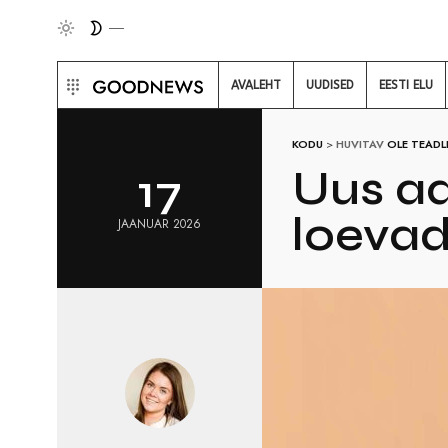
AVALEHT
UUDISED
EESTI ELU
KODU
>
HUVITAV
OLE TEADL
Uus aa
17
loevad
JAANUAR 2026