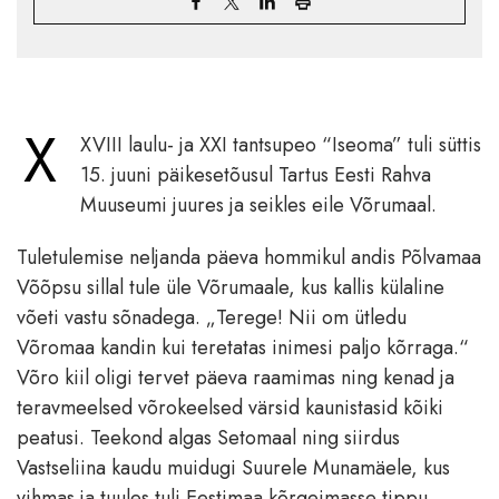
X
XVIII laulu- ja XXI tantsupeo “Iseoma” tuli süttis
15. juuni päikesetõusul Tartus Eesti Rahva
Muuseumi juures ja seikles eile Võrumaal.
Tuletulemise neljanda päeva hommikul andis Põlvamaa
Võõpsu sillal tule üle Võrumaale, kus kallis külaline
võeti vastu sõnadega. „Terege! Nii om ütledu
Võromaa kandin kui teretatas inimesi paljo kõrraga.“
Võro kiil oligi tervet päeva raamimas ning kenad ja
teravmeelsed võrokeelsed värsid kaunistasid kõiki
peatusi. Teekond algas Setomaal ning siirdus
Vastseliina kaudu muidugi Suurele Munamäele, kus
vihmas ja tuules tuli Eestimaa kõrgeimasse tippu