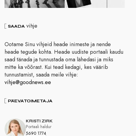
vihje
SAADA
Ootame Sinu vihjeid heade inimeste ja nende
heade tegude kohta. Heade uudiste portaali kaudu
saad tänada ja tunnustada oma lähedasi ja miks
mitte ka võõrast. Kui tead kedagi, kes väärib
tunnustamist, saada meile vihje:
vihje@goodnews.ee
PÄEVATOIMETAJA
KRISTI ZIRK
Portaali haldur
5690 1774