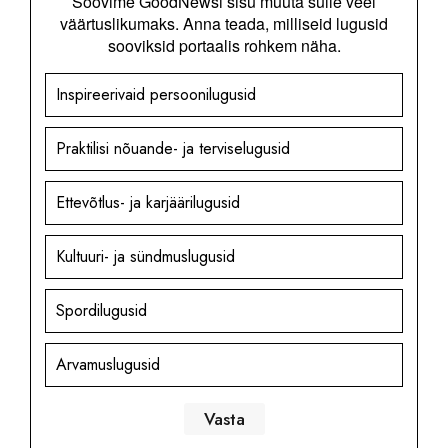
Soovime GoodNewsi sisu muuta sulle veel
väärtuslikumaks. Anna teada, milliseid lugusid
sooviksid portaalis rohkem näha.
Inspireerivaid persoonilugusid
Praktilisi nõuande- ja terviselugusid
Ettevõtlus- ja karjäärilugusid
Kultuuri- ja sündmuslugusid
Spordilugusid
Arvamuslugusid