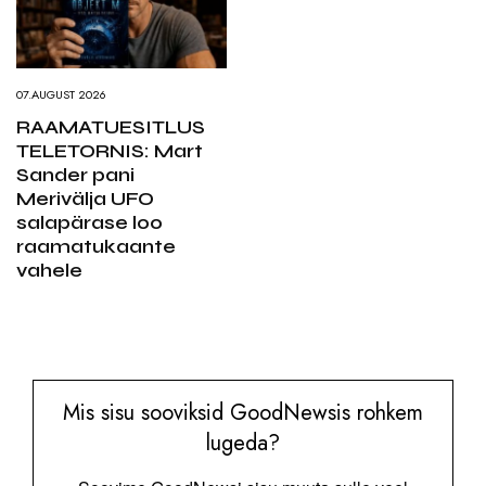
07.AUGUST 2026
RAAMATUESITLUS
TELETORNIS: Mart
Sander pani
Merivälja UFO
salapärase loo
raamatukaante
vahele
Mis sisu sooviksid GoodNewsis rohkem
lugeda?