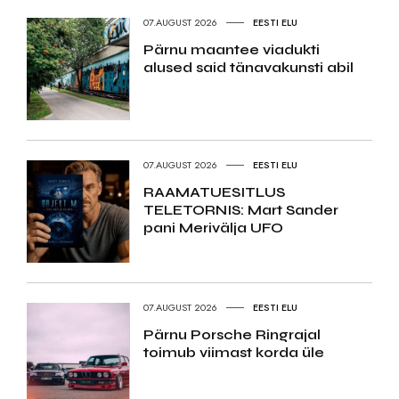
07.AUGUST 2026
EESTI ELU
Pärnu maantee viadukti
alused said tänavakunsti abil
07.AUGUST 2026
EESTI ELU
RAAMATUESITLUS
TELETORNIS: Mart Sander
pani Merivälja UFO
07.AUGUST 2026
EESTI ELU
Pärnu Porsche Ringrajal
toimub viimast korda üle