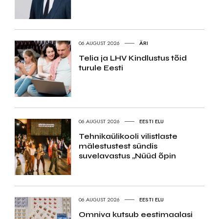
06.AUGUST 2026
ÄRI
Telia ja LHV Kindlustus tõid
turule Eesti
06.AUGUST 2026
EESTI ELU
Tehnikaülikooli vilistlaste
mälestustest sündis
suvelavastus „Nüüd õpin
06.AUGUST 2026
EESTI ELU
Omniva kutsub eestimaalasi