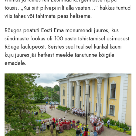
tõusis. „Kui siit pilvepiirilt alla vaatan…” hakkas tuntud
viis tahes või tahtmata peas helisema.
Rõuges peatuti Eesti Ema monumendi juures, kus
sündmuste fookus oli 100 aasta tähistamisel esimesest
Rõuge laulupeost. Seistes seal tuulisel künkal kauni
kuju juures jäi hetkest meelde tänutunne kõigile
emadele.