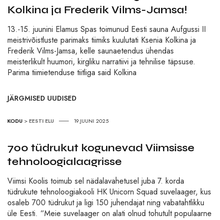
Kolkina ja Frederik Vilms-Jamsa!
13.-15. juunini Elamus Spas toimunud Eesti sauna Aufgussi II
meistrivõistluste parimaks tiimiks kuulutati Ksenia Kolkina ja
Frederik Vilms-Jamsa, kelle saunaetendus ühendas
meisterlikult huumori, kirgliku narratiivi ja tehnilise täpsuse.
Parima tiimietenduse tiitliga said Kolkina
JÄRGMISED UUDISED
KODU
>
EESTI ELU
19.JUUNI 2025
700 tüdrukut kogunevad Viimsisse
tehnoloogialaagrisse
Viimsi Koolis toimub sel nädalavahetusel juba 7. korda
tüdrukute tehnoloogiakooli HK Unicorn Squad suvelaager, kus
osaleb 700 tüdrukut ja ligi 150 juhendajat ning vabatahtlikku
üle Eesti. “Meie suvelaager on alati olnud tohutult populaarne