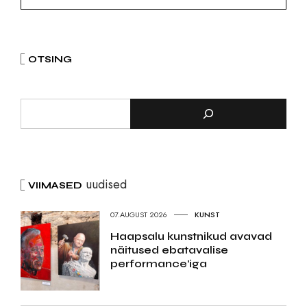
OTSING
uudised
VIIMASED
07.AUGUST 2026
KUNST
Haapsalu kunstnikud avavad
näitused ebatavalise
performance’iga