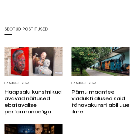
SEOTUD POSTITUSED
07.AUGUST 2026
07.AUGUST 2026
Haapsalu kunstnikud
Pärnu maantee
avavad näitused
viadukti alused said
ebatavalise
tänavakunsti abil uue
performance’iga
ilme