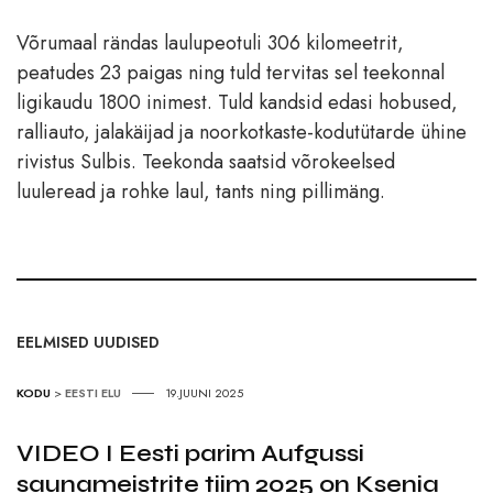
Võrumaal rändas laulupeotuli 306 kilomeetrit,
peatudes 23 paigas ning tuld tervitas sel teekonnal
ligikaudu 1800 inimest. Tuld kandsid edasi hobused,
ralliauto, jalakäijad ja noorkotkaste-kodutütarde ühine
rivistus Sulbis. Teekonda saatsid võrokeelsed
luuleread ja rohke laul, tants ning pillimäng.
EELMISED UUDISED
KODU
>
EESTI ELU
19.JUUNI 2025
VIDEO I Eesti parim Aufgussi
saunameistrite tiim 2025 on Ksenia