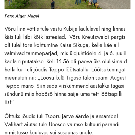
Foto: Aigar Nagel
Võru linn võttis tule vastu Kubija laululaval ning linnas
käis tuli läbi kõik lasteaiad. Võru Kreutzwaldi pargis
oli tulel tore kohtumine Kaisa Sikuga, kelle käe all
valmivad tammepärjad, mis üldjuhtidele 4. ja 6. juulil
kaela riputatakse. Kell 16.56 oli päeva üks olulisimaid
hetki kui tuli jõudis Teppo lõõtsatallu. Lõõtsakuningat
meenutati nii: „Loosu külä Tigasõ talon saami August
Teppo mano. Siin sada viiskümmend aastakka tagasi
sündünü miis hobõsõ hinna saije uma tett lõõtsapilli
iist“
Õhtuks jõudis tuli Tsooru järve äärde ja ansambel
Väliharf äiutas tule Unesco vaimse kultuuripärandi
nimistusse kuuluvas suitsusaunas unele.