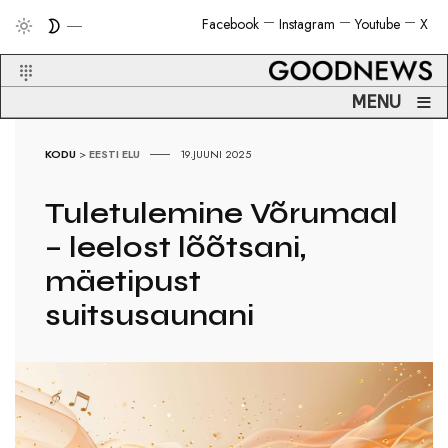
Facebook
Instagram
Youtube
X
≡
MENU
KODU
>
EESTI ELU
19.JUUNI 2025
Tuletulemine Võrumaal
– leelost lõõtsani,
mäetipust
suitsusaunani