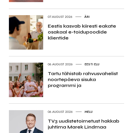
07.AUGUST 2026
ÄRI
Eestis kasvab kiiresti eakate
osakaal e-toidupoodide
klientide
06.AUGUST 2026
EESTI ELU
Tartu tähistab rahvusvahelist
noortepäeva sisuka
programmi ja
06.AUGUST 2026
MELU
TV3 uudistetoimetust hakkab
juhtima Marek Lindmaa