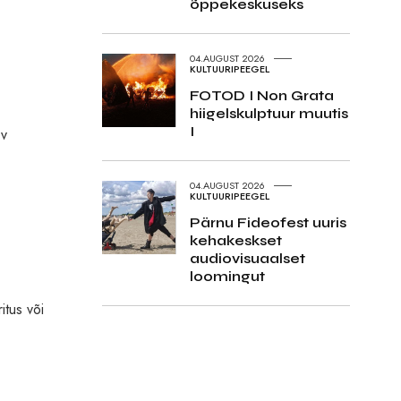
õppekeskuseks
04.AUGUST 2026
KULTUURIPEEGEL
FOTOD I Non Grata
hiigelskulptuur muutis
I
ev
04.AUGUST 2026
KULTUURIPEEGEL
Pärnu Fideofest uuris
kehakeskset
audiovisuaalset
loomingut
itus või