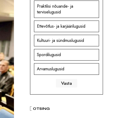
Praktilisi nõuande- ja
terviselugusid
Ettevõtlus- ja karjäärilugusid
Kultuuri- ja sündmuslugusid
Spordilugusid
Arvamuslugusid
OTSING