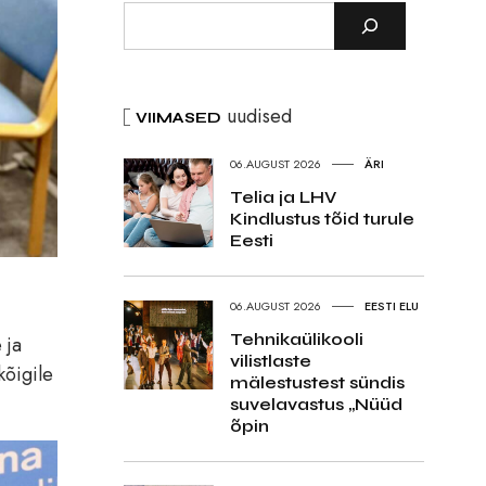
uudised
VIIMASED
06.AUGUST 2026
ÄRI
Telia ja LHV
Kindlustus tõid turule
Eesti
06.AUGUST 2026
EESTI ELU
Tehnikaülikooli
 ja
vilistlaste
kõigile
mälestustest sündis
suvelavastus „Nüüd
õpin