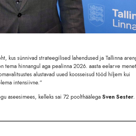
ht, kus sünnivad strateegilised lahendused ja Tallinna aren
s on tema hinnangul aga pealinna 2026. aasta eelarve menet
 omavalitsustes alustavad uued koosseisud tööd hiljem kui
olema intensiivne.“
ikogu aseesimees, kelleks sai 72 poolthäälega
Sven Sester
.