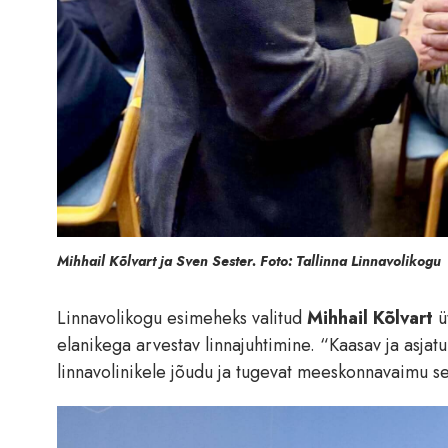
Mihhail Kõlvart ja Sven Sester. Foto: Tallinna Linnavolikogu
Linnavolikogu esimeheks valitud
Mihhail Kõlvart
ü
elanikega arvestav linnajuhtimine. “Kaasav ja asjatu
linnavolinikele jõudu ja tugevat meeskonnavaimu sell