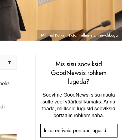
Mihhail Kõlvart. Foto: Tallinna Linnavolikogu
▾
Mis sisu sooviksid
GoodNewsis rohkem
lugeda?
eheks
Soovime GoodNewsi sisu muuta
sulle veel väärtuslikumaks. Anna
adi
teada, milliseid lugusid sooviksid
portaalis rohkem näha.
Inspireerivaid persoonilugusid