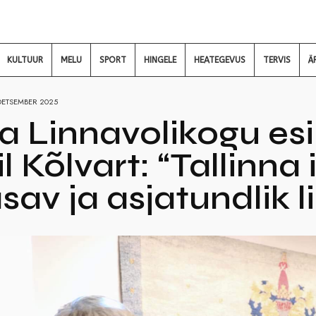
KULTUUR
MELU
SPORT
HINGELE
HEATEGEVUS
TERVIS
Ä
DETSEMBER 2025
na Linnavolikogu es
l Kõlvart: “Tallinna
sav ja asjatundlik 