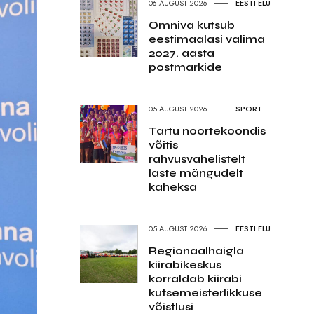
06.AUGUST 2026
EESTI ELU
Omniva kutsub
eestimaalasi valima
2027. aasta
postmarkide
05.AUGUST 2026
SPORT
Tartu noortekoondis
võitis
rahvusvahelistelt
laste mängudelt
kaheksa
05.AUGUST 2026
EESTI ELU
Regionaalhaigla
kiirabikeskus
korraldab kiirabi
kutsemeisterlikkuse
võistlusi