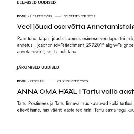
EELMISED UUDISED
KODU
>
HEATEGEVUS
02.DETSEMBER 2025
Veel jõuad osa võtta Annetamis­tal
Paar tundi tagasi jõudis Loomus esimese verstapostini ja 
annetusi. [caption id="attachment_299201" align="alignce
annetamiseks, sest ainult täna
JÄRGMISED UUDISED
KODU
>
EESTI ELU
03.DETSEMBER 2025
ANNA OMA HÄÄL I Tartu valib aast
Tartu Postimees ja Tartu linnavalitsus kutsuvad kõiki tartla
ettevõtmine, mis väärib aasta teo tiitlit. Tartu aasta tegu ku