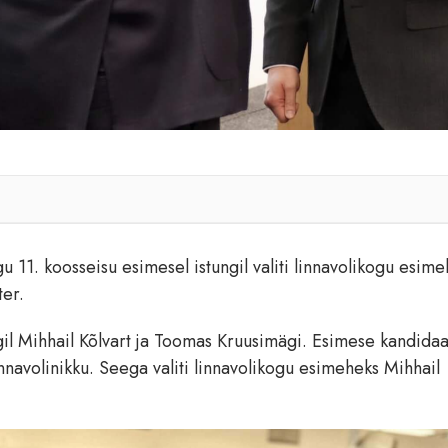
u 11. koosseisu esimesel istungil valiti linnavolikogu esim
ter.
gil Mihhail Kõlvart ja Toomas Kruusimägi. Esimese kandida
nnavolinikku. Seega valiti linnavolikogu esimeheks Mihhail