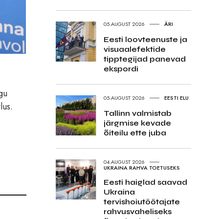
05.AUGUST 2026
ÄRI
Eesti loovteenuste ja
visuaalefektide
tipptegijad panevad
ekspordi
gu
05.AUGUST 2026
EESTI ELU
lus.
Tallinn valmistab
järgmise kevade
õiteilu ette juba
04.AUGUST 2026
UKRAINA RAHVA TOETUSEKS
Eesti haiglad saavad
Ukraina
tervishoiutöötajate
rahvusvaheliseks