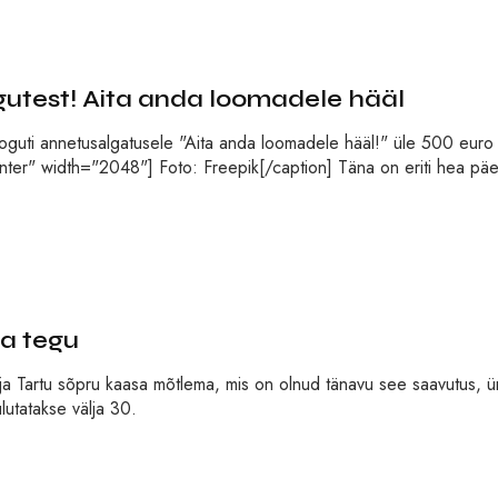
gutest! Aita anda loomadele hääl
koguti annetusalgatusele "Aita anda loomadele hääl!" üle 500 euro
nter" width="2048"] Foto: Freepik[/caption] Täna on eriti hea pä
a tegu
si ja Tartu sõpru kaasa mõtlema, mis on olnud tänavu see saavutus, ür
ulutatakse välja 30.