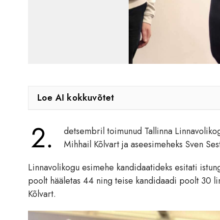
Loe AI kokkuvõtet
2.
detsembril toimunud Tallinna Linnavolikog
Mihhail Kõlvart ja aseesimeheks Sven Ses
Linnavolikogu esimehe kandidaatideks esitati istun
poolt hääletas 44 ning teise kandidaadi poolt 30 li
Kõlvart.