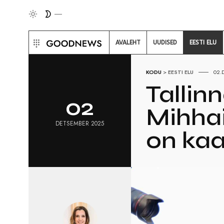
AVALEHT
UUDISED
EESTI ELU
KODU
>
EESTI ELU
02.
Tallin
02
Mihhai
DETSEMBER 2025
on kaa