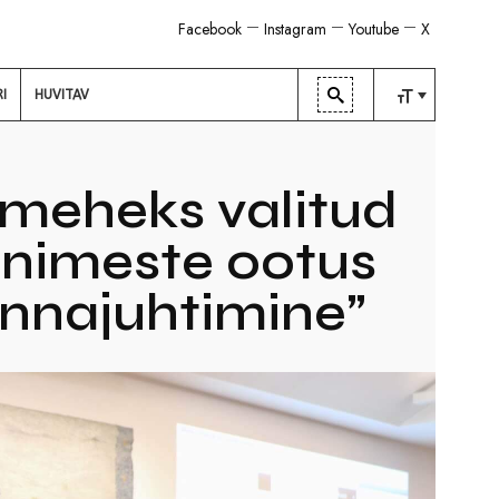
Facebook
Instagram
Youtube
X
RI
HUVITAV
TAVALINE
KESKMINE
imeheks valitud
SUUR
 inimeste ootus
linnajuhtimine”