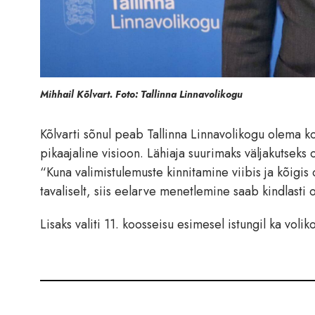
Mihhail Kõlvart. Foto: Tallinna Linnavolikogu
Kõlvarti sõnul peab Tallinna Linnavolikogu olema ko
pikaajaline visioon. Lähiaja suurimaks väljakutsek
“Kuna valimistulemuste kinnitamine viibis ja kõigis
tavaliselt, siis eelarve menetlemine saab kindlasti 
Lisaks valiti 11. koosseisu esimesel istungil ka vol