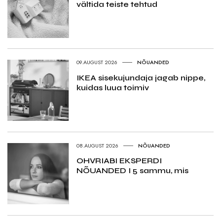
vältida teiste tehtud
09.AUGUST 2026
NÕUANDED
IKEA sisekujundaja jagab nippe,
kuidas luua toimiv
08.AUGUST 2026
NÕUANDED
OHVRIABI EKSPERDI
NÕUANDED I 5 sammu, mis