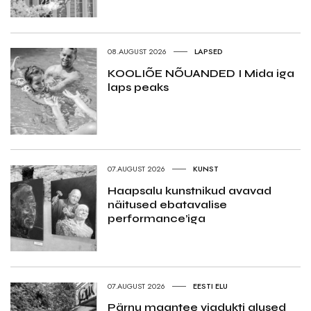
08.AUGUST 2026
LAPSED
KOOLIÕE NÕUANDED I Mida iga
laps peaks
07.AUGUST 2026
KUNST
Haapsalu kunstnikud avavad
näitused ebatavalise
performance’iga
07.AUGUST 2026
EESTI ELU
Pärnu maantee viadukti alused