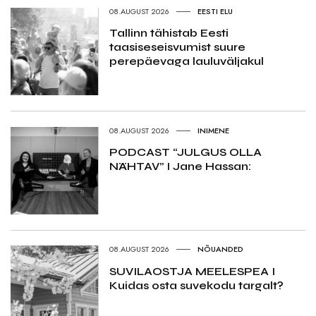
08.AUGUST 2026
EESTI ELU
Tallinn tähistab Eesti
taasiseseisvumist suure
perepäevaga lauluväljakul
08.AUGUST 2026
INIMENE
PODCAST “JULGUS OLLA
NÄHTAV” I Jane Hassan:
08.AUGUST 2026
NÕUANDED
SUVILAOSTJA MEELESPEA I
Kuidas osta suvekodu targalt?