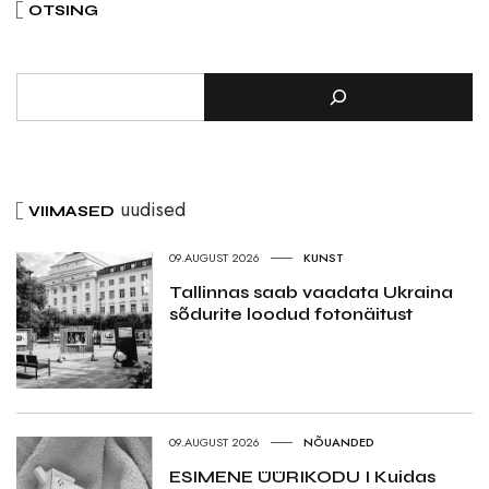
OTSING
uudised
VIIMASED
09.AUGUST 2026
KUNST
Tallinnas saab vaadata Ukraina
sõdurite loodud fotonäitust
09.AUGUST 2026
NÕUANDED
ESIMENE ÜÜRIKODU I Kuidas