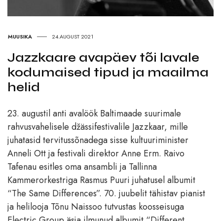
MUUSIKA
24.AUGUST 2021
Jazzkaare avapäev tõi lavale
kodumaised tipud ja maailma
helid
23. augustil anti avalöök Baltimaade suurimale
rahvusvahelisele džässifestivalile Jazzkaar, mille
juhatasid tervitussõnadega sisse kultuuriminister
Anneli Ott ja festivali direktor Anne Erm. Raivo
Tafenau esitles oma ansambli ja Tallinna
Kammerorkestriga Rasmus Puuri juhatusel albumit
“The Same Differences”. 70. juubelit tähistav pianist
ja helilooja Tõnu Naissoo tutvustas koosseisuga
Electric Group äsja ilmunud albumit “Different