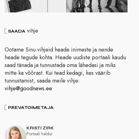
vihje
SAADA
Ootame Sinu vihjeid heade inimeste ja nende
heade tegude kohta. Heade uudiste portaali kaudu
saad tänada ja tunnustada oma lähedasi ja miks
mitte ka võõrast. Kui tead kedagi, kes väärib
tunnustamist, saada meile vihje:
vihje@goodnews.ee
PÄEVATOIMETAJA
KRISTI ZIRK
Portaali haldur