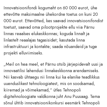
Innovatsioonifondi kogumaht on 60 000 eurot, ühe
ettevõtte maksimaalne ühekordne toetus on kuni 20
000 eurot. Ettevõtted, kes saavad innovatsioonifondist
toetust, saavad oma pilootprojekte ellu viia Pärnu
linnas reaalses elukeskkonnas; koguda linnalt ja
linlastelt reaalajas tagasisidet; kasutada linna
infrastruktuuri ja kontakte; saada nõuandeid ja tuge
projekti elluviimiseks.
„Meil on hea meel, et Pärnu otsib järjepidevalt uusi ja
innovaatilisi lahendusi linnakeskkonna arendamiseks.
Nii kasvab ühtaegu nii linna kui ka elanike teadlikkus
uuenduslikest tehnoloogiatest, mis on soodsamad,
kiiremad ja võimekamad,“ ütles Tehnopoli
digitehnoloogiate valdkonna juht Anu Puusaag. Tema
sõnul ühtib innovatsioonikonkursi eesmärk Tehnopoli