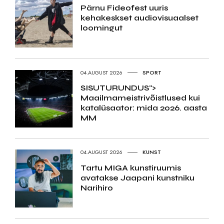
Pärnu Fideofest uuris
kehakeskset audiovisuaalset
loomingut
04.AUGUST 2026
SPORT
SISUTURUNDUS">
Maailmameistrivõistlused kui
katalüsaator: mida 2026. aasta
MM
04.AUGUST 2026
KUNST
Tartu MIGA kunstiruumis
avatakse Jaapani kunstniku
Narihiro