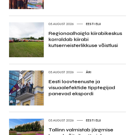
05.AUGUST 2026
EESTI ELU
Regionaalhaigla kiirabikeskus
korraldab kiirabi
kutsemeisterlikkuse võistlusi
05.AUGUST 2026
ÄRI
Eesti loovteenuste ja
visuaalefektide tipptegijad
panevad ekspordi
05.AUGUST 2026
EESTI ELU
Tallinn valmistab järgmise