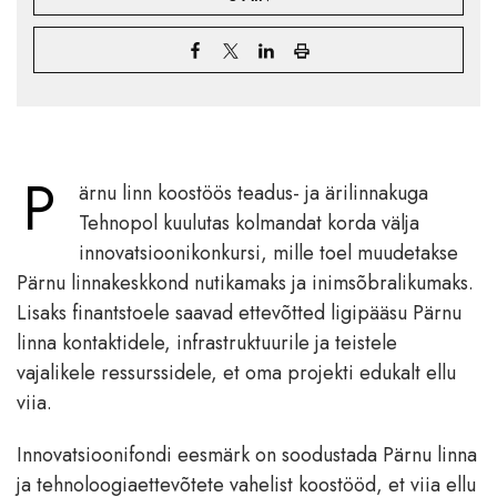
P
ärnu linn koostöös teadus- ja ärilinnakuga
Tehnopol kuulutas kolmandat korda välja
innovatsioonikonkursi, mille toel muudetakse
Pärnu linnakeskkond nutikamaks ja inimsõbralikumaks.
Lisaks finantstoele saavad ettevõtted ligipääsu Pärnu
linna kontaktidele, infrastruktuurile ja teistele
vajalikele ressurssidele, et oma projekti edukalt ellu
viia.
Innovatsioonifondi eesmärk on soodustada Pärnu linna
ja tehnoloogiaettevõtete vahelist koostööd, et viia ellu