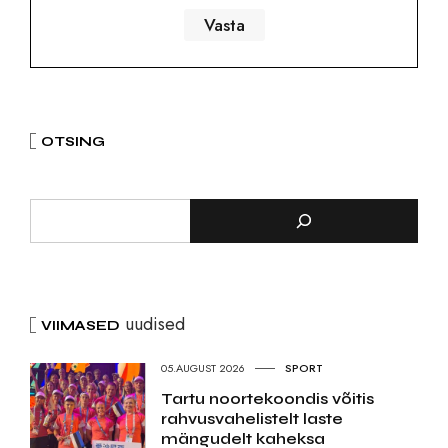
OTSING
uudised
VIIMASED
05.AUGUST 2026
SPORT
Tartu noortekoondis võitis
rahvusvahelistelt laste
mängudelt kaheksa