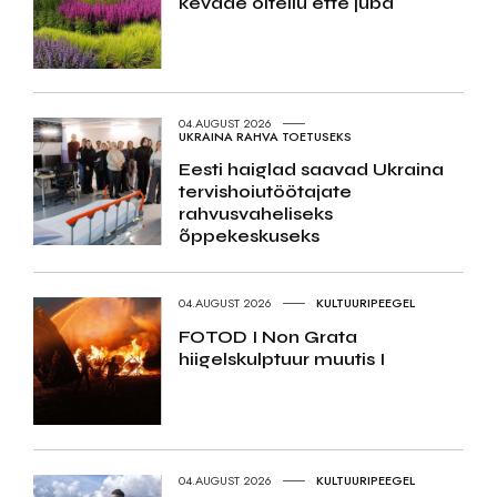
kevade õiteilu ette juba
04.AUGUST 2026
UKRAINA RAHVA TOETUSEKS
Eesti haiglad saavad Ukraina
tervishoiutöötajate
rahvusvaheliseks
õppekeskuseks
04.AUGUST 2026
KULTUURIPEEGEL
FOTOD I Non Grata
hiigelskulptuur muutis I
04.AUGUST 2026
KULTUURIPEEGEL