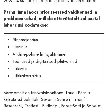
2025. aasta fookusteemad ja otsitavad lahendused
Pärnu linna jaoks prioriteetsed valdkonnad ja
probleemkohad, millele ettevõtetelt sel aastal
lahendusi oodatakse:
Ringmajandus
Haridus
Andmepõhine linnajuhtimine
Teenused ja digitaalsed platvormid
Liikuvus
Liikluskorraldus
Varasemalt on innovatsioonifondi kaudu Pärnus
katsetatud Solinteli, Seventh Sense’i, Triumf
Researchi, Traffesti, Fudloopi, ForestSofti ja Solve et