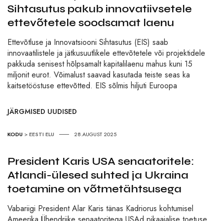
Sihtasutus pakub innovatiivsetele
ettevõtetele soodsamat laenu
Ettevõtluse ja Innovatsiooni Sihtasutus (EIS) saab
innovaatilistele ja jätkusuutlikele ettevõtetele või projektidele
pakkuda senisest hõlpsamalt kapitalilaenu mahus kuni 15
miljonit eurot. Võimalust saavad kasutada teiste seas ka
kaitsetööstuse ettevõtted. EIS sõlmis hiljuti Euroopa
JÄRGMISED UUDISED
KODU
>
EESTI ELU
28.AUGUST 2025
President Karis USA senaatoritele:
Atlandi-ülesed suhted ja Ukraina
toetamine on võtmetähtsusega
Vabariigi President Alar Karis tänas Kadriorus kohtumisel
Ameerika Ühendriike senaatoritega USAd pikaajalise toetuse