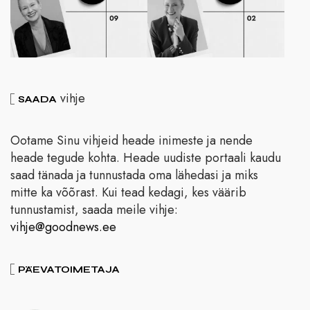
vihje
SAADA
Ootame Sinu vihjeid heade inimeste ja nende
heade tegude kohta. Heade uudiste portaali kaudu
saad tänada ja tunnustada oma lähedasi ja miks
mitte ka võõrast. Kui tead kedagi, kes väärib
tunnustamist, saada meile vihje:
vihje@goodnews.ee
PÄEVATOIMETAJA