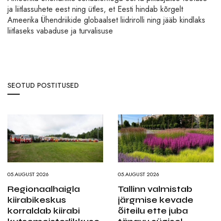
ja liitlassuhete eest ning ütles, et Eesti hindab kõrgelt
Ameerika Ühendriikide globaalset liidrirolli ning jääb kindlaks
liitlaseks vabaduse ja turvalisuse
SEOTUD POSTITUSED
05.AUGUST 2026
05.AUGUST 2026
Regionaalhaigla
Tallinn valmistab
kiirabikeskus
järgmise kevade
korraldab kiirabi
õiteilu ette juba