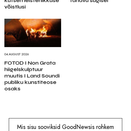
kutsemeisterlikkuse
tänavu sügisel
võistlusi
04.AUGUST 2026
FOTOD I Non Grata
hiigelskulptuur
muutis I Land Soundi
publiku kunstiteose
osaks
Mis sisu sooviksid GoodNewsis rohkem