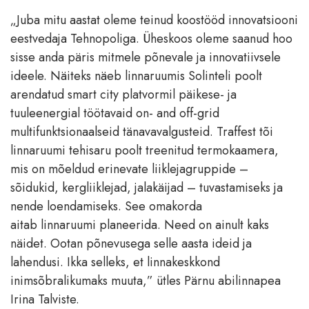
„Juba mitu aastat oleme teinud koostööd innovatsiooni
eestvedaja Tehnopoliga. Üheskoos oleme saanud hoo
sisse anda päris mitmele põnevale ja innovatiivsele
ideele. Näiteks näeb linnaruumis Solinteli poolt
arendatud smart city platvormil päikese- ja
tuuleenergial töötavaid on- and off-grid
multifunktsionaalseid tänavavalgusteid. Traffest tõi
linnaruumi tehisaru poolt treenitud termokaamera,
mis on mõeldud erinevate liiklejagruppide –
sõidukid, kergliiklejad, jalakäijad – tuvastamiseks ja
nende loendamiseks. See omakorda
aitab linnaruumi planeerida. Need on ainult kaks
näidet. Ootan põnevusega selle aasta ideid ja
lahendusi. Ikka selleks, et linnakeskkond
inimsõbralikumaks muuta,” ütles Pärnu abilinnapea
Irina Talviste.