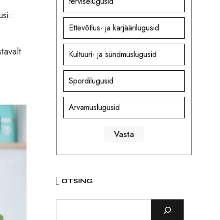
terviselugusid
si:
Ettevõtlus- ja karjäärilugusid
tavalt
Kultuuri- ja sündmuslugusid
Spordilugusid
.
Arvamuslugusid
OTSING