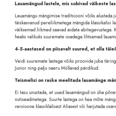
Lauamängud lastele, mis sobivad väikeste l
Lauamängu mängimise traditsiooni võiks alustada ju
täiskasvanud pereliikmetega mängida klassikalis
väiksemad liikmed saavad aidata abitegevustega. K
heaks valikuks suuremate osadega lihtsamad laua
4-5-aastased on piisavalt suured, et olla t
Veidi suuremate lastega võiks proovida juba täring
Junior ning palju naeru Möllavad pärdikud.
Teismelisi on raske meelitada lauamänge m
Ei tasu unustada, et uued lauamängud on üha põne
nutiseadmetega. Suurte lastega on hea mõte mängi
versioone klassiklalisest Aliasest või harjutada os