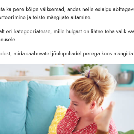
ata ka pere kõige väiksemad, andes neile esialgu abitegevu
rteerimine ja teiste mängijate aitamine.
t eri kategooriatesse, mille hulgast on lihtne teha valik vas
anusele.
udest, mida saabuvatel jõulupühadel perega koos mängida