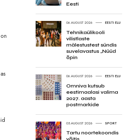
Eesti
06.AUGUST 2026
EESTI ELU
Tehnikaülikooli
 on
vilistlaste
mälestustest sündis
suvelavastus „Nüüd
õpin
ias
06.AUGUST 2026
EESTI ELU
Omniva kutsub
eestimaalasi valima
2027. aasta
postmarkide
id
05.AUGUST 2026
SPORT
Tartu noortekoondis
võitis