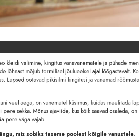
peo kleidi valimine, kingitus vanavanematele ja pühade me
de lõhnast mõjub tormilisel jõulueelsel ajal lõõgastavalt. K
s. Lapsed ootavad pikisilmi kingitusi ja vanemad rõõmust
kuni veel aega, on vanematel küsimus, kuidas meelitada la
gasi pere sekka. Mõnus ajaviide, kus kõik saavad osaleda, on
da pere väga vajab.
mängu, mis sobiks taseme poolest kõigile vanustele.