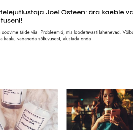
ejutlustaja Joel Osteen: ära kaeble va
tuseni!
a soovime täide viia. Probleemid, mis loodetavasti lahenevad. Võib
a kaalu, vabaneda sõltuvusest, alustada enda