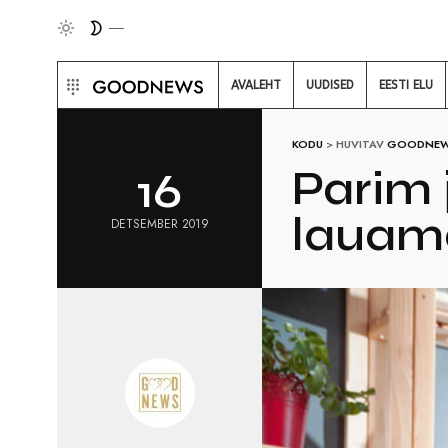
AVALEHT
UUDISED
EESTI ELU
KODU
>
HUVITAV
GOODNEWS
Parim 
16
lauam
DETSEMBER 2019