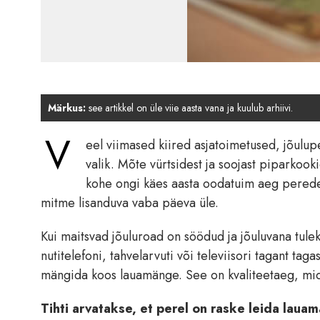
Märkus:
see artikkel on üle viie aasta vana ja kuulub arhiivi.
V
eel viimased kiired asjatoimetused, jõulu
valik. Mõte vürtsidest ja soojast piparkooki
kohe ongi käes aasta oodatuim aeg perede
mitme lisanduva vaba päeva üle.
Kui maitsvad jõuluroad on söödud ja jõuluvana tule
nutitelefoni, tahvelarvuti või televiisori tagant ta
mängida koos lauamänge. See on kvaliteetaeg, mi
Tihti arvatakse, et perel on raske leida laua