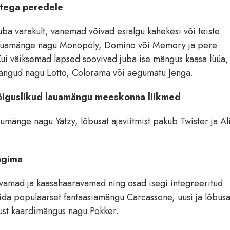
astega peredele
ba varakult, vanemad võivad esialgu kahekesi või teiste
i lauamänge nagu Monopoly, Domino või Memory ja pere
ui väiksemad lapsed soovivad juba ise mängus kaasa lüüa,
mängud nagu Lotto, Colorama või aegumatu Jenga.
äieõiguslikud lauamängu meeskonna liikmed
umänge nagu Yatzy, lõbusat ajaviitmist pakub Twister ja Al
ängima
vamad ja kaasahaaravamad ning osad isegi integreeritud
da populaarset fantaasiamängu Carcassone, uusi ja lõbusa
avust kaardimängus nagu Pokker.