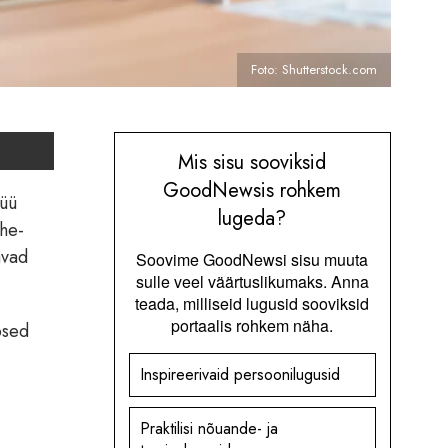
Foto: Shutterstock.com
Mis sisu sooviksid
GoodNewsis rohkem
nüü
lugeda?
ohe-
avad
Soovime GoodNewsi sisu muuta
sulle veel väärtuslikumaks. Anna
teada, milliseid lugusid sooviksid
portaalis rohkem näha.
psed
Inspireerivaid persoonilugusid
Praktilisi nõuande- ja