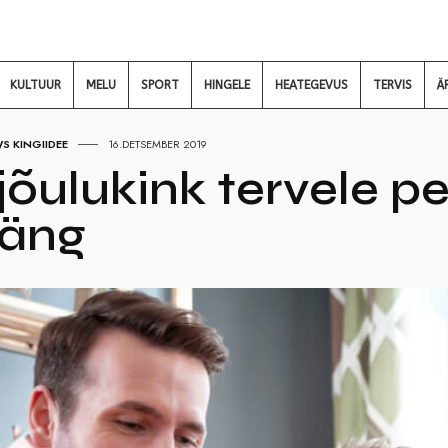
KULTUUR
MELU
SPORT
HINGELE
HEATEGEVUS
TERVIS
Ä
 KINGIIDEE
16.DETSEMBER 2019
jõulukink tervele pe
äng