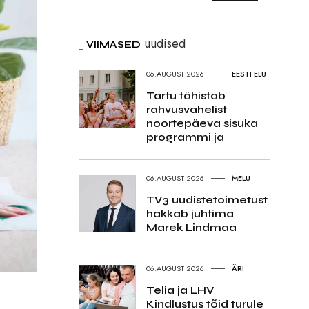
uudised
VIIMASED
06.AUGUST 2026
EESTI ELU
Tartu tähistab
rahvusvahelist
noortepäeva sisuka
programmi ja
06.AUGUST 2026
MELU
TV3 uudistetoimetust
hakkab juhtima
Marek Lindmaa
06.AUGUST 2026
ÄRI
Telia ja LHV
Kindlustus tõid turule