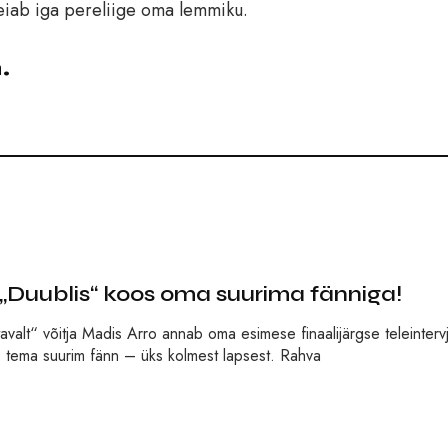
leiab iga pereliige oma lemmiku.
a.
„Duublis“ koos oma suurima fänniga!
valt“ võitja Madis Arro annab oma esimese finaalijärgse teleinterv
 tema suurim fänn – üks kolmest lapsest. Rahva