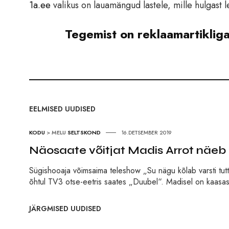
1a.ee
valikus on lauamängud lastele, mille hulgast 
Tegemist on reklaamartiklig
EELMISED UUDISED
KODU
>
MELU
SELTSKOND
16.DETSEMBER 2019
Näosaate võitjat Madis Arrot näeb 
Sügishooaja võimsaima teleshow „Su nägu kõlab varsti tutta
õhtul TV3 otse-eetris saates „Duubel“. Madisel on kaasas
JÄRGMISED UUDISED