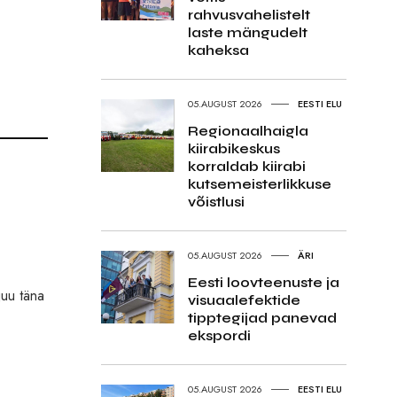
rahvusvahelistelt
laste mängudelt
kaheksa
05.AUGUST 2026
EESTI ELU
Regionaalhaigla
kiirabikeskus
korraldab kiirabi
kutsemeisterlikkuse
võistlusi
05.AUGUST 2026
ÄRI
Eesti loovteenuste ja
juu täna
visuaalefektide
tipptegijad panevad
ekspordi
05.AUGUST 2026
EESTI ELU