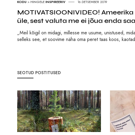
KODU
>
HINGELE
INSPIREERIV
16.DETSEMBER 2019
MOTIVATSIOONIVIDEO! Ameerika tel
üle, sest valuta me ei jõua enda saa
„Meil kõigil on midagi, millesse me usume, unistused, mid
selleks see, et soovime näha oma peret taas koos, kaotad
SEOTUD POSTITUSED