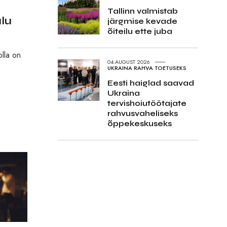
Tallinn valmistab
lu
järgmise kevade
õiteilu ette juba
olla on
04.AUGUST 2026
UKRAINA RAHVA TOETUSEKS
Eesti haiglad saavad
Ukraina
tervishoiutöötajate
rahvusvaheliseks
õppekeskuseks