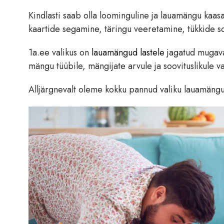
Kindlasti saab olla loominguline ja lauamängu kaas
kaartide segamine, täringu veeretamine, tükkide so
1a.ee valikus on
lauamängud lastele
jagatud mugaval
mängu tüübile, mängijate arvule ja soovituslikule v
Alljärgnevalt oleme kokku pannud valiku lauamäng