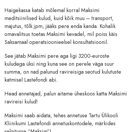
Haigekassa katab mõlemal korral Maksimi
meditsiinilised kulud, kuid kõik muu – transport,
majutus, tõlk jpm, jääks pere enda kanda. Kohalik
omavalitsus toetas Maksimi kevadel, mil poiss käis
Saksamaal operatsioonieelsel konsultatsioonil.
See jätab Maksimi pere aga ligi 3200-euroste
kuludega üksi ning kuna see on perele väga suur
summa, on nad palunud ravireisiga seotud kulutuste
katmisel Lastefondi abi.
Head annetajad, palun aitame üheskoos katta Maksimi
ravireisi kulud!
Maksimi saab aidata, tehes annetuse Tartu Ülikooli
Kliinikumi Lastefondi annetuskontodele, märkides
selgitusse “Maksim”!