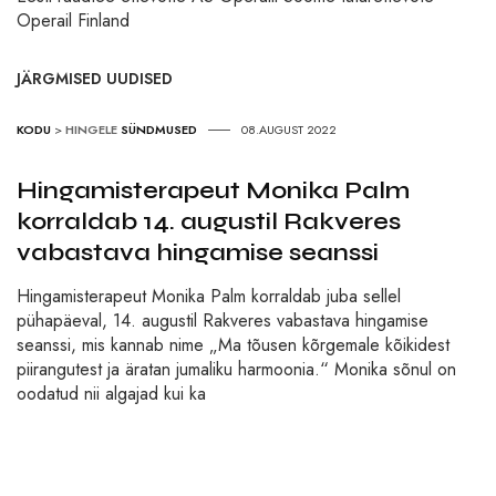
Operail Finland
JÄRGMISED UUDISED
KODU
>
HINGELE
SÜNDMUSED
08.AUGUST 2022
Hingamisterapeut Monika Palm
korraldab 14. augustil Rakveres
vabastava hingamise seanssi
Hingamisterapeut Monika Palm korraldab juba sellel
pühapäeval, 14. augustil Rakveres vabastava hingamise
seanssi, mis kannab nime „Ma tõusen kõrgemale kõikidest
piirangutest ja äratan jumaliku harmoonia.“ Monika sõnul on
oodatud nii algajad kui ka