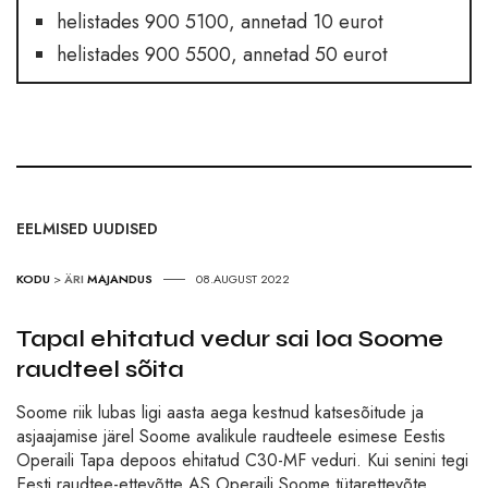
helistades 900 5100, annetad 10 eurot
helistades 900 5500, annetad 50 eurot
EELMISED UUDISED
KODU
>
ÄRI
MAJANDUS
08.AUGUST 2022
Tapal ehitatud vedur sai loa Soome
raudteel sõita
Soome riik lubas ligi aasta aega kestnud katsesõitude ja
asjaajamise järel Soome avalikule raudteele esimese Eestis
Operaili Tapa depoos ehitatud C30-MF veduri. Kui senini tegi
Eesti raudtee-ettevõtte AS Operaili Soome tütarettevõte