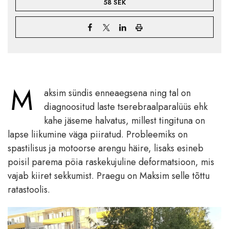
58 SEK
M
aksim sündis enneaegsena ning tal on
diagnoositud laste tserebraalparalüüs ehk
kahe jäseme halvatus, millest tingituna on
lapse liikumine väga piiratud. Probleemiks on
spastilisus ja motoorse arengu häire, lisaks esineb
poisil parema pöia raskekujuline deformatsioon, mis
vajab kiiret sekkumist. Praegu on Maksim selle tõttu
ratastoolis.