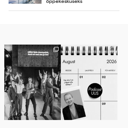
õppekeskuseks