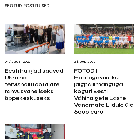
SEOTUD POSTITUSED
04.AUGUST 2026
21.JUULI 2026
Eesti haiglad saavad
FOTOD I
Ukraina
Heategevusliku
tervishoiutöötajate
jalgpallimänguga
rahvusvaheliseks
koguti Eesti
õppekeskuseks
Vähihaigete Laste
Vanemate Liidule üle
6000 euro