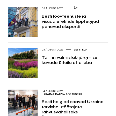
05.AUGUST 2026
ÄRI
Eesti loovteenuste ja
visuaalefektide tipptegijad
panevad ekspordi
05.AUGUST 2026
EESTI ELU
Tallinn valmistab järgmise
kevade õiteilu ette juba
04.AUGUST 2026
UKRAINA RAHVA TOETUSEKS
Eesti haiglad saavad Ukraina
tervishoiutöötajate
rahvusvaheliseks