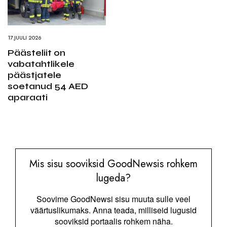
17.JUULI 2026
Päästeliit on
vabatahtlikele
päästjatele
soetanud 54 AED
aparaati
Mis sisu sooviksid GoodNewsis rohkem
lugeda?
Soovime GoodNewsi sisu muuta sulle veel
väärtuslikumaks. Anna teada, milliseid lugusid
sooviksid portaalis rohkem näha.