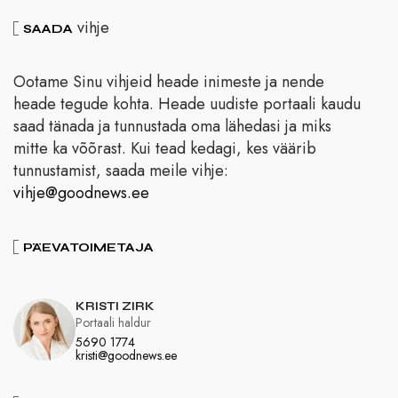
vihje
SAADA
Ootame Sinu vihjeid heade inimeste ja nende
heade tegude kohta. Heade uudiste portaali kaudu
saad tänada ja tunnustada oma lähedasi ja miks
mitte ka võõrast. Kui tead kedagi, kes väärib
tunnustamist, saada meile vihje:
vihje@goodnews.ee
PÄEVATOIMETAJA
KRISTI ZIRK
Portaali haldur
5690 1774
kristi@goodnews.ee