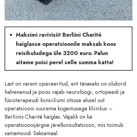
Maksimi ravivisiit Berliini Charité
haiglasse operatsioonile maksab koos
reisikuludega üle 3200 euro. Palun
aitame poisi perel selle summa katta!
Last on varem opereeritud, ent tänaseks on olukord
halvenenud ja poiss vajab neuroloogi, ortopeedi ja
füsioterapeudi konsiiliumi otsuse alusel uut
operatsiooni suurema kogemusega kliinikus –
Berliinis Charité haiglas. Vajalik on ka
operatsioonijärgne järelkonsultatsioon, mis toimub
samamoodi Saksamaal.