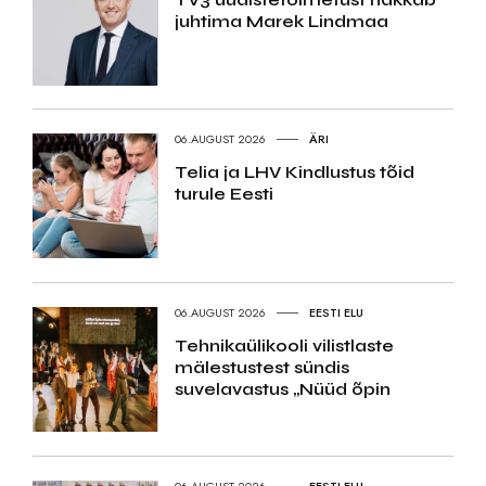
juhtima Marek Lindmaa
06.AUGUST 2026
ÄRI
Telia ja LHV Kindlustus tõid
turule Eesti
06.AUGUST 2026
EESTI ELU
Tehnikaülikooli vilistlaste
mälestustest sündis
suvelavastus „Nüüd õpin
06.AUGUST 2026
EESTI ELU