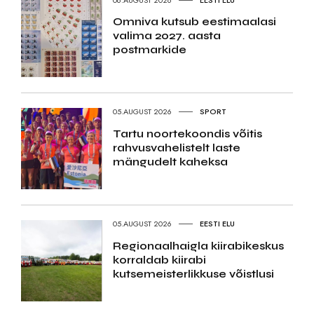
Omniva kutsub eestimaalasi
valima 2027. aasta
postmarkide
05.AUGUST 2026
SPORT
Tartu noortekoondis võitis
rahvusvahelistelt laste
mängudelt kaheksa
05.AUGUST 2026
EESTI ELU
Regionaalhaigla kiirabikeskus
korraldab kiirabi
kutsemeisterlikkuse võistlusi