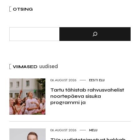
OTSING
uudised
VIIMASED
06.AUGUST 2026
EESTI ELU
Tartu tähistab rahvusvahelist
noortepäeva sisuka
programmi ja
06.AUGUST 2026
MELU
TV3 uudistetoimetust hakkab