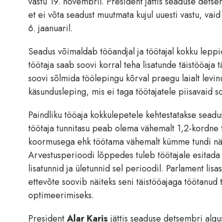
vastu 19. novembril. President jättis seaduse detse
et ei võta seadust muutmata kujul uuesti vastu, va
6. jaanuaril.
Seadus võimaldab tööandjal ja töötajal kokku lepp
töötaja saab soovi korral teha lisatunde täistööaj
soovi sõlmida töölepingu kõrval praegu laialt levi
käsundusleping, mis ei taga töötajatele piisavaid sots
Paindliku tööaja kokkulepetele kehtestatakse seadus
töötaja tunnitasu peab olema vähemalt 1,2-kordne
koormusega ehk töötama vähemalt kümme tundi nädal
Arvestusperioodi lõppedes tuleb töötajale esitada g
lisatunnid ja ületunnid sel perioodil. Parlament li
ettevõte soovib näiteks seni täistööajaga töötanud
optimeerimiseks.
President
Alar Karis
jättis seaduse detsembri algu