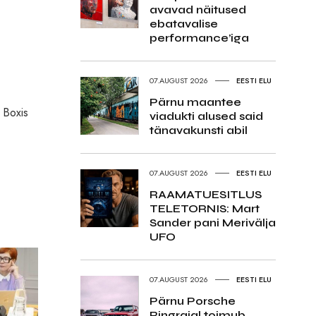
avavad näitused
ebatavalise
performance’iga
07.AUGUST 2026
EESTI ELU
Pärnu maantee
 Boxis
viadukti alused said
tänavakunsti abil
07.AUGUST 2026
EESTI ELU
RAAMATUESITLUS
TELETORNIS: Mart
Sander pani Merivälja
UFO
07.AUGUST 2026
EESTI ELU
Pärnu Porsche
Ringrajal toimub