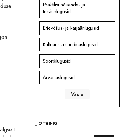
Praktilisi nõuande- ja
nduse
terviselugusid
Ettevõtlus- ja karjäärilugusid
jon
Kultuuri- ja sündmuslugusid
Spordilugusid
Arvamuslugusid
OTSING
 algselt