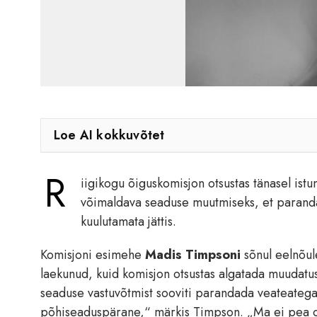
Loe AI kokkuvõtet
R
iigikogu õiguskomisjon otsustas tänasel is
võimaldava seaduse muutmiseks, et parandad
kuulutamata jättis.
Komisjoni esimehe
Madis Timpsoni
sõnul eelnõule
laekunud, kuid komisjon otsustas algatada muudatu
seaduse vastuvõtmist sooviti parandada veateatega
põhiseaduspärane,“ märkis Timpson. „Ma ei pea ot