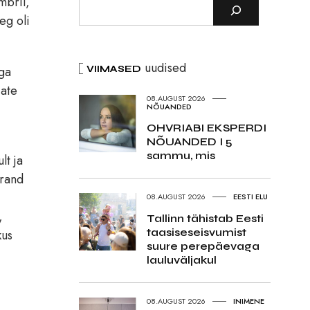
mbril,
eg oli
uudised
ega
VIIMASED
jate
08.AUGUST 2026
NÕUANDED
OHVRIABI EKSPERDI
NÕUANDED I 5
sammu, mis
lt ja
erand
08.AUGUST 2026
EESTI ELU
,
Tallinn tähistab Eesti
taasiseseisvumist
kus
suure perepäevaga
lauluväljakul
08.AUGUST 2026
INIMENE