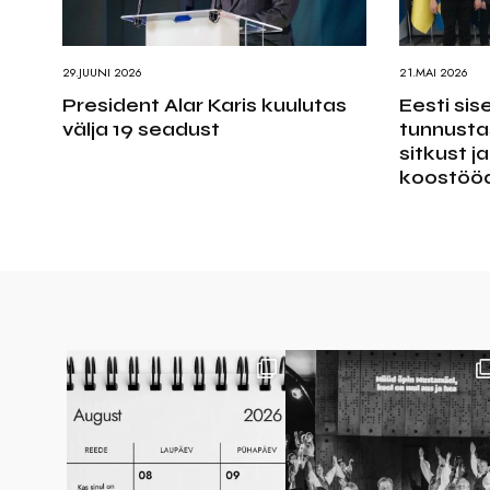
29.JUUNI 2026
21.MAI 2026
President Alar Karis kuulutas
Eesti sis
välja 19 seadust
tunnusta
sitkust j
koostöö