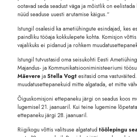
ootavad seda seadust väga ja mõistlik on eelistada
nüüd seaduse uuesti arutamise käigus.“
Istungil osalesid ka ametiühingute esindajad, kes e
paindliku tööaja kokkulepete kohta. Komisjon võtt
vajalikuks ei pidanud ja rohkem muudatusettepanek
Istungil tutvustasid oma seisukohti Eesti Ametiühi
Majandus- ja Kommunikatsiooniministeeriumi töös
Mäevere
ja
Stella Vogt
esitasid oma vastuväited.
muudatusettepanekuid mitte algatada, et mitte väh
Õiguskomisjoni ettepaneku järgi on seadus koos mu
lugemisel 21. jaanuaril. Kui teine lugemine lõpeta
ettepaneku järgi 28. jaanuaril.
Riigikogu võttis valitsuse algatatud
töölepingu se