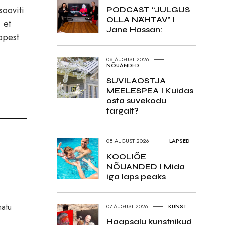
sooviti
PODCAST “JULGUS
OLLA NÄHTAV” I
 et
Jane Hassan:
ppest
08.AUGUST 2026
NÕUANDED
SUVILAOSTJA
MEELESPEA I Kuidas
osta suvekodu
targalt?
08.AUGUST 2026
LAPSED
KOOLIÕE
NÕUANDED I Mida
iga laps peaks
matu
07.AUGUST 2026
KUNST
Haapsalu kunstnikud