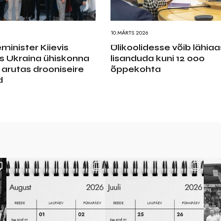
10.MÄRTS 2026
eminister Kiievis
Ülikoolidesse võib lähiaa
s Ukraina ühiskonna
lisanduda kuni 12 000
a arutas drooniseire
õppekohta
d