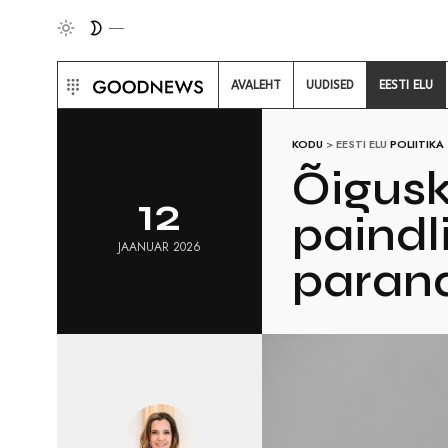
AVALEHT
UUDISED
EESTI ELU
KODU
>
EESTI ELU
POLIITIKA
Õigus
12
paindl
JAANUAR 2026
paran