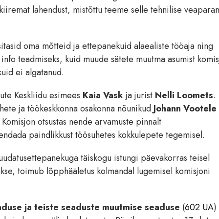
 kiiremat lahendust, mistõttu teeme selle tehnilise veapara
sitasid oma mõtteid ja ettepanekuid alaealiste tööaja ning
is info teadmiseks, kuid muude sätete muutma asumist komis
uid ei algatanud.
ngute Keskliidu esimees
Kaia Vask
ja jurist
Nelli Loomets
.
uhete ja töökeskkonna osakonna nõunikud
Johann Vootele
 Komisjon otsustas nende arvamuste pinnalt
endada paindlikkust töösuhetes kokkulepete tegemisel.
udatusettepanekuga täiskogu istungi päevakorras teisel
takse, toimub lõpphääletus kolmandal lugemisel komisjoni
aduse ja teiste seaduste muutmise seaduse
(
602 UA
)