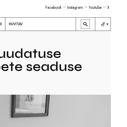
Facebook
Instagram
Youtube
X
RI
HUVITAV
TAVALINE
KESKMINE
muudatuse
SUUR
pete seaduse