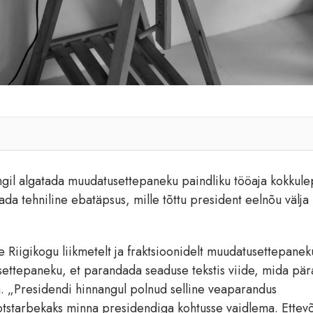
tungil algatada muudatusettepaneku paindliku tööaja kokkul
a tehniline ebatäpsus, mille tõttu president eelnõu välja
 Riigikogu liikmetelt ja fraktsioonidelt muudatusettepanek
settepaneku, et parandada seaduse tekstis viide, mida pär
. „Presidendi hinnangul polnud selline veaparandus
starbekaks minna presidendiga kohtusse vaidlema. Ettevõ