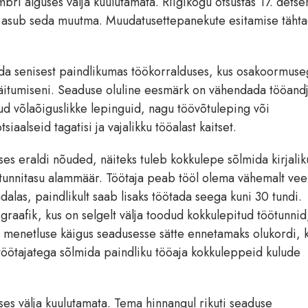
mbri alguses välja kuulutamata. Riigikogu otsustas 17. detse
id asub seda muutma. Muudatusettepanekute esitamise tähta
ida senisest paindlikumas töökorralduses, kus osakoormus
a täitumiseni. Seaduse oluline eesmärk on vähendada tööand
nud võlaõiguslikke lepinguid, nagu töövõtuleping või
iaalseid tagatisi ja vajalikku tööalast kaitset.
es eraldi nõuded, näiteks tuleb kokkulepe sõlmida kirjaliku
 tunnitasu alammäär. Töötaja peab tööl olema vähemalt ve
as, paindlikult saab lisaks töötada seega kuni 30 tundi.
raafik, kus on selgelt välja toodud kokkulepitud töötunnid
sas menetluse käigus seadusesse sätte ennetamaks olukordi, 
 töötajatega sõlmida paindliku tööaja kokkuleppeid kulude
ses välja kuulutamata. Tema hinnangul rikuti seaduse