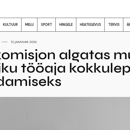
KULTUUR
MELU
SPORT
HINGELE
HEATEGEVUS
TERVIS
Ä
12.JAANUAR 2026
komisjon algatas 
iku tööaja kokkule
damiseks