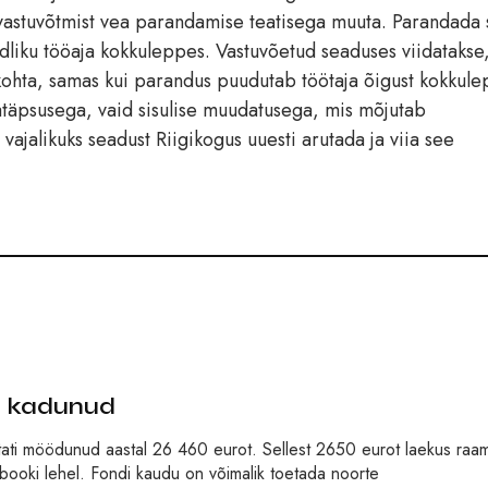
 vastuvõtmist vea parandamise teatisega muuta. Parandada 
ndliku tööaja kokkuleppes. Vastuvõetud seaduses viidatakse,
ohta, samas kui parandus puudutab töötaja õigust kokkule
atäpsusega, vaid sisulise muudatusega, mis mõjutab
 vajalikuks seadust Riigikogus uuesti arutada ja viia see
st kadunud
ati möödunud aastal 26 460 eurot. Sellest 2650 eurot laekus raa
cebooki lehel. Fondi kaudu on võimalik toetada noorte