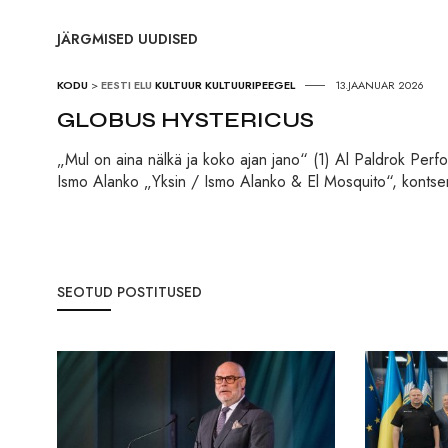
JÄRGMISED UUDISED
KODU
>
EESTI ELU
KULTUUR
KULTUURIPEEGEL
13.JAANUAR 2026
GLOBUS HYSTERICUS
„Mul on aina nälkä ja koko ajan jano“ (1) Al Paldrok Per
Ismo Alanko „Yksin / Ismo Alanko & El Mosquito“, kontser
SEOTUD POSTITUSED