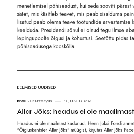
menetlemisel põhiseadust, kui seda sooviti pärast
sätet, mis käsitleb teavet, mis peab sisalduma pai
lisatud peab olema teave töötundide arvestamise k
keelduda. Presidendi sõnul ei olnud tegu ilmse eb
lepingupoolte õigusi ja kohustusi. Seetõttu pidas ta
põhiseadusega kooskõlla.
EELMISED UUDISED
KODU
>
HEATEGEVUS
12.JAANUAR 2026
Allar Jõks: headus ei ole maailma
Headus ei ole maailmast kadunud. Henn Jõksi Fondi annet
"Õigluskantsler Allar Jõks" müügist, kirjutas Allar Jõks Fa