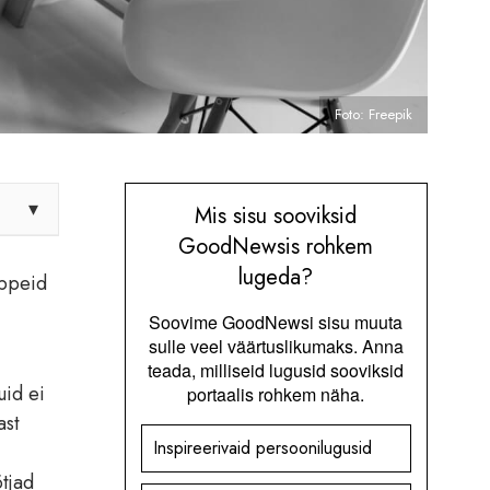
Foto: Freepik
▾
Mis sisu sooviksid
GoodNewsis rohkem
lugeda?
eppeid
Soovime GoodNewsi sisu muuta
sulle veel väärtuslikumaks. Anna
teada, milliseid lugusid sooviksid
uid ei
portaalis rohkem näha.
ast
Inspireerivaid persoonilugusid
tjad