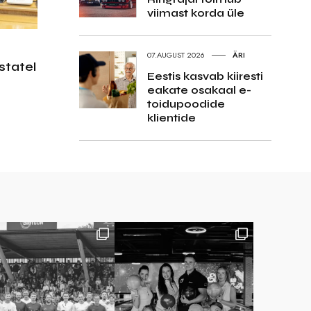
viimast korda üle
07.AUGUST 2026
ÄRI
statel
Eestis kasvab kiiresti
eakate osakaal e-
toidupoodide
klientide