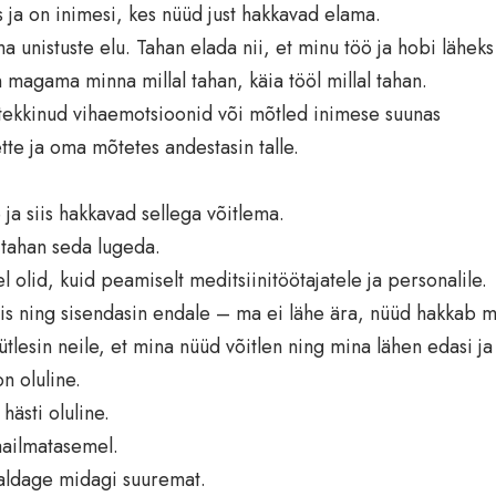
 ja on inimesi, kes nüüd just hakkavad elama.
 unistuste elu. Tahan elada nii, et minu töö ja hobi läheks
 magama minna millal tahan, käia tööl millal tahan.
tekkinud vihaemotsioonid või mõtled inimese suunas
ette ja oma mõtetes andestasin talle.
 ja siis hakkavad sellega võitlema.
 tahan seda lugeda.
 olid, kuid peamiselt meditsiinitöötajatele ja personalile.
ivis ning sisendasin endale – ma ei lähe ära, nüüd hakkab 
 ütlesin neile, et mina nüüd võitlen ning mina lähen edasi ja
n oluline.
ästi oluline.
aailmatasemel.
usaldage midagi suuremat.