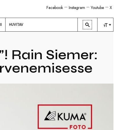
Facebook
Instagram
Youtube
X
RI
HUVITAV
TAVALINE
KESKMINE
 Rain Siemer:
SUUR
tervenemisesse