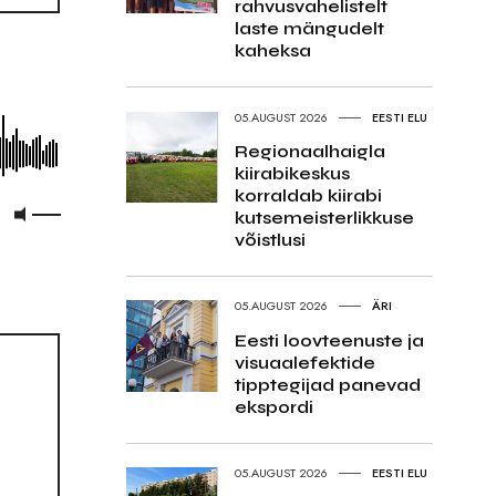
rahvusvahelistelt
laste mängudelt
kaheksa
05.AUGUST 2026
EESTI ELU
Regionaalhaigla
kiirabikeskus
korraldab kiirabi
kutsemeisterlikkuse
võistlusi
05.AUGUST 2026
ÄRI
Eesti loovteenuste ja
visuaalefektide
tipptegijad panevad
ekspordi
05.AUGUST 2026
EESTI ELU