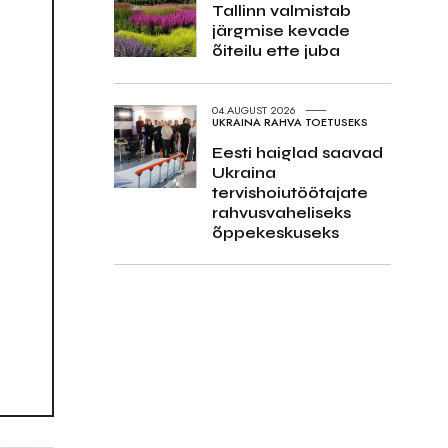
Tallinn valmistab
järgmise kevade
õiteilu ette juba
04.AUGUST 2026
UKRAINA RAHVA TOETUSEKS
Eesti haiglad saavad
Ukraina
tervishoiutöötajate
rahvusvaheliseks
õppekeskuseks