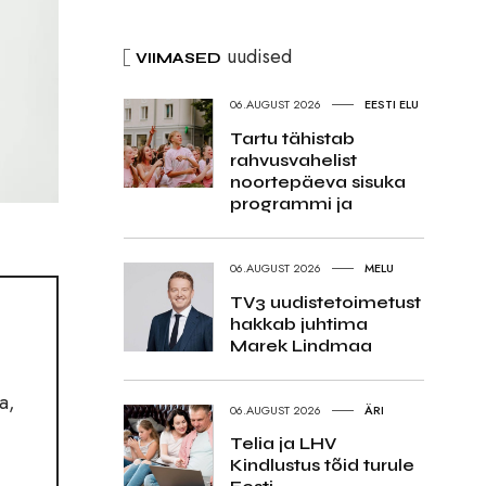
uudised
VIIMASED
06.AUGUST 2026
EESTI ELU
Tartu tähistab
rahvusvahelist
noortepäeva sisuka
programmi ja
06.AUGUST 2026
MELU
TV3 uudistetoimetust
hakkab juhtima
Marek Lindmaa
a,
06.AUGUST 2026
ÄRI
Telia ja LHV
Kindlustus tõid turule