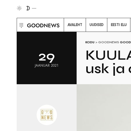
AVALEHT
UUDISED
EESTI ELU
KODU
>
GOODNEWS
GOOD
KUULA
29
usk ja
JAANUAR 2021