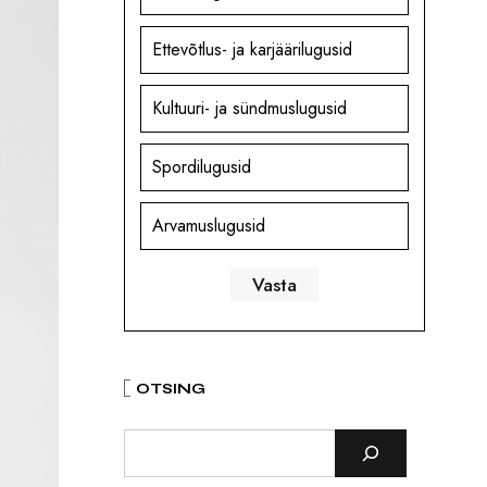
Ettevõtlus- ja karjäärilugusid
Kultuuri- ja sündmuslugusid
Spordilugusid
Arvamuslugusid
OTSING