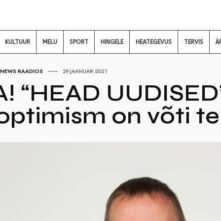
KULTUUR
MELU
SPORT
HINGELE
HEATEGEVUS
TERVIS
Ä
NEWS RAADIOS
29.JAANUAR 2021
! “HEAD UUDISED”!
 optimism on võti 