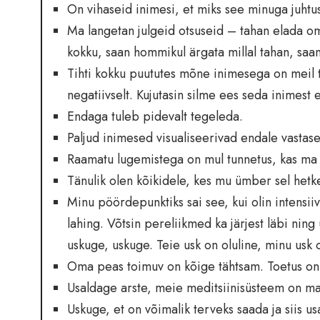
On vihaseid inimesi, et miks see minuga juhtus
Ma langetan julgeid otsuseid – tahan elada oma
kokku, saan hommikul ärgata millal tahan, saan
Tihti kokku puututes mõne inimesega on meil 
negatiivselt. Kujutasin silme ees seda inimest 
Endaga tuleb pidevalt tegeleda.
Paljud inimesed visualiseerivad endale vastase
Raamatu lugemistega on mul tunnetus, kas ma
Tänulik olen kõikidele, kes mu ümber sel hetkel
Minu pöördepunktiks sai see, kui olin intensi
lahing. Võtsin pereliikmed ka järjest läbi ning
uskuge, uskuge. Teie usk on oluline, minu usk o
Oma peas toimuv on kõige tähtsam. Toetus on h
Usaldage arste, meie meditsiinisüsteem on m
Uskuge, et on võimalik terveks saada ja siis 