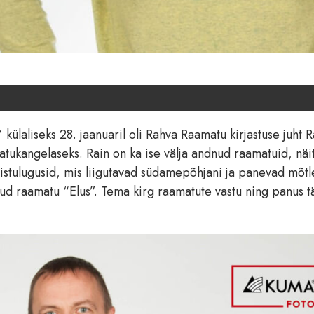
ülaliseks 28. jaanuaril oli Rahva Raamatu kirjastuse juht R
tukangelaseks. Rain on ka ise välja andnud raamatuid, näi
istulugusid, mis liigutavad südamepõhjani ja panevad mõt
nud raamatu “Elus”. Tema kirg raamatute vastu ning panus tä