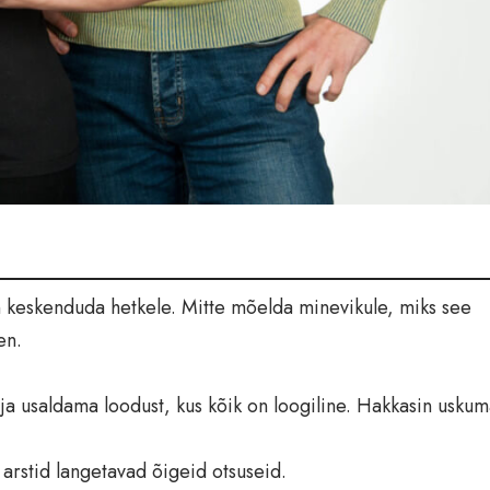
n keskenduda hetkele. Mitte mõelda minevikule, miks see
en.
 ja usaldama loodust, kus kõik on loogiline. Hakkasin uskum
 arstid langetavad õigeid otsuseid.