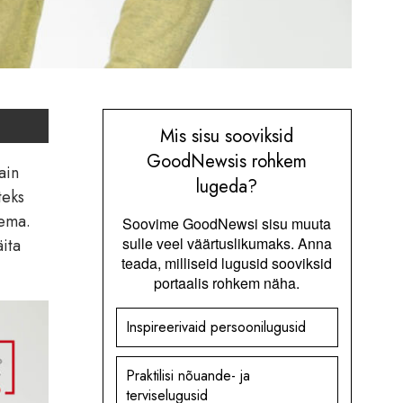
Mis sisu sooviksid
GoodNewsis rohkem
ain
lugeda?
teks
lema.
Soovime GoodNewsi sisu muuta
sulle veel väärtuslikumaks. Anna
ita
teada, milliseid lugusid sooviksid
portaalis rohkem näha.
Inspireerivaid persoonilugusid
Praktilisi nõuande- ja
terviselugusid