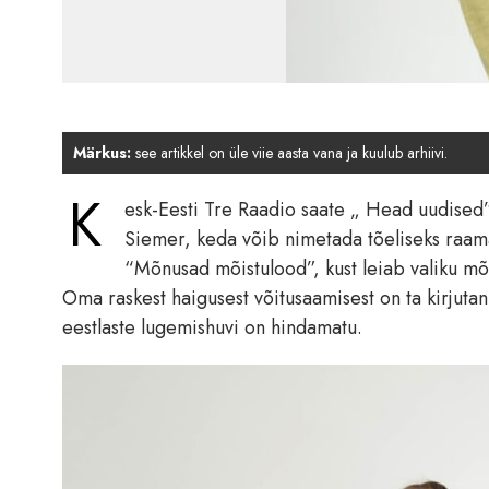
Märkus:
see artikkel on üle viie aasta vana ja kuulub arhiivi.
K
esk-Eesti Tre Raadio saate „ Head uudised” k
Siemer, keda võib nimetada tõeliseks raama
“Mõnusad mõistulood”, kust leiab valiku mõ
Oma raskest haigusest võitusaamisest on ta kirjuta
eestlaste lugemishuvi on hindamatu.