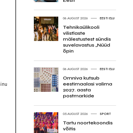
Eesti
06.AUGUST 2026
EESTI ELU
Tehnikaülikooli
vilistlaste
mälestustest sündis
suvelavastus „Nüüd
õpin
06.AUGUST 2026
EESTI ELU
Omniva kutsub
minu
eestimaalasi valima
2027. aasta
postmarkide
05.AUGUST 2026
SPORT
Tartu noortekoondis
võitis