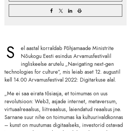
S
el aastal korraldab Põhjamaade Ministrite
Nõukogu Eesti esindus Arvamusfestivalil
ingliskeelse arutelu „Navigating next-gen
technologies for culture“, mis leiab aset 12. augustil
kell 14.00 Arvamusfestival 2022: Digitarkuse alal.
„Me ei saa eirata tõsiasja, et toimumas on uus
revolutsioon: Web3, asjade internet, metaversum,
virtuaalreaalsus, liitreaalsus, laiendatud reaalsus jne.
Sarnane suur nihe on toimumas ka kultuurivaldkonnas
– kunst on muutumas digitaalseks, investorid ostavad