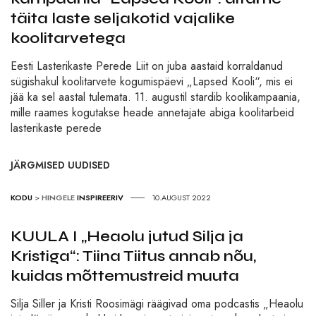
täita laste seljakotid vajalike
koolitarvetega
Eesti Lasterikaste Perede Liit on juba aastaid korraldanud
sügishakul koolitarvete kogumispäevi „Lapsed Kooli“, mis ei
jää ka sel aastal tulemata. 11. augustil stardib koolikampaania,
mille raames kogutakse heade annetajate abiga koolitarbeid
lasterikaste perede
JÄRGMISED UUDISED
KODU
>
HINGELE
INSPIREERIV
10.AUGUST 2022
KUULA I „Heaolu jutud Silja ja
Kristiga“: Tiina Tiitus annab nõu,
kuidas mõttemustreid muuta
Silja Siller ja Kristi Roosimägi räägivad oma podcastis „Heaolu