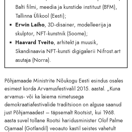
Balti filmi, meedia ja kunstide instituut (BFM),
Tallinna Ülikool (Eesti);
Erwin Laiho
, 3D-disainer, modelleerija ja
skulptor, NFT-kunstnik (Soome);
Haavard Tveito
, arhitekt ja muusik,
Skandinaavia NFT-kunsti digigalerii Nifrost.art
asutaja (Norra).
Põhjamaade Ministrite Nõukogu Eesti esindus osales
esimest korda Arvamusfestivalil 2015. aastal. „Kuna
arvamus- või ka laiema nimetusega
demokraatiafestivalide traditsioon on alguse saanud
just Põhjamaadest – täpsemalt Rootsist, kui 1968.
aasta suvel tollane Rootsi haridusminister Olof Palme
Ojamaal (Gotlandil) veoauto kastil seistes vahetult