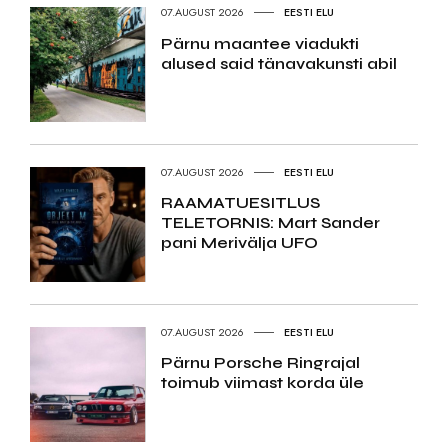
07.AUGUST 2026
EESTI ELU
Pärnu maantee viadukti
alused said tänavakunsti abil
07.AUGUST 2026
EESTI ELU
RAAMATUESITLUS
TELETORNIS: Mart Sander
pani Merivälja UFO
07.AUGUST 2026
EESTI ELU
Pärnu Porsche Ringrajal
toimub viimast korda üle