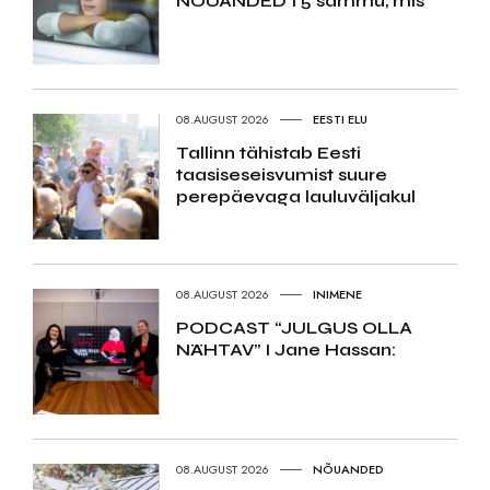
NÕUANDED I 5 sammu, mis
08.AUGUST 2026
EESTI ELU
Tallinn tähistab Eesti
taasiseseisvumist suure
perepäevaga lauluväljakul
08.AUGUST 2026
INIMENE
PODCAST “JULGUS OLLA
NÄHTAV” I Jane Hassan:
08.AUGUST 2026
NÕUANDED