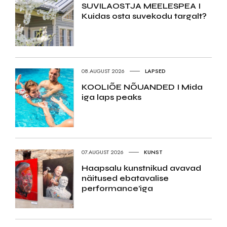
SUVILAOSTJA MEELESPEA I
Kuidas osta suvekodu targalt?
08.AUGUST 2026
LAPSED
KOOLIÕE NÕUANDED I Mida
iga laps peaks
07.AUGUST 2026
KUNST
Haapsalu kunstnikud avavad
näitused ebatavalise
performance’iga