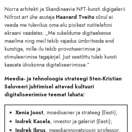
Norra arhitekti ja Skandinaavia NFT-kunsti digigalerii
Nifrost.art ühe asutaja
Haavard Tveito
sõnul ei
veeda me tulevikus oma elu pisikest nutitelefoni
ekraani vaadates: „Me sukeldume digitaalsesse
maailma ning meil tekib vajadus ümbritseda end
kunstiga, mille ilu tekib provotseerimise ja
stimuleerimise tagajärjel. Just seetõttu tuleb kunsti
kaasata ühiskonna digitaliseerimisse.“
Meedia- ja tehnoloogia strateegi Sten-Kristian
Saluveeri juhtimisel aitavad kultuuri
digitaliseerimise teemat lahata:
Xenia Joost
, moedisainer ja strateeg (Eesti);
Indrek Kasela
, investor ja galerist (Eesti);
Indrek Ibrus
, meediainnovatsiooni professor,