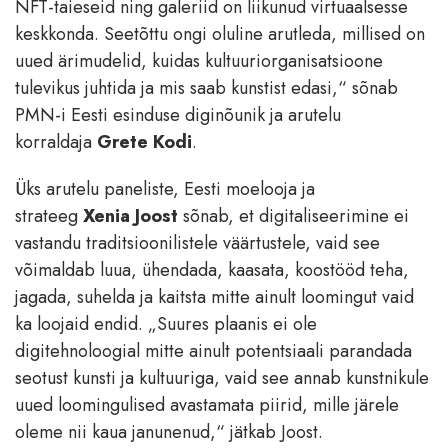
NFT-taieseid ning galeriid on liikunud virtuaalsesse
keskkonda. Seetõttu ongi oluline arutleda, millised on
uued ärimudelid, kuidas kultuuriorganisatsioone
tulevikus juhtida ja mis saab kunstist edasi,“ sõnab
PMN-i Eesti esinduse diginõunik ja arutelu
korraldaja
Grete Kodi
.
Üks arutelu paneliste, Eesti moelooja ja
strateeg
Xenia Joost
sõnab, et digitaliseerimine ei
vastandu traditsioonilistele väärtustele, vaid see
võimaldab luua, ühendada, kaasata, koostööd teha,
jagada, suhelda ja kaitsta mitte ainult loomingut vaid
ka loojaid endid. „Suures plaanis ei ole
digitehnoloogial mitte ainult potentsiaali parandada
seotust kunsti ja kultuuriga, vaid see annab kunstnikule
uued loomingulised avastamata piirid, mille järele
oleme nii kaua janunenud,“ jätkab Joost.