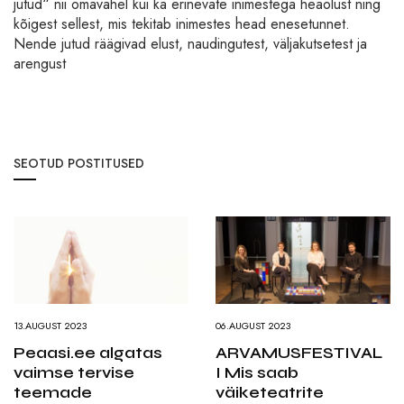
jutud“ nii omavahel kui ka erinevate inimestega heaolust ning
kõigest sellest, mis tekitab inimestes head enesetunnet.
Nende jutud räägivad elust, naudingutest, väljakutsetest ja
arengust
SEOTUD POSTITUSED
13.AUGUST 2023
06.AUGUST 2023
Peaasi.ee algatas
ARVAMUSFESTIVAL
vaimse tervise
I Mis saab
teemade
väiketeatrite