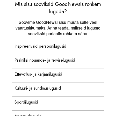
Mis sisu sooviksid GoodNewsis rohkem
lugeda?
Soovime GoodNewsi sisu muuta sulle veel
väärtuslikumaks. Anna teada, milliseid lugusid
sooviksid portaalis rohkem näha.
Inspireerivaid persoonilugusid
Praktilisi nõuande- ja terviselugusid
Ettevõtlus- ja karjäärilugusid
Kultuuri- ja sündmuslugusid
Spordilugusid