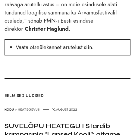
rahvaga arutellu astus – on meie esindusele alati
tundunud loogilise sammuna ka Arvamusfestivalil
osaleda,“ sõnab PMN-i Eesti esinduse
direktor
Christer Haglund.
Vaata otseülekannet arutelust
siin
.
EELMISED UUDISED
KODU
>
HEATEGEVUS
10.AUGUST 2022
SUVELÕPU HEATEGU I Stardib
kampaania “Lapsed Kooli”: aitame