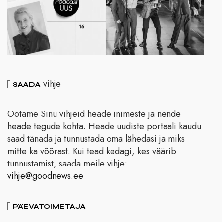
vihje
SAADA
Ootame Sinu vihjeid heade inimeste ja nende
heade tegude kohta. Heade uudiste portaali kaudu
saad tänada ja tunnustada oma lähedasi ja miks
mitte ka võõrast. Kui tead kedagi, kes väärib
tunnustamist, saada meile vihje:
vihje@goodnews.ee
PÄEVATOIMETAJA