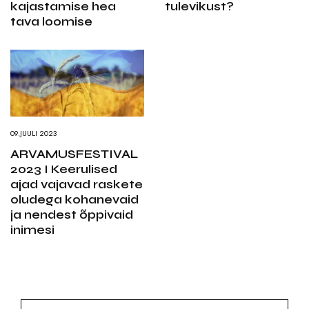
kajastamise hea
tulevikust?
tava loomise
09.JUULI 2023
ARVAMUSFESTIVAL
2023 I Keerulised
ajad vajavad raskete
oludega kohanevaid
ja nendest õppivaid
inimesi