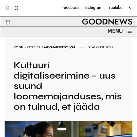
Facebook
Instagram
Youtube
X
≡
MENU
KODU
>
EESTI ELU
ARVAMUSFESTIVAL
10.AUGUST 2022
Kultuuri
digitaliseerimine – uus
suund
loomemajanduses, mis
on tulnud, et jääda