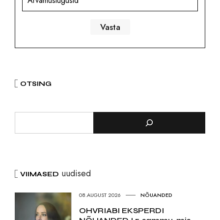
Arvamuslugusid
OTSING
uudised
VIIMASED
08.AUGUST 2026
NÕUANDED
OHVRIABI EKSPERDI