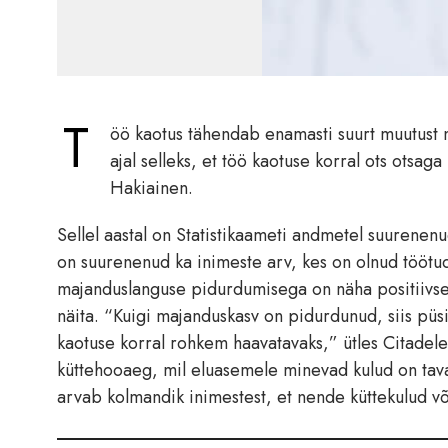
T
öö kaotus tähendab enamasti suurt muutust n
ajal selleks, et töö kaotuse korral ots otsa
Hakiainen.
Sellel aastal on Statistikaameti andmetel suurene
on suurenenud ka inimeste arv, kes on olnud töötud
majanduslanguse pidurdumisega on näha positiivse
näita. “Kuigi majanduskasv on pidurdunud, siis püs
kaotuse korral rohkem haavatavaks,” ütles Citadel
küttehooaeg, mil eluasemele minevad kulud on tav
arvab kolmandik inimestest, et nende küttekulud v