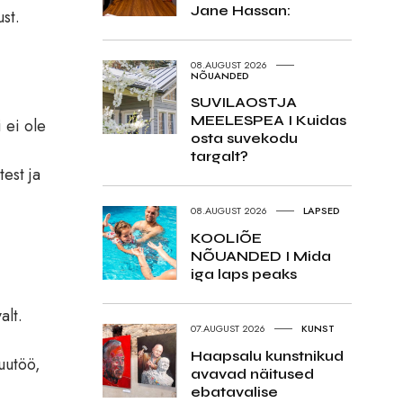
Jane Hassan:
st.
08.AUGUST 2026
NÕUANDED
SUVILAOSTJA
MEELESPEA I Kuidas
 ei ole
osta suvekodu
targalt?
est ja
08.AUGUST 2026
LAPSED
KOOLIÕE
NÕUANDED I Mida
iga laps peaks
alt.
07.AUGUST 2026
KUNST
Haapsalu kunstnikud
uutöö,
avavad näitused
ebatavalise