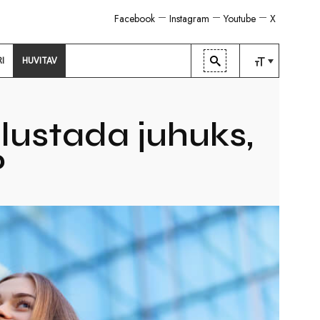
Facebook
Instagram
Youtube
X
RI
HUVITAV
TAVALINE
KESKMINE
dlustada juhuks,
SUUR
?