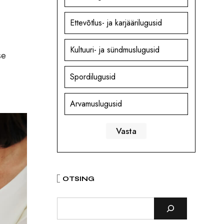
Ettevõtlus- ja karjäärilugusid
Kultuuri- ja sündmuslugusid
se
Spordilugusid
Arvamuslugusid
OTSING