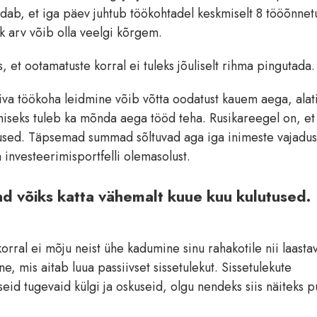
dab, et iga päev juhtub töökohtadel keskmiselt 8 tööõnnetu
k arv võib olla veelgi kõrgem.
, et ootamatuste korral ei tuleks jõuliselt rihma pingutada.
biva töökoha leidmine võib võtta oodatust kauem aega, alati
iseks tuleb ka mõnda aega tööd teha. Rusikareegel on, et
used. Täpsemad summad sõltuvad aga iga inimeste vajadust
a investeerimisportfelli olemasolust.
d võiks katta vähemalt kuue kuu kulutused.
orral ei mõju neist ühe kadumine sinu rahakotile nii laastav
, mis aitab luua passiivset sissetulekut. Sissetulekute
id tugevaid külgi ja oskuseid, olgu nendeks siis näiteks p