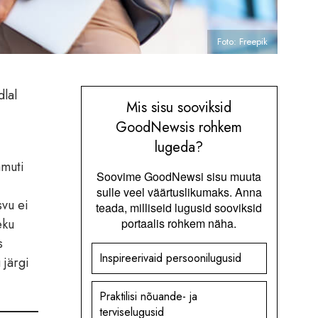
Foto: Freepik
dlal
Mis sisu sooviksid
GoodNewsis rohkem
lugeda?
amuti
Soovime GoodNewsi sisu muuta
sulle veel väärtuslikumaks. Anna
vu ei
teada, milliseid lugusid sooviksid
eku
portaalis rohkem näha.
s
Inspireerivaid persoonilugusid
 järgi
Praktilisi nõuande- ja
terviselugusid