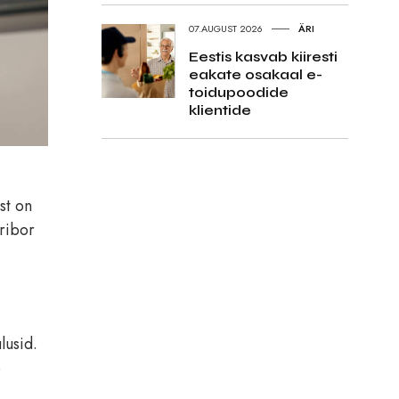
07.AUGUST 2026
ÄRI
Eestis kasvab kiiresti
eakate osakaal e-
toidupoodide
klientide
st on
uribor
lusid.
e