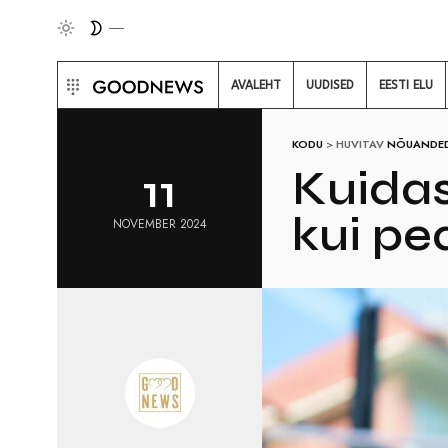
AVALEHT
UUDISED
EESTI ELU
KODU
>
HUVITAV
NÕUANDE
Kuidas
11
kui pe
NOVEMBER 2024