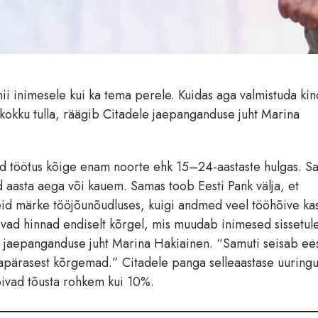
ii inimesele kui ka tema perele. Kuidas aga valmistuda kin
ga kokku tulla, räägib Citadele jaepanganduse juht Marina
nud töötus kõige enam noorte ehk 15–24-aastaste hulgas. S
 aasta aega või kauem. Samas toob Eesti Pank välja, et
id märke tööjõunõudluses, kuigi andmed veel tööhõive kas
ivad hinnad endiselt kõrgel, mis muudab inimesed sissetul
e jaepanganduse juht Marina Hakiainen. “Samuti seisab ee
apärasest kõrgemad.” Citadele panga selleaastase uuringu
õivad tõusta rohkem kui 10%.