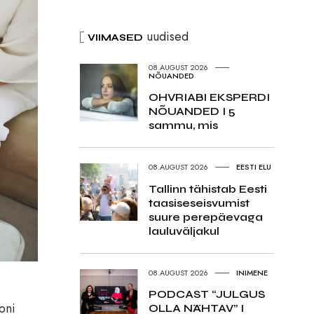
uudised
VIIMASED
08.AUGUST 2026
NÕUANDED
OHVRIABI EKSPERDI
NÕUANDED I 5
sammu, mis
08.AUGUST 2026
EESTI ELU
Tallinn tähistab Eesti
taasiseseisvumist
suure perepäevaga
lauluväljakul
08.AUGUST 2026
INIMENE
PODCAST “JULGUS
oni
OLLA NÄHTAV” I