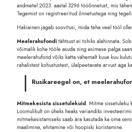
andmetel 2023. aastal 3296 tööõnnetust, mis tähen
Tegemist on registreeritud õnnetustega ning tegeli
Hakiainen jagab soovitusi, mida teha veel tööl olles
Meelerahufondi
tähtsust ei tohiks alahinnata. So
võimalik kohe tööle asuda ning esimese palga saam
meelerahufond võiks katta vähemalt kuue kuu kulut
rahalistest kohustustest, ülalpeetavate arvust aga k
Rusikareegel on, et meelerahufon
Mitmekesista sissetulekuid
. Mitme sissetuleku k
Loomulikult on üheks heaks variandiks investeerimine
mitmekesistamiseks saab ära kasutada ka oma senise
maalimine, ehitamine või hoopiski koristamine.