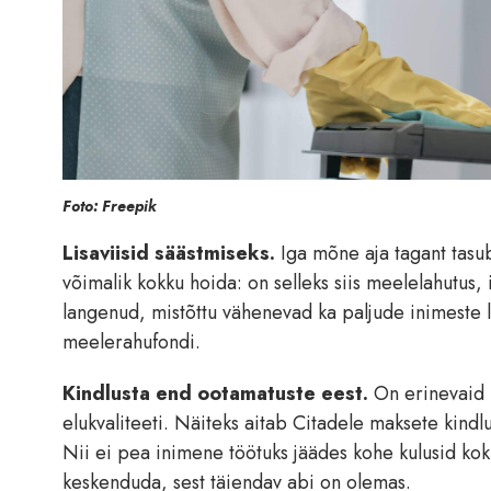
Foto: Freepik
Lisaviisid säästmiseks.
Iga mõne aja tagant tasub
võimalik kokku hoida: on selleks siis meelelahutus
langenud, mistõttu vähenevad ka paljude inimeste 
meelerahufondi.
Kindlusta end ootamatuste eest.
On erinevaid k
elukvaliteeti. Näiteks aitab Citadele maksete kindlu
Nii ei pea inimene töötuks jäädes kohe kulusid k
keskenduda, sest täiendav abi on olemas.