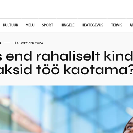
KULTUUR
MELU
SPORT
HINGELE
HEATEGEVUS
TERVIS
Ä
D
11.NOVEMBER 2024
 end rahaliselt kin
aksid töö kaotama