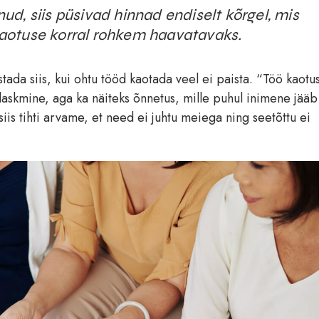
d, siis püsivad hinnad endiselt kõrgel, mis
aotuse korral rohkem haavatavaks.
ada siis, kui ohtu tööd kaotada veel ei paista. “Töö kaotu
 laskmine, aga ka näiteks õnnetus, mille puhul inimene jääb
iis tihti arvame, et need ei juhtu meiega ning seetõttu ei