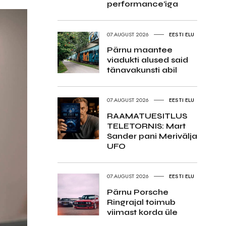
performance’iga
07.AUGUST 2026
EESTI ELU
Pärnu maantee
viadukti alused said
tänavakunsti abil
07.AUGUST 2026
EESTI ELU
RAAMATUESITLUS
TELETORNIS: Mart
Sander pani Merivälja
UFO
07.AUGUST 2026
EESTI ELU
Pärnu Porsche
Ringrajal toimub
viimast korda üle