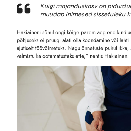
Kuigi majanduskasv on pidurdunu
muudab inimesed sissetuleku k
Hakiaineni sõnul ongi kõige parem aeg end kindlust
põhjuseks ei pruugi alati olla koondamine või lahti
ajutiselt töövõimetuks. Nagu õnnetuste puhul ikka, s
valmistu ka ootamatusteks ette,” nentis Hakiainen.