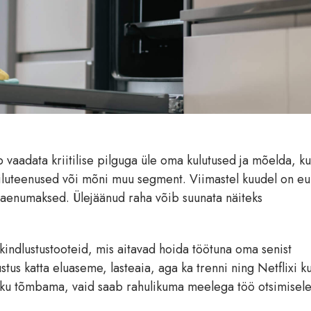
 vaadata kriitilise pilguga üle oma kulutused ja mõelda, ku
, iluteenused või mõni muu segment. Viimastel kuudel on e
laenumaksed. Ülejäänud raha võib suunata näiteks
indlustustooteid, mis aitavad hoida töötuna oma senist
stus katta eluaseme, lasteaia, aga ka trenni ning Netflixi ku
okku tõmbama, vaid saab rahulikuma meelega töö otsimisel