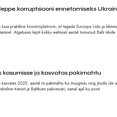
kuleppe korruptsiooni ennetamiseks Ukrai
 luua praktiline koostööplatvorm, et tagada Euroopa Liidu ja liikmes
misel. Algatuses lepiti kokku eelmisel aastal toimunud Balti riikide
s kasumisse ja kasvatas pakimahtu
a kasvatas 2025. aastal nii pakimahtu kui müügitulu ning jõudis üle 
eline transiit ja Baltikumi pakiveoäri, samal ajal kui posti