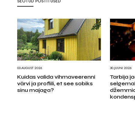
SEOTUD POSTITUSED
03.AUGUST 2026
30.JUUNI 2026
Kuidas valida vihmaveerenni
Tarbija 
värvi ja profiili, et see sobiks
selgema
sinu majaga?
džemmid
kondens