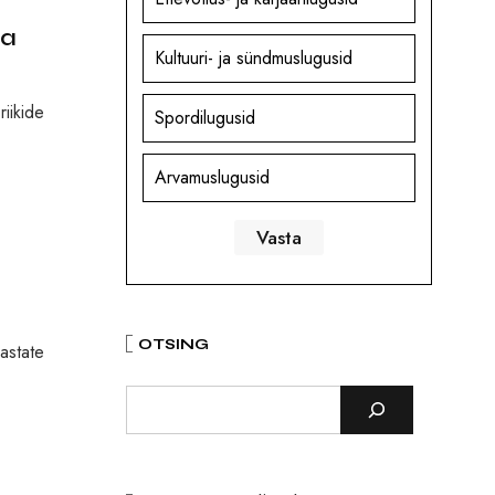
na
Kultuuri- ja sündmuslugusid
riikide
Spordilugusid
Arvamuslugusid
OTSING
aastate