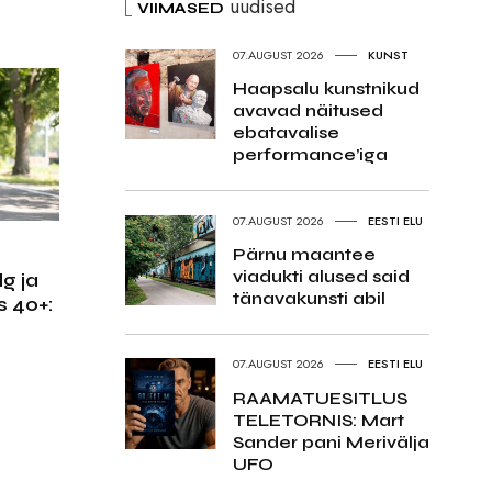
uudised
VIIMASED
07.AUGUST 2026
KUNST
Haapsalu kunstnikud
avavad näitused
ebatavalise
performance’iga
07.AUGUST 2026
EESTI ELU
Pärnu maantee
viadukti alused said
g ja
tänavakunsti abil
 40+:
m
07.AUGUST 2026
EESTI ELU
RAAMATUESITLUS
TELETORNIS: Mart
Sander pani Merivälja
UFO