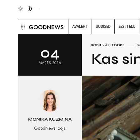
AVALEHT
UUDISED
EESTI ELU
KODU
>
ÄRI
TOODE
0
04
Kas si
MÄRTS 2026
MONIKA KUZMINA
GoodNews looja