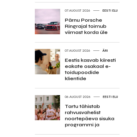
07.AUGUST 2026
EESTI ELU
Pärnu Porsche
Ringrajal toimub
viimast korda üle
07.AUGUST 2026
ÄRI
Eestis kasvab kiiresti
eakate osakaal e-
toidupoodide
klientide
06.AUGUST 2026
EESTI ELU
Tartu tähistab
rahvusvahelist
noortepäeva sisuka
programmi ja