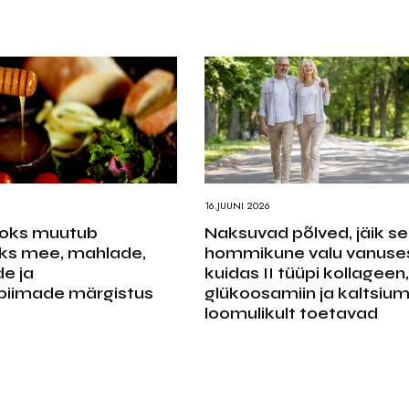
16.JUUNI 2026
jaoks muutub
Naksuvad põlved, jäik sel
ks mee, mahlade,
hommikune valu vanuses
e ja
kuidas II tüüpi kollageen,
piimade märgistus
glükoosamiin ja kaltsiu
loomulikult toetavad