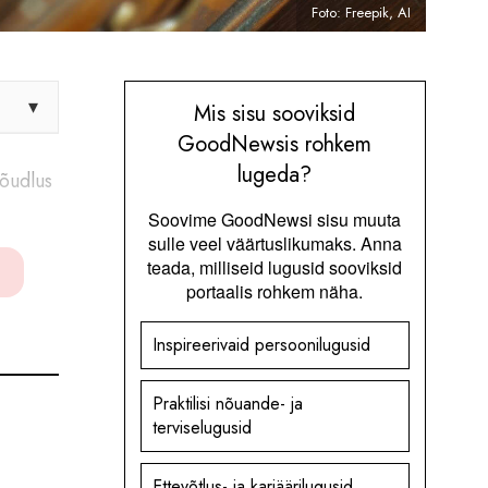
Foto: Freepik, AI
▾
Mis sisu sooviksid
GoodNewsis rohkem
lugeda?
õudlus
Soovime GoodNewsi sisu muuta
sulle veel väärtuslikumaks. Anna
teada, milliseid lugusid sooviksid
portaalis rohkem näha.
Inspireerivaid persoonilugusid
Praktilisi nõuande- ja
terviselugusid
Ettevõtlus- ja karjäärilugusid