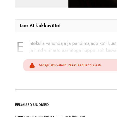
Loe AI kokkuvõtet
E
htekulla vahendaja ja pandimajade keti Luut
ja hind viimaste aastatega hüppeliselt kasv
Midagi läks valesti. Palun laadi leht uuesti.
EELMISED UUDISED
KODU
>
EESTI ELU
POLIITIKA
04.MÄRTS 2026