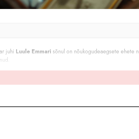
ar juhi
Luule Emmari
sõnul on nõukogudeaegsete ehete n
anud.