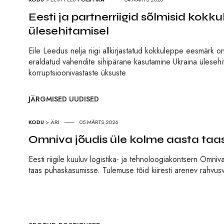
Eesti ja partnerriigid sõlmisid kok
ülesehitamisel
Eile Leedus nelja riigi allkirjastatud kokkuleppe eesmärk on
eraldatud vahendite sihipärane kasutamine Ukraina ülesehita
korruptsioonivastaste üksuste
JÄRGMISED UUDISED
KODU
>
ÄRI
05.MÄRTS 2026
Omniva jõudis üle kolme aasta taa
Eesti riigile kuuluv logistika- ja tehnoloogiakontsern Omniv
taas puhaskasumisse. Tulemuse tõid kiiresti arenev rahvusvah