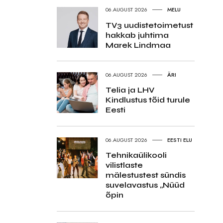
06.AUGUST 2026
MELU
TV3 uudistetoimetust
hakkab juhtima
Marek Lindmaa
06.AUGUST 2026
ÄRI
Telia ja LHV
Kindlustus tõid turule
Eesti
06.AUGUST 2026
EESTI ELU
Tehnikaülikooli
vilistlaste
mälestustest sündis
suvelavastus „Nüüd
õpin