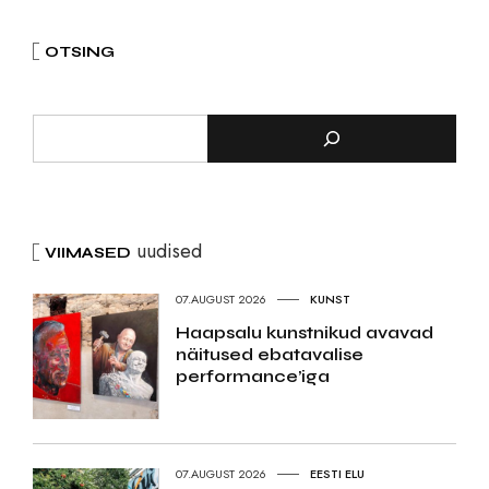
OTSING
uudised
VIIMASED
07.AUGUST 2026
KUNST
Haapsalu kunstnikud avavad
näitused ebatavalise
performance’iga
07.AUGUST 2026
EESTI ELU