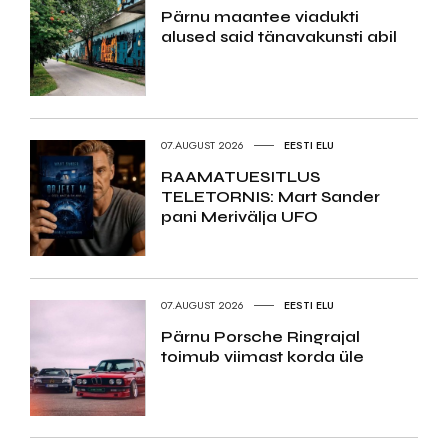
Pärnu maantee viadukti
alused said tänavakunsti abil
07.AUGUST 2026
EESTI ELU
RAAMATUESITLUS
TELETORNIS: Mart Sander
pani Merivälja UFO
07.AUGUST 2026
EESTI ELU
Pärnu Porsche Ringrajal
toimub viimast korda üle