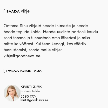
vihje
SAADA
Ootame Sinu vihjeid heade inimeste ja nende
heade tegude kohta. Heade uudiste portaali kaudu
saad tänada ja tunnustada oma lähedasi ja miks
mitte ka võõrast. Kui tead kedagi, kes väärib
tunnustamist, saada meile vihje:
vihje@goodnews.ee
PÄEVATOIMETAJA
KRISTI ZIRK
Portaali haldur
5690 1774
kristi@goodnews.ee