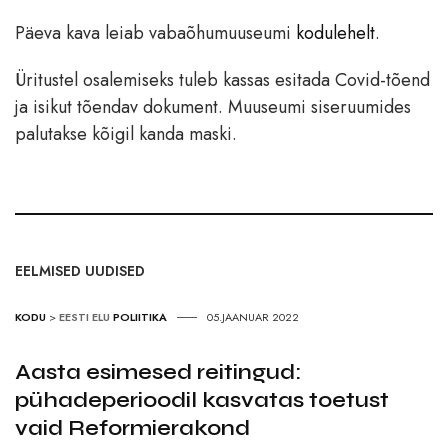
Päeva kava leiab vabaõhumuuseumi
kodulehelt
.
Üritustel osalemiseks tuleb kassas esitada Covid-tõend
ja isikut tõendav dokument. Muuseumi siseruumides
palutakse kõigil kanda maski.
EELMISED UUDISED
KODU
>
EESTI ELU
POLIITIKA
05.JAANUAR 2022
Aasta esimesed reitingud:
pühadeperioodil kasvatas toetust
vaid Reformierakond