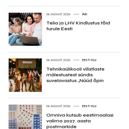
06.AUGUST 2026
ÄRI
Telia ja LHV Kindlustus tõid
turule Eesti
06.AUGUST 2026
EESTI ELU
Tehnikaülikooli vilistlaste
mälestustest sündis
suvelavastus „Nüüd õpin
06.AUGUST 2026
EESTI ELU
Omniva kutsub eestimaalasi
valima 2027. aasta
postmarkide