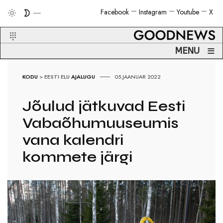
Facebook
Instagram
Youtube
X
≡
MENU
KODU
>
EESTI ELU
AJALUGU
05.JAANUAR 2022
Jõulud jätkuvad Eesti
Vabaõhumuuseumis
vana kalendri
kommete järgi