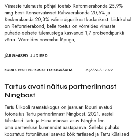
Viimaste tulemuste põhjal toetab Reformierakonda 25,9%
ning Eesti Konservatiivset Rahvaerakonda 20,6% ja
Keskerakonda 20,3% valimisõiguslikest kodanikest. Liidrikohal
on Reformierakond, kelle toetus on võrreldes viimaste
pühade-eelsete tulemustega kasvanud 1,7 protsendipunkti
võrra. Võrreldes novembri lõpuga,
JÄRGMISED UUDISED
KODU
>
EESTI ELU
KUNST
FOTOGRAAFIA
05.JAANUAR 2022
Tartus avati näitus partnerlinnast
Ningbost
Tartu Ülikooli raamatukogus on jaanuari lõpuni avatud
fotonäitus Tartu partnerlinnast Ningbost. 2021. aastal
tähistasid Tartu ja Hiina idaosas asuv Ningbo linn
oma partnerluse kümnendat aastapäeva. Selleks puhuks
koostatud fotonäitusel saavad kõik tartlased ja Tartu külalised