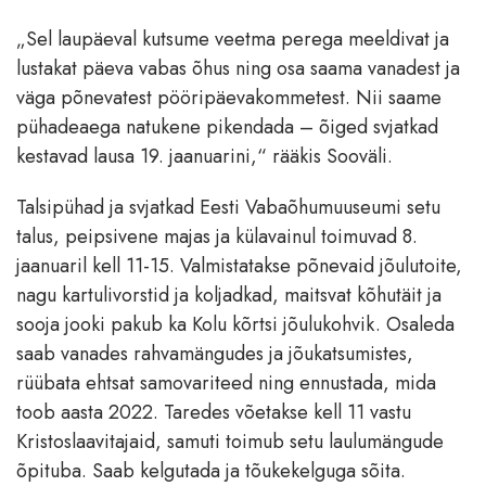
„Sel laupäeval kutsume veetma perega meeldivat ja
lustakat päeva vabas õhus ning osa saama vanadest ja
väga põnevatest pööripäevakommetest. Nii saame
pühadeaega natukene pikendada – õiged svjatkad
kestavad lausa 19. jaanuarini,“ rääkis Sooväli.
Talsipühad ja svjatkad Eesti Vabaõhumuuseumi setu
talus, peipsivene majas ja külavainul toimuvad 8.
jaanuaril kell 11-15. Valmistatakse põnevaid jõulutoite,
nagu kartulivorstid ja koljadkad, maitsvat kõhutäit ja
sooja jooki pakub ka Kolu kõrtsi jõulukohvik. Osaleda
saab vanades rahvamängudes ja jõukatsumistes,
rüübata ehtsat samovariteed ning ennustada, mida
toob aasta 2022. Taredes võetakse kell 11 vastu
Kristoslaavitajaid, samuti toimub setu laulumängude
õpituba. Saab kelgutada ja tõukekelguga sõita.