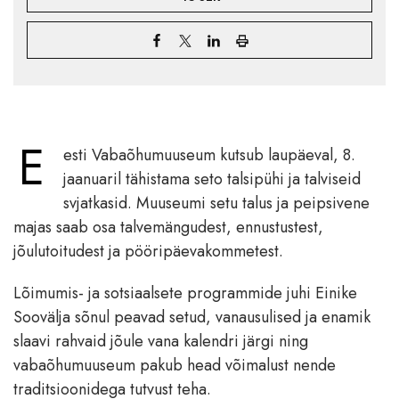
E
esti Vabaõhumuuseum kutsub laupäeval, 8.
jaanuaril tähistama seto talsipühi ja talviseid
svjatkasid. Muuseumi setu talus ja peipsivene
majas saab osa talvemängudest, ennustustest,
jõulutoitudest ja pööripäevakommetest.
Lõimumis- ja sotsiaalsete programmide juhi Einike
Soovälja sõnul peavad setud, vanausulised ja enamik
slaavi rahvaid jõule vana kalendri järgi ning
vabaõhumuuseum pakub head võimalust nende
traditsioonidega tutvust teha.