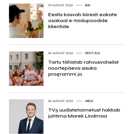
07.AUGUST 2026
ÄRI
Eestis kasvab kiiresti eakate
osakaal e-toidupoodide
klientide
06.AUGUST 2026
EESTI ELU
Tartu tähistab rahvusvahelist
noortepäeva sisuka
programmi ja
06.AUGUST 2026
MELU
TV3 uudistetoimetust hakkab
juhtima Marek Lindmaa