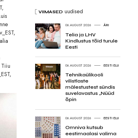
T,
uudised
VIIMASED
uis
nne
06.AUGUST 2026
ÄRI
ev_EST,
Telia ja LHV
alia
Kindlustus tõid turule
Eesti
a
Tiiu
06.AUGUST 2026
EESTI ELU
_EST,
Tehnikaülikooli
vilistlaste
mälestustest sündis
suvelavastus „Nüüd
õpin
06.AUGUST 2026
EESTI ELU
Omniva kutsub
eestimaalasi valima