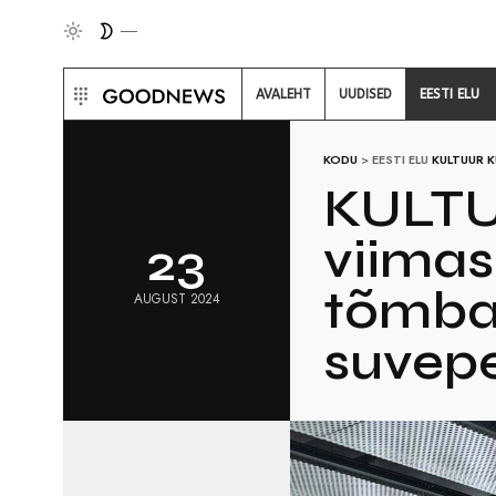
AVALEHT
UUDISED
EESTI ELU
KODU
>
EESTI ELU
KULTUUR
K
KULTUU
viimas
23
tõmbab
AUGUST 2024
suvepe