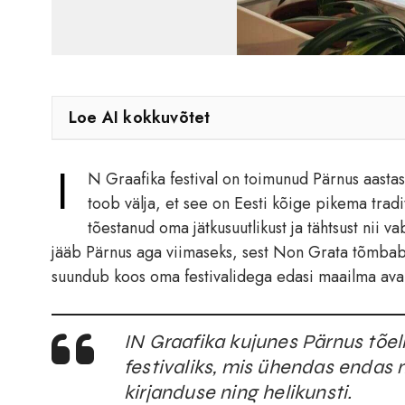
Loe AI kokkuvõtet
I
N Graafika festival on toimunud Pärnus aastas
toob välja, et see on Eesti kõige pikema tradit
tõestanud oma jätkusuutlikust ja tähtsust nii va
jääb Pärnus aga viimaseks, sest Non Grata tõmbab 
suundub koos oma festivalidega edasi maailma ava
IN Graafika kujunes Pärnus tõe
festivaliks, mis ühendas endas ni
kirjanduse ning helikunsti.