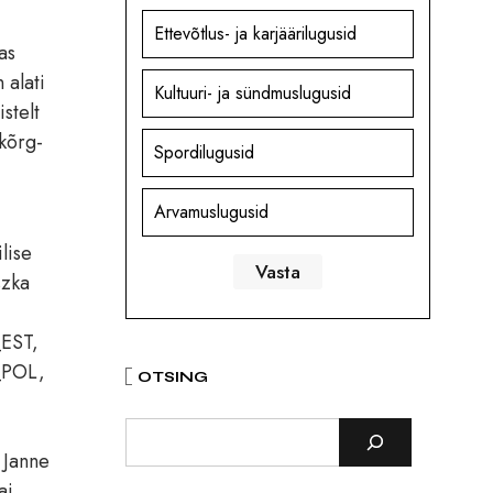
Ettevõtlus- ja karjäärilugusid
as
 alati
Kultuuri- ja sündmuslugusid
stelt
 kõrg-
Spordilugusid
Arvamuslugusid
lise
szka
_EST,
_POL,
OTSING
 Janne
ai