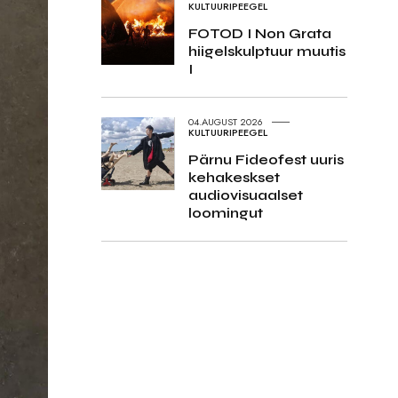
KULTUURIPEEGEL
FOTOD I Non Grata
hiigelskulptuur muutis
I
04.AUGUST 2026
KULTUURIPEEGEL
Pärnu Fideofest uuris
kehakeskset
audiovisuaalset
loomingut