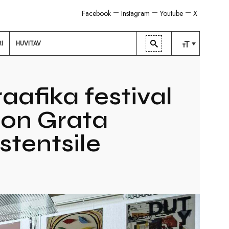
Facebook
Instagram
Youtube
X
RI
HUVITAV
TAVALINE
KESKMINE
afika festival
SUUR
Non Grata
stentsile