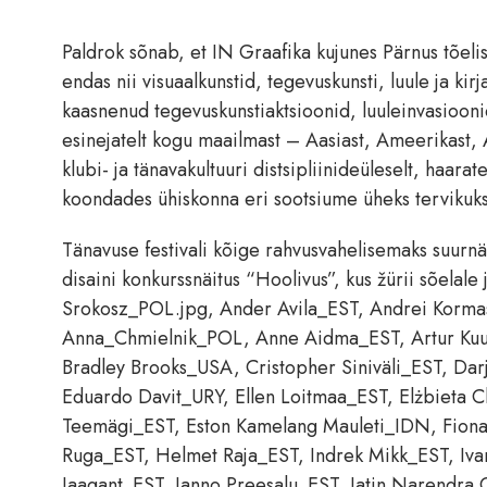
Paldrok sõnab, et IN Graafika kujunes Pärnus tõeli
endas nii visuaalkunstid, tegevuskunsti, luule ja kirj
kaasnenud tegevuskunstiaktsioonid, luuleinvasiooni
esinejatelt kogu maailmast – Aasiast, Ameerikast, 
klubi- ja tänavakultuuri distsipliinideüleselt, haar
koondades ühiskonna eri sootsiume üheks tervikuk
Tänavuse festivali kõige rahvusvahelisemaks suurnäi
disaini konkurssnäitus “Hoolivus”, kus žürii sõelal
Srokosz_POL.jpg, Ander Avila_EST, Andrei Korma
Anna_Chmielnik_POL, Anne Aidma_EST, Artur Kuus
Bradley Brooks_USA, Cristopher Siniväli_EST, Da
Eduardo Davit_URY, Ellen Loitmaa_EST, Elżbieta 
Teemägi_EST, Eston Kamelang Mauleti_IDN, Fion
Ruga_EST, Helmet Raja_EST, Indrek Mikk_EST, Iva
Jaagant_EST, Janno Preesalu_EST, Jatin Narendra 