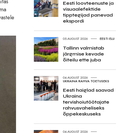
itas
Eesti loovteenuste ja
oma
visuaalefektide
tipptegijad panevad
vastele
ekspordi
05.AUGUST 2026
EESTI ELU
Tallinn valmistab
järgmise kevade
õiteilu ette juba
04.AUGUST 2026
UKRAINA RAHVA TOETUSEKS
Eesti haiglad saavad
Ukraina
tervishoiutöötajate
rahvusvaheliseks
õppekeskuseks
04.AUGUST 2026