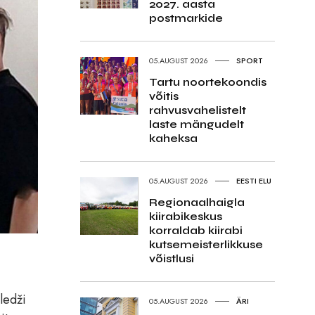
2027. aasta
postmarkide
05.AUGUST 2026
SPORT
Tartu noortekoondis
võitis
rahvusvahelistelt
laste mängudelt
kaheksa
05.AUGUST 2026
EESTI ELU
Regionaalhaigla
kiirabikeskus
korraldab kiirabi
kutsemeisterlikkuse
võistlusi
,
ledži
05.AUGUST 2026
ÄRI