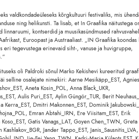
seks valdkondadeüleseks kõrgkultuuri festivaliks, mis ühend
anduse ning helikunsti. Ta lisab, et In Graafika näitustega on
d linnaruumi, kontserdid ja muusikasündmused rahvusvaheli
Aafrikast, Euroopast ja Austraaliast. „IN Graafika koondas
ates eri tegevustega erinevaid siht-, vanuse ja huvigruppe,
s.“
tuseks oli Paldroki sõnul Marko Kekishevi kureeritud graafi
e jäi selline osalejate nimekiri: Aarne Mesikäpp_EST, Agnie
shov_EST, Aneta Kosin_POL, Anna Black_UKR,
_EST, Aulis Puri_EST, Aylin Güngör_TUR, Berit Neuhaus
rja Kerra_EST, Dmitri Makonnen_EST, Dominik Jakubowski
Chojna_POL, Emran Abtahi_IRN, Ere Viisitam_EST, Erik
a Koso_EST, Gatis Vanags_LAT, Goyen Chen_TWN, Greta
n Kashlakov_BGR, Jander Tappo_EST, Janis_Sausnitis_LVA,
Gohil_IND, Jie-Fei Yang_TWN, Kadri-Maria Külaots EST, K