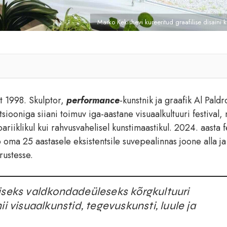
Marko Kekishevi kureeritud graafilise disain
t 1998. Skulptor,
performance
-kunstnik ja graafik Al Paldr
siooniga siiani toimuv iga-aastane visuaalkultuuri festival,
bariiklikul kui rahvusvahelisel kunstimaastikul. 2024. aasta f
oma 25 aastasele eksistentsile suvepealinnas joone alla ja
rustesse.
liseks valdkondadeüleseks kõrgkultuuri
i visuaalkunstid, tegevuskunsti, luule ja