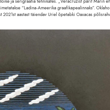
ollõike ja serigraafia tehnikates. „Veracruzist pärit Marin eh
nimetatakse “Ladina-Ameerika graafikapealinnaks”. Oklah
st 2021st aastast täiendav Uriel õpetabki Oaxacas põlisrah