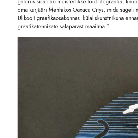
galeriis sisaldab meisterlikke töid litograafia, lino
oma karjääri Mehhikos Oaxaca Citys, mida sageli 
Ülikooli graafikaosakonnas külaliskunstnikuna enna
graafikatehnikate salapärast maailma.“