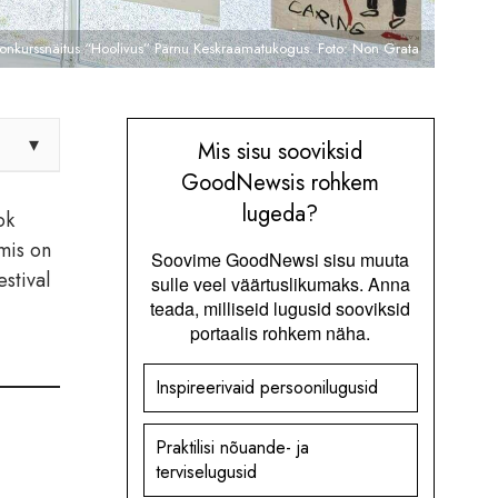
i konkurssnäitus “Hoolivus” Pärnu Keskraamatukogus. Foto: Non Grata
▾
Mis sisu sooviksid
GoodNewsis rohkem
lugeda?
ok
 mis on
Soovime GoodNewsi sisu muuta
estival
sulle veel väärtuslikumaks. Anna
teada, milliseid lugusid sooviksid
portaalis rohkem näha.
Inspireerivaid persoonilugusid
Praktilisi nõuande- ja
terviselugusid