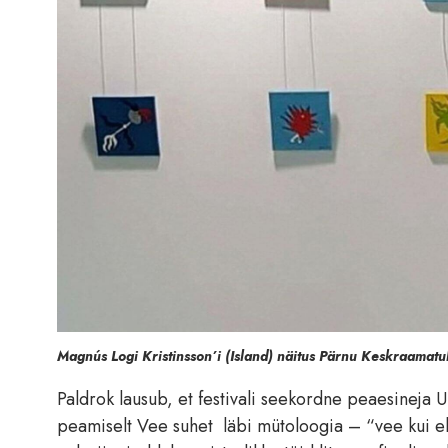
Magnús Logi Kristinsson’i (Island) näitus Pärnu Keskraamatu
Paldrok lausub, et festivali seekordne peaesineja 
peamiselt Vee suhet läbi mütoloogia – “vee kui elus