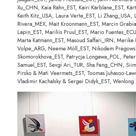
Xu_CHN, Kaia Rähn_EST, Kairi Kärblane_EST, Kär
Keith Kitz_USA, Laura Verte_EST, Li Zhang_USA, L
Rivera_MEX, Mait Kroonmann_EST, Marcin Grabi
Lapin_EST, Mariliis Pruul_EST, Mario Fuentes_EC
Marta Katmann_EST, Masoud Saffari_IRN, Merike P
Volpe_ARG, Neeme Möll_EST, Nikodem Pregowsk
Skomorokhova_EST, Patrycja Longawa_POL, Peter 
Samuel_EST, Sevgi Ari_TUR, Sha Feng_CHN, Siim-A
Pirsko & Mati Veermets_EST, Toomas Juhasoo-Lawre
Vladimir Kachalsky & Sergei Didyk_EST, Wenlo