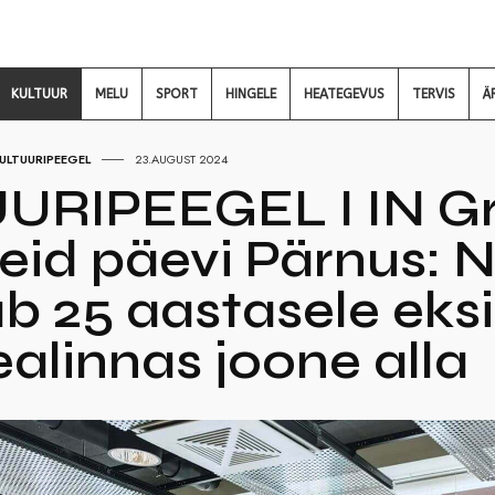
KULTUUR
MELU
SPORT
HINGELE
HEATEGEVUS
TERVIS
Ä
ULTUURIPEEGEL
23.AUGUST 2024
RIPEEGEL I IN Gra
eid päevi Pärnus: 
 25 aastasele eksi
alinnas joone alla