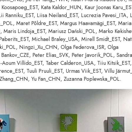
t Koosapoeg_EST, Kata Kaldor_HUN, Kaur Joonas Karu_ES
ii Ranniku_EST, Liisa Neiland_EST, Lucrezia Pavesi_ITA, L
a_POL, Maret Põldre_EST, Margus Haavamägi_EST, Maria
U, Maris Lindoja_EST, Mariusz Dański_POL, Marko Kekish
aberits_EST, Michael Braley_USA, Mirell Smidt_EST, Nat
i_POL, Ningzi_Xu_CHN, Olga Federova_ISR, Olga
Bankov_CZE, Peter Elias_SVK, Peter Javorik_POL, Sandr
oum Villido_EST, Taber Calderon_USA, Tiiu Kitsik_EST, 
nce_EST, Tuuli Pruuli_EST, Urmas Viik_EST, Villu Järmut
ng Zhang_CHN, Yu Fan_CHN, Zuzanna Poplewska_POL.