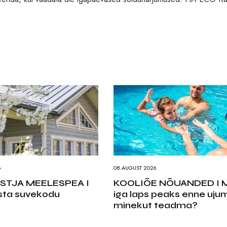
6
08.AUGUST 2026
STJA MEELESPEA I
KOOLIÕE NÕUANDED I 
sta suvekodu
iga laps peaks enne uju
minekut teadma?