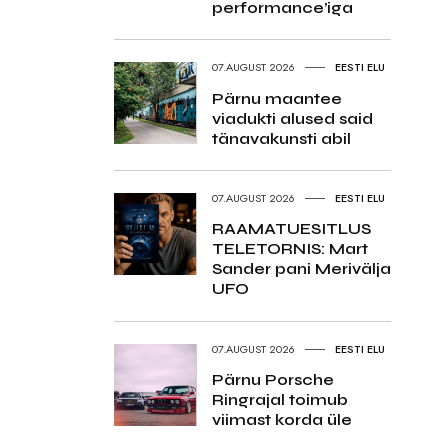
performance’iga
07.AUGUST 2026
EESTI ELU
Pärnu maantee
viadukti alused said
tänavakunsti abil
07.AUGUST 2026
EESTI ELU
RAAMATUESITLUS
TELETORNIS: Mart
Sander pani Merivälja
UFO
07.AUGUST 2026
EESTI ELU
Pärnu Porsche
Ringrajal toimub
viimast korda üle