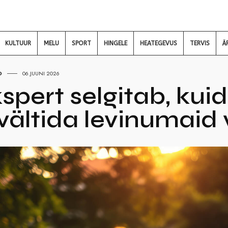
KULTUUR
MELU
SPORT
HINGELE
HEATEGEVUS
TERVIS
Ä
D
06.JUUNI 2026
kspert selgitab, kui
a vältida levinumaid