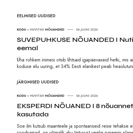
EELMISED UUDISED
KODU
>
HUVITAV
NÕUANDED
06.JUUNI 2026
SUVEPUHKUSE NÕUANDED I Nutikas
eemal
Üha rohkem inimesi otsib lihtsaid igapäevaseid hetki, mis 
koduse elu uuring, et 34% Eesti elanikest peab heaolutunne
JÄRGMISED UUDISED
KODU
>
HUVITAV
NÕUANDED
06.JUUNI 2026
EKSPERDI NÕUANED I 8 nõuannet, k
kasutada
Soe ilm kutsub maanteele ja spontaanseid reise tehakse el
soodsamad, on võimalik aku täituvust veelgi paremini pla