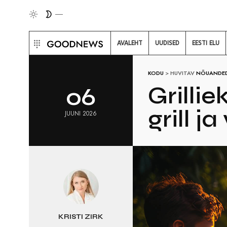
AVALEHT
UUDISED
EESTI ELU
KODU
>
HUVITAV
NÕUANDE
Grillie
06
grill j
JUUNI 2026
KRISTI ZIRK