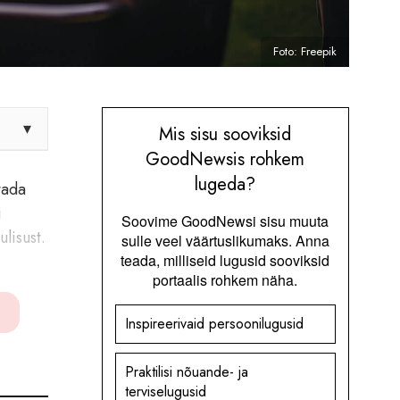
Foto: Freepik
▾
Mis sisu sooviksid
GoodNewsis rohkem
lugeda?
tada
i
Soovime GoodNewsi sisu muuta
lisust.
sulle veel väärtuslikumaks. Anna
teada, milliseid lugusid sooviksid
portaalis rohkem näha.
Inspireerivaid persoonilugusid
Praktilisi nõuande- ja
terviselugusid