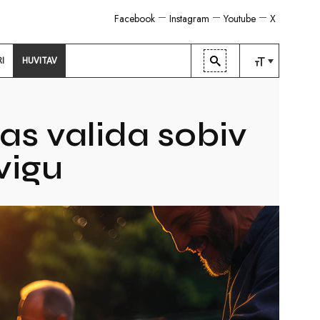
Facebook
Instagram
Youtube
X
RI
HUVITAV
TAVALINE
KESKMINE
das valida sobiv
SUUR
 vigu