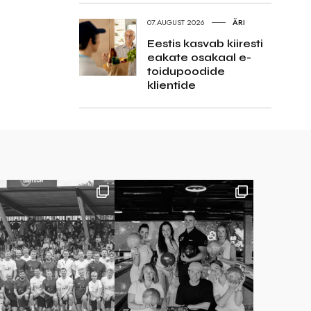
07.AUGUST 2026
ÄRI
Eestis kasvab kiiresti
eakate osakaal e-
toidupoodide
klientide