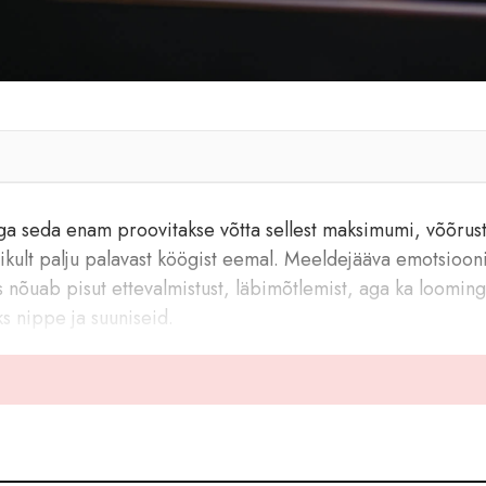
ga seda enam proovitakse võtta sellest maksimumi, võõrus
likult palju palavast köögist eemal. Meeldejääva emotsioon
s nõuab pisut ettevalmistust, läbimõtlemist, aga ka loomingu
ks nippe ja suuniseid.