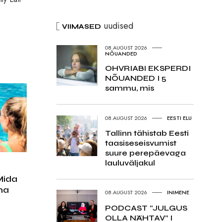
uudised
VIIMASED
08.AUGUST 2026
NÕUANDED
OHVRIABI EKSPERDI
NÕUANDED I 5
sammu, mis
08.AUGUST 2026
EESTI ELU
Tallinn tähistab Eesti
taasiseseisvumist
suure perepäevaga
lauluväljakul
Mida
ma
08.AUGUST 2026
INIMENE
PODCAST “JULGUS
OLLA NÄHTAV” I