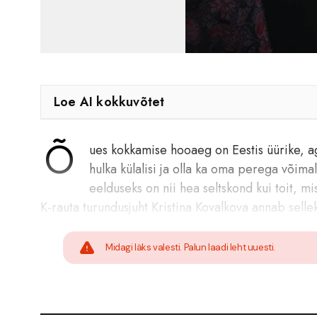
Loe AI kokkuvõtet
Õ
ues kokkamise hooaeg on Eestis üürike, a
hulka külalisi ja olla ka oma perega võima
eelduseks on nii hea seltskond kui toit, mi
K-rauta turundusjuht Kristina Kovalkova annab selle
Midagi läks valesti. Palun laadi leht uuesti.