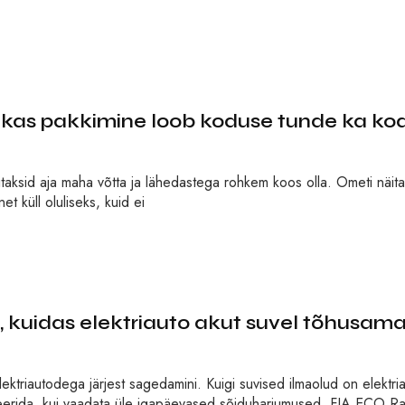
 pakkimine loob koduse tunde ka ko
aitaksid aja maha võtta ja lähedastega rohkem koos olla. Ometi näi
t küll oluliseks, kuid ei
uidas elektriauto akut suvel tõhusama
ektriautodega järjest sagedamini. Kuigi suvised ilmaolud on elektri
neerida, kui vaadata üle igapäevased sõiduharjumused. FIA ECO Ral