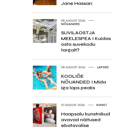
Jane Hassan:
08.AUGUST 2026
NÕUANDED
SUVILAOSTJA
MEELESPEA I Kuidas
osta suvekodu
targalt?
08.AUGUST 2026
LAPSED
KOOLIÕE
NÕUANDED I Mida
iga laps peaks
07.AUGUST 2026
KUNST
Haapsalu kunstnikud
avavad näitused
ebatavalise