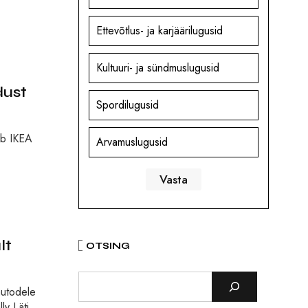
Ettevõtlus- ja karjäärilugusid
Kultuuri- ja sündmuslugusid
dust
Spordilugusid
tab IKEA
Arvamuslugusid
lt
OTSING
autodele
ly Läti