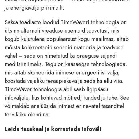
ja energiavälja piirimailt.
Saksa teadlaste loodud TimeWaveri tehnoloogia on
üks nn alternatiivteaduse uuemaid saavutusi, mis
kogub kulutulena populaarsust kogu maailmas, aitab
mõista konkreetseid seoseid mateeria ja teadvuse
vahel – seda on nimetatud ka praeguse sajandi
meditsiiniimeks. Tegu on kaasaegse tehnoloogiaga,
mis aitab skaneerida inimese energeetilist välja,
koostada vajaliku teraapiakava ja seda ka ellu viia.
TimeWaver tehnoloogia abil saab ligipääsu
infoväljale, kus kohtuvad mõtted, tunded ja tahe. See
võimaldab analüüsida inimest erinevatel tasanditel
tervikliku olendina.
Leida tasakaal ja korrastada infoväli