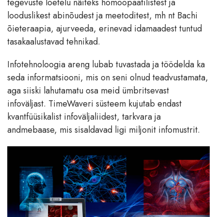
tegevuste loetelu näiteks homöopaatilistest ja
looduslikest abinõudest ja meetoditest, mh nt Bachi
õieteraapia, ajurveeda, erinevad idamaadest tuntud
tasakaalustavad tehnikad.
Infotehnoloogia areng lubab tuvastada ja töödelda ka
seda informatsiooni, mis on seni olnud teadvustamata,
aga siiski lahutamatu osa meid ümbritsevast
infoväljast. TimeWaveri süsteem kujutab endast
kvantfüüsikalist infoväljaliidest, tarkvara ja
andmebaase, mis sisaldavad ligi miljonit infomustrit.