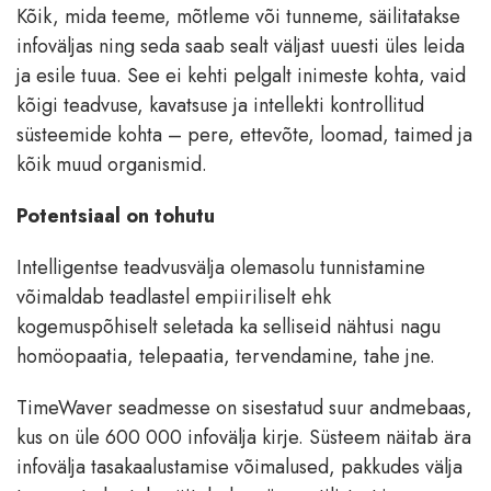
Kõik, mida teeme, mõtleme või tunneme, säilitatakse
infoväljas ning seda saab sealt väljast uuesti üles leida
ja esile tuua. See ei kehti pelgalt inimeste kohta, vaid
kõigi teadvuse, kavatsuse ja intellekti kontrollitud
süsteemide kohta – pere, ettevõte, loomad, taimed ja
kõik muud organismid.
Potentsiaal on tohutu
Intelligentse teadvusvälja olemasolu tunnistamine
võimaldab teadlastel empiiriliselt ehk
kogemuspõhiselt seletada ka selliseid nähtusi nagu
homöopaatia, telepaatia, tervendamine, tahe jne.
TimeWaver seadmesse on sisestatud suur andmebaas,
kus on üle 600 000 infovälja kirje. Süsteem näitab ära
infovälja tasakaalustamise võimalused, pakkudes välja