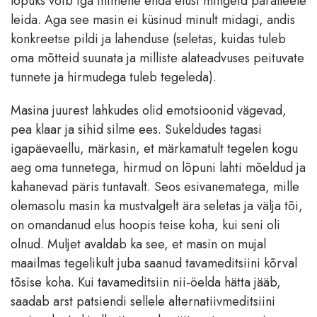
lõpuks võib iga inimene enda elust mingeid paralleele
leida. Aga see masin ei küsinud minult midagi, andis
konkreetse pildi ja lahenduse (seletas, kuidas tuleb
oma mõtteid suunata ja milliste alateadvuses peituvate
tunnete ja hirmudega tuleb tegeleda).
Masina juurest lahkudes olid emotsioonid vägevad,
pea klaar ja sihid silme ees. Sukeldudes tagasi
igapäevaellu, märkasin, et märkamatult tegelen kogu
aeg oma tunnetega, hirmud on lõpuni lahti mõeldud ja
kahanevad päris tuntavalt. Seos esivanematega, mille
olemasolu masin ka mustvalgelt ära seletas ja välja tõi,
on omandanud elus hoopis teise koha, kui seni oli
olnud. Muljet avaldab ka see, et masin on mujal
maailmas tegelikult juba saanud tavameditsiini kõrval
tõsise koha. Kui tavameditsiin nii-öelda hätta jääb,
saadab arst patsiendi sellele alternatiivmeditsiini