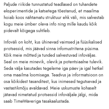
Paljude riikide tunnustatud teadlased on tuhandete
eksperimentide ja katsetega tõestanud, et maailma
hoiab koos nähtamatu struktuur ehk väli, mis salvestab
kogu meie ümber oleva info ning mille kaudu kõik
pidevalt kõigega suhtleb.
Infoväli on koht, kus ühinevad vaimsed ja füüsikalised
protsessid, mis jäävad sinna infomustritena püsima.
Kõik meie mõtted ja tunded salvestuvad infoväljas.
Seal on meie minevik, olevik ja potentsiaalne tulevik.
Seda välja kasutades tegeleme iga päev ja igal hetkel
oma maailma loomisega. Teadvus ja informatsioon on
osa kõikidest tasanditest, kus inimesed tegutsevad ja
vastastikmõju avaldavad. Meie uskumuste kohaselt
jätavad nimetatud protsessid infoväljale jälgi, mida
saab TimeWaveriga tasakaalustada.