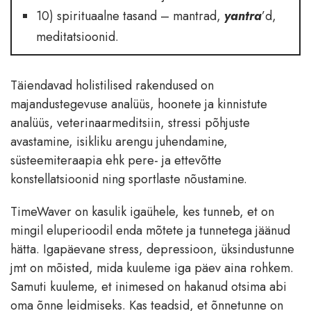
10) spirituaalne tasand – mantrad,
yantra
’d,
meditatsioonid.
Täiendavad holistilised rakendused on
majandustegevuse analüüs, hoonete ja kinnistute
analüüs, veterinaarmeditsiin, stressi põhjuste
avastamine, isikliku arengu juhendamine,
süsteemiteraapia ehk pere- ja ettevõtte
konstellatsioonid ning sportlaste nõustamine.
TimeWaver on kasulik igaühele, kes tunneb, et on
mingil eluperioodil enda mõtete ja tunnetega jäänud
hätta. Igapäevane stress, depressioon, üksindustunne
jmt on mõisted, mida kuuleme iga päev aina rohkem.
Samuti kuuleme, et inimesed on hakanud otsima abi
oma õnne leidmiseks. Kas teadsid, et õnnetunne on