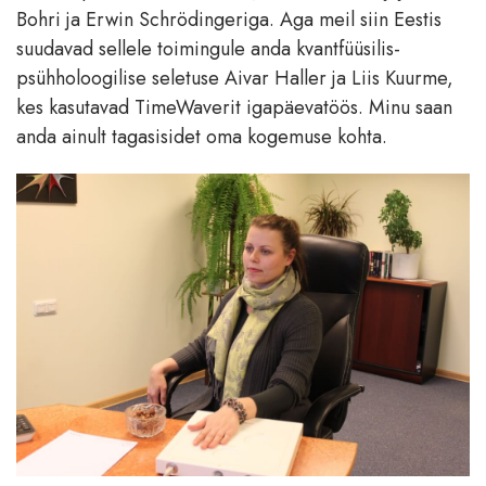
Bohri ja Erwin Schrödingeriga. Aga meil siin Eestis
suudavad sellele toimingule anda kvantfüüsilis-
psühholoogilise seletuse Aivar Haller ja Liis Kuurme,
kes kasutavad TimeWaverit igapäevatöös. Minu saan
anda ainult tagasisidet oma kogemuse kohta.