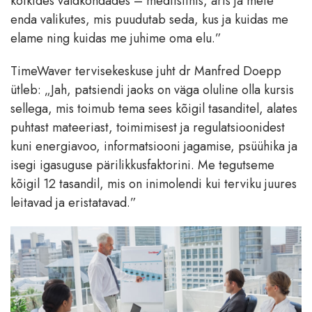
kõikides valdkondades – meditsiinis, äris ja meie
enda valikutes, mis puudutab seda, kus ja kuidas me
elame ning kuidas me juhime oma elu.”
TimeWaver tervisekeskuse juht dr Manfred Doepp
ütleb: „Jah, patsiendi jaoks on väga oluline olla kursis
sellega, mis toimub tema sees kõigil tasanditel, alates
puhtast mateeriast, toimimisest ja regulatsioonidest
kuni energiavoo, informatsiooni jagamise, psüühika ja
isegi igasuguse pärilikkusfaktorini. Me tegutseme
kõigil 12 tasandil, mis on inimolendi kui terviku juures
leitavad ja eristatavad.”