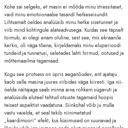
Kohe sai selgeks, et masin ei mõõda minu stressitaset,
vaid minu emotsionaalse tasandi hetkeseisundit.
Lihtsamalt öeldes analüüsib minu hetke sisetunnet ja
viib mind kohtingule alateadvusega. Kuidas see täpselt
toimub, ei olegi enam oluline, sest see, mis ekraanile
kerkis, oli väga tõene, kirjeldamaks minu eluperioodi
tundeid ja tunnetusi, seletades lahti hirmud, ootused ja
mõttemaailma tagamaad.
Kogu see protsess on üpris aeganõudev, ent ajataju
kaob selle masina juures viibides väga kiiresti. Iga nii-
öelda näitajaga saab minna aina rohkem sügavuti ja
analüüsida eluteel tehtud otsuste tagamaid hoopis
teisest aspektist vaadatuna. Siinkohal võib ju mulle
vastu vaielda, et seal tekib niinimetatud
„kaardimoori” efekt, kus küsimused on suunavad ja