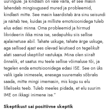
uuringule. Ja kindlasti on vale väita, et see masin
lahendab mingisugused mured ja probleemid,
kindlasti mitte. See masin kaardistab ära sinu seisundi
ja näitab tee, kuidas ja milliste emotsioonidega tuleb
elus edasi minna. Oma probleemid ja hirmud
likvideerin ikka mina ise, sedapuhku siis sellise
ajalainetuse abil. Tahate uskuge, tahate ärge uskuge,
aga sellised ajast ees olevad leiutised on tegelikult
alati saanud skeptilist vastukaja. Mina olen siiralt
õnnelik, et saatus mu teele sellise võimaluse tõi, ja
tegelen enda emotsioonidega edasi ISE. See on üks
valik igale inimesele, enesega suuremaks sõbraks
saada, mitte mingi imemasin, mis kogu su elu
lilleliseks teeb. Tuleb meeles pidada, et elu suurim
IME on ikkagi inimene ise.”
Skeptikust sai positiivne skeptik