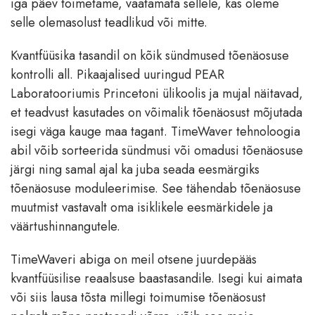
iga päev toimetame, vaatamata sellele, kas oleme
selle olemasolust teadlikud või mitte.
Kvantfüüsika tasandil on kõik sündmused tõenäosuse
kontrolli all. Pikaajalised uuringud PEAR
Laboratooriumis Princetoni ülikoolis ja mujal näitavad,
et teadvust kasutades on võimalik tõenäosust mõjutada
isegi väga kauge maa tagant. TimeWaver tehnoloogia
abil võib sorteerida sündmusi või omadusi tõenäosuse
järgi ning samal ajal ka juba seada eesmärgiks
tõenäosuse moduleerimise. See tähendab tõenäosuse
muutmist vastavalt oma isiklikele eesmärkidele ja
väärtushinnangutele.
TimeWaveri abiga on meil otsene juurdepääs
kvantfüüsilise reaalsuse baastasandile. Isegi kui aimata
või siis lausa tõsta millegi toimumise tõenäosust