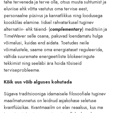
tahe terveneda ja terve olla, otsus muuta suhtumist ja
eluviise ehk võtta vastutus oma tervise eest,
personaalne püsivus ja kannatlikkus ning loodusega
kooskõlas elamine. Iidsel rahvatarkusel tuginev
alternatiiv- ehk täiend- (
complementary
) meditsiin ja
TimeWaver selle osana, pakuvad loendamatu hulga
võimalusi, kuidas end aidata. Toetudes neile
võimalustele, saame oma energiataset reguleerida,
vältida suuremate energeetiliste blokeeringute
tekkimist ning seeläbi ära hoida tõsiseid
terviseprobleeme.
Kõik uus võib alguses kohutada
Sügava traditsiooniga idamaisele filosoofiale tuginev
maailmatunnetus on leidnud asjakohase seletuse
kvantfüüsikas. Kvantmaailm on elav reaalsus, kus me