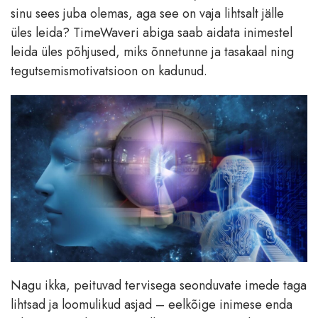
sinu sees juba olemas, aga see on vaja lihtsalt jälle
üles leida? TimeWaveri abiga saab aidata inimestel
leida üles põhjused, miks õnnetunne ja tasakaal ning
tegutsemismotivatsioon on kadunud.
Nagu ikka, peituvad tervisega seonduvate imede taga
lihtsad ja loomulikud asjad – eelkõige inimese enda