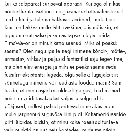
kui ka salapärast surisevat aparaati. Kui aga olin käe
nõutud kohta asetanud ning esmased ettevalmistused
olid tehtud ja tulema hakkasid andmed, mida Liisi
Kuurme hakkas mulle lahti rääkima, siis mõistsin, et
tegu on neutraalse ja samas täpse infoga, mida
TimeWaver on minult kätte saanud. Miks ei peakski
saama? Olen nagu iga teinegi inimene kõndiv, mõtlev,
armastav, vihkav ja paljusid fantastilisi asju tegev ime,
ma olen elav energia ja miks ei peaks saama seda
füüsilist eksistentsi lugeda, olgu selleks lugejaks siis
võimetega inimene või teadlaste loodud masin! Sain
teada, et minu asjad on üldiselt paigas, kuid mõned
neist on veidi tasakaalust väljas ja selgusid ka
põhjused, millest paljud peituvad minevikus ja on
mulle järgnenud suguvõsa liini pidi. Kehameridiaanide
pilti jälgides leidsin, et minu keha reaalsed tuntava
valu punktid on just neis kohtades, mida ma nägin