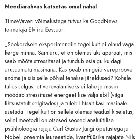
Meediarahvas katsetas omal nahal
TimeWaveri võimalustega tutvus ka GoodNews
toimetaja Elviira Eessaar:
„Seekordsele eksperimendile tegelikult ei olnud väga
kerge minna. Sain aru, et on olemas üks aparaat, mis
saab mõõta stressitaset ja tundub esialgu kuidagi
arusaamatu masinana. Kas peab mingeid vereproove
andma ja siis selle põhjal tehakse järeldused? Kohale
tulles selgus, et verevalamiseks ei lähe ja masin
mõõdab stressitaset energeetilise välja abil (väga
lihtsustatult selgitades) ja tuleb lihtsalt käsi masinale
asetada. Tegelikult on sellele olemas teaduslik seletus,
sellel meetodil on otsesed seosed analüütilise
psühholoogia rajaja Carl Gustav Jungi õpetustega ja
Nobeli preemia laureaatide, kvantfüüsika rajajate Nils