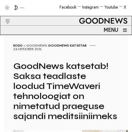
Facebook
Instagram
Youtube
X
≡
MENU
KODU
>
GOODNEWS
GOODNEWS KATSETAB
24.OKTOOBER 2016
GoodNews katsetab!
Saksa teadlaste
loodud TimeWaveri
tehnoloogiat on
nimetatud praeguse
sajandi meditsiiniimeks