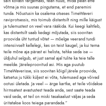
sain kõvasti targemaks, tean nüüd, mida pean ette
võtma ja mis suunas pingutama, et end paremini
tunda. Nõustusin ka osalema otseses TimeWaveri
raviprotsessis, mis toimub distantsilt ning mille käigust
ja tulemustest on veel vara rääkida. Kui keegi kahtleb,
kas distantsilt saab kedagi mõjutada, siis soovitan
proovida üht tuntud võtet — mõelge veerand tundi
intensiivselt kellelegi, kes on teist kaugel, ja kui tema
teile mõne aja pärast ei helista, tehke seda ise —
üldjuhul selgub, et just samal ajal tulite ka teie talle
meelde. Järeleproovitud asi. Mis aga puutub
TimeWaverisse, siis soovitan kõigil järele proovida,
katsetus ju tükki küljest ei võta, tulemused aga võivad
ootusi ületada. Ja veel — ärge kartke, et teile võidakse
hirmsatest avastustest teada anda, sest saate teada
vaid seda, et teil on miski tasakaalust väljas ja seda
üritatakse koos teiega parandada.”