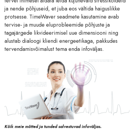
tervel inimesel aidata leida kujunevaid stressikoldeid
ja nende põhjuseid, et juba eos vältida haiguslikke
protsesse. TimeWaver seadmete kasutamine avab
tervise- ja muude eluprobleemide põhjuste ja
tagajärgede likvideerimisel uue dimensiooni ning
alustab dialoogi kliendi energeetikaga, pakkudes
tervendamisvõimalust tema enda infoväljas.
Kõik meie mõtted ja tunded salvestuvad infoväljas.