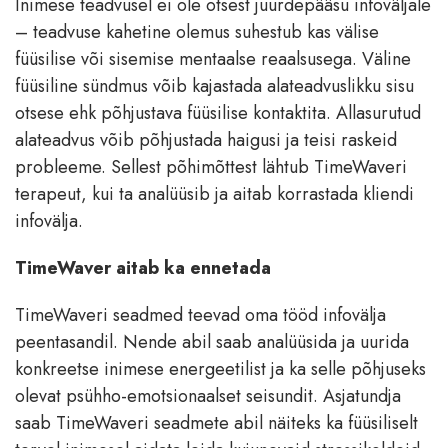
Inimese teadvusel ei ole otsest juurdepääsu infoväljale
– teadvuse kahetine olemus suhestub kas välise
füüsilise või sisemise mentaalse reaalsusega. Väline
füüsiline sündmus võib kajastada alateadvuslikku sisu
otsese ehk põhjustava füüsilise kontaktita. Allasurutud
alateadvus võib põhjustada haigusi ja teisi raskeid
probleeme. Sellest põhimõttest lähtub TimeWaveri
terapeut, kui ta analüüsib ja aitab korrastada kliendi
infovälja.
TimeWaver aitab ka ennetada
TimeWaveri seadmed teevad oma tööd infovälja
peentasandil. Nende abil saab analüüsida ja uurida
konkreetse inimese energeetilist ja ka selle põhjuseks
olevat psühho-emotsionaalset seisundit. Asjatundja
saab TimeWaveri seadmete abil näiteks ka füüsiliselt