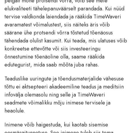
pelgalt mõne protsendi võrra, võib see meie
elukvaliteeti tähelepanuväärselt parandada. Kui nüüd
tervise valdkonda laiendada ja rääkida TimeWaveri
avaramatest võimalustest, siis näiteks äris võib
säärane ühe protsendi võrra tõstetud tõenäosus
tähendada olulist kasumit. Kui teada, mis ulatuses võib
konkreetse ettevõtte või siis investeeringu
õnnestumine tõenäoline olla, saame rääkida
edutegurist, mida saab mõõta juba rahas.
Teaduslike uuringute ja tõendusmaterjalide vähesuse
tõttu ei aktsepteeri akadeemiline teadus ja meditsiin
infovälja olemasolu ning selle ja TimeWaveri
seadmete võimalikku mõju inimese tervisele ja
heaolule.
Inimene võib haigestuda, kui kaotab sisemise
eesmärgitunnetuse. See inimene tuleb siis tema