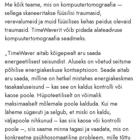
Me kõik teame, mis on kompuutertomograafia —
sellega skaneeritakse füüsilisi traumasid,
verevalumeid ja muid füüsilises kehas peidus olevaid
traumasid. TimeWaverit võib pidada alateadvuse
kompuutertomograafia seadmeks.
„TimeWaver aitab kõigepealt aru saada
energeetilisest seisundist. Aluseks on võetud seitsme
põhilise energiakeskuse kontseptsioon. Seade aitab
aru saada, milline on hetkel mistahes energiakeskmes
tasakaaluseisund – kas see on kaldus kontrolli või
kaose poole. Hüpoteetiliselt on võimalik
maksimaalselt mõlemale poole kalduda. Kui me
läheme sügavuti ja selgub, et miski on kaldu,
väljapoole nihkunud – kas siis kaose või kontrolli
poole –, siis saame minna tagasi ja vaadata, mis on
konkreetne psühhosomaatiline probleem, mille tõttu