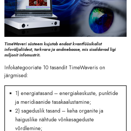
TimeWaveri süsteem kujutab endast kvantfüüsikalist
infoväljaliidest, tarkvara ja andmebaase, mis sisaldavad ligi
miljonit infomustrit.
Infokategooriate 10 tasandit TimeWaveris on
järgmised:
1) energiatasand – energiakeskuste, punktide
ja meridiaanide tasakaalustamine;
2) sageduslik tasand – keha organite ja
haiguslike nähtude võnkesageduste
võrdlemine;