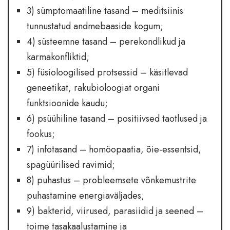
3) sümptomaatiline tasand – meditsiinis
tunnustatud andmebaaside kogum;
4) süsteemne tasand – perekondlikud ja
karmakonfliktid;
5) füsioloogilised protsessid – käsitlevad
geneetikat, rakubioloogiat organi
funktsioonide kaudu;
6) psüühiline tasand – positiivsed taotlused ja
fookus;
7) infotasand – homöopaatia, õie-essentsid,
spagüürilised ravimid;
8) puhastus – probleemsete võnkemustrite
puhastamine energiaväljades;
9) bakterid, viirused, parasiidid ja seened –
toime tasakaalustamine ja