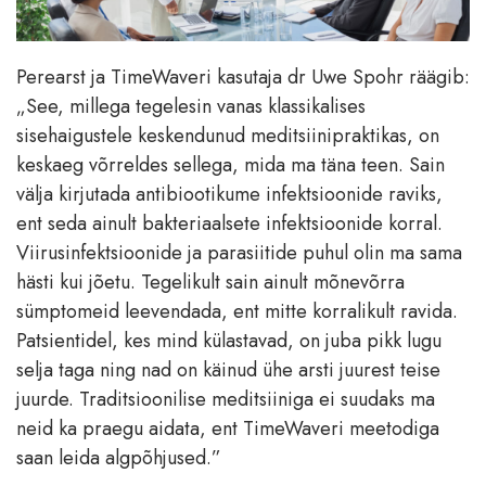
Perearst ja TimeWaveri kasutaja dr Uwe Spohr räägib:
„See, millega tegelesin vanas klassikalises
sisehaigustele keskendunud meditsiinipraktikas, on
keskaeg võrreldes sellega, mida ma täna teen. Sain
välja kirjutada antibiootikume infektsioonide raviks,
ent seda ainult bakteriaalsete infektsioonide korral.
Viirusinfektsioonide ja parasiitide puhul olin ma sama
hästi kui jõetu. Tegelikult sain ainult mõnevõrra
sümptomeid leevendada, ent mitte korralikult ravida.
Patsientidel, kes mind külastavad, on juba pikk lugu
selja taga ning nad on käinud ühe arsti juurest teise
juurde. Traditsioonilise meditsiiniga ei suudaks ma
neid ka praegu aidata, ent TimeWaveri meetodiga
saan leida algpõhjused.”