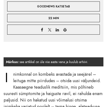
GOODNEWS KATSETAB
22 MIN
Märkus:
see artikkel on üle viie aasta vana ja kuulub arhiivi.
I
nimkonnal on kombeks avastada ja seejärel –
leituga mitte piirdudes – otsida uusi väljundeid.
Kaasaegne teaduslik meditsiin, mis põhineb
suuresti sümptomite ja haiguste ravil, ei rahulda enam
paljusid. Nii on hakatud uusi võimalusi otsima
inimkeha varjatud poolelt – tema hinge, alateadvuse