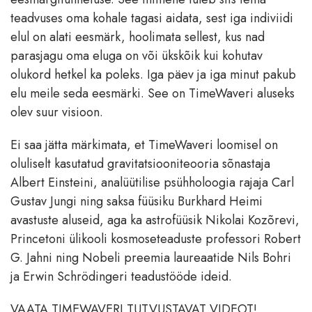
teadvuses oma kohale tagasi aidata, sest iga indiviidi
elul on alati eesmärk, hoolimata sellest, kus nad
parasjagu oma eluga on või ükskõik kui kohutav
olukord hetkel ka poleks. Iga päev ja iga minut pakub
elu meile seda eesmärki. See on TimeWaveri aluseks
olev suur visioon.
Ei saa jätta märkimata, et TimeWaveri loomisel on
oluliselt kasutatud gravitatsiooniteooria sõnastaja
Albert Einsteini, analüütilise psühholoogia rajaja Carl
Gustav Jungi ning saksa füüsiku Burkhard Heimi
avastuste aluseid, aga ka astrofüüsik Nikolai Kozõrevi,
Princetoni ülikooli kosmoseteaduste professori Robert
G. Jahni ning Nobeli preemia laureaatide Nils Bohri
ja Erwin Schrödingeri teadustööde ideid.
VAATA TIMEWAVERI TUTVUSTAVAT VIDEOT!