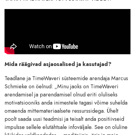
Mida räägivad asjaosalised ja kasutajad?
Teadlane ja TimeWaveri süsteemide arendaja Marcus
Schmieke on öelnud: „Minu jaoks on TimeWaveri
arendamisel ja parendamisel olnud eriti oluliseks
motivatsiooniks anda inimestele tagasi võime suhelda
omaenda mittemateriaalsete ressurssidega. Ühelt
poolt saada uusi teadmisi ja teisalt anda positiivseid
impulsse sellele elutähtsale infoväljale. See on oluline