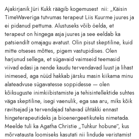
Ajakirjanik Jüri Kukk räägib kogemusest nii: „Käisin
TimeWaveriga tutvumas terapeut Liis Kuurme juures ja
ei pidanud pettuma. Alustuseks võib öelda, et
terapeut on hingega asja juures ja see eeldab ka
patsiendilt omajagu avatust. Olin pisut skeptiline, kuid
mitte otseses mõttes, pigem vastupidises. Olen
harjunud sellega, et sügavaid vaimseid teemasid
viivad edasi ja nende kaudu tervendavad luust ja lihast
inimesed, aga nüüd hakkab järsku masin kiikama minu
alateadvuse sügavatesse soppidesse — olen
kõiksuguste inimkiibistamiste ja tehisintellektide suhtes
väga skeptiline, isegi vaenulik, ega saa aru, miks kõik
ravitsejad ja tervendajad tahavad ühtäkki ennast
hingeterapeutideks ja bioenergeetikuteks nimetada.
Meelde tuli ka Agatha Christie „Tuhkur hobune”, kus
mõrvatausta loomiseks kasutati nii lindude veristamist