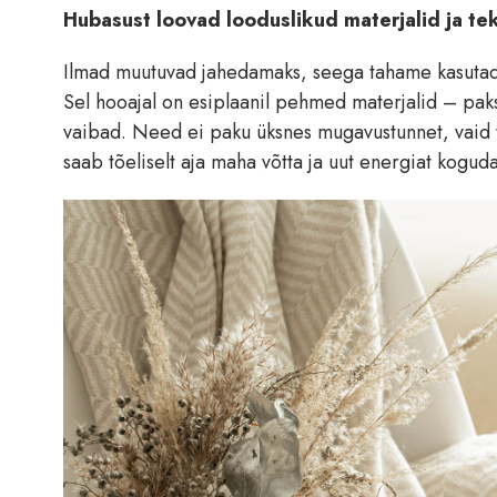
Hubasust loovad looduslikud materjalid ja te
Ilmad muutuvad jahedamaks, seega tahame kasutada 
Sel hooajal on esiplaanil pehmed materjalid – pa
vaibad. Need ei paku üksnes mugavustunnet, vaid 
saab tõeliselt aja maha võtta ja uut energiat koguda