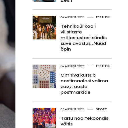
Eesti
06.AUGUST 2026
EESTI ELU
Tehnikaülikooli
vilistlaste
mälestustest sündis
suvelavastus „Nüüd
õpin
06.AUGUST 2026
EESTI ELU
Omniva kutsub
eestimaalasi valima
2027. aasta
postmarkide
05.AUGUST 2026
SPORT
Tartu noortekoondis
võitis