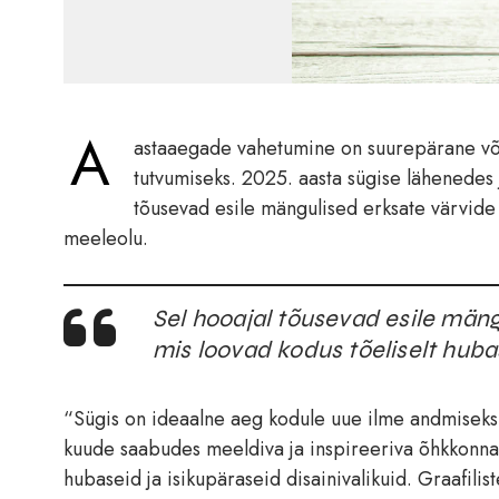
A
astaaegade vahetumine on suurepärane või
tutvumiseks. 2025. aasta sügise lähenedes 
tõusevad esile mängulised erksate värvide 
meeleolu.
Sel hooajal tõusevad esile mäng
mis loovad kodus tõeliselt hub
“Sügis on ideaalne aeg kodule uue ilme andmisek
kuude saabudes meeldiva ja inspireeriva õhkkonna.
hubaseid ja isikupäraseid disainivalikuid. Graafilist