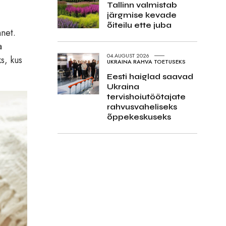
Tallinn valmistab
järgmise kevade
õiteilu ette juba
net.
a
04.AUGUST 2026
s, kus
UKRAINA RAHVA TOETUSEKS
Eesti haiglad saavad
Ukraina
tervishoiutöötajate
rahvusvaheliseks
õppekeskuseks