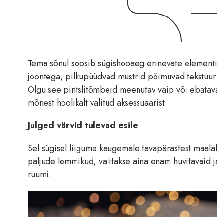
Tema sõnul soosib sügishooaeg erinevate element
joontega, pilkupüüdvad mustrid põimuvad tekstuu
Olgu see pintslitõmbeid meenutav vaip või ebatava
mõnest hoolikalt valitud aksessuaarist.
Julged värvid tulevad esile
Sel sügisel liigume kaugemale tavapärastest maaläh
paljude lemmikud, valitakse aina enam huvitavaid j
ruumi.