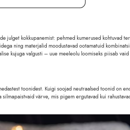
ide julget kokkupanemist: pehmed kumerused kohtuvad ter
ridega ning materjalid moodustavad ootamatuid kombinats
lise kujuga valgusti – uue meeleolu loomiseks piisab vaid
edastest toonidest. Kuigi soojad neutraalsed toonid on end
a silmapaistvaid värve, mis pigem ergutavad kui rahustava