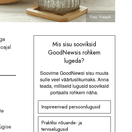
Foto: Freepik
ega
Mis sisu sooviksid
oajal
GoodNewsis rohkem
lugeda?
Soovime GoodNewsi sisu muuta
sulle veel väärtuslikumaks. Anna
teada, milliseid lugusid sooviksid
portaalis rohkem näha.
Inspireerivaid persoonilugusid
te
Praktilisi nõuande- ja
sügise
terviselugusid