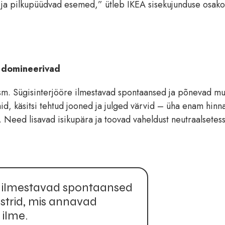
e ja pilkupüüdvad esemed,” ütleb IKEA sisekujunduse osak
d domineerivad
ism. Sügisinterjööre ilmestavad spontaansed ja põnevad mu
d, käsitsi tehtud jooned ja julged värvid – üha enam hinn
. Need lisavad isikupära ja toovad vaheldust neutraalsetes
e ilmestavad spontaansed
strid, mis annavad
 ilme.