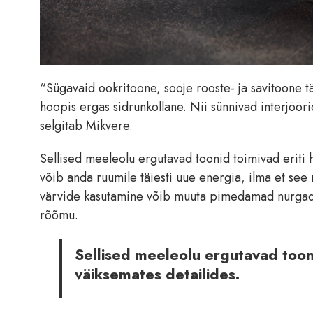
“Sügavaid ookritoone, sooje rooste- ja savitoone tä
hoopis ergas sidrunkollane. Nii sünnivad interjöör
selgitab Mikvere.
Sellised meeleolu ergutavad toonid toimivad eriti hä
võib anda ruumile täiesti uue energia, ilma et see 
värvide kasutamine võib muuta pimedamad nurgad v
rõõmu.
Sellised meeleolu ergutavad toonid 
väiksemates detailides.