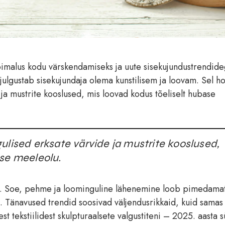
malus kodu värskendamiseks ja uute sisekujundustrendid
julgustab sisekujundaja olema kunstilisem ja loovam. Sel ho
ja mustrite kooslused, mis loovad kodus tõeliselt hubase
ulised erksate värvide ja mustrite kooslused,
ase meeleolu.
s. Soe, pehme ja loominguline lähenemine loob pimedama
 Tänavused trendid soosivad väljendusrikkaid, kuid samas
est tekstiilidest skulpturaalsete valgustiteni – 2025. aasta 