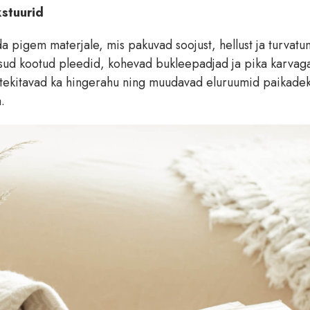
kstuurid
pigem materjale, mis pakuvad soojust, hellust ja turvatun
ksud kootud pleedid, kohevad bukleepadjad ja pika karvag
tekitavad ka hingerahu ning muudavad eluruumid paikadek
.