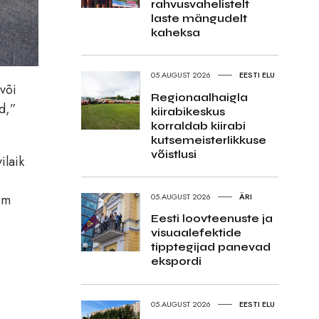
rahvusvahelistelt
laste mängudelt
kaheksa
05.AUGUST 2026
EESTI ELU
 või
Regionaalhaigla
d,”
kiirabikeskus
korraldab kiirabi
kutsemeisterlikkuse
võistlusi
ilaik
05.AUGUST 2026
ÄRI
em
Eesti loovteenuste ja
visuaalefektide
tipptegijad panevad
ekspordi
05.AUGUST 2026
EESTI ELU