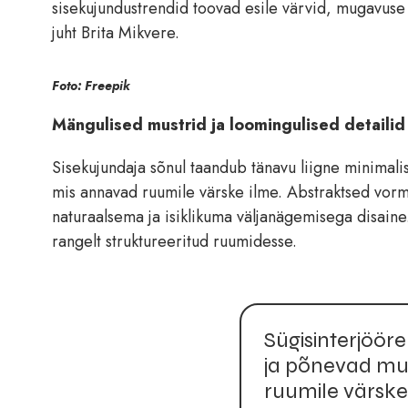
sisekujundustrendid toovad esile värvid, mugavus
juht Brita Mikvere.
Foto: Freepik
Mängulised mustrid ja loomingulised detaili
Sisekujundaja sõnul taandub tänavu liigne minimal
mis annavad ruumile värske ilme. Abstraktsed vormi
naturaalsema ja isiklikuma väljanägemisega disaine
rangelt struktureeritud ruumidesse.
Sügisinterjöör
ja põnevad mu
ruumile värske