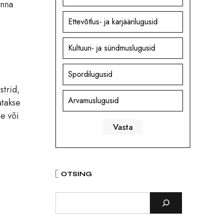
onna
Ettevõtlus- ja karjäärilugusid
Kultuuri- ja sündmuslugusid
Spordilugusid
strid,
Arvamuslugusid
atakse
se või
OTSING