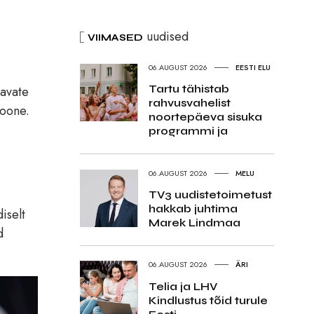
uudised
VIIMASED
06.AUGUST 2026
EESTI ELU
Tartu tähistab
avate
rahvusvahelist
ioone.
noortepäeva sisuka
programmi ja
06.AUGUST 2026
MELU
TV3 uudistetoimetust
hakkab juhtima
iselt
Marek Lindmaa
d
06.AUGUST 2026
ÄRI
Telia ja LHV
Kindlustus tõid turule