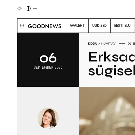
AVALEHT
UUDISED
EESTI ELU
KODU
>
HUVITAV
06.S
Erksad
06
sügise
SEPTEMBER 2025