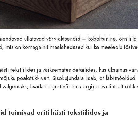
iendavad üllatavad värviaktsendid – kobaltsinine, õrn lilla
id, mis on korraga nii maalähedased kui ka meeleolu tõstva
sti tekstiilides ja väiksemates detailides, kus üksainus värv
mõjuks pealetükkivalt. Sisekujundaja lisab, et läbimõeldud
algemaks, lisada soojust või tuua argipäeva lihtsalt rohk
toimivad eriti hästi tekstiilides ja