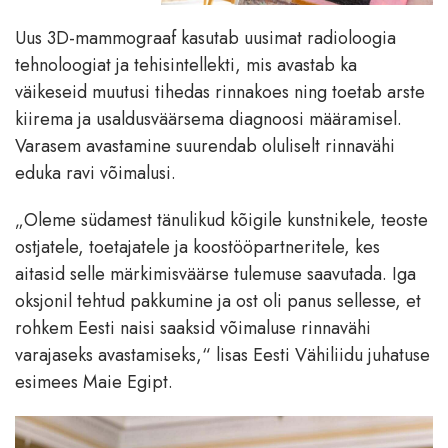
Uus 3D-mammograaf kasutab uusimat radioloogia
tehnoloogiat ja tehisintellekti, mis avastab ka
väikeseid muutusi tihedas rinnakoes ning toetab arste
kiirema ja usaldusväärsema diagnoosi määramisel.
Varasem avastamine suurendab oluliselt rinnavähi
eduka ravi võimalusi.
„Oleme südamest tänulikud kõigile kunstnikele, teoste
ostjatele, toetajatele ja koostööpartneritele, kes
aitasid selle märkimisväärse tulemuse saavutada. Iga
oksjonil tehtud pakkumine ja ost oli panus sellesse, et
rohkem Eesti naisi saaksid võimaluse rinnavähi
varajaseks avastamiseks,“ lisas Eesti Vähiliidu juhatuse
esimees Maie Egipt.