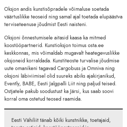
Oksjon andis kunstisõpradele võimaluse soetada
väärtuslikke teoseid ning samal ajal toetada elupäästva
terviseteenuse jõudmist Eesti naisteni.
Oksjoni õnnestumisele aitasid kaasa ka mitmed
koostööpartnerid. Kunstioksjon toimus osta.ee
keskkonnas, mis võimaldab mugavalt heategevuslikke
oksjoneid korraldada. Kunstiteoste turvalise jõudmise
uute omanikeni tagavad Cargobuss ja Omniva ning
oksjoni läbiviimisel olid suureks abiks ajakirjanikud,
Evently, BABE, Eesti Jalgpalli Liit ning paljud teised.
Ostjatele pakub soodustust ka Järsi, kus saab soovi
korral oma ostetud teosed raamida.
Eesti Vähiliit tänab kõiki kunstnikke, toetajaid,