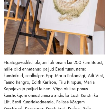
Heategevuslikul oksjonil oli enam kui 200 kunstiteost,
mille olid annetanud paljud Eesti tunnustatud
kunstnikud, sealhulgas Epp-Maria Kokamägi, Aili Vint,
Tauno Kangro, Edith Karlson, Tiiu Kirspuu, Maria
Kapajeva ja paljud teised. Väga olulise panus
kunstioksjoni õnnestumisse andis ka Eesti Kunstnike
Liit, Eesti Kunstiakadeemia, Pallase Kõrgem
Kunstikool, Kaasaegse Kunsti Eesti Keskus, Sally