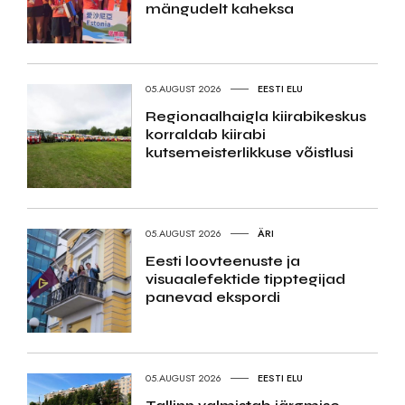
mängudelt kaheksa
05.AUGUST 2026
EESTI ELU
Regionaalhaigla kiirabikeskus
korraldab kiirabi
kutsemeisterlikkuse võistlusi
05.AUGUST 2026
ÄRI
Eesti loovteenuste ja
visuaalefektide tipptegijad
panevad ekspordi
05.AUGUST 2026
EESTI ELU