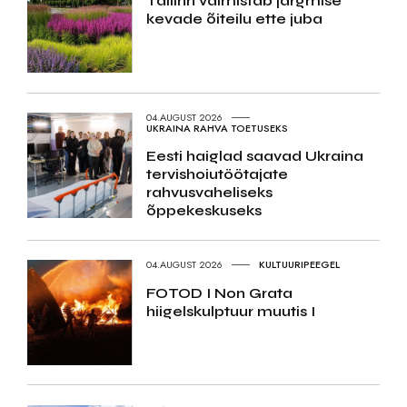
Tallinn valmistab järgmise
kevade õiteilu ette juba
04.AUGUST 2026
UKRAINA RAHVA TOETUSEKS
Eesti haiglad saavad Ukraina
tervishoiutöötajate
rahvusvaheliseks
õppekeskuseks
04.AUGUST 2026
KULTUURIPEEGEL
FOTOD I Non Grata
hiigelskulptuur muutis I