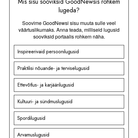
Mis sisu sooviksid GoodNewsis rohkem
lugeda?
Soovime GoodNewsi sisu muuta sulle veel
väärtuslikumaks. Anna teada, milliseid lugusid
sooviksid portaalis rohkem näha.
Inspireerivaid persoonilugusid
Praktilisi nõuande- ja terviselugusid
Ettevõtlus- ja karjäärilugusid
Kultuuri- ja sündmuslugusid
Spordilugusid
Arvamuslugusid