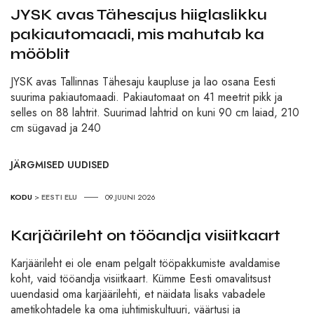
JYSK avas Tähesajus hiiglaslikku
pakiautomaadi, mis mahutab ka
mööblit
JYSK avas Tallinnas Tähesaju kaupluse ja lao osana Eesti
suurima pakiautomaadi. Pakiautomaat on 41 meetrit pikk ja
selles on 88 lahtrit. Suurimad lahtrid on kuni 90 cm laiad, 210
cm sügavad ja 240
JÄRGMISED UUDISED
KODU
>
EESTI ELU
09.JUUNI 2026
Karjäärileht on tööandja visiitkaart
Karjäärileht ei ole enam pelgalt tööpakkumiste avaldamise
koht, vaid tööandja visiitkaart. Kümme Eesti omavalitsust
uuendasid oma karjäärilehti, et näidata lisaks vabadele
ametikohtadele ka oma juhtimiskultuuri, väärtusi ja