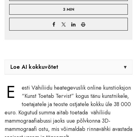
3 MIN
Loe AI kokkuvõtet
▾
E
esti Vähiliidu heategevuslik online kunstioksjon
“Kunst Toetab Tervist” kogus tänu kunstnikele,
toetajatele ja teoste ostjatele kokku üle 38 000
euro. Kogutud summa aitab toetada vähiliidu
mammograafiabussi jaoks uue põlvkonna 3D-
mammograafi ostu, mis võimaldab rinnavähki avastada