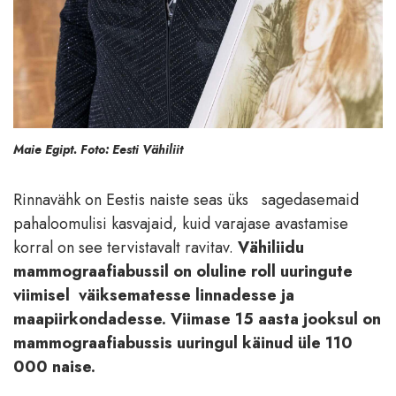
Maie Egipt. Foto: Eesti Vähiliit
Rinnavähk on Eestis naiste seas üks sagedasemaid
pahaloomulisi kasvajaid, kuid varajase avastamise
korral on see tervistavalt ravitav.
Vähiliidu
mammograafiabussil on oluline roll uuringute
viimisel väiksematesse linnadesse ja
maapiirkondadesse. Viimase 15 aasta jooksul on
mammograafiabussis uuringul käinud üle 110
000 naise.