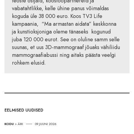
teoste ostjaid, koostööpartnereid ja
vabatahtlikke, kelle ühine panus võimaldas
koguda üle 38 000 euro. Koos TV3 Life
kampaania, “Ma armastan aidata” keskkonna
ja kunstioksjoniga oleme tänaseks kogunud
juba 120 000 eurot. See on oluline samm selle
suunas, et uus 3D-mammograaf jõuaks vähiliidu
mammograafiabussi ning aitaks päästa veelgi
rohkem elusid.
EELMISED UUDISED
KODU
>
ÄRI
09.JUUNI 2026