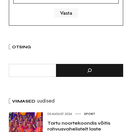
OTSING
uudised
VIIMASED
05.AUGUST 2026
SPORT
Tartu noortekoondis võitis
rahvusvahelistelt laste