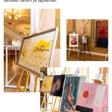
senisest varem ja täpsemalt.