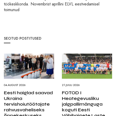
töökeskkonda. Novembrist aprillini ELVL eestvedamisel
toimunud
SEOTUD POSTITUSED
04.AUGUST 2026
21.JUULI 2026
Eesti haiglad saavad
FOTOD I
Ukraina
Heategevusliku
tervishoiutöötajate
jalgpallimänguga
rahvusvaheliseks
koguti Eesti
õppekeskuseks
Vähihaigete Laste