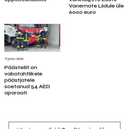
Vanemate Liidule üle
6000 euro
17.JUULI 2026
Päästeliit on
vabatahtlikele
päästjatele
soetanud 54 AED
aparaati