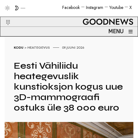
Facebook
Instagram
Youtube
X
≡
MENU
KODU
>
HEATEGEVUS
09.JUUNI 2026
Eesti Vähiliidu
heategevuslik
kunstioksjon kogus uue
3D-mammograafi
ostuks üle 38 000 euro